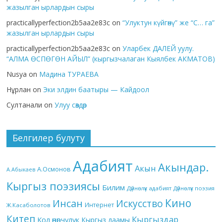
жазылган ырлардын сыры
practicallyperfection2b5aa2e83c
on
“Улуктун күйгөнү” же “С… га”
жазылган ырлардын сыры
practicallyperfection2b5aa2e83c
on
Уларбек ДАЛЕЙ уулу.
“АЛМА ӨСПӨГӨН АЙЫЛ” (кыргызчалаган Кыялбек АКМАТОВ)
Nusya
on
Мадина ТУРАЕВА
Нұрлан
on
Эки элдин баатыры — Кайдоол
Султанали
on
Улуу сөздөр
Белгилер булуту
Адабият
Акындар.
Акын
А.Осмонов
А.Абыкаев
Кыргыз поэзиясы
Билим
Дүйнөлүк адабият
Дүйнөлүк поэзия
Кино
Инсан
Искусство
Интернет
Ж.Касаболотов
Китеп
Кыргыздар
Кол өнөрчүлүк
Кыргыз даамы