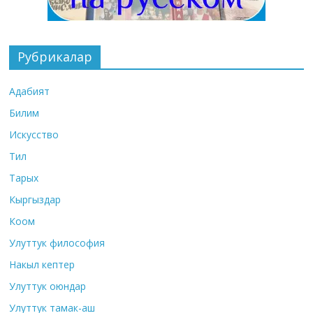
Рубрикалар
Адабият
Билим
Искусство
Тил
Тарых
Кыргыздар
Коом
Улуттук философия
Накыл кептер
Улуттук оюндар
Улуттук тамак-аш