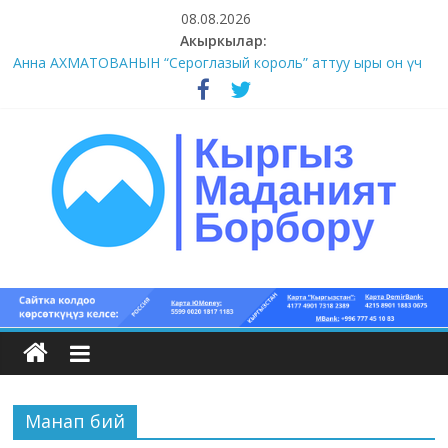
Skip
08.08.2026
to
Акыркылар:
content
Анна АХМАТОВАНЫН “Сероглазый король” аттуу ыры он үч
акындын котормосунда
#11-12 (55 сөз сынагы)
#9-10 (55 сөз сынагы)
#5-8 (55 сөз сынагы)
#1-4 (55 сөз сынагы)
Кыргыз
маданият
борбору
Манап бий
Кыргыз