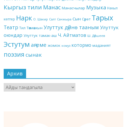
Кыргыз тили
Манас
Музыка
Манасчылар
Накыл
Тарых
Нарк
Сын
кептер
Сүрөт
О. Шакир
Салт
Санжыра
Театр
Улуттук дүйнө тааным
Улуттук
Төкмө акын
Тил
оюндар
Ч. Айтматов
Улуттук тамак-аш
Ш. Дүйшеев
Эстутум
аңгеме
котормо
жомок
маданият
комуз
поэзия
сынак
Архив
Архив