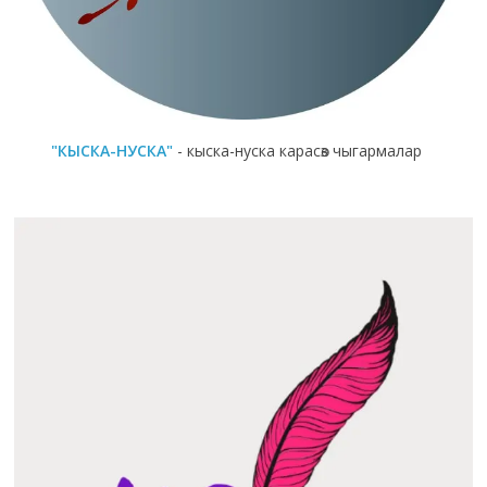
"КЫСКА-НУСКА"
- кыска-нуска карасөз чыгармалар