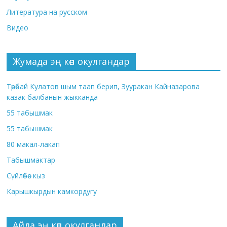
Литература на русском
Видео
Жумада эң көп окулгандар
Төрөбай Кулатов шым таап берип, Зууракан Кайназарова
казак балбанын жыкканда
55 табышмак
55 табышмак
80 макал-лакап
Табышмактар
Сүйлөбөс кыз
Карышкырдын камкордугу
Айда эң көп окулгандар