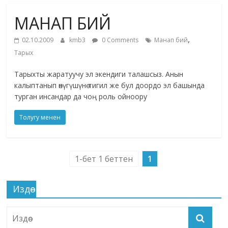
маданияты
МАНАП БИЙ
жана
адабияты
,
02.10.2009
kmb3
0 Comments
Манап бий
Тарых
Тарыхты жаратуучу эл экендиги талашсыз. Анын
калыптанып өнүгүшүнө тигил же бул доордо эл башында
турган инсандар да чоң роль ойноору
Толугу менен
1-бет 1 беттен
1
Издөө