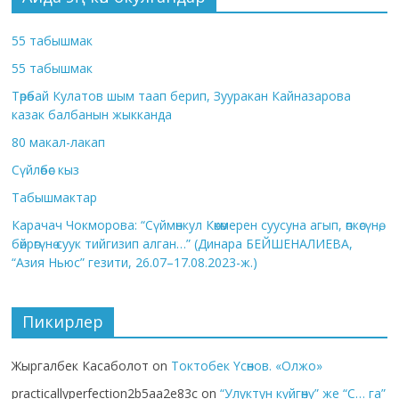
55 табышмак
55 табышмак
Төрөбай Кулатов шым таап берип, Зууракан Кайназарова
казак балбанын жыкканда
80 макал-лакап
Сүйлөбөс кыз
Табышмактар
Карачач Чокморова: “Сүймөнкул Көкөмерен суусуна агып, өпкөсүнө,
бөйрөгүнө суук тийгизип алган…” (Динара БЕЙШЕНАЛИЕВА,
“Азия Ньюс” гезити, 26.07–17.08.2023-ж.)
Пикирлер
Жыргалбек Касаболот
on
Токтобек Үсөнов. «Олжо»
practicallyperfection2b5aa2e83c
on
“Улуктун күйгөнү” же “С… га”