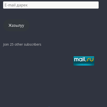
E-
mail
дарек
Жазылуу
Join 25 other subscribers