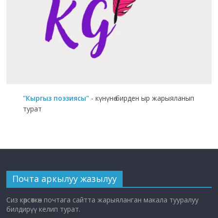
"Кыргыз поэзиясы"
- күнүнө бирден ыр жарыяланып
турат
Почта аркылуу жазылуу
Сиз көрсөткөн почтага сайтта жарыяланган макала тууралуу
билдирүү келип турат.