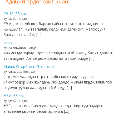
"Адабий ордо" сайтынан:
#9-10 (55 сөз)
by Адабий Ордо
#9 Адам-ит Айылга барган сайын тосуп чыгат алдыман.
Кыңшылап, жыттагылап, келдиңби дегенсип, жалооруйт.
Башынан сылайм, […]
Ичик
by Сулайманов Шабдан
Арымында турмуш деген сапардын, Азбы-көппү бакыт даамын
тата алдым. Антсе деле кусам артат кай бирде […]
Малик Отарбаев: “Эгология”
by Алмазова Перизат
(аңгеме) Ааламдын төрт тарабынан окумуштуулар,
илимпоздор бир жылдары Лондондо жыйын өткөрдү. Илимпоз
окумуштуулар ааламдык көйгөйлөрдү, […]
#7-8 (55 сөз)
by Адабий Ордо
#7 Таарыныч – Бир жума өткөрүп келди. Бир туугандары
апасынын кыркын берип ар ким өз […]