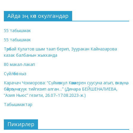
Айда эң көп окулгандар
55 табышмак
55 табышмак
Төрөбай Кулатов шым таап берип, Зууракан Кайназарова
казак балбанын жыкканда
80 макал-лакап
Сүйлөбөс кыз
Карачач Чокморова: “Сүймөнкул Көкөмерен суусуна агып, өпкөсүнө,
бөйрөгүнө суук тийгизип алган…” (Динара БЕЙШЕНАЛИЕВА,
“Азия Ньюс” гезити, 26.07–17.08.2023-ж.)
Табышмактар
Пикирлер