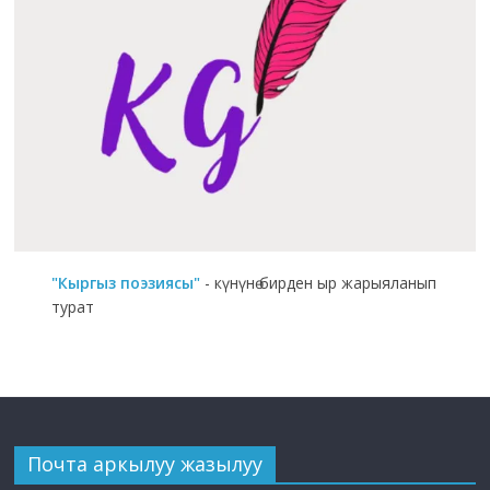
"Кыргыз поэзиясы"
- күнүнө бирден ыр жарыяланып
турат
Почта аркылуу жазылуу