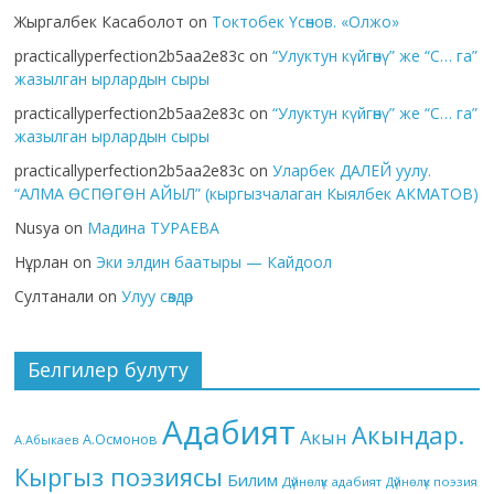
Жыргалбек Касаболот
on
Токтобек Үсөнов. «Олжо»
practicallyperfection2b5aa2e83c
on
“Улуктун күйгөнү” же “С… га”
жазылган ырлардын сыры
practicallyperfection2b5aa2e83c
on
“Улуктун күйгөнү” же “С… га”
жазылган ырлардын сыры
practicallyperfection2b5aa2e83c
on
Уларбек ДАЛЕЙ уулу.
“АЛМА ӨСПӨГӨН АЙЫЛ” (кыргызчалаган Кыялбек АКМАТОВ)
Nusya
on
Мадина ТУРАЕВА
Нұрлан
on
Эки элдин баатыры — Кайдоол
Султанали
on
Улуу сөздөр
Белгилер булуту
Адабият
Акындар.
Акын
А.Осмонов
А.Абыкаев
Кыргыз поэзиясы
Билим
Дүйнөлүк адабият
Дүйнөлүк поэзия