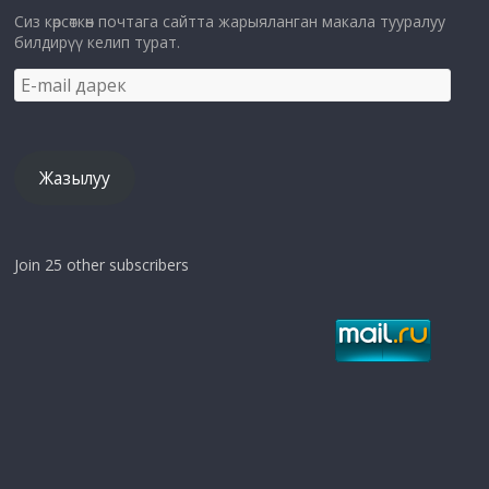
Сиз көрсөткөн почтага сайтта жарыяланган макала тууралуу
билдирүү келип турат.
E-
mail
дарек
Жазылуу
Join 25 other subscribers