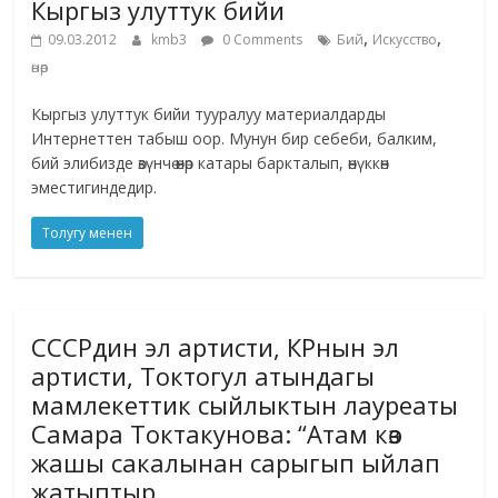
Кыргыз улуттук бийи
,
,
09.03.2012
kmb3
0 Comments
Бий
Искусство
өнөр
Кыргыз улуттук бийи тууралуу материалдарды
Интернеттен табыш оор. Мунун бир себеби, балким,
бий элибизде өзүнчө өнөр катары баркталып, өнүккөн
эместигиндедир.
Толугу менен
СССРдин эл артисти, КРнын эл
артисти, Токтогул атындагы
мамлекеттик сыйлыктын лауреаты
Самара Токтакунова: “Атам көз
жашы сакалынан сарыгып ыйлап
жатыптыр