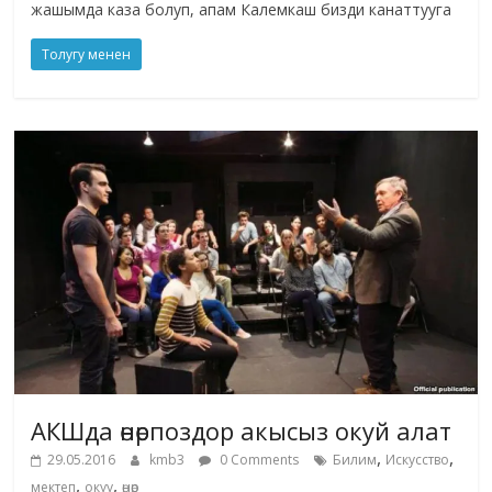
жашымда каза болуп, апам Калемкаш бизди канаттууга
Толугу менен
АКШда өнөрпоздор акысыз окуй алат
,
,
29.05.2016
kmb3
0 Comments
Билим
Искусство
,
,
мектеп
окуу
өнөр