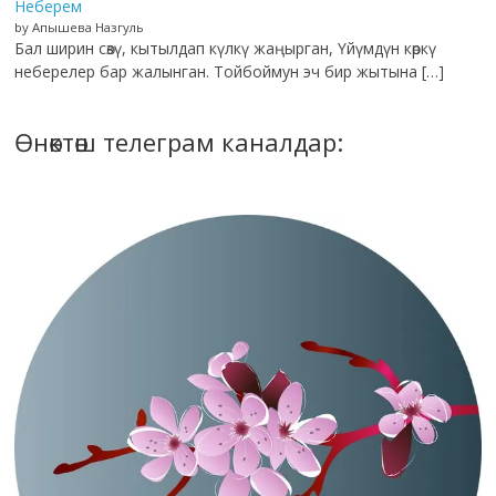
Неберем
by Апышева Назгуль
Бал ширин сөзү, кытылдап күлкү жаңырган, Үйүмдүн көркү
неберелер бар жалынган. Тойбоймун эч бир жытына […]
Өнөктөш телеграм каналдар: