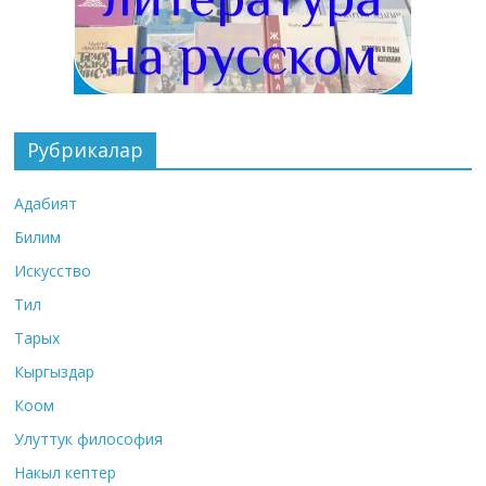
Рубрикалар
Адабият
Билим
Искусство
Тил
Тарых
Кыргыздар
Коом
Улуттук философия
Накыл кептер