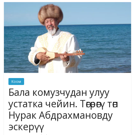
маданияты
жана
адабияты
Коом
Бала комузчудан улуу
устатка чейин. Төгөрөгү төп
Нурак Абдрахмановду
эскерүү