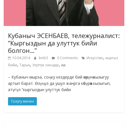
Кубаныч ЭСЕНБАЕВ, тележурналист:
“Кыргыздын да улуттук бийи
болгон…”
,
10.04.2014
kmb3
0 Comments
Искусство
кыргыз
,
,
,
бийи
Тарых
Улуттук оюндар
өнөр
– Кубаныч мырза, соңку кездерде бий өнөрүнө кызыгуу
артып барат. Өзүңүз да ушул жанрга көбүрөөк кызыгып,
атүгүл “кыргыздын улуттук бийи
Толугу менен