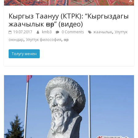
Кыргыз Таануу (КТРК): “Кыргыздагы
жаачылык өнөр” (видео)
,
19.07.2017
kmb3
0 Comments
жаачылык
Улуттук
,
,
оюндар
Улуттук философия
өнөр
Толугу менен