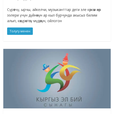
Сүрөтчү, ырчы, айкелчи, музыканттар деги эле көркөм өнөр
ээлери үчүн дүйнөнүн ар кыл бурчунда акысыз билим
алып, көкүрөктөгү мүдөөсүн, ойлогон
Толугу менен