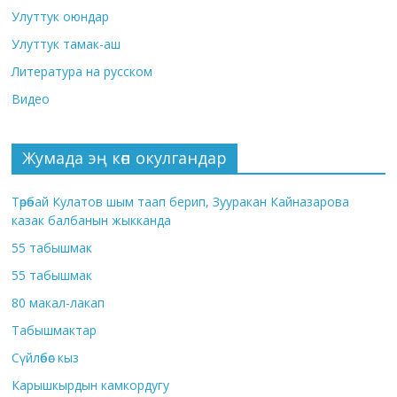
Улуттук оюндар
Улуттук тамак-аш
Литература на русском
Видео
Жумада эң көп окулгандар
Төрөбай Кулатов шым таап берип, Зууракан Кайназарова
казак балбанын жыкканда
55 табышмак
55 табышмак
80 макал-лакап
Табышмактар
Сүйлөбөс кыз
Карышкырдын камкордугу