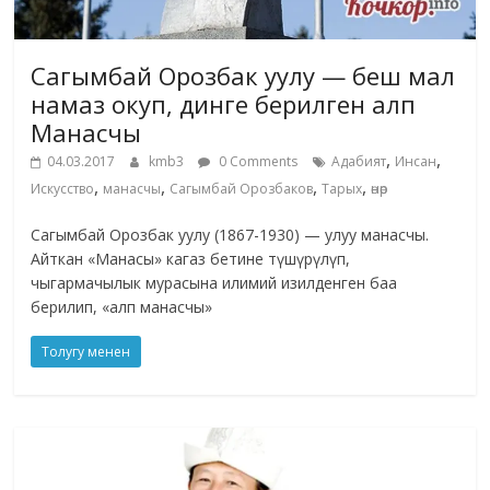
Сагымбай Орозбак уулу — беш мал
намаз окуп, динге берилген алп
Манасчы
,
,
04.03.2017
kmb3
0 Comments
Адабият
Инсан
,
,
,
,
Искусство
манасчы
Сагымбай Орозбаков
Тарых
өнөр
Сагымбай Орозбак уулу (1867-1930) — улуу манасчы.
Айткан «Манасы» кагаз бетине түшүрүлүп,
чыгармачылык мурасына илимий изилденген баа
берилип, «алп манасчы»
Толугу менен