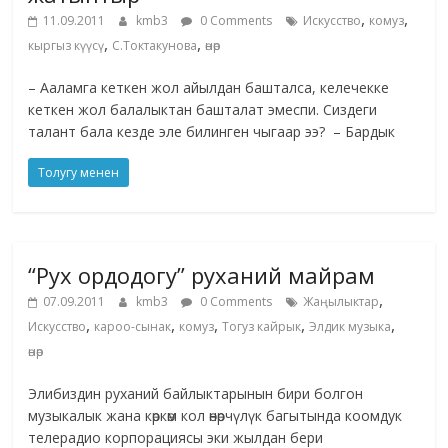
,
,
11.09.2011
kmb3
0 Comments
Искусство
комуз
,
,
кыргыз күүсү
С.Токтакунова
өнөр
– Ааламга кеткен жол айылдан башталса, келечекке
кеткен жол балалыктан башталат эмеспи. Сиздеги
талант бала кезде эле билинген чыгаар ээ? – Бардык
Толугу менен
“Рух ордодогу” руханий майрам
,
07.09.2011
kmb3
0 Comments
Жаңылыктар
,
,
,
,
,
Искусство
кароо-сынак
комуз
Тогуз кайрык
Элдик музыка
өнөр
Элибиздин руханий байлыктарынын бири болгон
музыкалык жана көркөм кол өнөрчүлүк багытында коомдук
телерадио корпорациясы эки жылдан бери