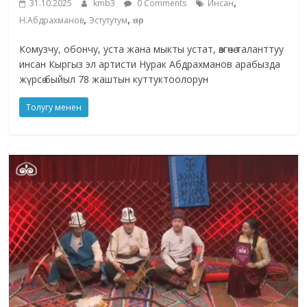
,
31.10.2025
kmb3
0 Comments
Инсан
,
,
Н.Абдрахманов
Эстутутум
өнөр
Комузчу, обончу, уста жана мыкты устат, өзгөчө таланттуу
инсан Кыргыз эл артисти Нурак Абдрахманов арабызда
жүрсө быйыл 78 жаштын куттуктоолорун
Толугу менен