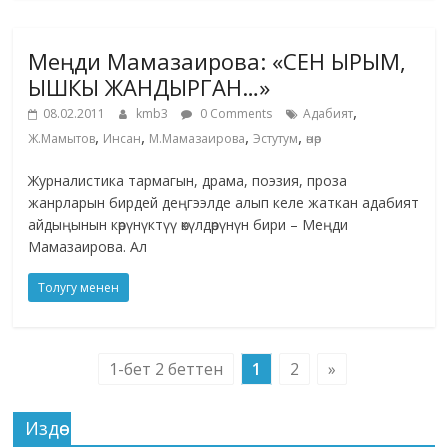
Меңди Мамазаирова: «СЕН ЫРЫМ,
ЫШКЫ ЖАНДЫРГАН…»
,
08.02.2011
kmb3
0 Comments
Адабият
,
,
,
,
Ж.Мамытов
Инсан
М.Мамазаирова
Эстутум
өнөр
Журналистика тармагын, драма, поэзия, проза
жанрларын бирдей деңгээлде алып келе жаткан адабият
айдыңынын көрүнүктүү өкүлдөрүнүн бири – Меңди
Мамазаирова. Ал
Толугу менен
1-бет 2 беттен
1
2
»
Издөө