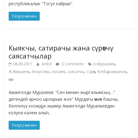
республикалык “Тогуз кайрык”
Толугу менен
Кыякчы, сатирачы жана сүрөтчү
саясатчылар
,
06.09.2011
kmb3
0 Comments
А.Муралиев
,
,
,
,
,
,
Ж.Жекшеев
Искусство
поэзия
саясатчы
Сүрөт
Ө.Абдрахманов
өнөр
Амангелди Муралиев: “Сен менин жыргалымсың…”
дегендей арноо ырларым жок” Мурдагы өкмөт башчы,
белгилүү коомдук ишмер Амангелди Муралиевдин
колуна калем алып,
Толугу менен