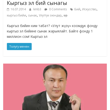
Кыргыз эл бий сынагы
,
,
16.07.2014
kmb3
0 Comments
Бий
Искусство
,
,
,
кыргыз бийи
сынак
Улуттук оюндар
өнөр
Кыргыз бийин ким табат? «Улут жүзү» коомдук фонду
кыргыз эл бийине сынак жарыялайт. Байге фонду 1
миллион сом! Кыргыз эл
Толугу менен