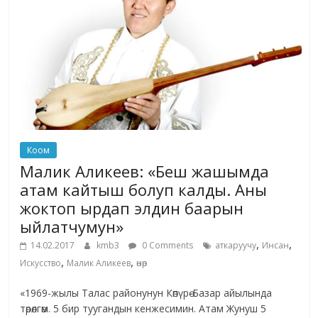
Коом
Малик Аликеев: «Беш жашымда
атам кайтыш болуп калды. Аны
жоктоп ырдап элдин баарын
ыйлатчумун»
,
,
14.02.2017
kmb3
0 Comments
аткаруучу
Инсан
,
,
Искусство
Малик Аликеев
өнөр
«1969-жылы Талас районунун Көпүрө-Базар айылында
төрөлгөм. 5 бир туугандын кенжесимин. Атам Жунуш 5