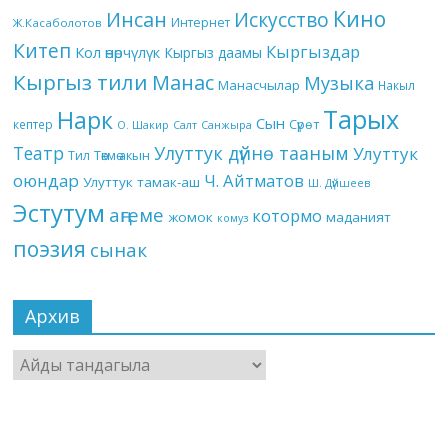
Кино
Инсан
Искусство
Интернет
Ж.Касаболотов
Китеп
Кыргыздар
Кол өнөрчүлүк
Кыргыз даамы
Кыргыз тили
Манас
Музыка
Манасчылар
Накыл
Тарых
Нарк
Сын
кептер
Сүрөт
О. Шакир
Салт
Санжыра
Театр
Улуттук дүйнө тааным
Улуттук
Төкмө акын
Тил
оюндар
Ч. Айтматов
Улуттук тамак-аш
Ш. Дүйшеев
Эстутум
аңгеме
котормо
жомок
маданият
комуз
поэзия
сынак
Архив
Архив