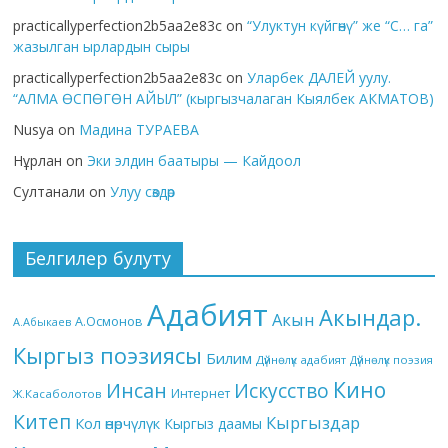
practicallyperfection2b5aa2e83c
on
“Улуктун күйгөнү” же “С… га”
жазылган ырлардын сыры
practicallyperfection2b5aa2e83c
on
Уларбек ДАЛЕЙ уулу.
“АЛМА ӨСПӨГӨН АЙЫЛ” (кыргызчалаган Кыялбек АКМАТОВ)
Nusya
on
Мадина ТУРАЕВА
Нұрлан
on
Эки элдин баатыры — Кайдоол
Султанали
on
Улуу сөздөр
Белгилер булуту
Адабият
Акындар.
Акын
А.Осмонов
А.Абыкаев
Кыргыз поэзиясы
Билим
Дүйнөлүк адабият
Дүйнөлүк поэзия
Кино
Инсан
Искусство
Интернет
Ж.Касаболотов
Китеп
Кыргыздар
Кол өнөрчүлүк
Кыргыз даамы