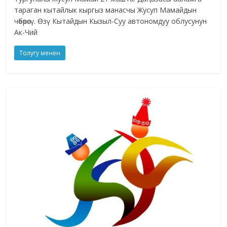
тараган кытайлык кыргыз манасчы Жусуп Мамайдын
чөбөрөсү. Өзү Кытайдын Кызыл-Суу автономдуу облусунун
Ак-Чий
Толугу менен