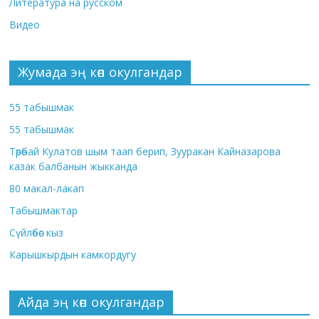
Литература на русском
Видео
Жумада эң көп окулгандар
55 табышмак
55 табышмак
Төрөбай Кулатов шым таап берип, Зууракан Кайназарова
казак балбанын жыкканда
80 макал-лакап
Табышмактар
Сүйлөбөс кыз
Карышкырдын камкордугу
Айда эң көп окулгандар