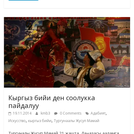
Кыргыз бийи ден соолукка
пайдалуу
,
19.11.2014
kmb3
0 Comments
Адабият
,
,
Искусство
кыргыз бийи
Тургунаалы Жусуп Мамай
Тургуналы Жусуп Мамай 21 жашта. Даңазасы ааламга