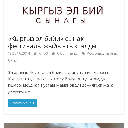
«Кыргыз эл бийи» сынак-
фестивалы жыйынтыкталды
,
20.10.2014
kmb3
0 Comments
Искусство
кыргыз
бийи
Эл аралык «Кыргыз эл бийи» сынагынын иш-чарасы
Кыргызстанда алгачкы жолу болуп ѳттү. Коомдук
ишмер, меценат Рустам Мамановдун демилгеси жана
демөөрчүлүгү
Толугу менен