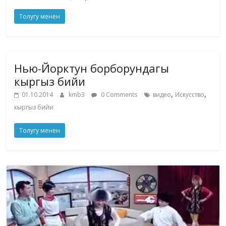
Толугу менен
Нью-Йорктун борборундагы
кыргыз бийи
,
,
01.10.2014
kmb3
0 Comments
видео
Искусство
кыргыз бийи
Толугу менен