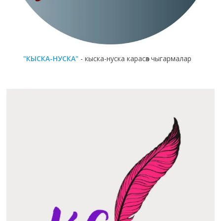
"КЫСКА-НУСКА"
- кыска-нуска карасөз чыгармалар