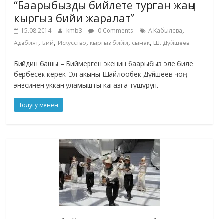
“Баарыбызды бийлете турган жаңы
кыргыз бийи жаралат”
,
15.08.2014
kmb3
0 Comments
А.Кабылова
,
,
,
,
,
Адабият
Бий
Искусство
кыргыз бийи
сынак
Ш. Дүйшеев
Бийдин башы – Биймерген экенин баарыбыз эле биле
бербесек керек. Эл акыны Шайлообек Дүйшеев чоң
энесинен уккан уламышты кагазга түшүрүп,
Толугу менен