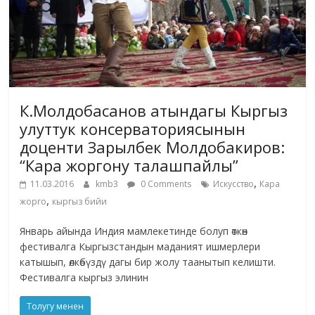
К.Молдобасанов атындагы Кыргыз
улуттук консерваториясынын
доценти Зарылбек Молдобакиров:
“Кара жоргону талашпайлы”
,
11.03.2016
kmb3
0 Comments
Искусство
Кара
,
жорго
кыргыз бийи
Январь айында Индия мамлекетинде болуп өткөн
фестивалга Кыргызстандын маданият ишмерлери
катышып, өлкөбүздү дагы бир жолу таанытып келишти.
Фестивалга кыргыз элинин
Толугу менен