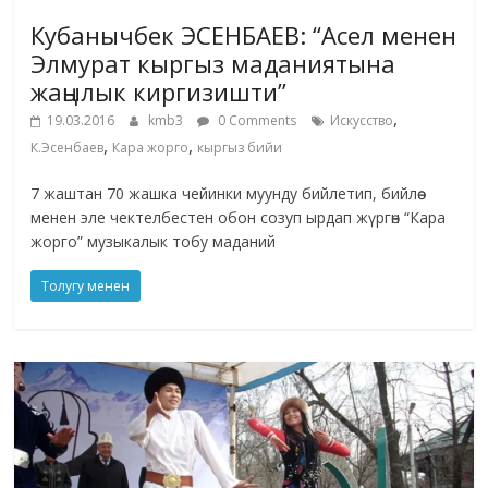
Кубанычбек ЭСЕНБАЕВ: “Асел менен
Элмурат кыргыз маданиятына
жаңылык киргизишти”
,
19.03.2016
kmb3
0 Comments
Искусство
,
,
К.Эсенбаев
Кара жорго
кыргыз бийи
7 жаштан 70 жашка чейинки муунду бийлетип, бийлөө
менен эле чектелбестен обон созуп ырдап жүргөн “Кара
жорго” музыкалык тобу маданий
Толугу менен