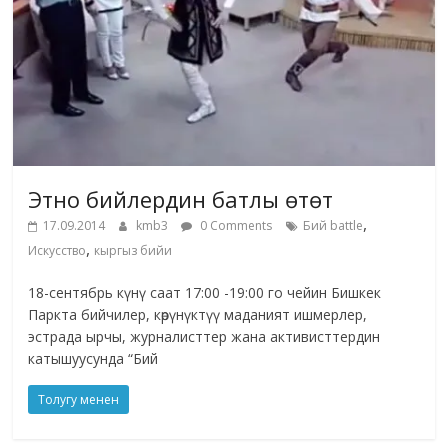
Этно бийлердин батлы өтөт
,
17.09.2014
kmb3
0 Comments
Бий battle
,
Искусство
кыргыз бийи
18-сентябрь күнү саат 17:00 -19:00 го чейин Бишкек
Паркта бийчилер, көрүнүктүү маданият ишмерлер,
эстрада ырчы, журналисттер жана активисттердин
катышуусунда “Бий
Толугу менен