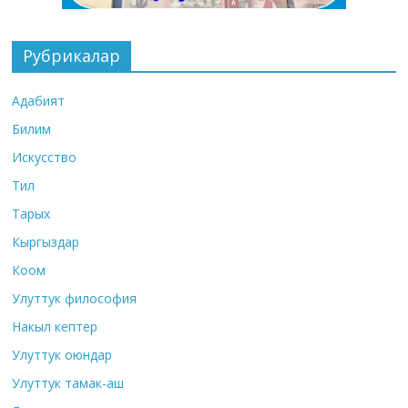
Рубрикалар
Адабият
Билим
Искусство
Тил
Тарых
Кыргыздар
Коом
Улуттук философия
Накыл кептер
Улуттук оюндар
Улуттук тамак-аш