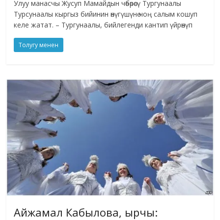
Улуу манасчы Жусуп Мамайдын чөбөрөсү Тургунаалы
Турсунаалы кыргыз бийинин өнүгүшүнө чоң салым кошуп
келе жатат. – Тургунаалы, бийлегенди кантип үйрөнүп
Толугу менен
Айжамал Кабылова, ырчы: