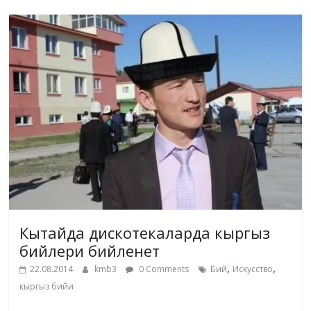
Кытайда дискотекаларда кыргыз
бийлери бийленет
,
,
22.08.2014
kmb3
0 Comments
Бий
Искусство
кыргыз бийи