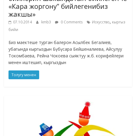
«Кара жоргону” бийлегенибиз
жакшы»
,
07.10.2014
kmb3
0 Comments
Искусство
кыргыз
бийи
Биз маектеше турган балерон Асылбек Бегалиев,
убагында кыргыздын Бүбүсара Бейшеналиева, Айсулуу
Токомбаева, Рейна Чокоева сыяктуу ж.б. корифейлери
менен иштешип, кыргыздын
Толугу менен