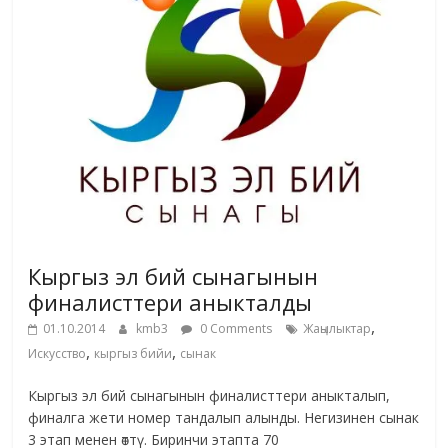
Кыргыз эл бий сынагынын
финалисттери аныкталды
,
01.10.2014
kmb3
0 Comments
Жаңылыктар
,
,
Искусство
кыргыз бийи
сынак
Кыргыз эл бий сынагынын финалисттери аныкталып,
финалга жети номер тандалып алынды. Негизинен сынак
3 этап менен өттү. Биринчи этапта 70