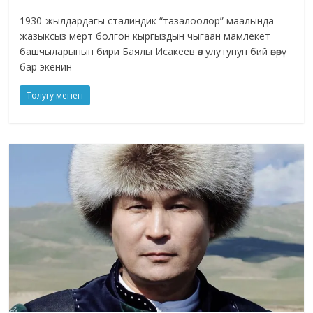
1930-жылдардагы сталиндик “тазалоолор” маалында
жазыксыз мерт болгон кыргыздын чыгаан мамлекет
башчыларынын бири Баялы Исакеев өз улутунун бий өнөрү
бар экенин
Толугу менен