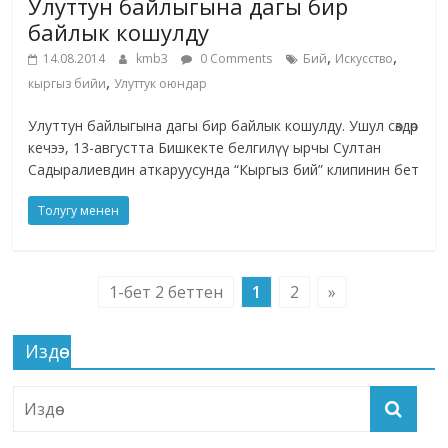
Улуттун байлыгына дагы бир
байлык кошулду
,
,
14.08.2014
kmb3
0 Comments
Бий
Искусство
,
кыргыз бийи
Улуттук оюндар
Улуттун байлыгына дагы бир байлык кошулду. Ушул сөздөр
кечээ, 13-августта Бишкекте белгилүү ырчы Султан
Садыралиевдин аткаруусунда “Кыргыз бий” клипинин бет
Толугу менен
1-бет 2 беттен
1
2
»
Издөө