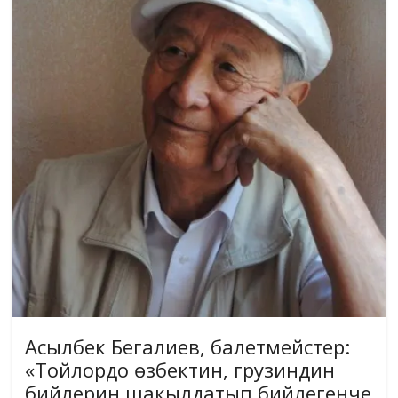
Асылбек Бегалиев, балетмейстер:
«Тойлордо өзбектин, грузиндин
бийлерин шакылдатып бийлегенче