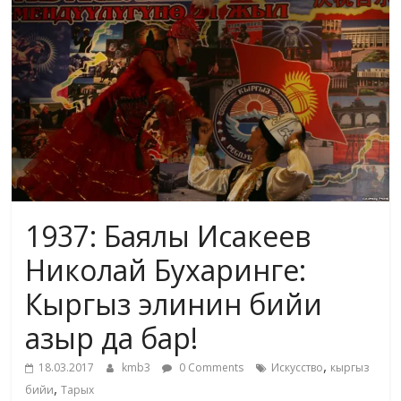
жана
адабияты
1937: Баялы Исакеев
Николай Бухаринге:
Кыргыз элинин бийи
азыр да бар!
,
18.03.2017
kmb3
0 Comments
Искусство
кыргыз
,
бийи
Тарых