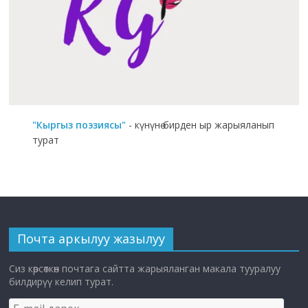
"Кыргыз поэзиясы"
- күнүнө бирден ыр жарыяланып
турат
Почта аркылуу жазылуу
Сиз көрсөткөн почтага сайтта жарыяланган макала тууралуу
билдирүү келип турат.
E-