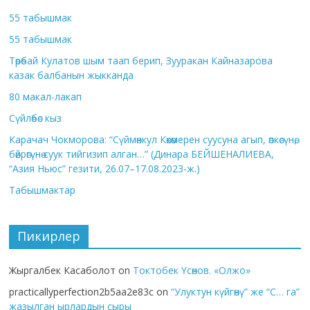
55 табышмак
55 табышмак
Төрөбай Кулатов шым таап берип, Зууракан Кайназарова
казак балбанын жыкканда
80 макал-лакап
Сүйлөбөс кыз
Карачач Чокморова: “Сүймөнкул Көкөмерен суусуна агып, өпкөсүнө,
бөйрөгүнө суук тийгизип алган…” (Динара БЕЙШЕНАЛИЕВА,
“Азия Ньюс” гезити, 26.07–17.08.2023-ж.)
Табышмактар
Пикирлер
Жыргалбек Касаболот
on
Токтобек Үсөнов. «Олжо»
practicallyperfection2b5aa2e83c
on
“Улуктун күйгөнү” же “С… га”
жазылган ырлардын сыры