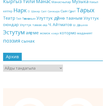
Кыргыз тили
Манас
Музыка
Манасчылар
Накыл
Тарых
Нарк
Сын
кептер
Сүрөт
О. Шакир
Салт
Санжыра
Театр
Улуттук дүйнө тааным
Улуттук
Төкмө акын
Тил
оюндар
Ч. Айтматов
Улуттук тамак-аш
Ш. Дүйшеев
Эстутум
аңгеме
котормо
жомок
маданият
комуз
поэзия
сынак
Архив
Архив