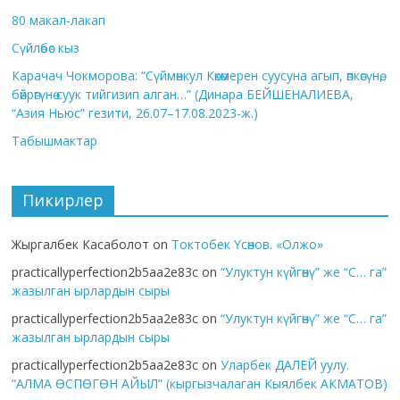
80 макал-лакап
Сүйлөбөс кыз
Карачач Чокморова: “Сүймөнкул Көкөмерен суусуна агып, өпкөсүнө,
бөйрөгүнө суук тийгизип алган…” (Динара БЕЙШЕНАЛИЕВА,
“Азия Ньюс” гезити, 26.07–17.08.2023-ж.)
Табышмактар
Пикирлер
Жыргалбек Касаболот
on
Токтобек Үсөнов. «Олжо»
practicallyperfection2b5aa2e83c
on
“Улуктун күйгөнү” же “С… га”
жазылган ырлардын сыры
practicallyperfection2b5aa2e83c
on
“Улуктун күйгөнү” же “С… га”
жазылган ырлардын сыры
practicallyperfection2b5aa2e83c
on
Уларбек ДАЛЕЙ уулу.
“АЛМА ӨСПӨГӨН АЙЫЛ” (кыргызчалаган Кыялбек АКМАТОВ)