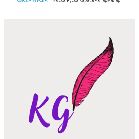
"КЫСКА-НУСКА"
- кыска-нуска карасөз чыгармалар