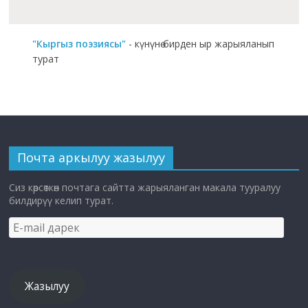
"Кыргыз поэзиясы"
- күнүнө бирден ыр жарыяланып
турат
Почта аркылуу жазылуу
Сиз көрсөткөн почтага сайтта жарыяланган макала тууралуу
билдирүү келип турат.
E-
mail
дарек
Жазылуу