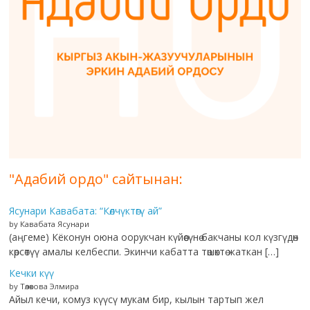
"Адабий ордо" сайтынан:
Ясунари Кавабата: “Көлчүктөгү ай”
by Кавабата Ясунари
(аңгеме) Кёконун оюна оорукчан күйөөсүнө бакчаны кол күзгүдөн
көрсөтүү амалы келбеспи. Экинчи кабатта төшөктө жаткан […]
Кечки күү
by Төлөкова Элмира
Айыл кечи, комуз күүсү мукам бир, кылын тартып жел