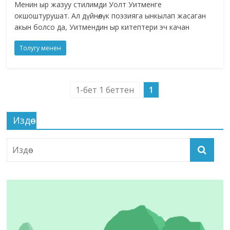
Менин ыр жазуу стилимди Уолт Уитменге
окшоштурушат. Ал дүйнөлүк поэзияга ынкылап жасаган
акын болсо да, Уитмендин ыр китептери эч качан
Толугу менен
1-бет 1 беттен
1
Издөө