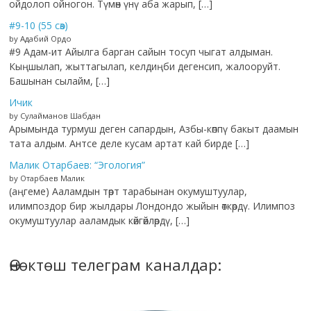
ойдолоп ойногон. Түмөн үнү аба жарып, […]
#9-10 (55 сөз)
by Адабий Ордо
#9 Адам-ит Айылга барган сайын тосуп чыгат алдыман.
Кыңшылап, жыттагылап, келдиңби дегенсип, жалооруйт.
Башынан сылайм, […]
Ичик
by Сулайманов Шабдан
Арымында турмуш деген сапардын, Азбы-көппү бакыт даамын
тата алдым. Антсе деле кусам артат кай бирде […]
Малик Отарбаев: “Эгология”
by Отарбаев Малик
(аңгеме) Ааламдын төрт тарабынан окумуштуулар,
илимпоздор бир жылдары Лондондо жыйын өткөрдү. Илимпоз
окумуштуулар ааламдык көйгөйлөрдү, […]
Өнөктөш телеграм каналдар: