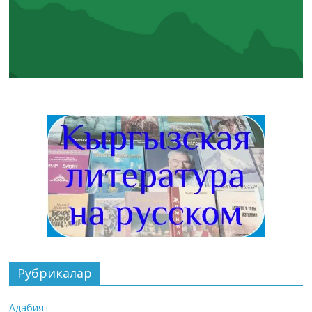
Рубрикалар
Адабият