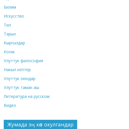
Билим
Искусство
Тил
Тарых
Кыргыздар
Коом
Улуттук философия
Накыл кептер
Улуттук оюндар
Улуттук тамак-аш
Литература на русском
Видео
Жумада эң көп окулгандар