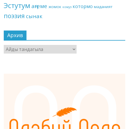
Эстутум
аңгеме
котормо
жомок
маданият
комуз
поэзия
сынак
Архив
Архив