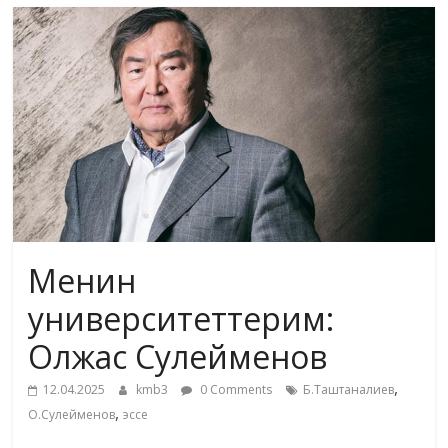
маданияты
жана
адабияты
Менин
университеттерим:
Олжас Сулейменов
,
12.04.2025
kmb3
0 Comments
Б.Таштаналиев
,
О.Сулейменов
эссе