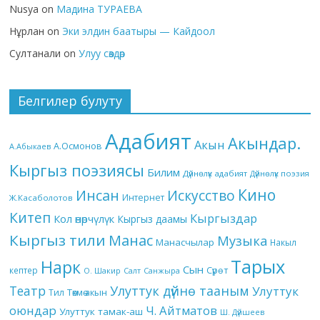
Nusya
on
Мадина ТУРАЕВА
Нұрлан
on
Эки элдин баатыры — Кайдоол
Султанали
on
Улуу сөздөр
Белгилер булуту
Адабият
Акындар.
Акын
А.Осмонов
А.Абыкаев
Кыргыз поэзиясы
Билим
Дүйнөлүк адабият
Дүйнөлүк поэзия
Кино
Инсан
Искусство
Интернет
Ж.Касаболотов
Китеп
Кыргыздар
Кол өнөрчүлүк
Кыргыз даамы
Кыргыз тили
Манас
Музыка
Манасчылар
Накыл
Тарых
Нарк
Сын
кептер
Сүрөт
О. Шакир
Салт
Санжыра
Театр
Улуттук дүйнө тааным
Улуттук
Төкмө акын
Тил
оюндар
Ч. Айтматов
Улуттук тамак-аш
Ш. Дүйшеев