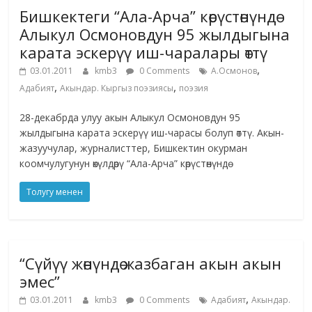
Бишкектеги “Ала-Арча” көрүстөнүндө
Алыкул Осмоновдун 95 жылдыгына
карата эскерүү иш-чаралары өттү
,
03.01.2011
kmb3
0 Comments
А.Осмонов
,
,
Адабият
Акындар. Кыргыз поэзиясы
поэзия
28-декабрда улуу акын Алыкул Осмоновдун 95
жылдыгына карата эскерүү иш-чарасы болуп өттү. Акын-
жазуучулар, журналисттер, Бишкектин окурман
коомчулугунун өкүлдөрү “Ала-Арча” көрүстөнүндө
Толугу менен
“Сүйүү жөнүндө жазбаган акын акын
эмес”
,
03.01.2011
kmb3
0 Comments
Адабият
Акындар.