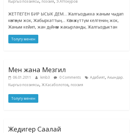
,
,
Кыргыз поэзиясы
поэзия
Э.Аттокуров
ЖЕТПЕГЕН БИР ЫСЫК ДЕМ… Жалгыздыкка жаным чыдап
көнгөнүм жок, Жабыркаттың… Көпкө күттүм келгениң жок,
Жаным кейип, жан дүйнөм жакырланды, Жалгыздыктан
Толугу менен
Мен жана Мезгил
,
06.01.2011
kmb3
0 Comments
Адабият
Акындар.
,
,
Кыргыз поэзиясы
Ж.Касаболотов
поэзия
Толугу менен
Жедигер Саалай