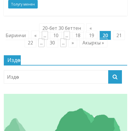
Толугу менен
20-бет 30 беттен
«
Биринчи
«
...
10
...
18
19
20
21
22
...
30
...
»
Акыркы »
Издөө