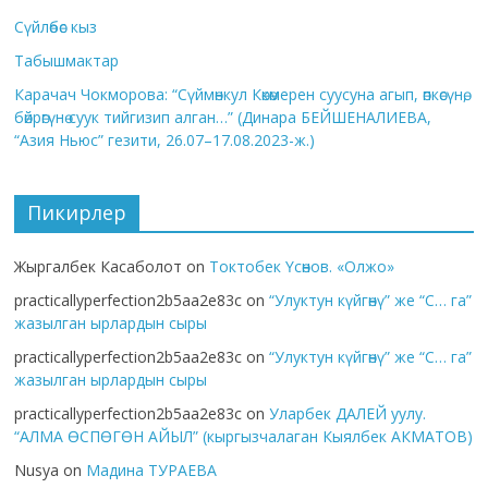
Сүйлөбөс кыз
Табышмактар
Карачач Чокморова: “Сүймөнкул Көкөмерен суусуна агып, өпкөсүнө,
бөйрөгүнө суук тийгизип алган…” (Динара БЕЙШЕНАЛИЕВА,
“Азия Ньюс” гезити, 26.07–17.08.2023-ж.)
Пикирлер
Жыргалбек Касаболот
on
Токтобек Үсөнов. «Олжо»
practicallyperfection2b5aa2e83c
on
“Улуктун күйгөнү” же “С… га”
жазылган ырлардын сыры
practicallyperfection2b5aa2e83c
on
“Улуктун күйгөнү” же “С… га”
жазылган ырлардын сыры
practicallyperfection2b5aa2e83c
on
Уларбек ДАЛЕЙ уулу.
“АЛМА ӨСПӨГӨН АЙЫЛ” (кыргызчалаган Кыялбек АКМАТОВ)
Nusya
on
Мадина ТУРАЕВА