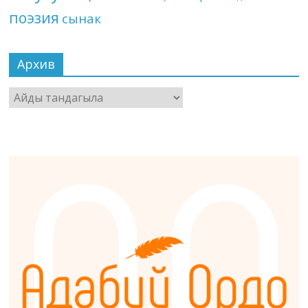
поэзия
сынак
Архив
Архив