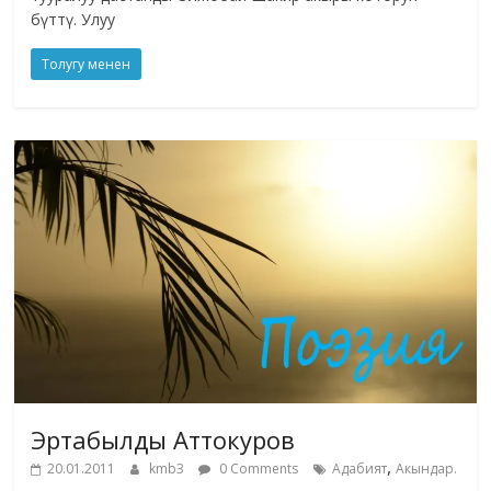
бүттү. Улуу
Толугу менен
Эртабылды Аттокуров
,
20.01.2011
kmb3
0 Comments
Адабият
Акындар.