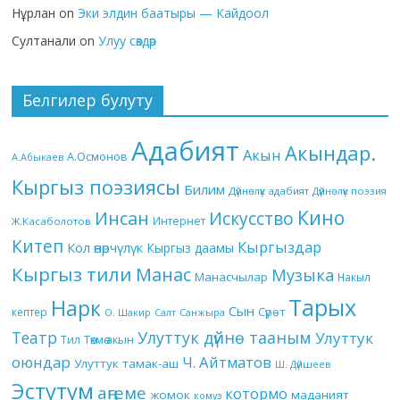
Нұрлан
on
Эки элдин баатыры — Кайдоол
Султанали
on
Улуу сөздөр
Белгилер булуту
Адабият
Акындар.
Акын
А.Осмонов
А.Абыкаев
Кыргыз поэзиясы
Билим
Дүйнөлүк адабият
Дүйнөлүк поэзия
Кино
Инсан
Искусство
Интернет
Ж.Касаболотов
Китеп
Кыргыздар
Кол өнөрчүлүк
Кыргыз даамы
Кыргыз тили
Манас
Музыка
Манасчылар
Накыл
Тарых
Нарк
Сын
кептер
Сүрөт
О. Шакир
Салт
Санжыра
Театр
Улуттук дүйнө тааным
Улуттук
Төкмө акын
Тил
оюндар
Ч. Айтматов
Улуттук тамак-аш
Ш. Дүйшеев
Эстутум
аңгеме
котормо
жомок
маданият
комуз