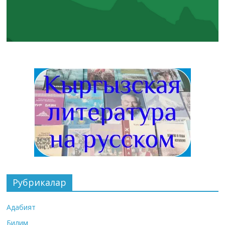
Рубрикалар
Адабият
Билим