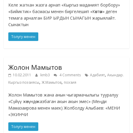
Келе жаткан жазга арнап «Кыргыз маданият борбору»
«Бийиктик» басмасы менен биргелешип «Көктөм» деген
темага арналган БИР ЫРДЫН СЫНАГЫН жарыялайт.
Сынактын
Толугу менен
Жолон Мамытов
,
10.02.2011
kmb3
4 Comments
Адабият
Акындар.
,
,
Кыргыз поэзиясы
Ж.Мамытов
поэзия
Жолон Мамытов жана анын чыгармачылыгы тууралуу
«Сүйүү жөнүндө жазбаган акын акын эмес» (Меңди
Мамазаирова менен маек) Жолболду Алыбаев: «МЕНИ
«ЭКИНЧИ
Толугу менен