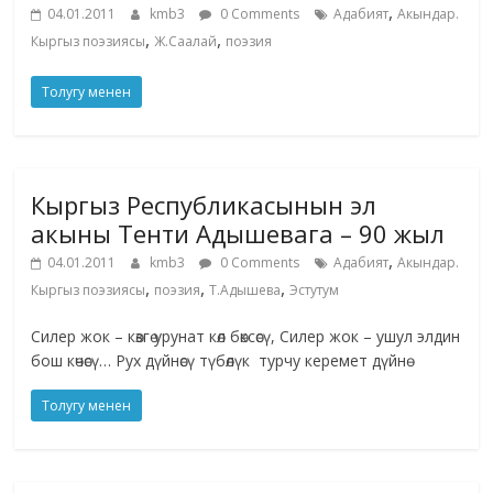
,
04.01.2011
kmb3
0 Comments
Адабият
Акындар.
,
,
Кыргыз поэзиясы
Ж.Саалай
поэзия
Толугу менен
Кыргыз Республикасынын эл
акыны Тенти Адышевага – 90 жыл
,
04.01.2011
kmb3
0 Comments
Адабият
Акындар.
,
,
,
Кыргыз поэзиясы
поэзия
Т.Адышева
Эстутум
Силер жок – көзгө урунат көл бөксөсү, Силер жок – ушул элдин
бош көчөсү… Рух дүйнөсү түбөлүк турчу керемет дүйнө
Толугу менен