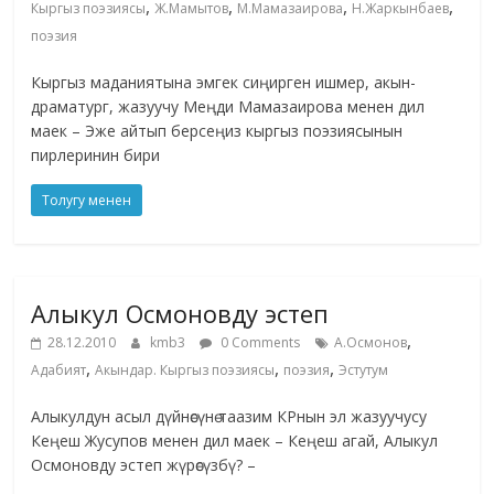
,
,
,
,
Кыргыз поэзиясы
Ж.Мамытов
М.Мамазаирова
Н.Жаркынбаев
поэзия
Кыргыз маданиятына эмгек сиңирген ишмер, акын-
драматург, жазуучу Меңди Мамазаирова менен дил
маек – Эже айтып берсеңиз кыргыз поэзиясынын
пирлеринин бири
Толугу менен
Алыкул Осмоновду эстеп
,
28.12.2010
kmb3
0 Comments
А.Осмонов
,
,
,
Адабият
Акындар. Кыргыз поэзиясы
поэзия
Эстутум
Алыкулдун асыл дүйнөсүнө таазим КРнын эл жазуучусу
Кеңеш Жусупов менен дил маек – Кеңеш агай, Алыкул
Осмоновду эстеп жүрөсүзбү? –