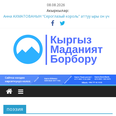
Skip
08.08.2026
to
Акыркылар:
#1-4 (55 сөз сынагы)
content
Анна АХМАТОВАНЫН “Сероглазый король” аттуу ыры он үч
акындын котормосунда
#11-12 (55 сөз сынагы)
#9-10 (55 сөз сынагы)
#5-8 (55 сөз сынагы)
Кыргыз
маданият
борбору
поэзия
Кыргыз