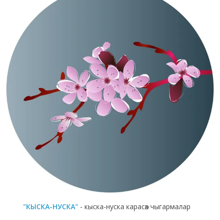
"КЫСКА-НУСКА"
- кыска-нуска карасөз чыгармалар