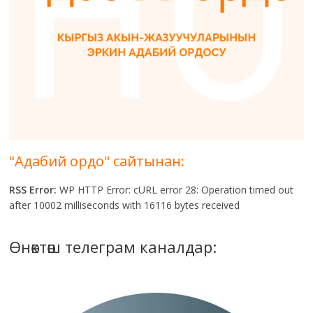
"Адабий ордо" сайтынан:
RSS Error:
WP HTTP Error: cURL error 28: Operation timed out
after 10002 milliseconds with 16116 bytes received
Өнөктөш телеграм каналдар: