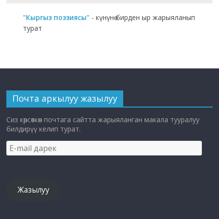
"Кыргыз поэзиясы"
- күнүнө бирден ыр жарыяланып
турат
Почта аркылуу жазылуу
Сиз көрсөткөн почтага сайтта жарыяланган макала тууралуу
билдирүү келип турат.
E-
mail
дарек
Жазылуу