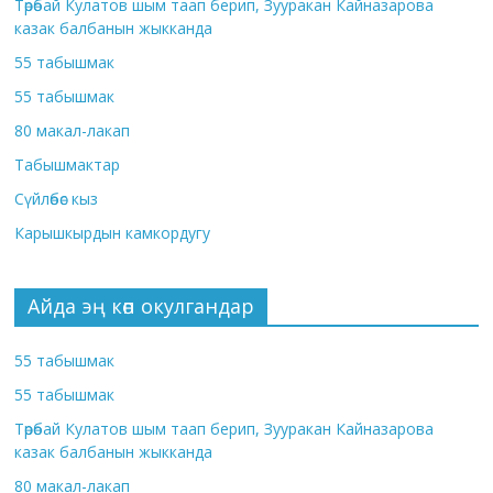
Төрөбай Кулатов шым таап берип, Зууракан Кайназарова
казак балбанын жыкканда
55 табышмак
55 табышмак
80 макал-лакап
Табышмактар
Сүйлөбөс кыз
Карышкырдын камкордугу
Айда эң көп окулгандар
55 табышмак
55 табышмак
Төрөбай Кулатов шым таап берип, Зууракан Кайназарова
казак балбанын жыкканда
80 макал-лакап