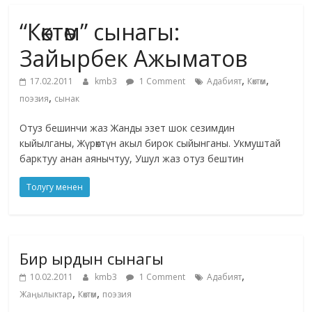
маданияты
“Көктөм” сынагы:
жана
адабияты
Зайырбек Ажыматов
,
,
17.02.2011
kmb3
1 Comment
Адабият
Көктөм
,
поэзия
сынак
Отуз бешинчи жаз Жанды эзет шок сезимдин
кыйылганы, Жүрөктүн акыл бирок сыйынганы. Укмуштай
барктуу анан аянычтуу, Ушул жаз отуз бештин
Толугу менен
Бир ырдын сынагы
,
10.02.2011
kmb3
1 Comment
Адабият
,
,
Жаңылыктар
Көктөм
поэзия