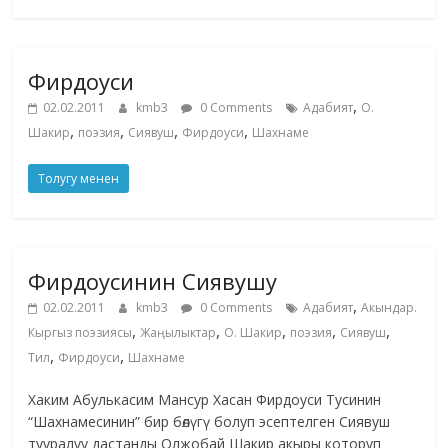
Фирдоуси
,
02.02.2011
kmb3
0 Comments
Адабият
О.
,
,
,
,
Шакир
поэзия
Сиявуш
Фирдоуси
Шахнаме
Толугу менен
Фирдоусинин Сиявушу
,
02.02.2011
kmb3
0 Comments
Адабият
Акындар.
,
,
,
,
,
Кыргыз поэзиясы
Жаңылыктар
О. Шакир
поэзия
Сиявуш
,
,
Тил
Фирдоуси
Шахнаме
Хаким Абулькасим Мансур Хасан Фирдоуси Тусинин
“Шахнамесинин” бир бөлүгү болуп эсептелген Сиявуш
тууралуу дастанды Олжобай Шакир акыры которуп