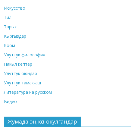
Искусство
Тил
Тарых
Кыргыздар
Коом
Улуттук философия
Накыл кептер
Улуттук оюндар
Улуттук тамак-аш
Литература на русском
Видео
Жумада эң көп окулгандар