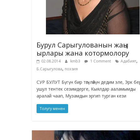
Бурул Сарыгулованын жаңы
ырлары жана котормолору
,
02.08.2014
kmb3
1 Comment
Адабият
,
Б.Сарыгулова
поэзия
СУР БУЛУТ Бүгүн бир төгүлөйүн дедим эле, Эрк бе
ушул тентек сезимдерге, Кыялдар ааламымды
аралай чаап, Музамдын эргип турган кези
Толугу менен