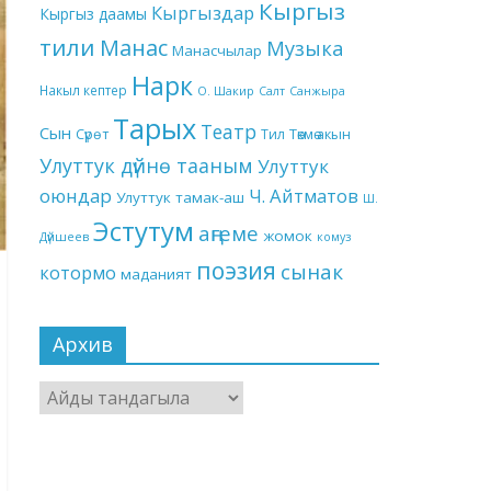
Кыргыз
Кыргыздар
Кыргыз даамы
тили
Манас
Музыка
Манасчылар
Нарк
Накыл кептер
О. Шакир
Салт
Санжыра
Тарых
Театр
Сын
Төкмө акын
Сүрөт
Тил
Улуттук дүйнө тааным
Улуттук
оюндар
Ч. Айтматов
Улуттук тамак-аш
Ш.
Эстутум
аңгеме
жомок
Дүйшеев
комуз
поэзия
сынак
котормо
маданият
Архив
Архив