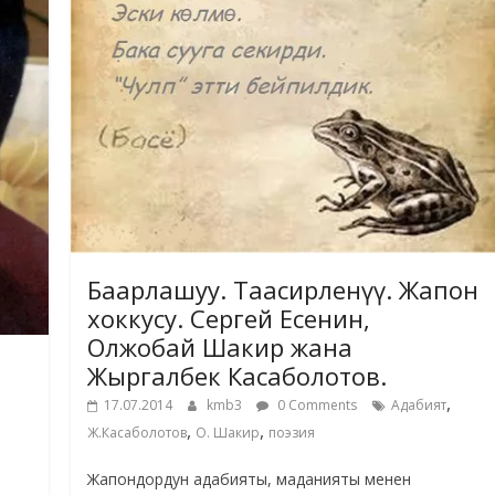
Баарлашуу. Таасирленүү. Жапон
хоккусу. Сергей Есенин,
Олжобай Шакир жана
Жыргалбек Касаболотов.
,
17.07.2014
kmb3
0 Comments
Адабият
,
,
Ж.Касаболотов
О. Шакир
поэзия
Жапондордун адабияты, маданияты менен