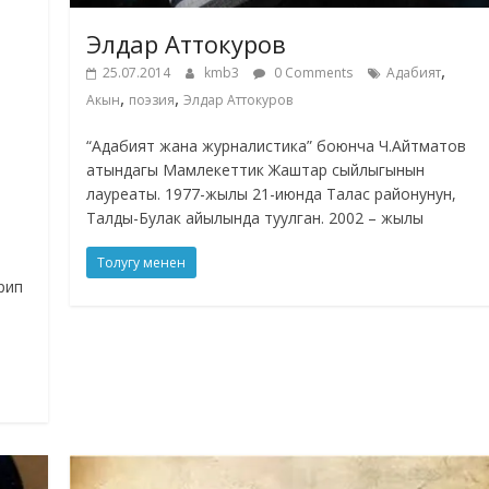
Элдар Аттокуров
,
25.07.2014
kmb3
0 Comments
Адабият
,
,
Акын
поэзия
Элдар Аттокуров
“Адабият жана журналистика” боюнча Ч.Айтматов
атындагы Мамлекеттик Жаштар сыйлыгынын
лауреаты. 1977-жылы 21-июнда Талас районунун,
Талды-Булак айылында туулган. 2002 – жылы
Толугу менен
рип