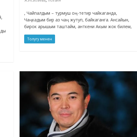
Ж.Исабаева
поэзия
, Чайпалдым – турмуш оң-тетир чайкаганда,
й,
Чаңкадым бир аз чаң жутуп, байкаганга. Ансайын,
бирок арышым таштайм, анткени Акым жок билем,
мды
Толугу менен