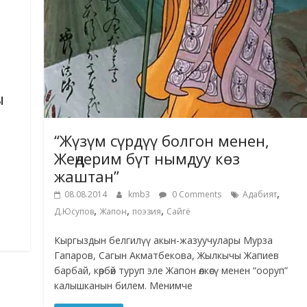
ы
“Жүзүм сүрдүү болгон менен,
Жеңдерим бүт нымдуу көз
жаштан”
а
,
08.08.2014
kmb3
0 Comments
Адабият
,
,
,
Д.Юсупов
Жапон
поэзия
Сайгё
Кыргыздын белгилүү акын-жазуучулары Мурза
Гапаров, Сагын Акматбекова, Жылкычы Жапиев
барбай, көрбөй туруп эле Жапон өлкөсү менен “ооруп”
калышканын билем. Менимче