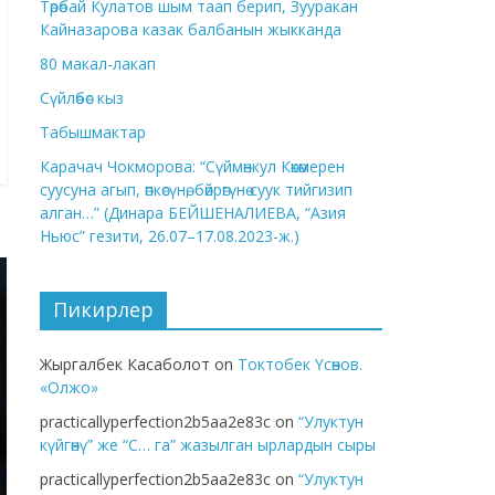
Төрөбай Кулатов шым таап берип, Зууракан
Кайназарова казак балбанын жыкканда
80 макал-лакап
Сүйлөбөс кыз
Табышмактар
Карачач Чокморова: “Сүймөнкул Көкөмерен
суусуна агып, өпкөсүнө, бөйрөгүнө суук тийгизип
алган…” (Динара БЕЙШЕНАЛИЕВА, “Азия
Ньюс” гезити, 26.07–17.08.2023-ж.)
Пикирлер
Жыргалбек Касаболот
on
Токтобек Үсөнов.
«Олжо»
practicallyperfection2b5aa2e83c
on
“Улуктун
күйгөнү” же “С… га” жазылган ырлардын сыры
practicallyperfection2b5aa2e83c
on
“Улуктун