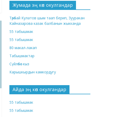
Жумада эң көп окулгандар
Төрөбай Кулатов шым таап берип, Зууракан
Кайназарова казак балбанын жыкканда
55 табышмак
55 табышмак
80 макал-лакап
Табышмактар
Сүйлөбөс кыз
Карышкырдын камкордугу
Айда эң көп окулгандар
55 табышмак
55 табышмак