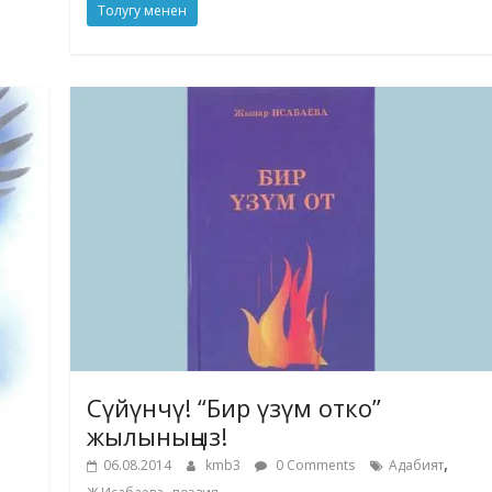
Толугу менен
Сүйүнчү! “Бир үзүм отко”
жылыныңыз!
,
06.08.2014
kmb3
0 Comments
Адабият
,