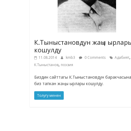
К.Тыныстановдун жаңы ырлар
кошулду
,
11.08.2014
kmb3
0 Comments
Адабият
,
К.Тыныстанов
поэзия
Биздин сайттагы К.Тыныстановдун баракчасын
биз тапкан жаңы ырлары кошулду.
Толугу менен