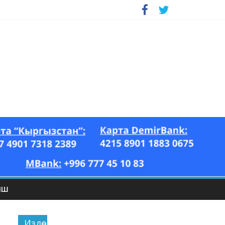
ЫШ
Издөө