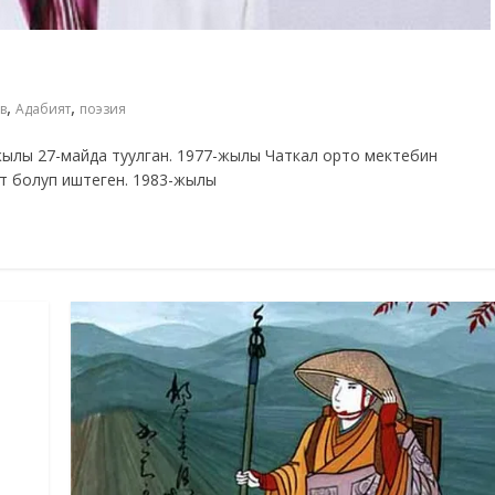
,
,
в
Адабият
поэзия
ылы 27-майда туулган. 1977-жылы Чаткал орто мектебин
ст болуп иштеген. 1983-жылы