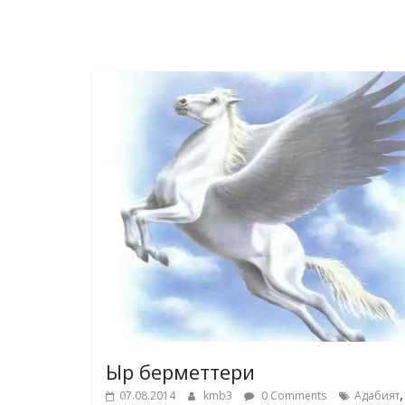
Ыр берметтери
,
07.08.2014
kmb3
0 Comments
Адабият