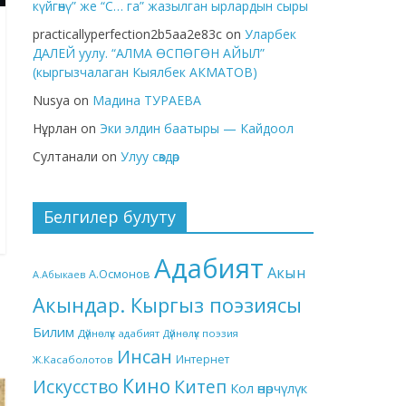
күйгөнү” же “С… га” жазылган ырлардын сыры
practicallyperfection2b5aa2e83c
on
Уларбек
ДАЛЕЙ уулу. “АЛМА ӨСПӨГӨН АЙЫЛ”
(кыргызчалаган Кыялбек АКМАТОВ)
Nusya
on
Мадина ТУРАЕВА
Нұрлан
on
Эки элдин баатыры — Кайдоол
Султанали
on
Улуу сөздөр
Белгилер булуту
Адабият
Акын
А.Осмонов
А.Абыкаев
Акындар. Кыргыз поэзиясы
Билим
Дүйнөлүк адабият
Дүйнөлүк поэзия
Инсан
Интернет
Ж.Касаболотов
Кино
Китеп
Искусство
Кол өнөрчүлүк