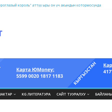
оглазый король” аттуу ыры он үч акындын котормосунда
ЛАКТАР
KG ЛИТЕРАТУРА
САЙТ ТУУРАЛУУ
БАЙЛАН