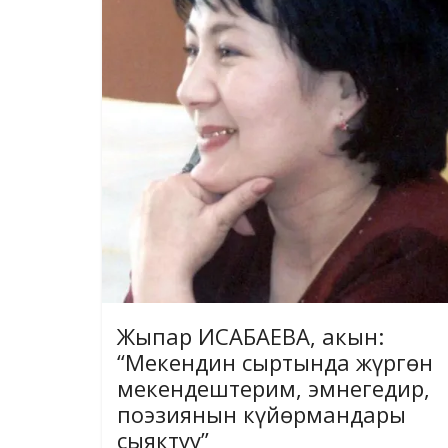
Жыпар ИСАБАЕВА, акын:
“Мекендин сыртында жүргөн
мекендештерим, эмнегедир,
поэзиянын күйөрмандары
сыяктуу”