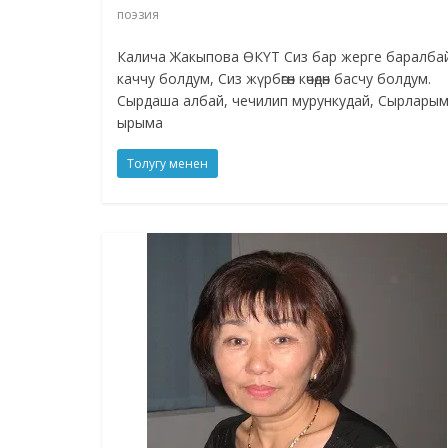
поэзия
Калича Жакыпова ӨКҮТ Сиз бар жерге баралба
каччу болдум, Сиз жүрбөгөн көчөдөн басчу болдум.
Сырдаша албай, чечилип мурункудай, Сырлары
ырыма
Толугу менен