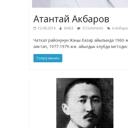
Атантай Акбаров
12.08.2014
kmb3
0 Comments
А.Акбаро
Чаткал районунун Жаңы базар айылында 1960-ж
аяктап, 1977-1979-жж. айылдык клубда методи
Толугу менен