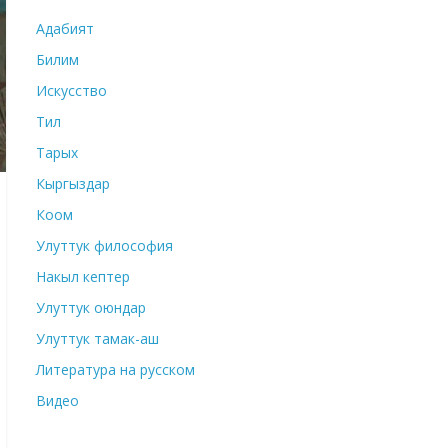
Адабият
Билим
Искусство
Тил
Тарых
Кыргыздар
Коом
Улуттук философия
Накыл кептер
Улуттук оюндар
Улуттук тамак-аш
Литература на русском
Видео