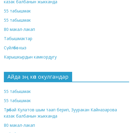
казак балбанын жыкканда
55 табышмак
55 табышмак
80 макал-лакап
Табышмактар
Сүйлөбөс кыз
Карышкырдын камкордугу
Айда эң көп окулгандар
55 табышмак
55 табышмак
Төрөбай Кулатов шым таап берип, Зууракан Кайназарова
казак балбанын жыкканда
80 макал-лакап