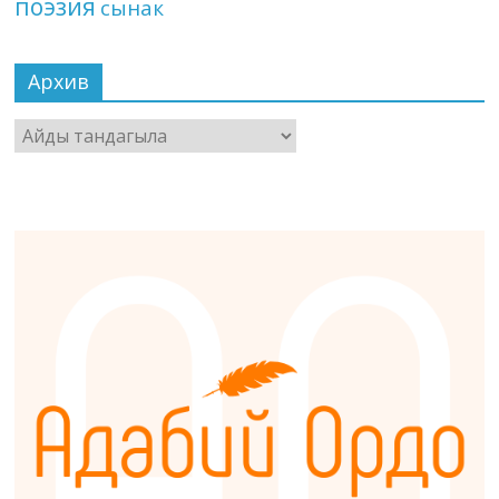
поэзия
сынак
Архив
Архив