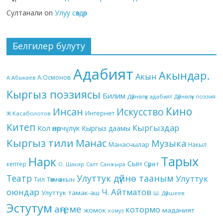
Султанали
on
Улуу сөздөр
Белгилер булуту
Адабият
Акындар.
Акын
А.Осмонов
А.Абыкаев
Кыргыз поэзиясы
Билим
Дүйнөлүк адабият
Дүйнөлүк поэзия
Кино
Инсан
Искусство
Интернет
Ж.Касаболотов
Китеп
Кыргыздар
Кол өнөрчүлүк
Кыргыз даамы
Кыргыз тили
Манас
Музыка
Манасчылар
Накыл
Тарых
Нарк
Сын
кептер
Сүрөт
О. Шакир
Салт
Санжыра
Театр
Улуттук дүйнө тааным
Улуттук
Төкмө акын
Тил
оюндар
Ч. Айтматов
Улуттук тамак-аш
Ш. Дүйшеев
Эстутум
аңгеме
котормо
жомок
маданият
комуз