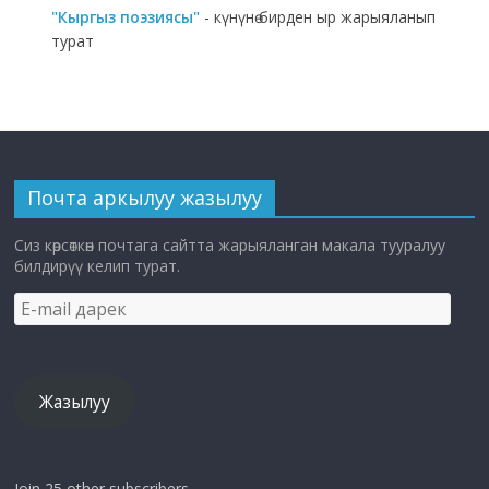
"Кыргыз поэзиясы"
- күнүнө бирден ыр жарыяланып
турат
Почта аркылуу жазылуу
Сиз көрсөткөн почтага сайтта жарыяланган макала тууралуу
билдирүү келип турат.
E-
mail
дарек
Жазылуу
Join 25 other subscribers