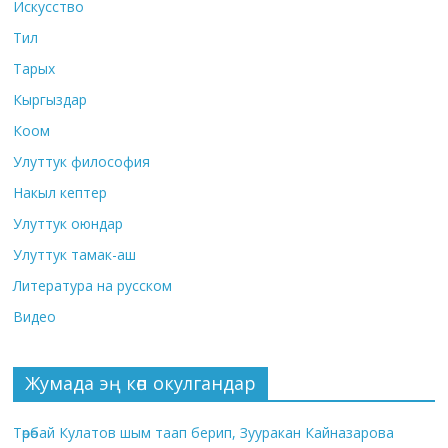
Искусство
Тил
Тарых
Кыргыздар
Коом
Улуттук философия
Накыл кептер
Улуттук оюндар
Улуттук тамак-аш
Литература на русском
Видео
Жумада эң көп окулгандар
Төрөбай Кулатов шым таап берип, Зууракан Кайназарова