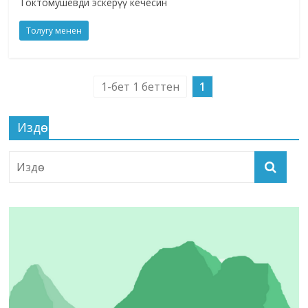
Токтомушевди эскерүү кечесин
Толугу менен
1-бет 1 беттен
1
Издөө