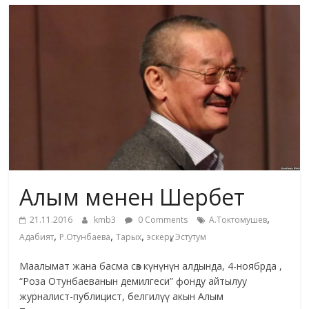
маданияты
жана
адабияты
Алым менен Шербет
,
21.11.2016
kmb3
0 Comments
А.Токтомушев
,
,
,
,
Адабият
Р.Отунбаева
Тарых
эскерүү
Эстутум
Маалымат жана басма сөз күнүнүн алдында, 4-ноябрда ,
“Роза Отунбаеванын демилгеси” фонду айтылуу
журналист-публицист, белгилүү акын Алым