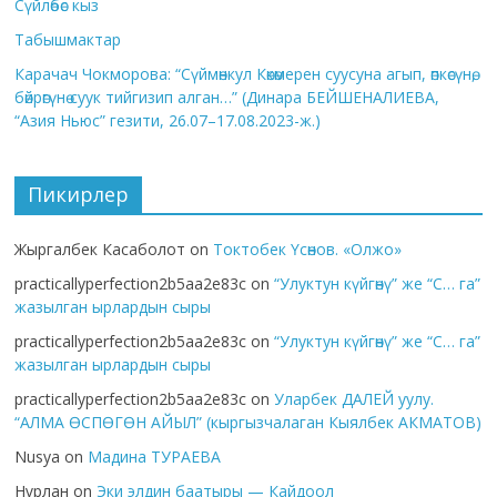
Сүйлөбөс кыз
Табышмактар
Карачач Чокморова: “Сүймөнкул Көкөмерен суусуна агып, өпкөсүнө,
бөйрөгүнө суук тийгизип алган…” (Динара БЕЙШЕНАЛИЕВА,
“Азия Ньюс” гезити, 26.07–17.08.2023-ж.)
Пикирлер
Жыргалбек Касаболот
on
Токтобек Үсөнов. «Олжо»
practicallyperfection2b5aa2e83c
on
“Улуктун күйгөнү” же “С… га”
жазылган ырлардын сыры
practicallyperfection2b5aa2e83c
on
“Улуктун күйгөнү” же “С… га”
жазылган ырлардын сыры
practicallyperfection2b5aa2e83c
on
Уларбек ДАЛЕЙ уулу.
“АЛМА ӨСПӨГӨН АЙЫЛ” (кыргызчалаган Кыялбек АКМАТОВ)
Nusya
on
Мадина ТУРАЕВА
Нұрлан
on
Эки элдин баатыры — Кайдоол