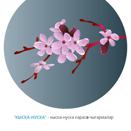
"КЫСКА-НУСКА"
- кыска-нуска карасөз чыгармалар