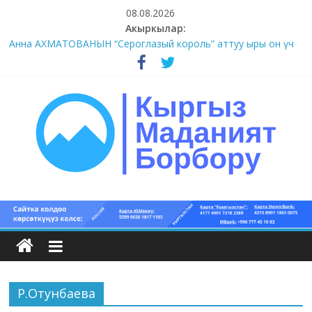
Skip
08.08.2026
to
Акыркылар:
content
Анна АХМАТОВАНЫН “Сероглазый король” аттуу ыры он үч
акындын котормосунда
#11-12 (55 сөз сынагы)
#9-10 (55 сөз сынагы)
#5-8 (55 сөз сынагы)
#1-4 (55 сөз сынагы)
Кыргыз
маданият
борбору
Р.Отунбаева
Кыргыз