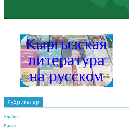
Рубрикалар
Адабият
Билим