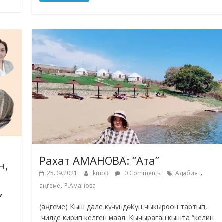
Рахат АМАНОВА: “Ата”
н,
,
25.09.2021
kmb3
0 Comments
Адабият
,
аңгеме
Р.Аманова
,
(аңгеме) Кыш дале күчүндө. Күн чыкыроон тартып,
чилде кирип келген маал. Кычыраган кышта “келин