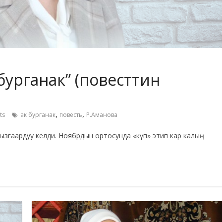
бурганак” (повесттин
,
,
ts
ак бурганак
повесть
Р.Аманова
 ызгаардуу келди. Ноябрдын ортосунда «күп» этип кар калың