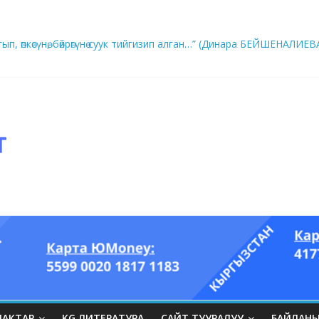
ып, өпкөсүнө, бөйрөгүнө суук тийгизип алган…” (Динара БЕЙШЕНАЛИЕВ
ры он үч акындын котормосунда
ЛАКТАР
KG ЛИТЕРАТУРА
САЙТ ТУУРАЛУУ
БАЙЛАН