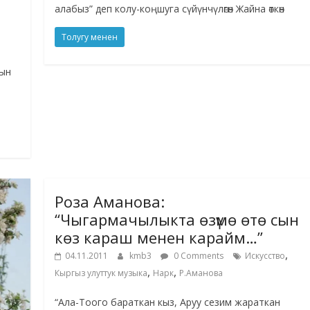
алабыз” деп колу-коңшуга сүйүнчүлөгөн Жайна өткөн
Толугу менен
тын
з
Роза Аманова:
“Чыгармачылыкта өзүмө өтө сын
көз караш менен карайм…”
,
04.11.2011
kmb3
0 Comments
Искусство
,
,
Кыргыз улуттук музыка
Нарк
Р.Аманова
“Ала-Тоого бараткан кыз, Аруу сезим жараткан