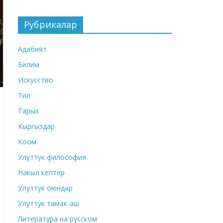
Рубрикалар
Адабият
Билим
Искусство
Тил
Тарых
Кыргыздар
Коом
Улуттук философия
Накыл кептер
Улуттук оюндар
Улуттук тамак-аш
Литература на русском