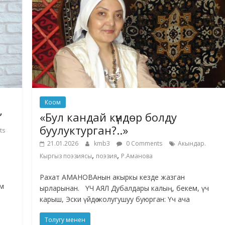
Коом
”
«Бул кандай күндөр болду
буулуктурган?..»
ts
21.01.2026
kmb3
0 Comments
Акындар.
,
,
Кыргыз поэзиясы
поэзия
Р.Аманова
Рахат АМАНОВАнын акыркы кезде жазган
ам
ырларынан. ҮЧ АЯЛ Дубалдары калың, бекем, үч
карыш, Эски үйдө жолугушуу буюрган: Үч ача
Толугу менен