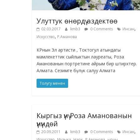
Улуттук өнөрдү аздектөө
,
02.03.2017
kmb3
0 Comments
Инсан
,
Искусство
Р.Аманова
КРнын Эл артисти , Токтогул атындагы
мамлекеттик сыйлыктын лауреаты, Роза
Аманованын портретине айрым бир штирхтер.
Алмата. Сезимге бүлүк салуу Алмата
Толугу менен
Кыргыз үнү Роза Аманованын
үнүндөй
,
20.09.2011
kmb3
0 Comments
Инсан
,
,
,
,
Искусство
Музыка
Нарк
Р.Аманова
ырчы