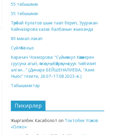
55 табышмак
55 табышмак
Төрөбай Кулатов шым таап берип, Зууракан
Кайназарова казак балбанын жыкканда
80 макал-лакап
Сүйлөбөс кыз
Карачач Чокморова: “Сүймөнкул Көкөмерен
суусуна агып, өпкөсүнө, бөйрөгүнө суук тийгизип
алган…” (Динара БЕЙШЕНАЛИЕВА, “Азия
Ньюс” гезити, 26.07–17.08.2023-ж.)
Табышмактар
Пикирлер
Жыргалбек Касаболот
on
Токтобек Үсөнов.
«Олжо»