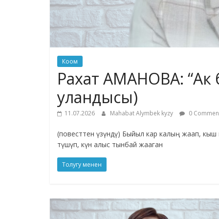
Коом
Рахат АМАНОВА: “Ак 
уландысы)
11.07.2026
Mahabat Alymbek kyzy
0 Commen
(повесттен үзүндү) Быйыл кар калың жаап, кыш
түшүп, күн алыс тынбай жааган
Толугу менен