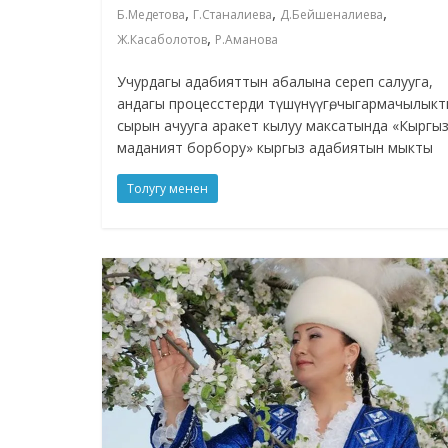
,
,
,
Б.Медетова
Г.Станалиева
Д.Бейшеналиева
,
Ж.Касаболотов
Р.Аманова
Учурдагы адабияттын абалына сереп салууга,
андагы процесстерди түшүнүүгө, чыгармачылык
сырын ачууга аракет кылуу максатында «Кыргы
маданият борбору» кыргыз адабиятын мыкты
Толугу менен