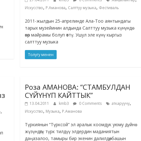
,
,
,
Искусство
Р.Аманова
Салттуу музыка
Фестиваль
2011-жылдын 25-апрелинде Ала-Тоо аянтындагы
ун
тарых музейинин алдында Cалттуу музыка күнүндө
өнөр майрамы болуп өттү. Ушул эле күнү кыргыз
салттуу музыка
Толугу менен
Роза АМАНОВА: “СТАМБУЛДАН
ыз
СҮЙҮНҮП КАЙТТЫК”
,
13.04.2011
kmb3
0 Comments
аткаруучу
,
,
,
Искусство
Музыка
Р.Аманова
о
Түркиянын “Түрксой” эл аралык коомдук уюму дүйнө
жүзүндөгү түрк тилдүү элдердин маданиятын
ип
даңазалоо, тамыры бир экенин далилдөө, башын