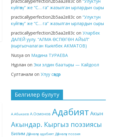
practicallyperfection2b5aa2e83c
on
“Улуктун
күйгөнү” же “С… га” жазылган ырлардын сыры
practicallyperfection2b5aa2e83c
on
“Улуктун
күйгөнү” же “С… га” жазылган ырлардын сыры
practicallyperfection2b5aa2e83c
on
Уларбек
ДАЛЕЙ уулу. “АЛМА ӨСПӨГӨН АЙЫЛ”
(кыргызчалаган Кыялбек АКМАТОВ)
Nusya
on
Мадина ТУРАЕВА
Нұрлан
on
Эки элдин баатыры — Кайдоол
Султанали
on
Улуу сөздөр
Белгилер булуту
Адабият
Акын
А.Осмонов
А.Абыкаев
Акындар. Кыргыз поэзиясы
Билим
Дүйнөлүк адабият
Дүйнөлүк поэзия