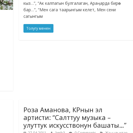
кыз…”, “Ак калпагын булгалаган, Араңарда бирөө
бар…”, “Мен сага таарынгым келет, Мен сени
сагынгым
Толугу менен
Роза Аманова, КРнын эл
артисти: “Салттуу музыка –
улуттук искусствонун башаты…”
,
27.04.2011
kmb3
0 Comments
Жаңылыктар