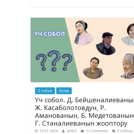
3 собол
Коом
Үч собол. Д. Бейшеналиеваны
Ж. Касаболотовдун, Р.
Аманованын, Б. Медетованын
Г. Станалиеванын жооптору
,
16.01.2026
kmb3
0 Comments
3 собол