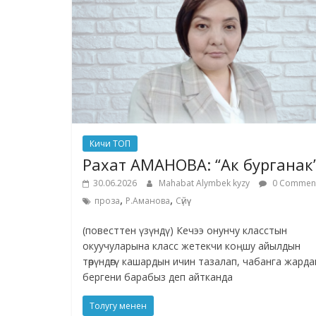
Кичи ТОП
Рахат АМАНОВА: “Ак бурганак
30.06.2026
Mahabat Alymbek kyzy
0 Commen
,
,
проза
Р.Аманова
Сүйүү
(повесттен үзүндү) Кечээ онунчу класстын
окуучуларына класс жетекчи коңшу айылдын
төрүндөгү кашардын ичин тазалап, чабанга жард
бергени барабыз деп айтканда
Толугу менен