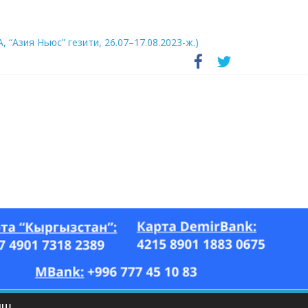
А, “Азия Ньюс” гезити, 26.07–17.08.2023-ж.)
ЫШ