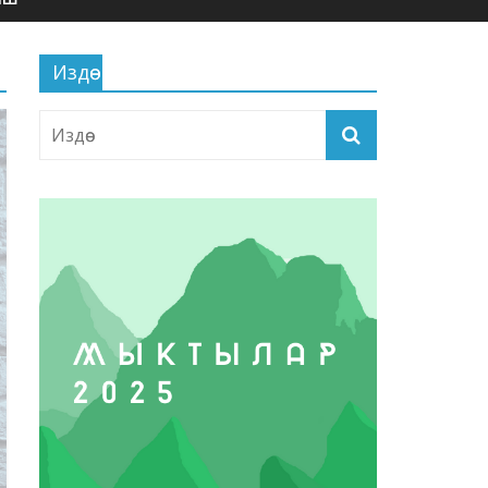
Издөө