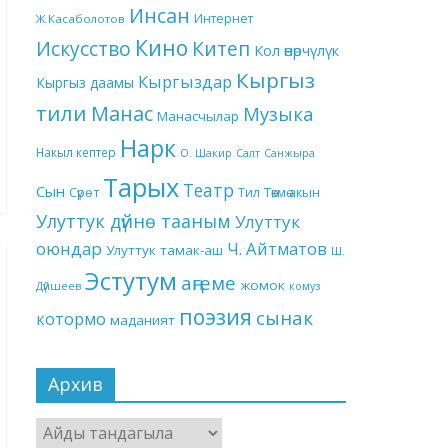
Инсан
Интернет
Ж.Касаболотов
Кино
Китеп
Искусство
Кол өнөрчүлүк
Кыргыз
Кыргыздар
Кыргыз даамы
тили
Манас
Музыка
Манасчылар
Нарк
Накыл кептер
О. Шакир
Салт
Санжыра
Тарых
Театр
Сын
Төкмө акын
Сүрөт
Тил
Улуттук дүйнө тааным
Улуттук
оюндар
Ч. Айтматов
Улуттук тамак-аш
Ш.
Эстутум
аңгеме
жомок
Дүйшеев
комуз
поэзия
сынак
котормо
маданият
Архив
Архив