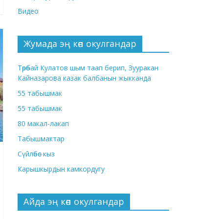
Видео
Жумада эң көп окулгандар
Төрөбай Кулатов шым таап берип, Зууракан
Кайназарова казак балбанын жыкканда
55 табышмак
55 табышмак
80 макал-лакап
Табышмактар
Сүйлөбөс кыз
Карышкырдын камкордугу
Айда эң көп окулгандар