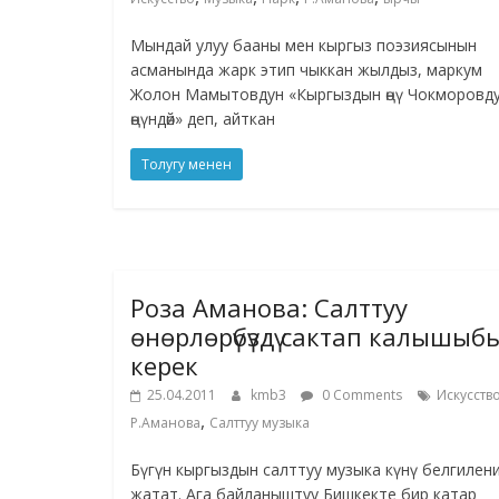
Мындай улуу бааны мен кыргыз поэзиясынын
асманында жарк этип чыккан жылдыз, маркум
Жолон Мамытовдун «Кыргыздын өңү Чокморовд
өңүндөй» деп, айткан
Толугу менен
Роза Аманова: Салттуу
өнөрлөрүбүздү сактап калышыб
керек
25.04.2011
kmb3
0 Comments
Искусств
,
Р.Аманова
Салттуу музыка
Бүгүн кыргыздын салттуу музыка күнү белгилен
жатат. Ага байланыштуу Бишкекте бир катар