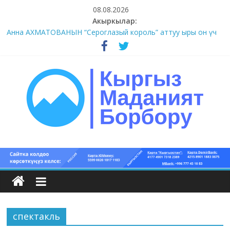
Skip
08.08.2026
to
Акыркылар:
content
Анна АХМАТОВАНЫН “Сероглазый король” аттуу ыры он үч
акындын котормосунда
#11-12 (55 сөз сынагы)
#9-10 (55 сөз сынагы)
#5-8 (55 сөз сынагы)
#1-4 (55 сөз сынагы)
Кыргыз
маданият
борбору
спектакль
Кыргыз