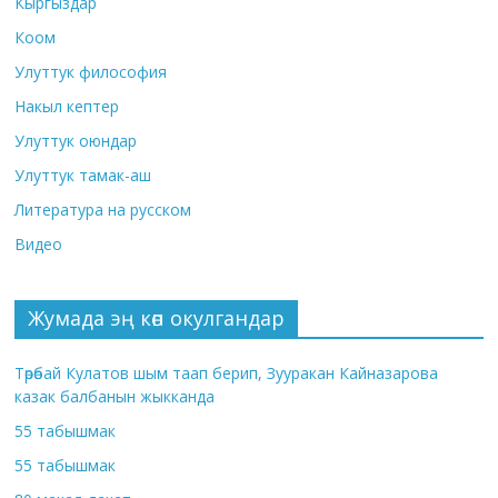
Кыргыздар
Коом
Улуттук философия
Накыл кептер
Улуттук оюндар
Улуттук тамак-аш
Литература на русском
Видео
Жумада эң көп окулгандар
Төрөбай Кулатов шым таап берип, Зууракан Кайназарова
казак балбанын жыкканда
55 табышмак
55 табышмак