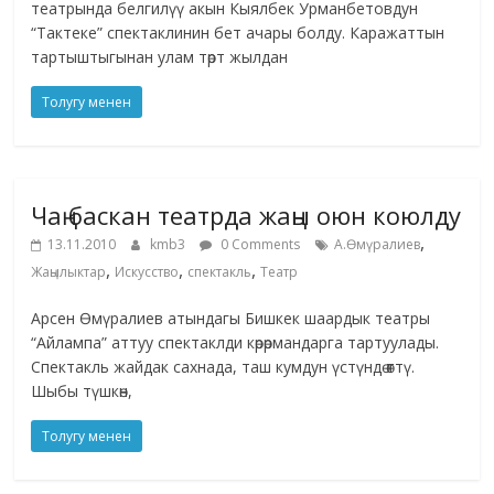
театрында белгилүү акын Кыялбек Урманбетовдун
“Тактеке” спектаклинин бет ачары болду. Каражаттын
тартыштыгынан улам төрт жылдан
Толугу менен
Чаң баскан театрда жаңы оюн коюлду
,
13.11.2010
kmb3
0 Comments
А.Өмүралиев
,
,
,
Жаңылыктар
Искусство
спектакль
Театр
Арсен Өмүралиев атындагы Бишкек шаардык театры
“Айлампа” аттуу спектаклди көрөрмандарга тартуулады.
Спектакль жайдак сахнада, таш кумдун үстүндө өттү.
Шыбы түшкөн,
Толугу менен