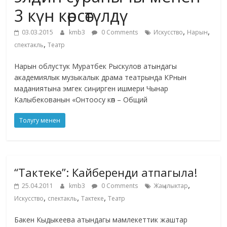
3 күн көрсөтүлдү
,
,
03.03.2015
kmb3
0 Comments
Искусство
Нарын
,
спектакль
Театр
Нарын облустук Муратбек Рыскулов атындагы
академиялык музыкалык драма театрында КРнын
маданиятына эмгек сиңирген ишмери Чынар
Калыбекованын «Онтоосу көп – Общий
Толугу менен
“Тактеке”: Кайберенди атпагыла!
,
25.04.2011
kmb3
0 Comments
Жаңылыктар
,
,
,
Искусство
спектакль
Тактеке
Театр
Бакен Кыдыкеева атындагы мамлекеттик жаштар