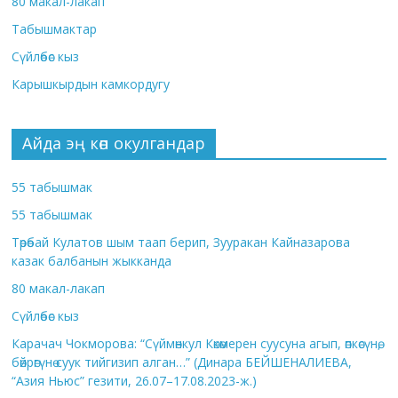
80 макал-лакап
Табышмактар
Сүйлөбөс кыз
Карышкырдын камкордугу
Айда эң көп окулгандар
55 табышмак
55 табышмак
Төрөбай Кулатов шым таап берип, Зууракан Кайназарова
казак балбанын жыкканда
80 макал-лакап
Сүйлөбөс кыз
Карачач Чокморова: “Сүймөнкул Көкөмерен суусуна агып, өпкөсүнө,
бөйрөгүнө суук тийгизип алган…” (Динара БЕЙШЕНАЛИЕВА,
“Азия Ньюс” гезити, 26.07–17.08.2023-ж.)