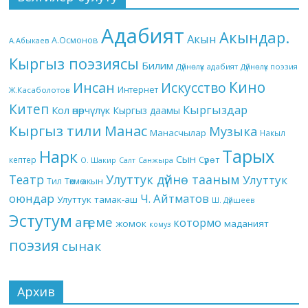
Адабият
Акындар.
Акын
А.Осмонов
А.Абыкаев
Кыргыз поэзиясы
Билим
Дүйнөлүк адабият
Дүйнөлүк поэзия
Кино
Инсан
Искусство
Интернет
Ж.Касаболотов
Китеп
Кыргыздар
Кол өнөрчүлүк
Кыргыз даамы
Кыргыз тили
Манас
Музыка
Манасчылар
Накыл
Тарых
Нарк
Сын
кептер
Сүрөт
О. Шакир
Салт
Санжыра
Театр
Улуттук дүйнө тааным
Улуттук
Төкмө акын
Тил
оюндар
Ч. Айтматов
Улуттук тамак-аш
Ш. Дүйшеев
Эстутум
аңгеме
котормо
жомок
маданият
комуз
поэзия
сынак
Архив