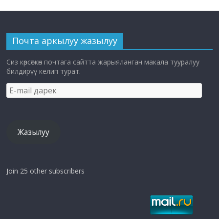
Почта аркылуу жазылуу
Сиз көрсөткөн почтага сайтта жарыяланган макала тууралуу
билдирүү келип турат.
E-
mail
дарек
Жазылуу
Join 25 other subscribers