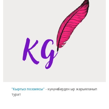
"Кыргыз поэзиясы"
- күнүнө бирден ыр жарыяланып
турат