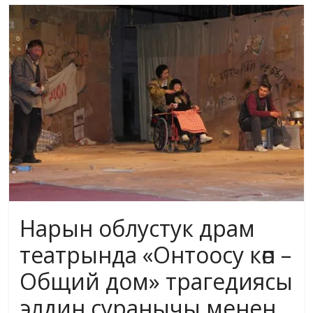
маданияты
жана
адабияты
Нарын облустук драм
театрында «Онтоосу көп –
Общий дом» трагедиясы
элдин суранычы менен