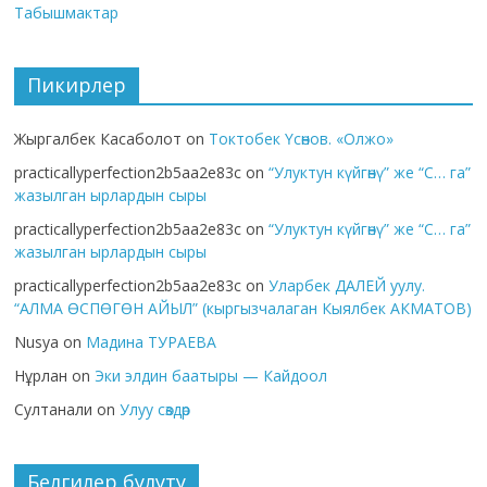
Табышмактар
Пикирлер
Жыргалбек Касаболот
on
Токтобек Үсөнов. «Олжо»
practicallyperfection2b5aa2e83c
on
“Улуктун күйгөнү” же “С… га”
жазылган ырлардын сыры
practicallyperfection2b5aa2e83c
on
“Улуктун күйгөнү” же “С… га”
жазылган ырлардын сыры
practicallyperfection2b5aa2e83c
on
Уларбек ДАЛЕЙ уулу.
“АЛМА ӨСПӨГӨН АЙЫЛ” (кыргызчалаган Кыялбек АКМАТОВ)
Nusya
on
Мадина ТУРАЕВА
Нұрлан
on
Эки элдин баатыры — Кайдоол
Султанали
on
Улуу сөздөр
Белгилер булуту