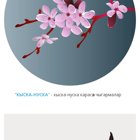
"КЫСКА-НУСКА"
- кыска-нуска карасөз чыгармалар