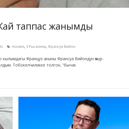
Жай таппас жанымды
,
,
ts
поэзия
У.Рысалиев
Франсуа Вийон
лымдагы Француз акыны Франсуа Вийондун өмүр-
лдым. Тобокелчиликке толгон, “бычак