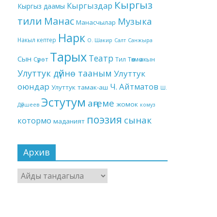
Кыргыз
Кыргыздар
Кыргыз даамы
тили
Манас
Музыка
Манасчылар
Нарк
Накыл кептер
О. Шакир
Салт
Санжыра
Тарых
Театр
Сын
Төкмө акын
Сүрөт
Тил
Улуттук дүйнө тааным
Улуттук
оюндар
Ч. Айтматов
Улуттук тамак-аш
Ш.
Эстутум
аңгеме
жомок
Дүйшеев
комуз
поэзия
сынак
котормо
маданият
Архив
Архив