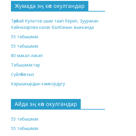
Жумада эң көп окулгандар
Төрөбай Кулатов шым таап берип, Зууракан
Кайназарова казак балбанын жыкканда
55 табышмак
55 табышмак
80 макал-лакап
Табышмактар
Сүйлөбөс кыз
Карышкырдын камкордугу
Айда эң көп окулгандар
55 табышмак
55 табышмак