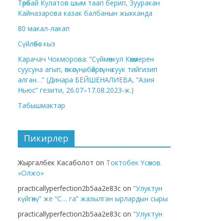
Төрөбай Кулатов шым таап берип, Зууракан
Кайназарова казак балбанын жыкканда
80 макал-лакап
Сүйлөбөс кыз
Карачач Чокморова: “Сүймөнкул Көкөмерен
суусуна агып, өпкөсүнө, бөйрөгүнө суук тийгизип
алган…” (Динара БЕЙШЕНАЛИЕВА, “Азия
Ньюс” гезити, 26.07–17.08.2023-ж.)
Табышмактар
Пикирлер
Жыргалбек Касаболот
on
Токтобек Үсөнов.
«Олжо»
practicallyperfection2b5aa2e83c
on
“Улуктун
күйгөнү” же “С… га” жазылган ырлардын сыры
practicallyperfection2b5aa2e83c
on
“Улуктун