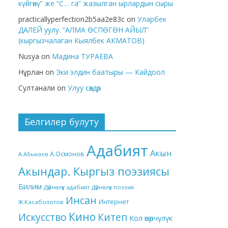
күйгөнү” же “С… га” жазылган ырлардын сыры
practicallyperfection2b5aa2e83c
on
Уларбек
ДАЛЕЙ уулу. “АЛМА ӨСПӨГӨН АЙЫЛ”
(кыргызчалаган Кыялбек АКМАТОВ)
Nusya
on
Мадина ТУРАЕВА
Нұрлан
on
Эки элдин баатыры — Кайдоол
Султанали
on
Улуу сөздөр
Белгилер булуту
Адабият
Акын
А.Осмонов
А.Абыкаев
Акындар. Кыргыз поэзиясы
Билим
Дүйнөлүк адабият
Дүйнөлүк поэзия
Инсан
Интернет
Ж.Касаболотов
Кино
Китеп
Искусство
Кол өнөрчүлүк