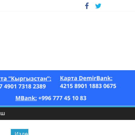
ЫШ
Издөө