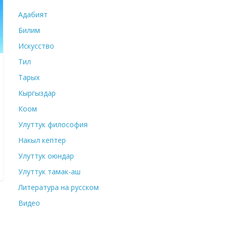
Адабият
Билим
Искусство
Тил
Тарых
Кыргыздар
Коом
Улуттук философия
Накыл кептер
Улуттук оюндар
Улуттук тамак-аш
Литература на русском
Видео