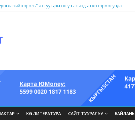
оглазый король” аттуу ыры он үч акындын котормосунда
ЛАКТАР
KG ЛИТЕРАТУРА
САЙТ ТУУРАЛУУ
БАЙЛАН