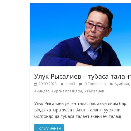
Улук Рысалиев – тубаса талан
,
29.09.2023
kmb3
0 Comments
Адабият
,
Акындар. Кыргыз поэзиясы
У.Рысалиев
Улук Рысалиев деген таластык акын иним бар.
Ырды катыра жазат. Анын таланттуу экени,
болгондо да тубаса талант экени эч талаш
Толугу менен