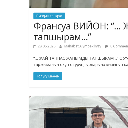
Биздин тандоо
Франсуа ВИЙОН: “… 
тапшырам…”
28.06.2026
Mahabat Alymbek kyzy
0 Commen
“… ЖАЙ ТАППАС ЖАНЫМДЫ ТАПШЫРАМ…” Орто кы
таржымалын окуп отуруп, ырларына кызыгып ка
Толугу менен