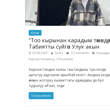
Коом
“Тоо кырынан карадым төмөндөрг
Табиятты сүйгөн Улук акын
02.09.2025
kmb3
0 Comments
Акындар.
,
Кыргыз поэзиясы
У.Рысалиев
Кыргызстандын калкы таштандыны туш келди
ыргытуу адатынан арылбай келет. Акыркы кезд
өлкөнүн жогорку кызматтагы адамдары да бул
тууралуу айтып, элди
Толугу менен