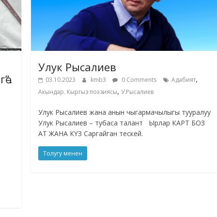
Улук Рысалиев
ө”.
,
03.10.2023
kmb3
0 Comments
Адабият
,
Акындар. Кыргыз поэзиясы
У.Рысалиев
Улук Рысалиев жана анын чыгармачылыгы тууралуу
Улук Рысалиев – тубаса талант Ырлар КАРТ БОЗ
АТ ЖАНА КҮЗ Саргайган тескей.
е
Толугу менен