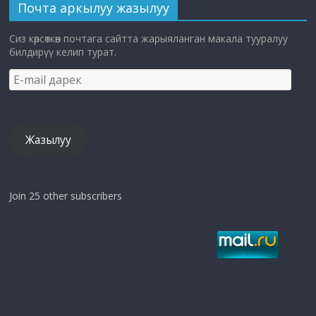
Почта аркылуу жазылуу
Сиз көрсөткөн почтага сайтта жарыяланган макала тууралуу
билдирүү келип турат.
E-
mail
дарек
Жазылуу
Join 25 other subscribers