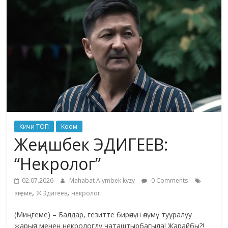
жана
адабияты
Кичи ТОП
Коом
Жеңишбек ЭДИГЕЕВ:
“Некролог”
02.07.2026
Mahabat Alymbek kyzy
0 Comments
,
,
аңгеме
Ж.Эдигеев
некролог
(Миңгеме) – Балдар, гезитте бирөөнүн өлүмү тууралуу
жарыя менен некрологду чаташтырбагыла! Жарайбы?!