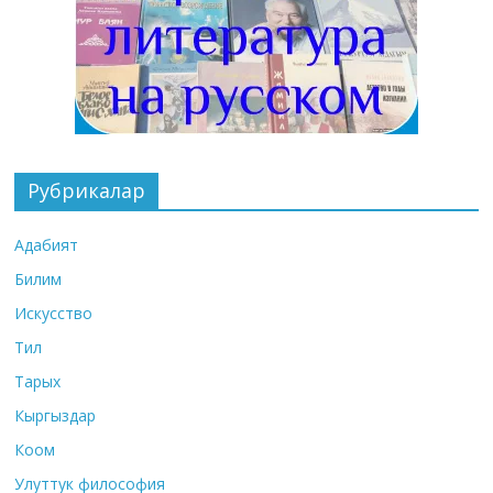
Рубрикалар
Адабият
Билим
Искусство
Тил
Тарых
Кыргыздар
Коом
Улуттук философия