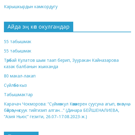
Карышкырдын камкордугу
Айда эң көп окулгандар
55 табышмак
55 табышмак
Төрөбай Кулатов шым таап берип, Зууракан Кайназарова
казак балбанын жыкканда
80 макал-лакап
Сүйлөбөс кыз
Табышмактар
Карачач Чокморова: “Сүймөнкул Көкөмерен суусуна агып, өпкөсүнө,
бөйрөгүнө суук тийгизип алган…” (Динара БЕЙШЕНАЛИЕВА,
“Азия Ньюс” гезити, 26.07–17.08.2023-ж.)