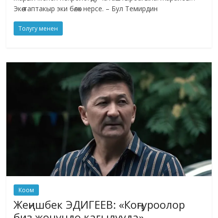
Экөө таптакыр эки бөлөк нерсе. – Бул Темирдин
Толугу менен
Коом
Жеңишбек ЭДИГЕЕВ: «Коңгуроолор
биз жөнүндө кагылууда»