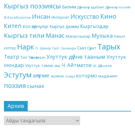
Кыргыз поэзиясы
Билим
Дүйнөлүк адабият
Дүйнөлүк поэзия
Кино
Инсан
Искусство
Интернет
Ж.Касаболотов
Китеп
Кыргыздар
Кол өнөрчүлүк
Кыргыз даамы
Кыргыз тили
Манас
Музыка
Манасчылар
Накыл
Тарых
Нарк
Сын
кептер
Сүрөт
О. Шакир
Салт
Санжыра
Театр
Улуттук дүйнө тааным
Улуттук
Төкмө акын
Тил
оюндар
Ч. Айтматов
Улуттук тамак-аш
Ш. Дүйшеев
Эстутум
аңгеме
котормо
жомок
маданият
комуз
поэзия
сынак
Архив
Архив