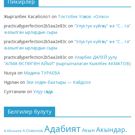
Пикирлер
Жыргалбек Касаболот
on
Токтобек Үсөнов. «Олжо»
practicallyperfection2b5aa2e83c
on
“Улуктун күйгөнү” же “С… га”
жазылган ырлардын сыры
practicallyperfection2b5aa2e83c
on
“Улуктун күйгөнү” же “С… га”
жазылган ырлардын сыры
practicallyperfection2b5aa2e83c
on
Уларбек ДАЛЕЙ уулу.
“АЛМА ӨСПӨГӨН АЙЫЛ” (кыргызчалаган Кыялбек АКМАТОВ)
Nusya
on
Мадина ТУРАЕВА
Нұрлан
on
Эки элдин баатыры — Кайдоол
Султанали
on
Улуу сөздөр
Белгилер булуту
Адабият
Акындар.
Акын
А.Осмонов
А.Абыкаев