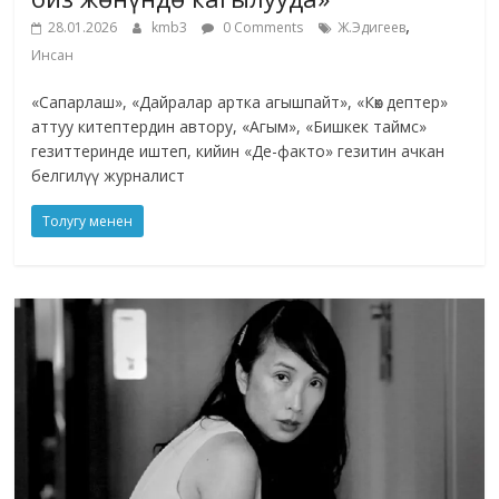
,
28.01.2026
kmb3
0 Comments
Ж.Эдигеев
Инсан
«Сапарлаш», «Дайралар артка агышпайт», «Көк дептер»
аттуу китептердин автору, «Агым», «Бишкек таймс»
гезиттеринде иштеп, кийин «Де-факто» гезитин ачкан
белгилүү журналист
Толугу менен