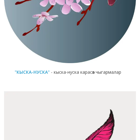
"КЫСКА-НУСКА"
- кыска-нуска карасөз чыгармалар