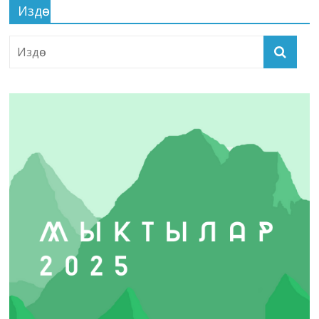
Издөө