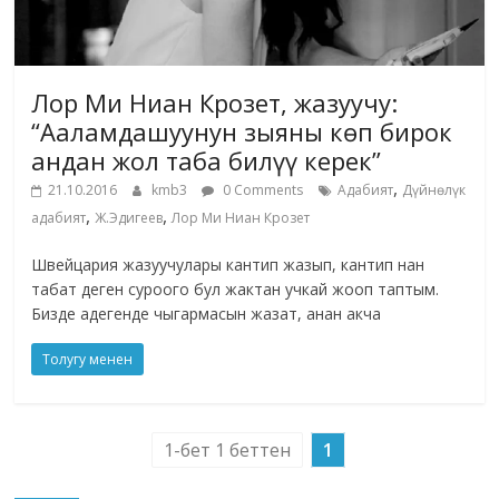
Лор Ми Ниан Крозет, жазуучу:
“Ааламдашуунун зыяны көп бирок
андан жол таба билүү керек”
,
21.10.2016
kmb3
0 Comments
Адабият
Дүйнөлүк
,
,
адабият
Ж.Эдигеев
Лор Ми Ниан Крозет
Швейцария жазуучулары кантип жазып, кантип нан
табат деген суроого бул жактан учкай жооп таптым.
Бизде адегенде чыгармасын жазат, анан акча
Толугу менен
1-бет 1 беттен
1