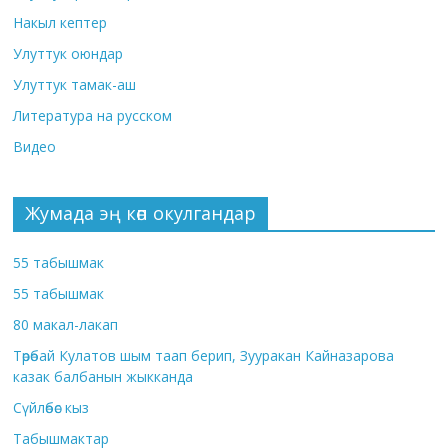
Накыл кептер
Улуттук оюндар
Улуттук тамак-аш
Литература на русском
Видео
Жумада эң көп окулгандар
55 табышмак
55 табышмак
80 макал-лакап
Төрөбай Кулатов шым таап берип, Зууракан Кайназарова
казак балбанын жыкканда
Сүйлөбөс кыз
Табышмактар