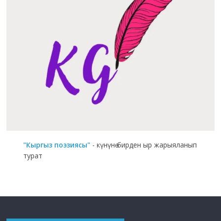
"Кыргыз поэзиясы"
- күнүнө бирден ыр жарыяланып
турат