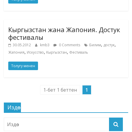
Кыргызстан жана Жапония. Достук
фестивалы
,
,
30.05.2012
kmb3
0 Comments
Билим
достук
,
,
,
Жапония
Искусство
Кыргызстан
Фестиваль
Толугу менен
1-бет 1 беттен
1
Издөө