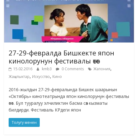
27-29-февралда Бишкекте япон
кинолорунун фестивалы өтөт
,
15.02.2016
kmb3
0 Comments
Жапония
,
,
Жаңылыктар
Искусство
Кино
2016-жылдын 27-29-февралында Бишкек шаарынын
«Октябрь» кинотеатрында япон кинолорунун фестивалы
өтөт. Бул тууралуу элчиликтин басма сөз кызматы
билдирди. Фестиваль КРдеги япон
Толугу менен