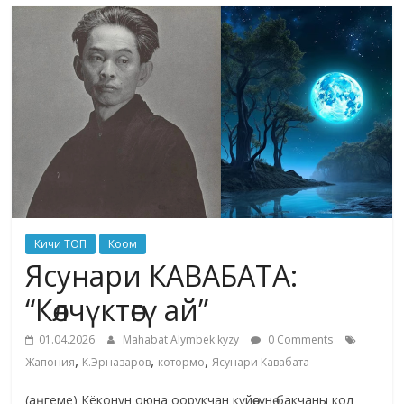
маданияты
жана
адабияты
Кичи ТОП
Коом
Ясунари КАВАБАТА:
“Көлчүктөгү ай”
01.04.2026
Mahabat Alymbek kyzy
0 Comments
,
,
,
Жапония
К.Эрназаров
котормо
Ясунари Кавабата
(аңгеме) Кёконун оюна оорукчан күйөөсүнө бакчаны кол