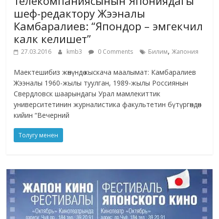
телекомпаниясынын Япониядагы
шеф-редактору Жээналы
Камбаралиев: “Япондор – эмгекчил
калк келишет”
,
27.03.2016
kmb3
0 Comments
Билим
Жапония
Маектешибиз жөнүндө кыскача маалымат: Камбаралиев
Жээналы 1960-жылы туулган, 1989-жылы Россиянын
Свердловск шаарындагы Урал мамлекиттик
университетинин журналистика факультетин бүтүргөндөн
кийин “Вечерний
Толугу менен