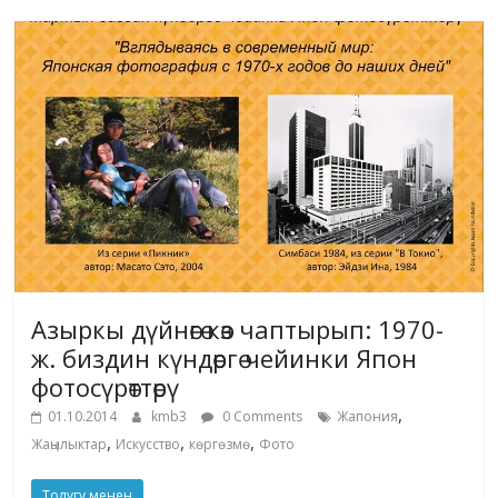
Азыркы дүйнөгө көз чаптырып: 1970-
ж. биздин күндөргө чейинки Япон
фотосүрөттөрү
,
01.10.2014
kmb3
0 Comments
Жапония
,
,
,
Жаңылыктар
Искусство
көргөзмө
Фото
Толугу менен