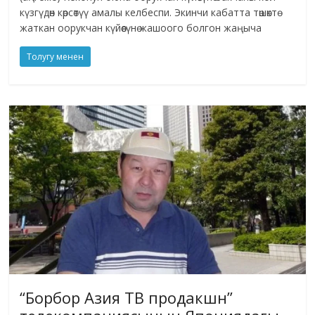
күзгүдөн көрсөтүү амалы келбеспи. Экинчи кабатта төшөктө
жаткан оорукчан күйөөсүнө жашоого болгон жаңыча
Толугу менен
“Борбор Азия ТВ продакшн”