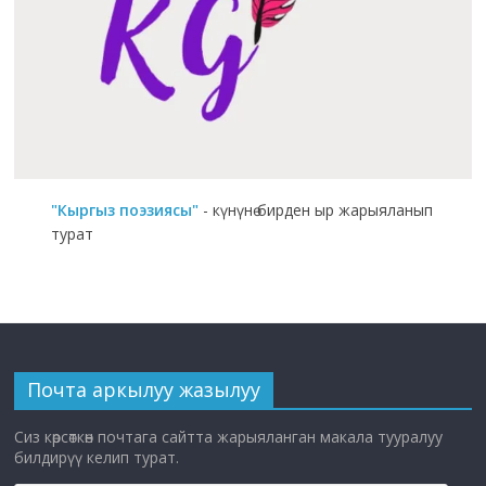
"Кыргыз поэзиясы"
- күнүнө бирден ыр жарыяланып
турат
Почта аркылуу жазылуу
Сиз көрсөткөн почтага сайтта жарыяланган макала тууралуу
билдирүү келип турат.