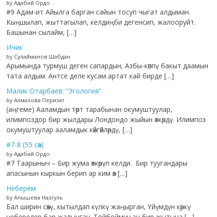
by Адабий Ордо
#9 Адам-ит Айылга барган сайын тосуп чыгат алдыман.
Кыңшылап, жыттагылап, келдиңби дегенсип, жалооруйт.
Башынан сылайм, […]
Ичик
by Сулайманов Шабдан
Арымында турмуш деген сапардын, Азбы-көппү бакыт даамын
тата алдым. Антсе деле кусам артат кай бирде […]
Малик Отарбаев: “Эгология”
by Алмазова Перизат
(аңгеме) Ааламдын төрт тарабынан окумуштуулар,
илимпоздор бир жылдары Лондондо жыйын өткөрдү. Илимпоз
окумуштуулар ааламдык көйгөйлөрдү, […]
#7-8 (55 сөз)
by Адабий Ордо
#7 Таарыныч – Бир жума өткөрүп келди. Бир туугандары
апасынын кыркын берип ар ким өз […]
Неберем
by Апышева Назгуль
Бал ширин сөзү, кытылдап күлкү жаңырган, Үйүмдүн көркү
неберелер бар жалынган. Тойбоймун эч бир жытына […]