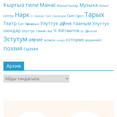
Кыргыз тили
Манас
Музыка
Манасчылар
Накыл
Тарых
Нарк
Сын
кептер
Сүрөт
О. Шакир
Салт
Санжыра
Театр
Улуттук дүйнө тааным
Улуттук
Төкмө акын
Тил
оюндар
Ч. Айтматов
Улуттук тамак-аш
Ш. Дүйшеев
Эстутум
аңгеме
котормо
жомок
маданият
комуз
поэзия
сынак
Архив
Архив