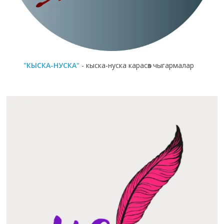
"КЫСКА-НУСКА"
- кыска-нуска карасөз чыгармалар