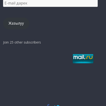
E-
mail
дарек
Жазылуу
Join 25 other subscribers