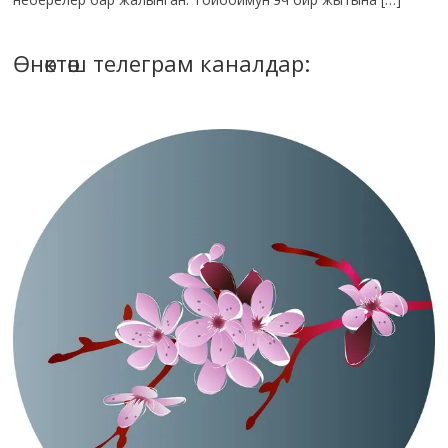
Өнөктөш телеграм каналдар: