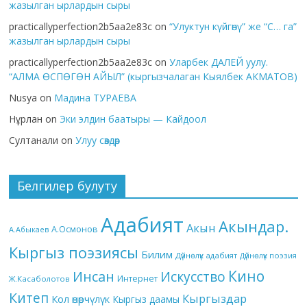
жазылган ырлардын сыры
practicallyperfection2b5aa2e83c
on
“Улуктун күйгөнү” же “С… га”
жазылган ырлардын сыры
practicallyperfection2b5aa2e83c
on
Уларбек ДАЛЕЙ уулу.
“АЛМА ӨСПӨГӨН АЙЫЛ” (кыргызчалаган Кыялбек АКМАТОВ)
Nusya
on
Мадина ТУРАЕВА
Нұрлан
on
Эки элдин баатыры — Кайдоол
Султанали
on
Улуу сөздөр
Белгилер булуту
Адабият
Акындар.
Акын
А.Осмонов
А.Абыкаев
Кыргыз поэзиясы
Билим
Дүйнөлүк адабият
Дүйнөлүк поэзия
Кино
Инсан
Искусство
Интернет
Ж.Касаболотов
Китеп
Кыргыздар
Кол өнөрчүлүк
Кыргыз даамы