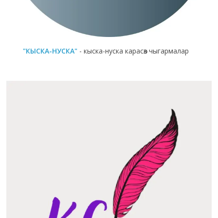
"КЫСКА-НУСКА"
- кыска-нуска карасөз чыгармалар