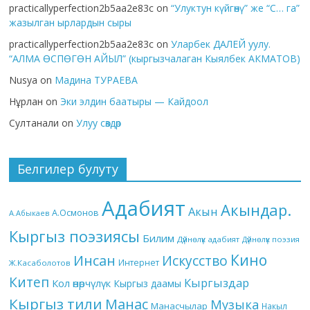
practicallyperfection2b5aa2e83c
on
“Улуктун күйгөнү” же “С… га”
жазылган ырлардын сыры
practicallyperfection2b5aa2e83c
on
Уларбек ДАЛЕЙ уулу.
“АЛМА ӨСПӨГӨН АЙЫЛ” (кыргызчалаган Кыялбек АКМАТОВ)
Nusya
on
Мадина ТУРАЕВА
Нұрлан
on
Эки элдин баатыры — Кайдоол
Султанали
on
Улуу сөздөр
Белгилер булуту
Адабият
Акындар.
Акын
А.Осмонов
А.Абыкаев
Кыргыз поэзиясы
Билим
Дүйнөлүк адабият
Дүйнөлүк поэзия
Кино
Инсан
Искусство
Интернет
Ж.Касаболотов
Китеп
Кыргыздар
Кол өнөрчүлүк
Кыргыз даамы
Кыргыз тили
Манас
Музыка
Манасчылар
Накыл