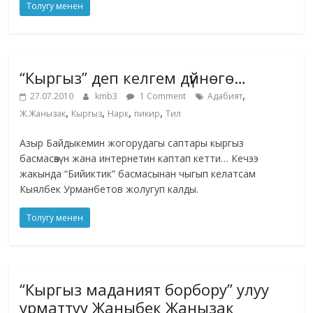
Толугу менен
“Кыргыз” деп келгем дүйнөгө…
,
27.07.2010
kmb3
1 Comment
Адабият
,
,
,
,
Ж.Жанызак
Кыргыз
Нарк
пикир
Тил
Азыр Байдыкемин жогорудагы саптары кыргыз
басмасөзүн жана интернетин каптап кетти… Кечээ
жакында “Бийиктик” басмасынан чыгып келатсам
Кыялбек Урманбетов жолугуп калды.
Толугу менен
“Кыргыз маданият борбору” улуу
урматтуу Жаныбек Жанызак