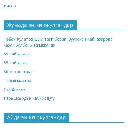
Видео
Жумада эң көп окулгандар
Төрөбай Кулатов шым таап берип, Зууракан Кайназарова
казак балбанын жыкканда
55 табышмак
55 табышмак
80 макал-лакап
Табышмактар
Сүйлөбөс кыз
Карышкырдын камкордугу
Айда эң көп окулгандар