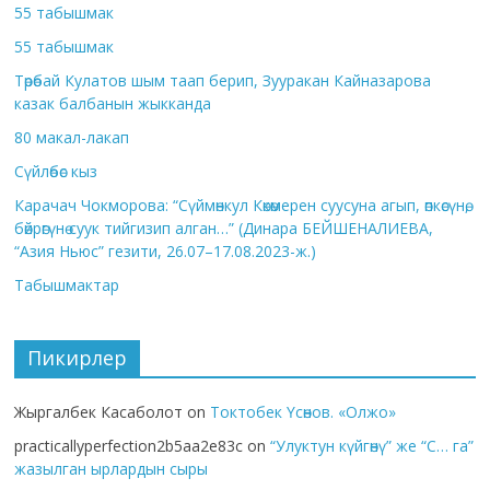
55 табышмак
55 табышмак
Төрөбай Кулатов шым таап берип, Зууракан Кайназарова
казак балбанын жыкканда
80 макал-лакап
Сүйлөбөс кыз
Карачач Чокморова: “Сүймөнкул Көкөмерен суусуна агып, өпкөсүнө,
бөйрөгүнө суук тийгизип алган…” (Динара БЕЙШЕНАЛИЕВА,
“Азия Ньюс” гезити, 26.07–17.08.2023-ж.)
Табышмактар
Пикирлер
Жыргалбек Касаболот
on
Токтобек Үсөнов. «Олжо»
practicallyperfection2b5aa2e83c
on
“Улуктун күйгөнү” же “С… га”
жазылган ырлардын сыры