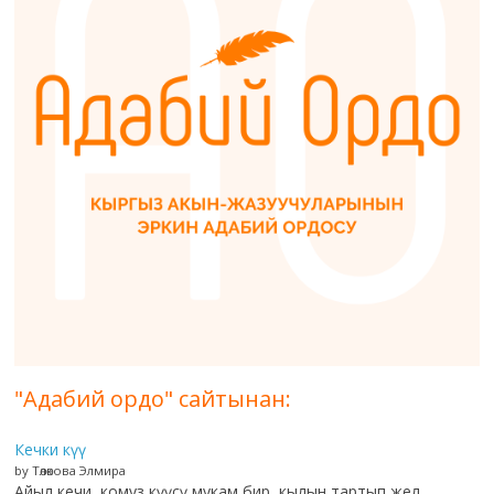
"Адабий ордо" сайтынан:
Кечки күү
by Төлөкова Элмира
Айыл кечи, комуз күүсү мукам бир, кылын тартып жел