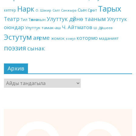
Тарых
Нарк
Сын
кептер
Сүрөт
О. Шакир
Салт
Санжыра
Театр
Улуттук дүйнө тааным
Улуттук
Төкмө акын
Тил
оюндар
Ч. Айтматов
Улуттук тамак-аш
Ш. Дүйшеев
Эстутум
аңгеме
котормо
жомок
маданият
комуз
поэзия
сынак
Архив
Архив