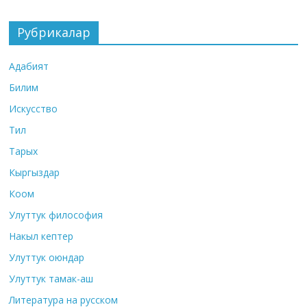
Рубрикалар
Адабият
Билим
Искусство
Тил
Тарых
Кыргыздар
Коом
Улуттук философия
Накыл кептер
Улуттук оюндар
Улуттук тамак-аш
Литература на русском