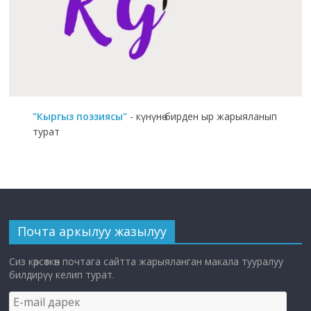
"Кыргыз поэзиясы"
- күнүнө бирден ыр жарыяланып
турат
Почта аркылуу жазылуу
Сиз көрсөткөн почтага сайтта жарыяланган макала тууралуу
билдирүү келип турат.
E-
mail