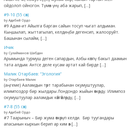
ойдолоп ойногон. Түмөн үнү аба жарып, […]
#9-10 (55 сөз)
by Адабий Ордо
#9 Адам-ит Айылга барган сайын тосуп чыгат алдыман.
Кыңшылап, жыттагылап, келдиңби дегенсип, жалооруйт.
Башынан сылайм, […]
Ичик
by Сулайманов Шабдан
Арымында турмуш деген сапардын, Азбы-көппү бакыт даамын
тата алдым. Антсе деле кусам артат кай бирде […]
Малик Отарбаев: “Эгология”
by Отарбаев Малик
(аңгеме) Ааламдын төрт тарабынан окумуштуулар,
илимпоздор бир жылдары Лондондо жыйын өткөрдү. Илимпоз
окумуштуулар ааламдык көйгөйлөрдү, […]
#7-8 (55 сөз)
by Адабий Ордо
#7 Таарыныч – Бир жума өткөрүп келди. Бир туугандары
апасынын кыркын берип ар ким өз […]