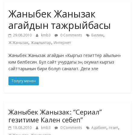
маданияты
Жаныбек Жанызак
жана
адабияты
агайдын тажрыйбасы
,
29.08.2010
kmb3
0 Comments
Билим
,
,
Ж.Жанызак
Жаңылыктар
Интернет
Жаныбек Жанызак агайдын «Кыргыз гезиттер айылын»
ким билбесин. Бул сайт учурдагы эң окумал кыргыз
сайттарынын бири болуп саналат. Деги эле
Толугу менен
Жаныбек Жанызак: “Сериал”
гезитиме Кален себеп”
,
,
18.08.2010
kmb3
0 Comments
Адабият
гезит
,