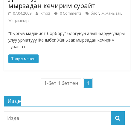
мырзадан кечирим сурайт
,
,
07.04.2009
kmb3
0 Comments
блог
Ж.Жанызак
Жаңылыктар
“Кыргыз маданият борбору” блогунун алып баруучулары
улуу урматууу Жаныбек Жанызак мырзадан кечирим
сурашат.
Толугу менен
1-бет 1 беттен
1
Издөө