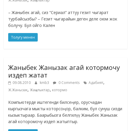
Ж.Жанызак
Жаңылыктар
– Жаныбек агай, сиз “Сериал” аттуу гезит чыгарат
турбайсызбы? – Гезит чыгарайын деген деле оюм жок
болучу. Бул ойго Кален
Толугу менен
Жаныбек Жанызак агай котормочу
издеп жатат
,
09.08.2010
kmb3
0 Comments
Адабият
,
,
Ж.Жанызак
Жаңылыктар
котормо
Компьютерде иштегенди билсеңер, орусчадан
кыргызчага мыкты которсоңор, балким, бул сунуш сизди
кызыктыраар. Баарыбызга белгилүү Жаныбек Жанызак
агай которомочу издеп жатыптыр.