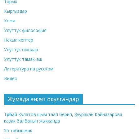
Тарых
Кыргыздар
Коом
Улуттук философия
Накыл кептер
Улуттук оюндар
Улуттук тамак-аш
Литература на русском
Видео
Жумада эң көп окулгандар
Төрөбай Кулатов шым таап берип, Зууракан Кайназарова
казак балбанын жыкканда
55 табышмак