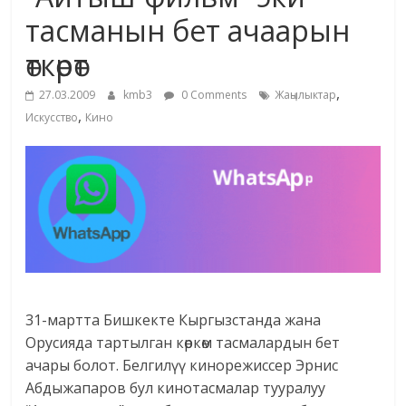
маданияты
тасманын бет ачаарын
жана
өткөрөт
адабияты
,
27.03.2009
kmb3
0 Comments
Жаңылыктар
,
Искусство
Кино
31-мартта Бишкекте Кыргызстанда жана
Орусияда тартылган көркөм тасмалардын бет
ачары болот. Белгилүү кинорежиссер Эрнис
Абдыжапаров бул кинотасмалар тууралуу