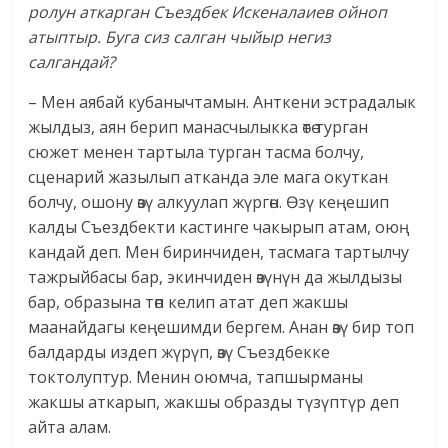
ролун аткарган Съездбек Искеналаиев ойноп
атыптыр. Буга сиз салган чыйыр негиз
салгандай?
– Мен аябай кубанычтамын. Анткени эстрадалык
жылдыз, аян берип манасчылыкка өтө турган
сюжет менен тартыла турган тасма болчу,
сценарий жазылып атканда эле мага окуткан
болчу, ошону өзү алкуулап жүргөн. Өзү кеңешип
калды Съездбекти кастинге чакырып атам, оюң
кандай деп. Мен биринчиден, тасмага тартылчу
тажрыйбасы бар, экинчиден өзүнүн да жылдызы
бар, образына төп келип атат деп жакшы
маанайдагы кеңешимди бергем. Анан өзү бир топ
балдарды издеп жүрүп, өзү Съездбекке
токтолуптур. Менин оюмча, тапшырманы
жакшы аткарып, жакшы образды түзүптүр деп
айта алам.