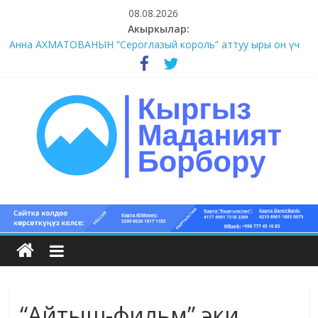
Skip
08.08.2026
to
Акыркылар:
#1-4 (55 сөз сынагы)
content
Анна АХМАТОВАНЫН “Сероглазый король” аттуу ыры он үч
акындын котормосунда
#11-12 (55 сөз сынагы)
#9-10 (55 сөз сынагы)
#5-8 (55 сөз сынагы)
Кыргыз
маданият
борбору
“Айтыш-фильм” эки
Кыргыз