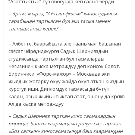
“Азаттыктын” түз обосунда кеп салып берди.
– Эрнис мырза, “Айтыш-фильм” киностудиясы
тарабынан тартылган бул эки тасма менен
таанышсаңыз керек?
– Албетте, баарыбызга эле таанымал, башынан
саясат чөйрөсүндө жүргөн Садык Шернияздын
студиясында тартылган бул тасмаларды
негизинен кыска метраждуу деп койсок болот.
Биринчиси, «Форс-мажор» – Москвада эки
жылдык жогорку окуу жайда окуп аткан кыздын
курстук иши. Дипломдук тасмасы да бүтүп
калды, азыр жыйынтыктап атат, ошону да көрсөтөт.
Ал да кыска метраждуу.
– Садык Шернияз тарткан кино тасмалардын
биринде башкы каармандын ролун сиз тарткан
«Боз салкын» кинотасмасында баш каармандын