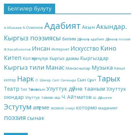
Белгилер булуту
Адабият
Акындар.
Акын
А.Осмонов
А.Абыкаев
Кыргыз поэзиясы
Билим
Дүйнөлүк адабият
Дүйнөлүк поэзия
Кино
Инсан
Искусство
Интернет
Ж.Касаболотов
Китеп
Кыргыздар
Кол өнөрчүлүк
Кыргыз даамы
Кыргыз тили
Манас
Музыка
Манасчылар
Накыл
Тарых
Нарк
Сын
кептер
Сүрөт
О. Шакир
Салт
Санжыра
Театр
Улуттук дүйнө тааным
Улуттук
Төкмө акын
Тил
оюндар
Ч. Айтматов
Улуттук тамак-аш
Ш. Дүйшеев
Эстутум
аңгеме
котормо
жомок
маданият
комуз
поэзия
сынак