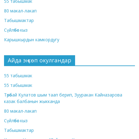
55 табышмак
80 макал-лакап
Табышмактар
Сүйлөбөс кыз
Карышкырдын камкордугу
Айда эң көп окулгандар
55 табышмак
55 табышмак
Төрөбай Кулатов шым таап берип, Зууракан Кайназарова
казак балбанын жыкканда
80 макал-лакап
Сүйлөбөс кыз
Табышмактар