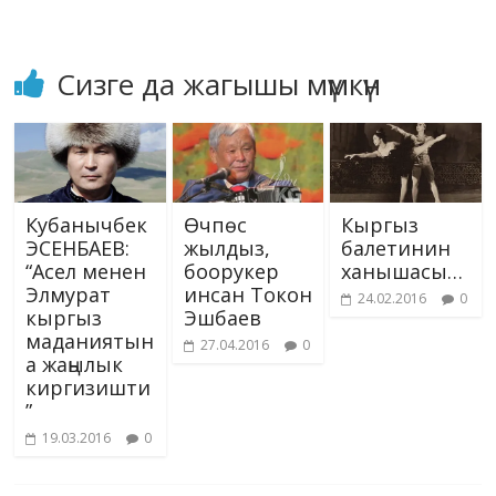
Сизге да жагышы мүмкүн
Кубанычбек
Өчпөс
Кыргыз
ЭСЕНБАЕВ:
жылдыз,
балетинин
“Асел менен
боорукер
ханышасы…
Элмурат
инсан Токон
24.02.2016
0
кыргыз
Эшбаев
маданиятын
27.04.2016
0
а жаңылык
киргизишти
”
19.03.2016
0