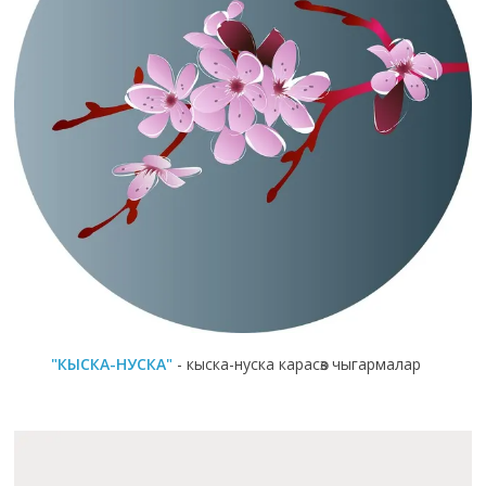
"КЫСКА-НУСКА"
- кыска-нуска карасөз чыгармалар