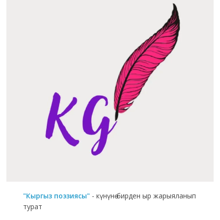
"Кыргыз поэзиясы"
- күнүнө бирден ыр жарыяланып
турат