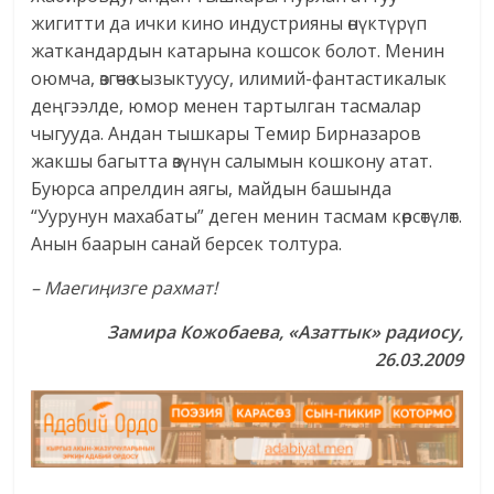
жигитти да ички кино индустрияны өнүктүрүп
жаткандардын катарына кошсок болот. Менин
оюмча, өзгөчө кызыктуусу, илимий-фантастикалык
деңгээлде, юмор менен тартылган тасмалар
чыгууда. Андан тышкары Темир Бирназаров
жакшы багытта өзүнүн салымын кошкону атат.
Буюрса апрелдин аягы, майдын башында
“Уурунун махабаты” деген менин тасмам көрсөтүлөт.
Анын баарын санай берсек толтура.
– Маегиңизге рахмат!
Замира Кожобаева, «Азаттык» радиосу,
26.03.2009