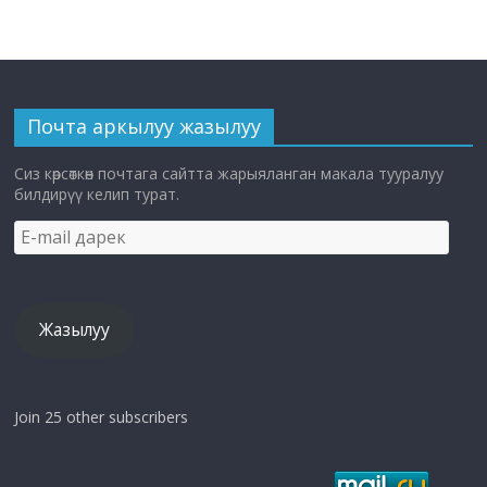
Почта аркылуу жазылуу
Сиз көрсөткөн почтага сайтта жарыяланган макала тууралуу
билдирүү келип турат.
E-
mail
дарек
Жазылуу
Join 25 other subscribers