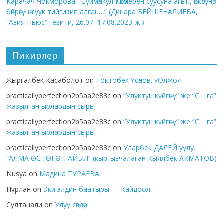
Карачач Чокморова: “Сүймөнкул Көкөмерен суусуна агып, өпкөсүнө,
бөйрөгүнө суук тийгизип алган…” (Динара БЕЙШЕНАЛИЕВА,
“Азия Ньюс” гезити, 26.07–17.08.2023-ж.)
Пикирлер
Жыргалбек Касаболот
on
Токтобек Үсөнов. «Олжо»
practicallyperfection2b5aa2e83c
on
“Улуктун күйгөнү” же “С… га”
жазылган ырлардын сыры
practicallyperfection2b5aa2e83c
on
“Улуктун күйгөнү” же “С… га”
жазылган ырлардын сыры
practicallyperfection2b5aa2e83c
on
Уларбек ДАЛЕЙ уулу.
“АЛМА ӨСПӨГӨН АЙЫЛ” (кыргызчалаган Кыялбек АКМАТОВ)
Nusya
on
Мадина ТУРАЕВА
Нұрлан
on
Эки элдин баатыры — Кайдоол
Султанали
on
Улуу сөздөр