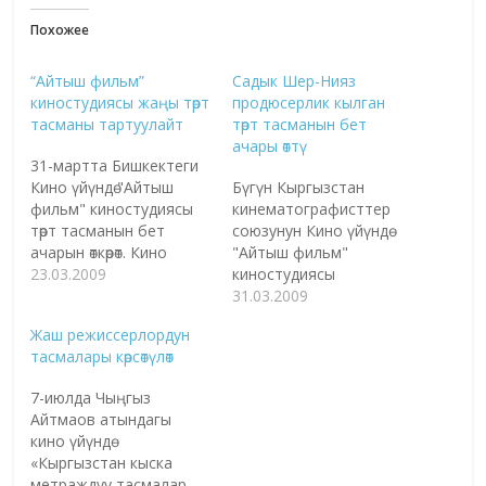
Похожее
“Айтыш фильм”
Садык Шер-Нияз
киностудиясы жаңы төрт
продюсерлик кылган
тасманы тартуулайт
төрт тасманын бет
ачары өттү
31-мартта Бишкектеги
Кино үйүндө "Айтыш
Бүгүн Кыргызстан
фильм" киностудиясы
кинематографисттер
төрт тасманын бет
союзунун Кино үйүндө
ачарын өткөрөт. Кино
"Айтыш фильм"
тасмалар россиялык
23.03.2009
киностудиясы
жана кыргыз
Кыргызстандын
31.03.2009
режиссерлор
белгилүү жазуучу, кино
Жаш режиссерлордун
тарабынан тартылган.
режиссерлору жана
тасмалары көрсөтүлөт
Бул туурасында аталган
журналисттердин
киностудиядан
катышуусунда төрт
7-июлда Чыңгыз
билдиришти.
жаңы кыска метраждуу
Айтмаов атындагы
Маалыматка ылайык,
тасмалардын бет
кино үйүндө
эки өлкөнүн
ачарын өткөрдү. Алар -
«Кыргызстан кыска
кинематографисттерин
"Айтыш" коомдук
метраждуу тасмалар