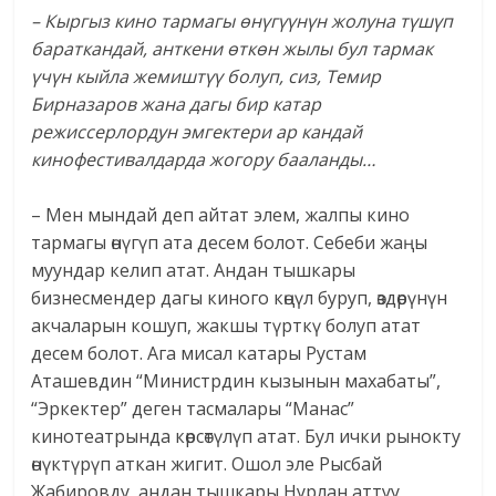
– Кыргыз кино тармагы өнүгүүнүн жолуна түшүп
бараткандай, анткени өткөн жылы бул тармак
үчүн кыйла жемиштүү болуп, сиз, Темир
Бирназаров жана дагы бир катар
режиссерлордун эмгектери ар кандай
кинофестивалдарда жогору бааланды…
– Мен мындай деп айтат элем, жалпы кино
тармагы өнүгүп ата десем болот. Себеби жаңы
муундар келип атат. Андан тышкары
бизнесмендер дагы киного көңүл буруп, өздөрүнүн
акчаларын кошуп, жакшы түрткү болуп атат
десем болот. Ага мисал катары Рустам
Аташевдин “Министрдин кызынын махабаты”,
“Эркектер” деген тасмалары “Манас”
кинотеатрында көрсөтүлүп атат. Бул ички рынокту
өнүктүрүп аткан жигит. Ошол эле Рысбай
Жабировду, андан тышкары Нурлан аттуу