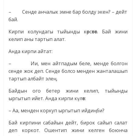
– Сенде анчалык эмне бар болду экен? – дейт
бай.
Кирпи колундагы тыйынды көрсөтөт. Бай жини
келип аны тартып алат.
Анда кирпи айтат:
– Ии, мен айтпадым беле, менде болгон
сенде жок деп. Сенде болсо менден жанталашып
тартып албайт элең.
Байдын ого бетер жини келип, тыйынды
ыргытып ийет. Анда кирпи күлөт:
– Аа, менден коркуп ыргытып ийдиңби?
Бай кирпини сабайын дейт, бирок сайып салат
деп коркот. Ошентип жини келген боюнча