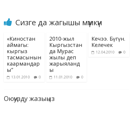
ki
Сизге да жагышы мүмкүн
«Киностан
2010-жыл
Кечээ. Бүгүн.
аймагы:
Кыргызстан
Келечек
кыргыз
да Мурас
12.04.2010
0
тасмасынын
жылы деп
каармандар
жарыяланд
ы”
ы
13.01.2010
0
11.01.2010
0
Оюңузду жазыңыз