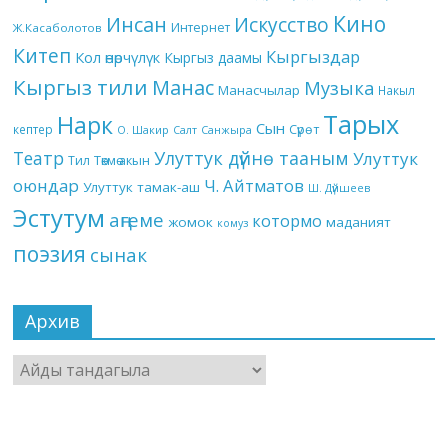
Кино
Инсан
Искусство
Интернет
Ж.Касаболотов
Китеп
Кыргыздар
Кол өнөрчүлүк
Кыргыз даамы
Кыргыз тили
Манас
Музыка
Манасчылар
Накыл
Тарых
Нарк
Сын
кептер
Сүрөт
О. Шакир
Салт
Санжыра
Театр
Улуттук дүйнө тааным
Улуттук
Төкмө акын
Тил
оюндар
Ч. Айтматов
Улуттук тамак-аш
Ш. Дүйшеев
Эстутум
аңгеме
котормо
жомок
маданият
комуз
поэзия
сынак
Архив
Архив