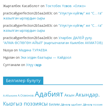
Жыргалбек Касаболот
on
Токтобек Үсөнов. «Олжо»
practicallyperfection2b5aa2e83c
on
“Улуктун күйгөнү” же “С… га”
жазылган ырлардын сыры
practicallyperfection2b5aa2e83c
on
“Улуктун күйгөнү” же “С… га”
жазылган ырлардын сыры
practicallyperfection2b5aa2e83c
on
Уларбек ДАЛЕЙ уулу.
“АЛМА ӨСПӨГӨН АЙЫЛ” (кыргызчалаган Кыялбек АКМАТОВ)
Nusya
on
Мадина ТУРАЕВА
Нұрлан
on
Эки элдин баатыры — Кайдоол
Султанали
on
Улуу сөздөр
Белгилер булуту
Адабият
Акындар.
Акын
А.Осмонов
А.Абыкаев
Кыргыз поэзиясы
Билим
Дүйнөлүк адабият
Дүйнөлүк поэзия