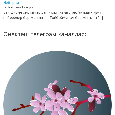
Неберем
by Апышева Назгуль
Бал ширин сөзү, кытылдап күлкү жаңырган, Үйүмдүн көркү
неберелер бар жалынган. Тойбоймун эч бир жытына […]
Өнөктөш телеграм каналдар: