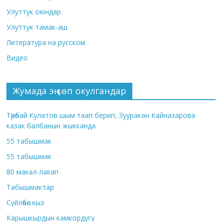
Улуттук оюндар
Улуттук тамак-аш
Литература на русском
Видео
Жумада эң көп окулгандар
Төрөбай Кулатов шым таап берип, Зууракан Кайназарова
казак балбанын жыкканда
55 табышмак
55 табышмак
80 макал-лакап
Табышмактар
Сүйлөбөс кыз
Карышкырдын камкордугу