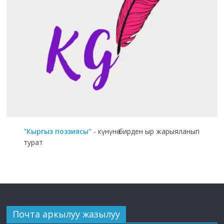
"Кыргыз поэзиясы"
- күнүнө бирден ыр жарыяланып
турат
Почта аркылуу жазылуу