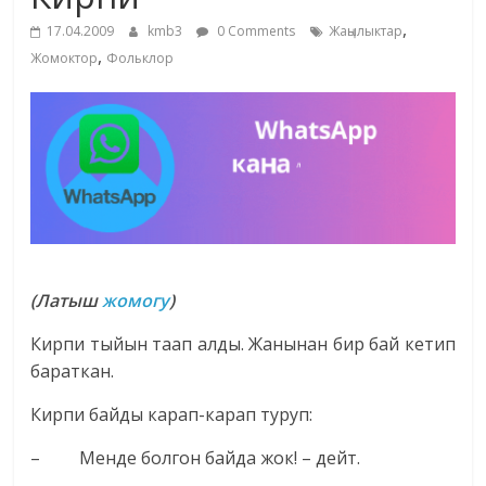
маданияты
,
17.04.2009
kmb3
0 Comments
Жаңылыктар
жана
,
Жомоктор
Фольклор
адабияты
(Латыш
жомогу
)
Кирпи тыйын таап алды. Жанынан бир бай кетип
бараткан.
Кирпи байды карап-карап туруп:
– Менде болгон байда жок! – дейт.