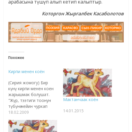
арабасына түшүп алып кетип калыптыр.
Которгон Жыргалбек Касаболотов
Похожее
Кирпи менен коён
(Сирия жомогу) Бир
күнү кирпи менен коен
жарышмак болушат.
Мактанчаак коён
"Жүр, тээтиги тоонун
түбүнө чейин чуркап
14.01.2015
баралы, ким биринчи
18.02.2009
жетээр экен" дешет. Экөө
жарышка түшкөндөн
кийин коен "баары бир