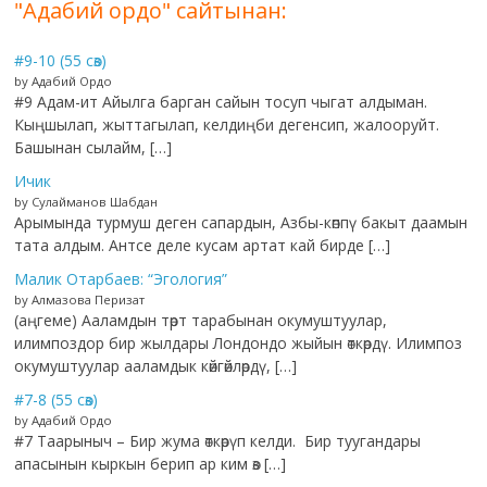
"Адабий ордо" сайтынан:
#9-10 (55 сөз)
by Адабий Ордо
#9 Адам-ит Айылга барган сайын тосуп чыгат алдыман.
Кыңшылап, жыттагылап, келдиңби дегенсип, жалооруйт.
Башынан сылайм, […]
Ичик
by Сулайманов Шабдан
Арымында турмуш деген сапардын, Азбы-көппү бакыт даамын
тата алдым. Антсе деле кусам артат кай бирде […]
Малик Отарбаев: “Эгология”
by Алмазова Перизат
(аңгеме) Ааламдын төрт тарабынан окумуштуулар,
илимпоздор бир жылдары Лондондо жыйын өткөрдү. Илимпоз
окумуштуулар ааламдык көйгөйлөрдү, […]
#7-8 (55 сөз)
by Адабий Ордо
#7 Таарыныч – Бир жума өткөрүп келди. Бир туугандары
апасынын кыркын берип ар ким өз […]