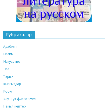
Рубрикалар
Адабият
Билим
Искусство
Тил
Тарых
Кыргыздар
Коом
Улуттук философия
Накыл кептер