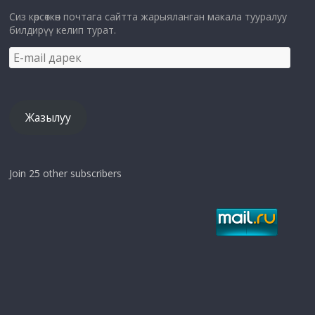
Сиз көрсөткөн почтага сайтта жарыяланган макала тууралуу
билдирүү келип турат.
E-
mail
дарек
Жазылуу
Join 25 other subscribers