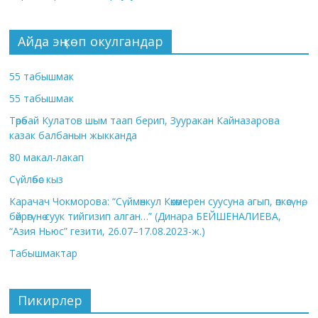
Айда эң көп окулгандар
55 табышмак
55 табышмак
Төрөбай Кулатов шым таап берип, Зууракан Кайназарова
казак балбанын жыкканда
80 макал-лакап
Сүйлөбөс кыз
Карачач Чокморова: “Сүймөнкул Көкөмерен суусуна агып, өпкөсүнө,
бөйрөгүнө суук тийгизип алган…” (Динара БЕЙШЕНАЛИЕВА,
“Азия Ньюс” гезити, 26.07–17.08.2023-ж.)
Табышмактар
Пикирлер