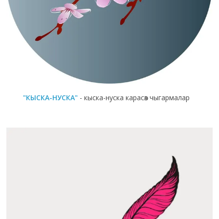
"КЫСКА-НУСКА"
- кыска-нуска карасөз чыгармалар