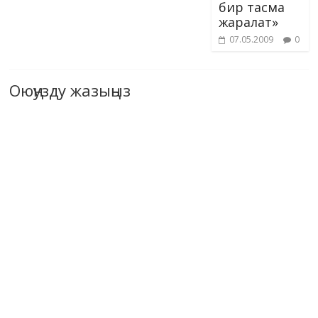
бир тасма
жаралат»
07.05.2009
0
Оюңузду жазыңыз