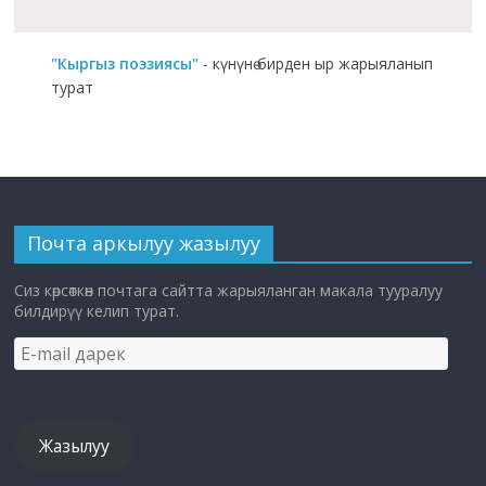
"Кыргыз поэзиясы"
- күнүнө бирден ыр жарыяланып
турат
Почта аркылуу жазылуу
Сиз көрсөткөн почтага сайтта жарыяланган макала тууралуу
билдирүү келип турат.
E-
mail
дарек
Жазылуу