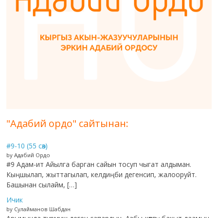
"Адабий ордо" сайтынан:
#9-10 (55 сөз)
by Адабий Ордо
#9 Адам-ит Айылга барган сайын тосуп чыгат алдыман.
Кыңшылап, жыттагылап, келдиңби дегенсип, жалооруйт.
Башынан сылайм, […]
Ичик
by Сулайманов Шабдан