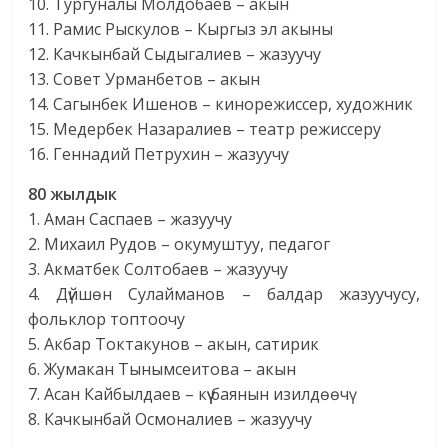
10. Тургуналы Молдобаев – акын
11. Рамис Рыскулов – Кыргыз эл акыны
12. Качкынбай Сыдыгалиев – жазуучу
13. Совет Урманбетов – акын
14. Сагынбек Ишенов – кинорежиссер, художник
15. Медербек Назаралиев – театр режиссеру
16. Геннадий Петрухин – жазуучу
80 жылдык
1. Аман Саспаев – жазуучу
2. Михаил Рудов – окумуштуу, педагог
3. Акматбек Солтобаев – жазуучу
4. Дүйшөн Сулайманов – балдар жазуучусу,
фольклор топтоочу
5. Акбар Токтакунов – акын, сатирик
6. Жумакан Тынымсеитова – акын
7. Асан Кайбылдаев – күү баянын изилдөөчү
8. Качкынбай Осмоналиев – жазуучу