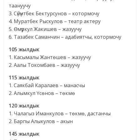
таануучу
3. Сүйүнтбек Бектурсунов – котормочу
4. Муратбек Рыскулов – театр актеру
5. Өмүркул Жакишев – жазуучу
6. Тазабек Саманчин – адабиятчы, котормочу
105 жылдык
1. Касымалы Жантөшев – жазуучу
2. Аалы Токомбаев – жазуучу
115 жылдык
1. Саякбай Каралаев – манасчы
2. Алымкул Үсөнов – төкмө
120 жылдык
1. Чалагыз Иманкулов – төкмө, дастанчы
2. Барпы Алыкулов – акын
145 жылдык