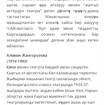
ыргак, кыраат үндө аткаруу менен “жалгыз
актердун театры” деген дүйнөлүк түшүнүктү даана
тастыктаган. Манасчынын өнөрүнө
маашырланган чет өлкөлүк кайсы бир жазуучу
Ч.Айтматовго: “Бул адам мени таңдантты.
Кыргыздардын оозеки китепканасы бар
экендигине ынандым” дегени эбак аңыз кепке
айланган.
Алиман Жангорозова
(1914-1993)
Кино
менен театрга бирдей эмгек сиңирген
Кыргыз эл артисткасы Көл калаасында төрөлгөн.
Жыйырма жашынан театр сахнасында ойноп,
Өзгөндөгү колхоз-совхоз театрында 1934-37-
жылдары иштесе, андан кийин Ысык-Көл, Нарын
облустук жана Кыргыз мамлекеттик драма
театрларында эмгектенип, жүздөн ашык ар кыл