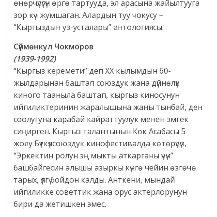
өнөрчүлүгүн өргө тартууда, эл арасына жайылтууга
зор күч жумшаган. Алардын туу чокусу –
“Кыргыздын уз-усталары” антологиясы.
Сүймөнкул Чокморов
(1939-1992)
“Кыргыз керемети” деп ХХ кылымдын 60-
жылдарынан баштап союздук жана дүйнөлүк
киного тааныла баштап, кыргыз киносунун
ийгиликтеринин жаралышына жаны тынбай, ден
соолугуна карабай кайраттуулук менен эмгек
сиңирген. Кыргыз талантынын Көк Асабасы 5
жолу Бүткүлсоюздук кинофестивалда көтөрүлүп,
“Эркектин ролун эң мыкты аткарганы үчүн”
башбайгесин алышы азыркы күнгө чейин өзгөчө
тарых, үлгү бойдон калды. Анткени, мындай
ийгиликке советтик жана орус актерлорунун
бири да жетишкен эмес.