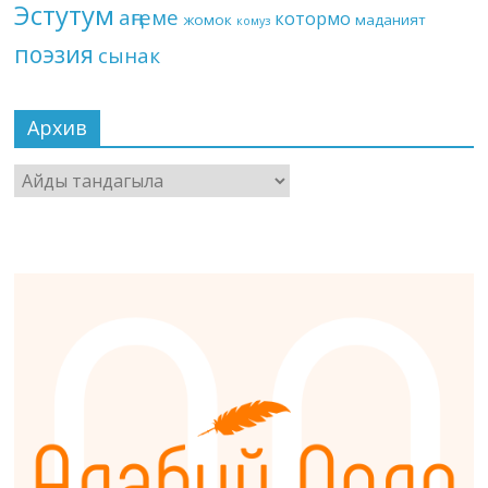
Эстутум
аңгеме
котормо
жомок
маданият
комуз
поэзия
сынак
Архив
Архив