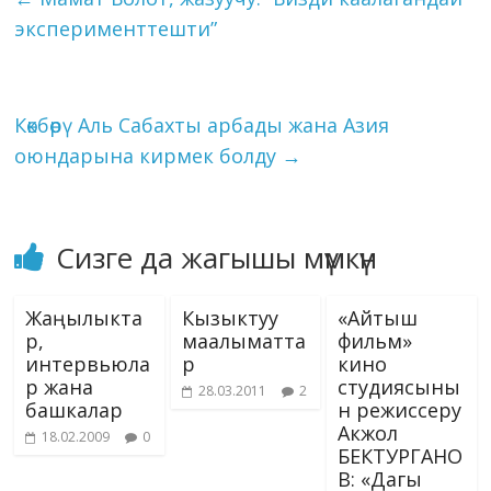
o
m
n
p
g
as
Li
эксперименттешти”
k
p
er
s
n
ni
k
ki
Көкбөрү Аль Сабахты арбады жана Азия
оюндарына кирмек болду
→
Сизге да жагышы мүмкүн
Жаңылыкта
Кызыктуу
«Айтыш
р,
маалыматта
фильм»
интервьюла
р
кино
р жана
студиясыны
28.03.2011
2
башкалар
н режиссеру
Акжол
18.02.2009
0
БЕКТУРГАНО
В: «Дагы