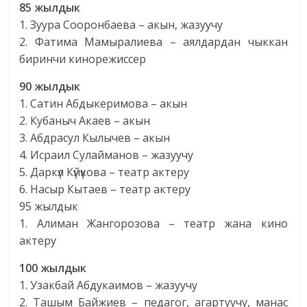
85 жылдык
1. Зуура Сооронбаева – акын, жазуучу
2. Фатима Мамыралиева – аялдардан чыккан
биринчи кинорежиссер
90 жылдык
1. Сатин Абдыкеримова – акын
2. Кубаныч Акаев – акын
3. Абдрасул Кылычев – акын
4. Исраил Сулайманов – жазуучу
5. Даркүл Күйүкова – театр актеру
6. Насыр Кытаев – театр актеру
95 жылдык
1. Алиман Жангорозова – театр жана кино
актеру
100 жылдык
1. Узакбай Абдукаимов – жазуучу
2. Ташым Байжиев – педагог, агартуучу, манас