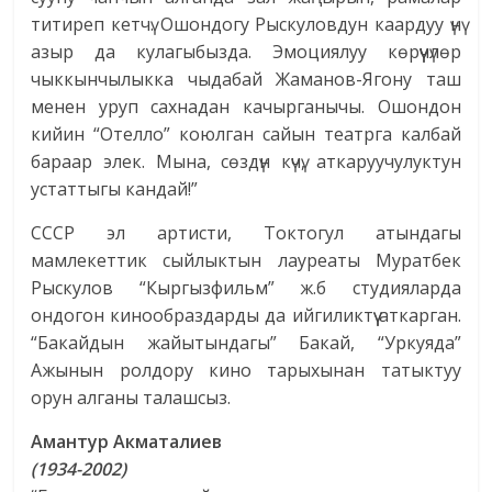
титиреп кетчү. Ошондогу Рыскуловдун каардуу үнү
азыр да кулагыбызда. Эмоциялуу көрүүчүлөр
чыккынчылыкка чыдабай Жаманов-Ягону таш
менен уруп сахнадан качырганычы. Ошондон
кийин “Отелло” коюлган сайын театрга калбай
бараар элек. Мына, сөздүн күчү, аткаруучулуктун
устаттыгы кандай!”
СССР эл артисти, Токтогул атындагы
мамлекеттик сыйлыктын лауреаты Муратбек
Рыскулов “Кыргызфильм” ж.б студияларда
ондогон кинообраздарды да ийгиликтүү аткарган.
“Бакайдын жайытындагы” Бакай, “Уркуяда”
Ажынын ролдору кино тарыхынан татыктуу
орун алганы талашсыз.
Амантур Акматалиев
(1934-2002)