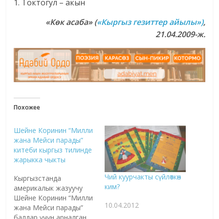
1. Токтогул – акын
«К
өк асаба» (
«Кыргыз гезиттер айылы»)
,
21.04.2009-ж.
Похожее
Шейне Коринин “Милли
жана Мейси парады”
китеби кыргыз тилинде
жарыкка чыкты
Чий куурчакты сүйлөткөн
Кыргызстанда
ким?
америкалык жазуучу
Шейне Коринин “Милли
10.04.2012
жана Мейси парады”
балдар үчүн арналган