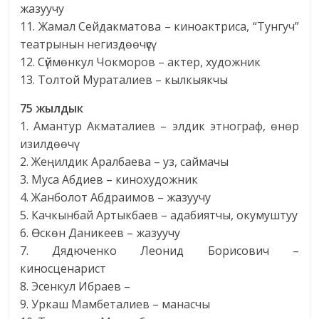
жазуучу
11. Жамал Сейдакматова – киноактриса, “Тунгуч”
театрынын негиздөөчүсү
12. Сүймөнкул Чокморов – актер, художник
13. Толтой Мураталиев – кылкыякчы
75 жылдык
1. Амантур Акматалиев – элдик этнограф, өнөр
изилдөөчү
2. Жеңилдик Аралбаева – уз, саймачы
3. Муса Абдиев – кинохудожник
4. Жанболот Абдраимов – жазуучу
5. Качкынбай Артыкбаев – адабиятчы, окумуштуу
6. Өскөн Даникеев – жазуучу
7. Дядюченко Леонид Борисович –
киносценарист
8. Эсенкул Ибраев –
9. Уркаш Мамбеталиев – манасчы