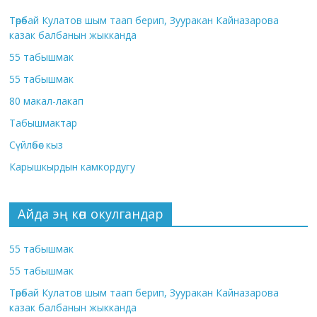
Төрөбай Кулатов шым таап берип, Зууракан Кайназарова
казак балбанын жыкканда
55 табышмак
55 табышмак
80 макал-лакап
Табышмактар
Сүйлөбөс кыз
Карышкырдын камкордугу
Айда эң көп окулгандар
55 табышмак
55 табышмак
Төрөбай Кулатов шым таап берип, Зууракан Кайназарова
казак балбанын жыкканда