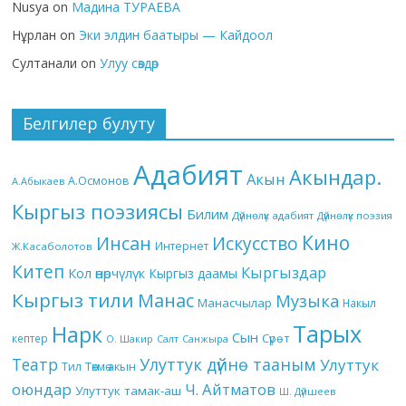
Nusya
on
Мадина ТУРАЕВА
Нұрлан
on
Эки элдин баатыры — Кайдоол
Султанали
on
Улуу сөздөр
Белгилер булуту
Адабият
Акындар.
Акын
А.Осмонов
А.Абыкаев
Кыргыз поэзиясы
Билим
Дүйнөлүк адабият
Дүйнөлүк поэзия
Кино
Инсан
Искусство
Интернет
Ж.Касаболотов
Китеп
Кыргыздар
Кол өнөрчүлүк
Кыргыз даамы
Кыргыз тили
Манас
Музыка
Манасчылар
Накыл
Тарых
Нарк
Сын
кептер
Сүрөт
О. Шакир
Салт
Санжыра
Театр
Улуттук дүйнө тааным
Улуттук
Төкмө акын
Тил
оюндар
Ч. Айтматов
Улуттук тамак-аш
Ш. Дүйшеев