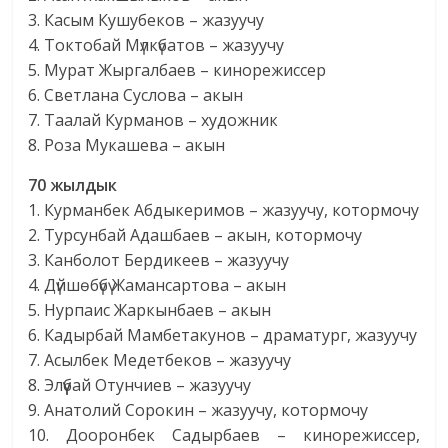
3. Касым Кушубеков – жазуучу
4. Токтобай Мүлкүбатов – жазуучу
5. Мурат Жыргалбаев – кинорежиссер
6. Светлана Суслова – акын
7. Таалай Курманов – художник
8. Роза Мукашева – акын
70 жылдык
1. Курманбек Абдыкеримов – жазуучу, котормочу
2. Турсунбай Адашбаев – акын, котормочу
3. Канболот Бердикеев – жазуучу
4. Дүйшөбүбү Жамансартова – акын
5. Нурпаис Жаркынбаев – акын
6. Кадырбай Мамбетакунов – драматург, жазуучу
7. Асылбек Медетбеков – жазуучу
8. Элүүбай Отунчиев – жазуучу
9. Анатолий Сорокин – жазуучу, котормочу
10. Дооронбек Садырбаев – кинорежиссер,