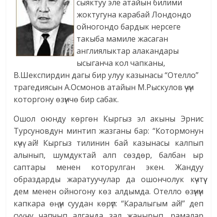
сыяктуу эле атайын билими
жоктугуна карабай Лондондо
ойногондо бардык нерсеге
такыба мамиле жасаган
англиялыктар алакандары
ысыганча кол чапканы,
В.Шекспирдин дагы бир улуу казынасы “Отелло”
трагедиясын А.Осмонов атайын М.Рыскулов үчүн
которгону өзүнчө бир сабак.
Ошол оюнду көргөн Кыргыз эл акыны Эрнис
Турсуновдун минтип жазганы бар: “Котормонун
күчү ай! Кыргыз тилинин бай казынасы калпып
алынып, шумдуктай алп сөздөр, балбан ыр
саптары менен которулган экен. Жандуу
образдарды жаратуучулар да ошончолук күчтүү
дем менен ойногону көз алдымда. Отелло өзүнүн
капкара өңүн суудан көрүп: “Каралыгым ай!” деп
сууну чапчып алганда зал жаңырып, рамалар