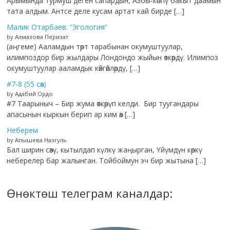
Арымында турмуш деген сапардын, Азбы-көппү бакыт даамын
тата алдым. Антсе деле кусам артат кай бирде […]
Малик Отарбаев: “Эгология”
by Алмазова Перизат
(аңгеме) Ааламдын төрт тарабынан окумуштуулар,
илимпоздор бир жылдары Лондондо жыйын өткөрдү. Илимпоз
окумуштуулар ааламдык көйгөйлөрдү, […]
#7-8 (55 сөз)
by Адабий Ордо
#7 Таарыныч – Бир жума өткөрүп келди. Бир туугандары
апасынын кыркын берип ар ким өз […]
Неберем
by Апышева Назгуль
Бал ширин сөзү, кытылдап күлкү жаңырган, Үйүмдүн көркү
неберелер бар жалынган. Тойбоймун эч бир жытына […]
Өнөктөш телеграм каналдар: