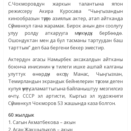
С.Чокморовдун жаркын талантына япон
режиссеру Акира Куросава “Чыңгызандын
кинообразын түзүүгө азиялык актер, атап айтканда
Сүймөнкул гана жарамак. Бирок анын ден соолугу
улуу ролду аткарууга мүмкүндүк бербөөдө.
Ошондуктан мен да бул тасманы тартуудан баш
тарттым” деп баа бергени бекер эместир.
Актердун агасы Намырбек аксакалдын айтканы
боюнча инисинин үч тилеги ишке ашпай калганы
улуттук өнөрдүн өксүгү. Манас, Чыңгызхан,
Темирландын экрандык бейнелерин түзсөм деген
купуя үмүтү саламаттыгына байланыштуу мезгилсиз
өчтү… СССР эл артисти, Кыргыз эл художниги
Сүймөнкул Чокморов 53 жашында каза болгон.
60 жылдык
1. Сагын Акматбекова – акын
2. Асан Жакшылыков – акын