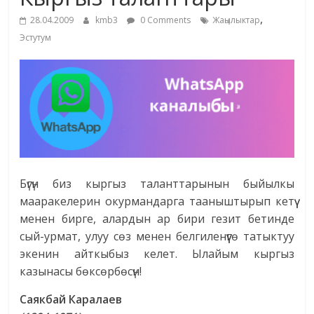
маданияты
,
28.04.2009
kmb3
0 Comments
Жаңылыктар
жана
Эстутум
адабияты
Бүгүн биз кыргыз таланттарынын быйылкы
мааракелерин окурмандарга тааныштырып кетүү
менен бирге, алардын ар бири гезит бетинде
сый-урмат, улуу сөз менен белгиленүүгө татыктуу
экенин айткыбыз келет. Ылайым кыргыз
казынасы бөксөрбөсүн!
Саякбай Каралаев