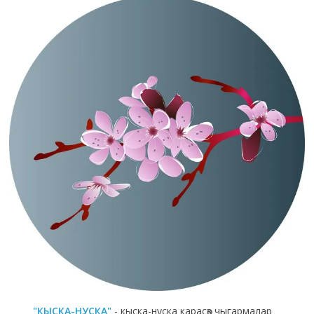
"КЫСКА-НУСКА"
- кыска-нуска карасөз чыгармалар