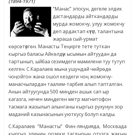
(1894-1971)
“Манас” эпосун, дегеле элдик
дастандарды айткандарды
мурда жомокчу, улуу жомокчу
деп ардактап күтүп, талантына
жараша сый-урмат
көрсөтүлгөн. Манасты Теңирге тете туткан
кыргыз баласы Айкөлдүн ысымын айтуудан да
тартынып, ыйбаа сезимдеги мамилени туу тутуп
келген. С.Каралаев мына ушундай чөйрөдө
чоңойгон жана ошол кездеги чоң жомокчу-
манасчылардан таалим-тарбия алып тапталган.
Анын айтуусунда 500 миңден ашык сап ыр
кагазга, нечен миңдеген метр магнитофон
тасмага жазылып алынганы кыргыз рухунун зор
маданий казынасынын уюткусу болуп калды.
С.Каралаев “Манасты” Фин-ляндияда, Москвада
кыргыз элинин оозеки тагдырын отузга жакын