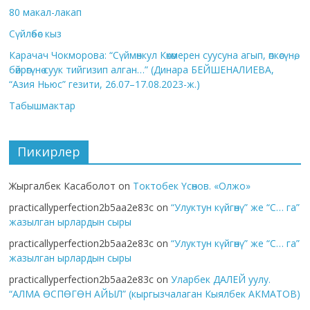
80 макал-лакап
Сүйлөбөс кыз
Карачач Чокморова: “Сүймөнкул Көкөмерен суусуна агып, өпкөсүнө,
бөйрөгүнө суук тийгизип алган…” (Динара БЕЙШЕНАЛИЕВА,
“Азия Ньюс” гезити, 26.07–17.08.2023-ж.)
Табышмактар
Пикирлер
Жыргалбек Касаболот
on
Токтобек Үсөнов. «Олжо»
practicallyperfection2b5aa2e83c
on
“Улуктун күйгөнү” же “С… га”
жазылган ырлардын сыры
practicallyperfection2b5aa2e83c
on
“Улуктун күйгөнү” же “С… га”
жазылган ырлардын сыры
practicallyperfection2b5aa2e83c
on
Уларбек ДАЛЕЙ уулу.
“АЛМА ӨСПӨГӨН АЙЫЛ” (кыргызчалаган Кыялбек АКМАТОВ)