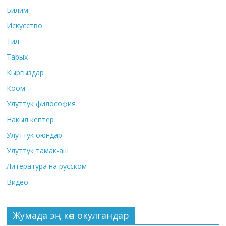
Билим
Искусство
Тил
Тарых
Кыргыздар
Коом
Улуттук философия
Накыл кептер
Улуттук оюндар
Улуттук тамак-аш
Литература на русском
Видео
Жумада эң көп окулгандар