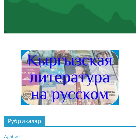
Рубрикалар
Адабият