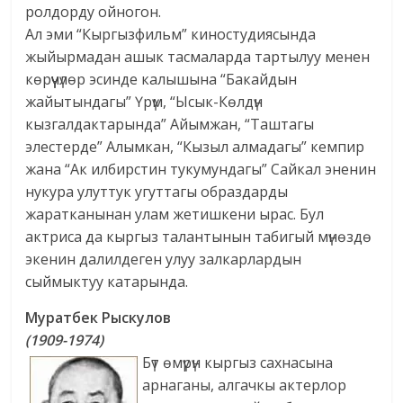
ролдорду ойногон.
Ал эми “Кыргызфильм” киностудиясында
жыйырмадан ашык тасмаларда тартылуу менен
көрүүчүлөр эсинде калышына “Бакайдын
жайытындагы” Үрүм, “Ысык-Көлдүн
кызгалдактарында” Айымжан, “Таштагы
элестерде” Алымкан, “Кызыл алмадагы” кемпир
жана “Ак илбирстин тукумундагы” Сайкал эненин
нукура улуттук угуттагы образдарды
жаратканынан улам жетишкени ырас. Бул
актриса да кыргыз талантынын табигый мүнөздө
экенин далилдеген улуу залкарлардын
сыймыктуу катарында.
Муратбек Рыскулов
(1909-1974)
Бүт
өмүрүн кыргыз сахнасына
арнаганы, алгачкы актерлор