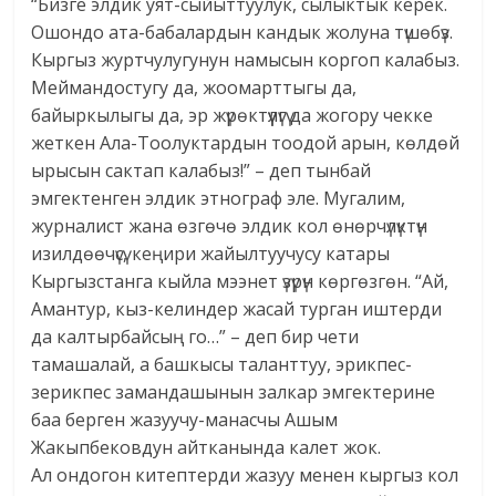
“Бизге элдик уят-сыйыттуулук, сылыктык керек.
Ошондо ата-бабалардын кандык жолуна түшөбүз.
Кыргыз журтчулугунун намысын коргоп калабыз.
Меймандостугу да, жоомарттыгы да,
байыркылыгы да, эр жүрөктүүлүгү да жогору чекке
жеткен Ала-Тоолуктардын тоодой арын, көлдөй
ырысын сактап калабыз!” – деп тынбай
эмгектенген элдик этнограф эле. Мугалим,
журналист жана өзгөчө элдик кол өнөрчүлүктүн
изилдөөчүсү, кеңири жайылтуучусу катары
Кыргызстанга кыйла мээнет үзүрүн көргөзгөн. “Ай,
Амантур, кыз-келиндер жасай турган иштерди
да калтырбайсың го…” – деп бир чети
тамашалай, а башкысы таланттуу, эрикпес-
зерикпес замандашынын залкар эмгектерине
баа берген жазуучу-манасчы Ашым
Жакыпбековдун айтканында калет жок.
Ал ондогон китептерди жазуу менен кыргыз кол