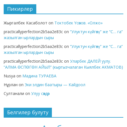
Пикирлер
Жыргалбек Касаболот
on
Токтобек Үсөнов. «Олжо»
practicallyperfection2b5aa2e83c
on
“Улуктун күйгөнү” же “С… га”
жазылган ырлардын сыры
practicallyperfection2b5aa2e83c
on
“Улуктун күйгөнү” же “С… га”
жазылган ырлардын сыры
practicallyperfection2b5aa2e83c
on
Уларбек ДАЛЕЙ уулу.
“АЛМА ӨСПӨГӨН АЙЫЛ” (кыргызчалаган Кыялбек АКМАТОВ)
Nusya
on
Мадина ТУРАЕВА
Нұрлан
on
Эки элдин баатыры — Кайдоол
Султанали
on
Улуу сөздөр
Белгилер булуту