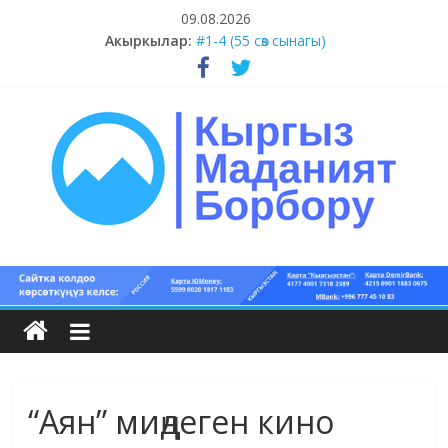
Skip
09.08.2026
#5-8 (55 сөз сынагы)
to
Акыркылар:
#1-4 (55 сөз сынагы)
content
#13-14 (55 сөз сынагы)
#11-12 (55 сөз сынагы)
#9-10 (55 сөз сынагы)
Кыргыз
маданият
борбору
“Аян” миңдеген кино
Кыргыз
маданияты