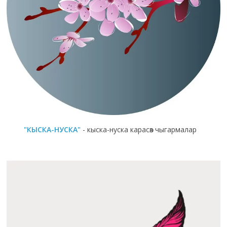
"КЫСКА-НУСКА"
- кыска-нуска карасөз чыгармалар