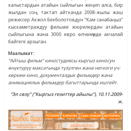
калыстардын атайын сыйлыгын жеңип алса, бир
жылдан соң, тактап айтканда 2008-жылы жаш
режиссер Акжол Бекболотовдун “Кам санабаңыз”
кыскаметраждуу фильми жюрилердин атайын
сыйлыгына жана 3000 евро өлчөмүндө акчалай
байгеге арзыган.
Маалымат:
“Айтыш фильм” киностудиясы кыргыз киносун
өнүктүрүү максатында түзүлгөн жана негизги үч:
көркөм кино, документалдык фильмдер жана
анимациялык фильмдер багыттарында иштейт.
“Эл сөзү” (“Кыргыз гезиттер айылы”), 10.11.2009-
ж.