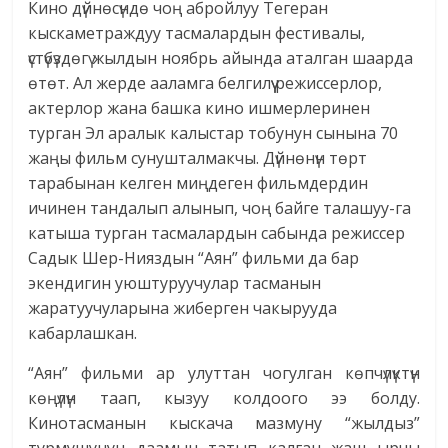
Кино дүйнөсүндө чоң абройлуу Тегеран
кыскаметраждуу тасмалардын фестивалы,
үстүбүздөгү жылдын ноябрь айында аталган шаарда
өтөт. Ал жерде ааламга белгилүү режиссерлор,
актерлор жана башка кино ишмерлеринен
турган Эл аралык калыстар тобунун сынына 70
жаңы фильм сунушталмакчы. Дүйнөнүн төрт
тарабынан келген миңдеген фильмдердин
ичинен тандалып алынып, чоң байге талашуу-га
катыша турган тасмалардын сабында режиссер
Садык Шер-Нияздын “Аян” фильми да бар
экендигин уюштуруучулар тасманын
жаратуучуларына жиберген чакырууда
кабарлашкан.
“Аян” фильми ар улуттан чогулган көпчүлүктүн
көңүлүн таап, кызуу колдоого ээ болду.
Кинотасманын кыскача мазмуну “жылдыз”