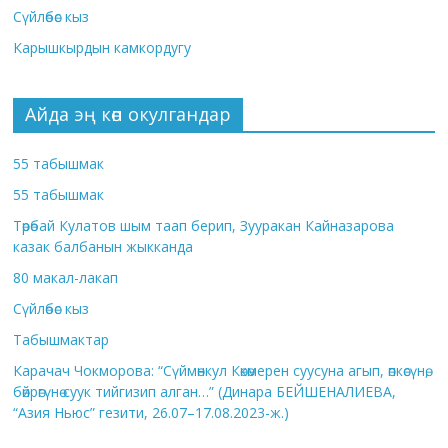
Сүйлөбөс кыз
Карышкырдын камкордугу
Айда эң көп окулгандар
55 табышмак
55 табышмак
Төрөбай Кулатов шым таап берип, Зууракан Кайназарова
казак балбанын жыкканда
80 макал-лакап
Сүйлөбөс кыз
Табышмактар
Карачач Чокморова: “Сүймөнкул Көкөмерен суусуна агып, өпкөсүнө,
бөйрөгүнө суук тийгизип алган…” (Динара БЕЙШЕНАЛИЕВА,
“Азия Ньюс” гезити, 26.07–17.08.2023-ж.)