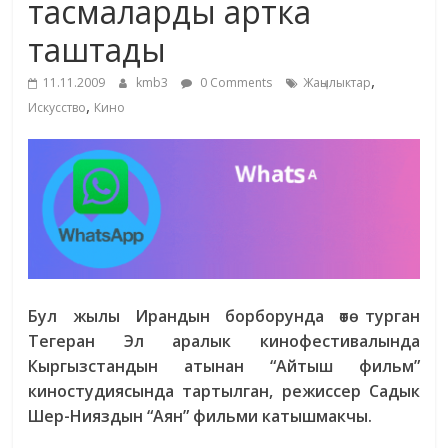
тасмаларды артка
жана
таштады
адабияты
,
11.11.2009
kmb3
0 Comments
Жаңылыктар
,
Искусство
Кино
Бул жылы Ирандын борборунда өтө турган
Тегеран Эл аралык кинофестивалында
Кыргызстандын атынан “Айтыш фильм”
киностудиясында тартылган, режиссер Садык
Шер-Нияздын “Аян” фильми катышмакчы.