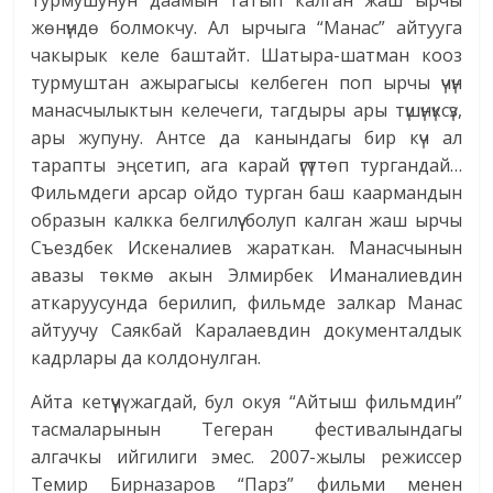
турмушунун даамын татып калган жаш ырчы
жөнүндө болмокчу. Ал ырчыга “Манас” айтууга
чакырык келе баштайт. Шатыра-шатман кооз
турмуштан ажырагысы келбеген поп ырчы үчүн
манасчылыктын келечеги, тагдыры ары түшүнүксүз,
ары жупуну. Антсе да канындагы бир күч ал
тарапты эңсетип, ага карай үгүттөп тургандай…
Фильмдеги арсар ойдо турган баш каармандын
образын калкка белгилүү болуп калган жаш ырчы
Съездбек Искеналиев жараткан. Манасчынын
авазы төкмө акын Элмирбек Иманалиевдин
аткаруусунда берилип, фильмде залкар Манас
айтуучу Саякбай Каралаевдин документалдык
кадрлары да колдонулган.
Айта кетүүчү жагдай, бул окуя “Айтыш фильмдин”
тасмаларынын Тегеран фестивалындагы
алгачкы ийгилиги эмес. 2007-жылы режиссер
Темир Бирназаров “Парз” фильми менен