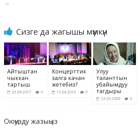
ki
→
руханий баалуулуктан…
Сизге да жагышы мүмкүн
Айтыштан
Концерттик
Улуу
чыккан
залга качан
таланттын
тартыш
жетебиз?
убайымдуу
тагдыры
03.09.2017
0
13.04.2015
0
23.03.2009
0
Оюңузду жазыңыз