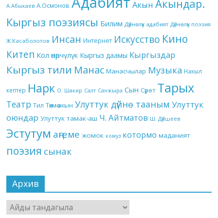
Адабият
Акындар.
Акын
А.Осмонов
А.Абыкаев
Кыргыз поэзиясы
Билим
Дүйнөлүк адабият
Дүйнөлүк поэзия
Кино
Инсан
Искусство
Интернет
Ж.Касаболотов
Китеп
Кыргыздар
Кол өнөрчүлүк
Кыргыз даамы
Кыргыз тили
Манас
Музыка
Манасчылар
Накыл
Тарых
Нарк
Сын
кептер
Сүрөт
О. Шакир
Салт
Санжыра
Театр
Улуттук дүйнө тааным
Улуттук
Төкмө акын
Тил
оюндар
Ч. Айтматов
Улуттук тамак-аш
Ш. Дүйшеев
Эстутум
аңгеме
котормо
жомок
маданият
комуз
поэзия
сынак
Архив
Архив