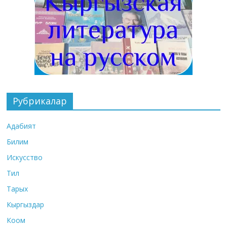
Рубрикалар
Адабият
Билим
Искусство
Тил
Тарых
Кыргыздар
Коом