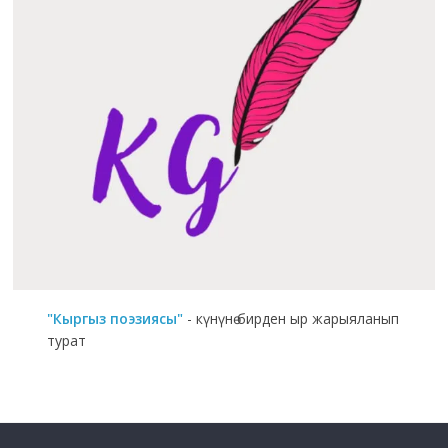
"Кыргыз поэзиясы"
- күнүнө бирден ыр жарыяланып
турат