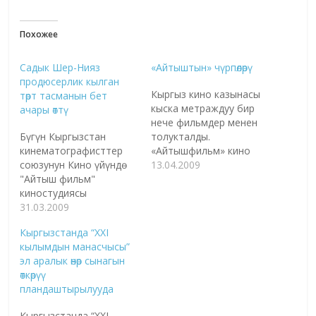
Похожее
Садык Шер-Нияз
«Айтыштын» чүрпөлөрү
продюсерлик кылган
Кыргыз кино казынасы
төрт тасманын бет
кыска метраждуу бир
ачары өттү
нече фильмдер менен
Бүгүн Кыргызстан
толукталды.
кинематографисттер
«Айтышфильм» кино
союзунун Кино үйүндө
студиясы 2009-жылы
13.04.2009
"Айтыш фильм"
тартылган жаңы
киностудиясы
тасмаларын
Кыргызстандын
31.03.2009
көрөрмандарга,
белгилүү жазуучу, кино
киносынчыларга
Кыргызстанда “XXI
режиссерлору жана
тартуулады. Кино Үйүндө
кылымдын манасчысы”
журналисттердин
Садык Шер-Нияздын
эл аралык өнөр сынагын
катышуусунда төрт
«Аян», «Форс-мажор»
өткөрүү
жаңы кыска метраждуу
тасмалары менен катар
пландаштырылууда
тасмалардын бет
россиялык жаш
ачарын өткөрдү. Алар -
режиссёрлор
Кыргызстанда “XXI