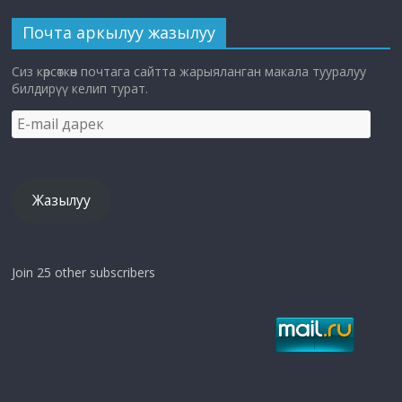
Почта аркылуу жазылуу
Сиз көрсөткөн почтага сайтта жарыяланган макала тууралуу
билдирүү келип турат.
E-
mail
дарек
Жазылуу
Join 25 other subscribers