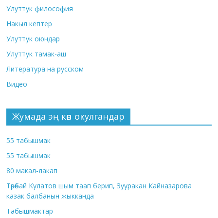
Улуттук философия
Накыл кептер
Улуттук оюндар
Улуттук тамак-аш
Литература на русском
Видео
Жумада эң көп окулгандар
55 табышмак
55 табышмак
80 макал-лакап
Төрөбай Кулатов шым таап берип, Зууракан Кайназарова
казак балбанын жыкканда
Табышмактар