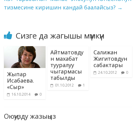
ki
тизмесине киришин кандай баалайсыз?
→
Сизге да жагышы мүмкүн
Айтматовду
Салижан
н махабат
Жигитовдун
тууралуу
сабактары
чыгармасы
24.10.2012
0
Жыпар
табылды
Исабаева.
01.10.2012
1
«Сыр»
16.10.2014
0
Оюңузду жазыңыз