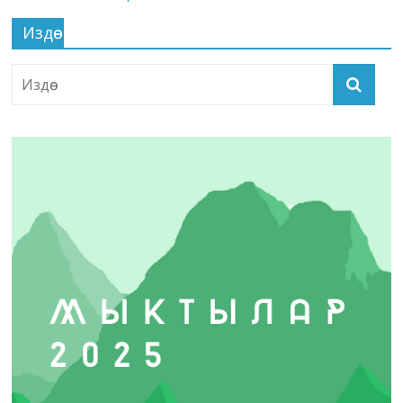
Издөө