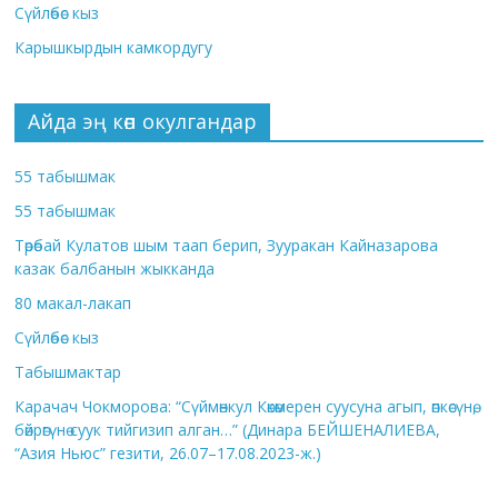
Сүйлөбөс кыз
Карышкырдын камкордугу
Айда эң көп окулгандар
55 табышмак
55 табышмак
Төрөбай Кулатов шым таап берип, Зууракан Кайназарова
казак балбанын жыкканда
80 макал-лакап
Сүйлөбөс кыз
Табышмактар
Карачач Чокморова: “Сүймөнкул Көкөмерен суусуна агып, өпкөсүнө,
бөйрөгүнө суук тийгизип алган…” (Динара БЕЙШЕНАЛИЕВА,
“Азия Ньюс” гезити, 26.07–17.08.2023-ж.)