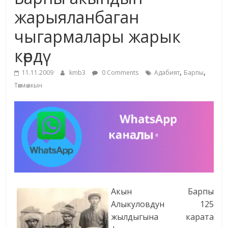
маданияты
жарыяланбаган
жана
чыгармалары жарык
адабияты
көрдү
,
,
11.11.2009
kmb3
0 Comments
Адабият
Барпы
Төкмө акын
Акын Барпы
Алыкуловдун 125
жылдыгына карата