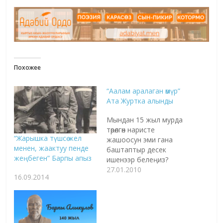
Похожее
“Аалам аралаган өмүр”
Ата Журтка алынды
Мындан 15 жыл мурда
төрөлгөн наристе
“Жарышка түшсө жел
жашоосун эми гана
менен, жаактуу пенде
баштаптыр десек
жеңбеген” Барпы апыз
ишенээр белеңиз?
Албетте, жок. Бирок,
27.01.2010
16.09.2014
кыргыз
киностудиясынын
тарыхында мына
ушундай деп айтууга
боло турган зор окуя