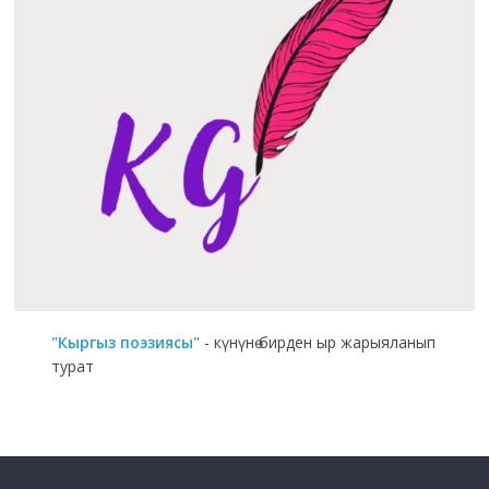
"Кыргыз поэзиясы"
- күнүнө бирден ыр жарыяланып
турат