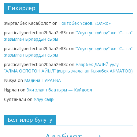
Пикирлер
Жыргалбек Касаболот
on
Токтобек Үсөнов. «Олжо»
practicallyperfection2b5aa2e83c
on
“Улуктун күйгөнү” же “С… га”
жазылган ырлардын сыры
practicallyperfection2b5aa2e83c
on
“Улуктун күйгөнү” же “С… га”
жазылган ырлардын сыры
practicallyperfection2b5aa2e83c
on
Уларбек ДАЛЕЙ уулу.
“АЛМА ӨСПӨГӨН АЙЫЛ” (кыргызчалаган Кыялбек АКМАТОВ)
Nusya
on
Мадина ТУРАЕВА
Нұрлан
on
Эки элдин баатыры — Кайдоол
Султанали
on
Улуу сөздөр
Белгилер булуту