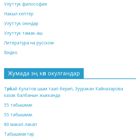
Улуттук философия
Накыл кептер
Улуттук оюндар
Улуттук тамак-аш
Литература на русском
Видео
Жумада эң көп окулгандар
Төрөбай Кулатов шым таап берип, Зууракан Кайназарова
казак балбанын жыкканда
55 табышмак
55 табышмак
80 макал-лакап
Табышмактар