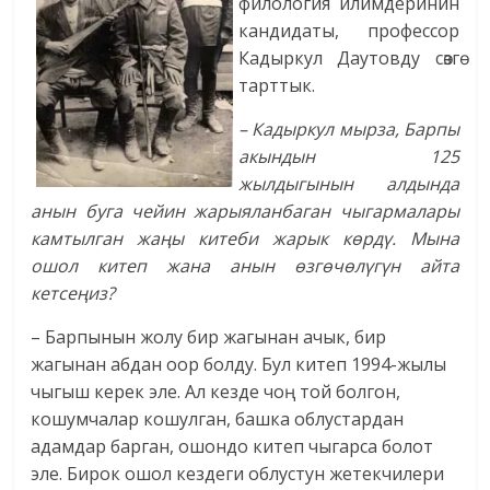
филология илимдеринин
кандидаты, профессор
Кадыркул Даутовду сөзгө
тарттык.
– Кадыркул мырза, Барпы
акындын 125
жылдыгынын алдында
анын буга чейин жарыяланбаган чыгармалары
камтылган жаңы китеби жарык көрдү. Мына
ошол китеп жана анын өзгөчөлүгүн айта
кетсеңиз?
– Барпынын жолу бир жагынан ачык, бир
жагынан абдан оор болду. Бул китеп 1994-жылы
чыгыш керек эле. Ал кезде чоң той болгон,
кошумчалар кошулган, башка облустардан
адамдар барган, ошондо китеп чыгарса болот
эле. Бирок ошол кездеги облустун жетекчилери