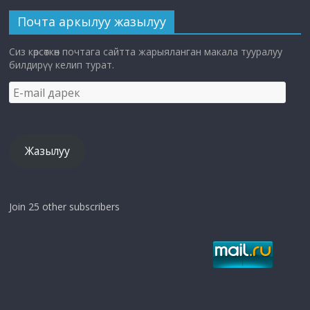
Почта аркылуу жазылуу
Сиз көрсөткөн почтага сайтта жарыяланган макала тууралуу
билдирүү келип турат.
E-
mail
дарек
Жазылуу
Join 25 other subscribers