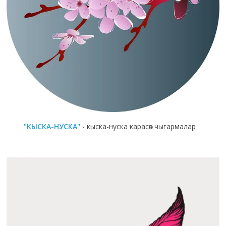
"КЫСКА-НУСКА"
- кыска-нуска карасөз чыгармалар