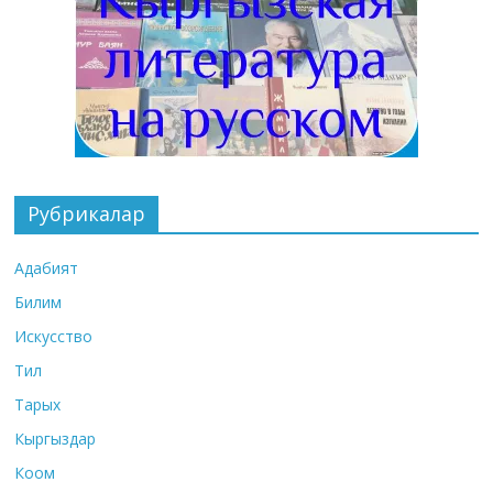
Рубрикалар
Адабият
Билим
Искусство
Тил
Тарых
Кыргыздар
Коом