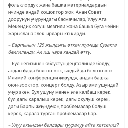
фольклордук жана башка материалдардын
ичинде андай кошоктор жок. Анан Совет
доорунун учурундагы басмачылар, Улуу Ата
Мекендик согуш мезгили жана башка буга чейин
жарыялана элек ырлары көп кирди.
– Барпынын 125 жылдыгы өткөн жумада Сузакта
белгиленди. Ал иш чара кандай өттү.
– Бул негизинен облустун деңгээлинде болду,
андан өйдө да болгон жок, ылдый да болгон жок.
Илимий конференция өткөрүлдү, андан башка
оюн-зооктор, концерт болду. Азыр эми ушундай
учур экен. Бул ушуну менен эле калбаш керек,
бул дагы каралыш керек, дагы окулуш керек,
дагы Барпы жөнүндө чоң проблемалар болуш
керек, карала турган проблемалар бар.
– Улуу акындын балдары тууралуу айта кетсеңиз?