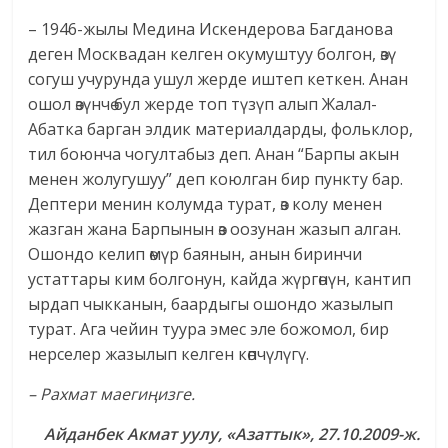
– 1946-жылы Медина Искендерова Багданова
деген Москвадан келген окумуштуу болгон, өзү
согуш учурунда ушул жерде иштеп кеткен. Анан
ошол өзүнчө бул жерде топ түзүп алып Жалал-
Абатка барган элдик материалдарды, фольклор,
тил боюнча чогултабыз деп. Анан “Барпы акын
менен жолугушуу” деп коюлган бир пункту бар.
Дептери менин колумда турат, өз колу менен
жазган жана Барпынын өз оозунан жазып алган.
Ошондо келип өмүр баянын, анын биринчи
устаттары ким болгонун, кайда жүргөнүн, кантип
ырдап чыкканын, баардыгы ошондо жазылып
турат. Ага чейин туура эмес эле божомол, бир
нерселер жазылып келген көпчүлүгү.
– Рахмат маегиңизге.
Айданбек Акмат уулу, «Азаттык», 27.10.2009-ж.