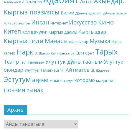
Адабият
Акындар.
Акын
А.Осмонов
А.Абыкаев
Кыргыз поэзиясы
Билим
Дүйнөлүк адабият
Дүйнөлүк поэзия
Кино
Инсан
Искусство
Интернет
Ж.Касаболотов
Китеп
Кыргыздар
Кол өнөрчүлүк
Кыргыз даамы
Кыргыз тили
Манас
Музыка
Манасчылар
Накыл
Тарых
Нарк
Сын
кептер
Сүрөт
О. Шакир
Салт
Санжыра
Театр
Улуттук дүйнө тааным
Улуттук
Төкмө акын
Тил
оюндар
Ч. Айтматов
Улуттук тамак-аш
Ш. Дүйшеев
Эстутум
аңгеме
котормо
жомок
маданият
комуз
поэзия
сынак
Архив
Архив