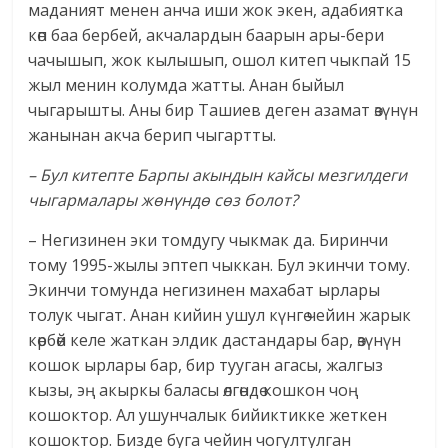
маданият менен анча иши жок экен, адабиятка
көп баа бербей, акчалардын баарын ары-бери
чачышып, жок кылышып, ошол китеп чыкпай 15
жыл менин колумда жатты. Анан быйыл
чыгарышты. Аны бир Ташиев деген азамат өзүнүн
жанынан акча берип чыгартты.
– Бул китепте Барпы акындын кайсы мезгилдеги
чыгармалары жөнүндө сөз болот?
– Негизинен эки томдугу чыкмак да. Биринчи
тому 1995-жылы эптеп чыккан. Бул экинчи тому.
Экинчи томунда негизинен махабат ырлары
толук чыгат. Анан кийин ушул күнгө чейин жарык
көрбөй келе жаткан элдик дастандары бар, өзүнүн
кошок ырлары бар, бир тууган агасы, жалгыз
кызы, эң акыркы баласы өлгөндө кошкон чоң
кошоктор. Ал ушунчалык бийиктикке жеткен
кошоктор. Бизде буга чейин чогултулган