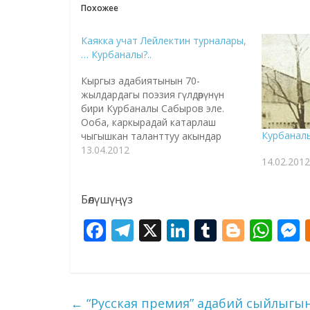
Похожее
Каякка учат Лейлектин турналары,
… Курбаналы?..
Кыргыз адабиятынын 70-
жылдардагы поэзия гүлдөрүнүн
бири Курбаналы Сабыров эле.
Ооба, каркырадай катарлаш
Курбанал
чыгышкан таланттуу акындар
Жолон Мамытов, Турар
13.04.2012
14.02.2012
Кожомбердиев, Табылды
Муканов, Орозбай Көчкөнов,
Сатыбалды Кадыров, Курбанбай
Бөлүшүңүз
Калдыбаев ыр менен жашап, бири-
биринин көркү эле. Кайран
F
T
X
Li
T
Bl
W
таланттар өкүнүчтүүсү ошо
ac
el
n
u
o
h
катарын бузбастан мезгилинен
эрте кайтпас күнгө калкылдап кете
e
e
k
m
g
at
s
беришти. Бу сапар кеп учугу…
b
gr
e
bl
g
s
←
“Русская премия” адабий сыйлыгын