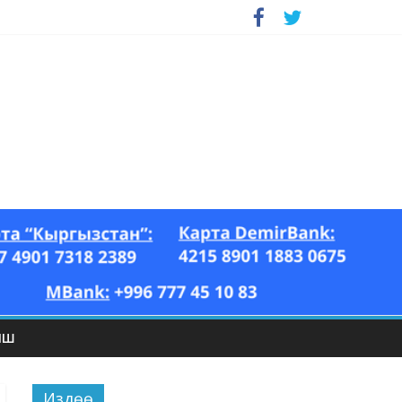
ЫШ
Издөө