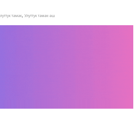
,
луттук тамак
Улуттук тамак-аш