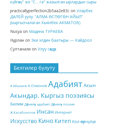
күйгөнү” же “С… га” жазылган ырлардын сыры
practicallyperfection2b5aa2e83c
on
Уларбек
ДАЛЕЙ уулу. “АЛМА ӨСПӨГӨН АЙЫЛ”
(кыргызчалаган Кыялбек АКМАТОВ)
Nusya
on
Мадина ТУРАЕВА
Нұрлан
on
Эки элдин баатыры — Кайдоол
Султанали
on
Улуу сөздөр
Белгилер булуту
Адабият
Акын
А.Осмонов
А.Абыкаев
Акындар. Кыргыз поэзиясы
Билим
Дүйнөлүк адабият
Дүйнөлүк поэзия
Инсан
Интернет
Ж.Касаболотов
Кино
Китеп
Искусство
Кол өнөрчүлүк