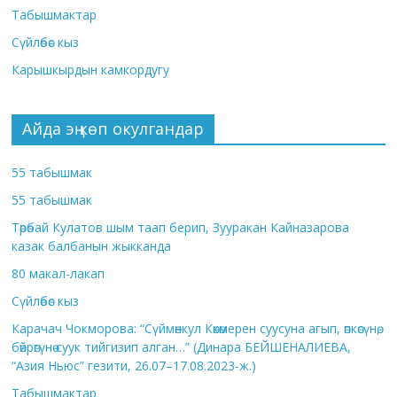
Табышмактар
Сүйлөбөс кыз
Карышкырдын камкордугу
Айда эң көп окулгандар
55 табышмак
55 табышмак
Төрөбай Кулатов шым таап берип, Зууракан Кайназарова
казак балбанын жыкканда
80 макал-лакап
Сүйлөбөс кыз
Карачач Чокморова: “Сүймөнкул Көкөмерен суусуна агып, өпкөсүнө,
бөйрөгүнө суук тийгизип алган…” (Динара БЕЙШЕНАЛИЕВА,
“Азия Ньюс” гезити, 26.07–17.08.2023-ж.)
Табышмактар