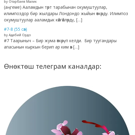
by Отарбаев Малик
(аңгеме) Ааламдын төрт тарабынан окумуштуулар,
илимпоздор бир жылдары Лондондо жыйын өткөрдү. Илимпоз
окумуштуулар ааламдык көйгөйлөрдү, […]
#7-8 (55 сөз)
by Адабий Ордо
#7 Таарыныч – Бир жума өткөрүп келди. Бир туугандары
апасынын кыркын берип ар ким өз […]
Өнөктөш телеграм каналдар: