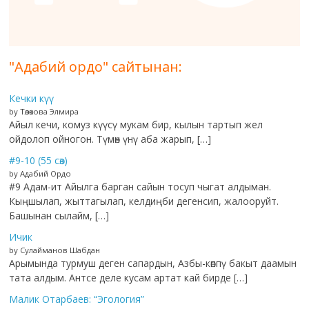
"Адабий ордо" сайтынан:
Кечки күү
by Төлөкова Элмира
Айыл кечи, комуз күүсү мукам бир, кылын тартып жел
ойдолоп ойногон. Түмөн үнү аба жарып, […]
#9-10 (55 сөз)
by Адабий Ордо
#9 Адам-ит Айылга барган сайын тосуп чыгат алдыман.
Кыңшылап, жыттагылап, келдиңби дегенсип, жалооруйт.
Башынан сылайм, […]
Ичик
by Сулайманов Шабдан
Арымында турмуш деген сапардын, Азбы-көппү бакыт даамын
тата алдым. Антсе деле кусам артат кай бирде […]
Малик Отарбаев: “Эгология”