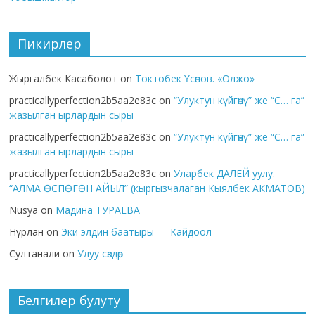
Пикирлер
Жыргалбек Касаболот
on
Токтобек Үсөнов. «Олжо»
practicallyperfection2b5aa2e83c
on
“Улуктун күйгөнү” же “С… га”
жазылган ырлардын сыры
practicallyperfection2b5aa2e83c
on
“Улуктун күйгөнү” же “С… га”
жазылган ырлардын сыры
practicallyperfection2b5aa2e83c
on
Уларбек ДАЛЕЙ уулу.
“АЛМА ӨСПӨГӨН АЙЫЛ” (кыргызчалаган Кыялбек АКМАТОВ)
Nusya
on
Мадина ТУРАЕВА
Нұрлан
on
Эки элдин баатыры — Кайдоол
Султанали
on
Улуу сөздөр
Белгилер булуту