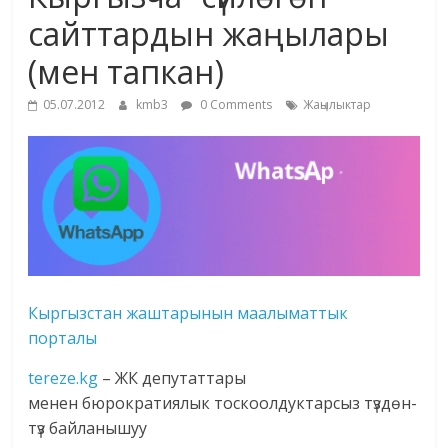
маданияты
сайттардын жаңылары
жана
(мен тапкан)
адабияты
05.07.2012
kmb3
0 Comments
Жаңылыктар
Кыргызстан жаштарынын маалыматтык
порталы
tereze.kg
– ЖК депутаттары
менен бюрократиялык тоскоолдуктарсыз түздөн-
түз байланышуу