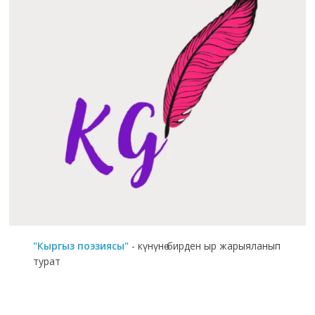
"Кыргыз поэзиясы"
- күнүнө бирден ыр жарыяланып
турат