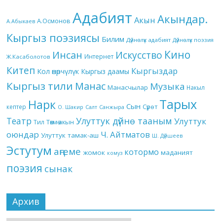
Адабият
Акындар.
Акын
А.Осмонов
А.Абыкаев
Кыргыз поэзиясы
Билим
Дүйнөлүк адабият
Дүйнөлүк поэзия
Кино
Инсан
Искусство
Интернет
Ж.Касаболотов
Китеп
Кыргыздар
Кол өнөрчүлүк
Кыргыз даамы
Кыргыз тили
Манас
Музыка
Манасчылар
Накыл
Тарых
Нарк
Сын
кептер
Сүрөт
О. Шакир
Салт
Санжыра
Театр
Улуттук дүйнө тааным
Улуттук
Төкмө акын
Тил
оюндар
Ч. Айтматов
Улуттук тамак-аш
Ш. Дүйшеев
Эстутум
аңгеме
котормо
жомок
маданият
комуз
поэзия
сынак
Архив