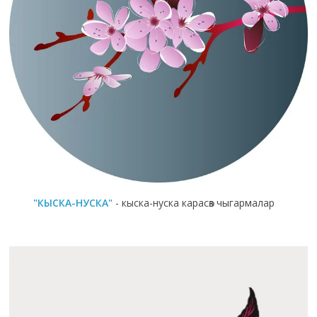
"КЫСКА-НУСКА"
- кыска-нуска карасөз чыгармалар