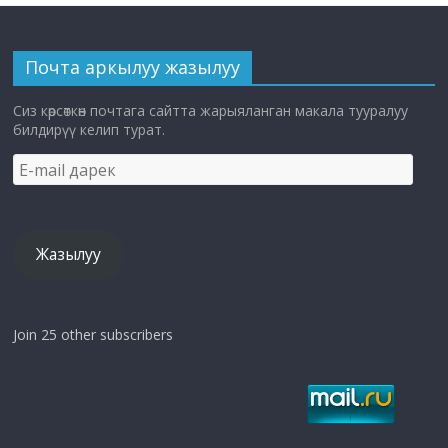
Почта аркылуу жазылуу
Сиз көрсөткөн почтага сайтта жарыяланган макала тууралуу
билдирүү келип турат.
E-
mail
дарек
Жазылуу
Join 25 other subscribers