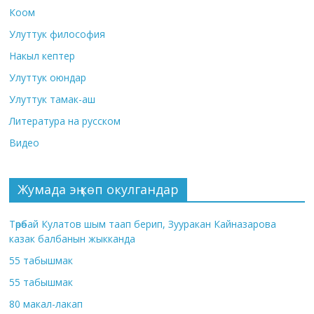
Коом
Улуттук философия
Накыл кептер
Улуттук оюндар
Улуттук тамак-аш
Литература на русском
Видео
Жумада эң көп окулгандар
Төрөбай Кулатов шым таап берип, Зууракан Кайназарова
казак балбанын жыкканда
55 табышмак
55 табышмак
80 макал-лакап