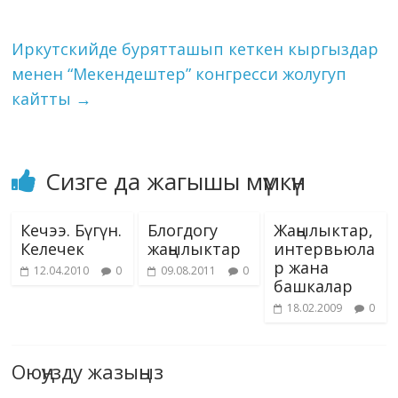
n
ni
k
ki
Иркутскийде бурятташып кеткен кыргыздар
менен “Мекендештер” конгресси жолугуп
кайтты
→
Сизге да жагышы мүмкүн
Кечээ. Бүгүн.
Блогдогу
Жаңылыктар,
Келечек
жаңылыктар
интервьюла
р жана
12.04.2010
0
09.08.2011
0
башкалар
18.02.2009
0
Оюңузду жазыңыз