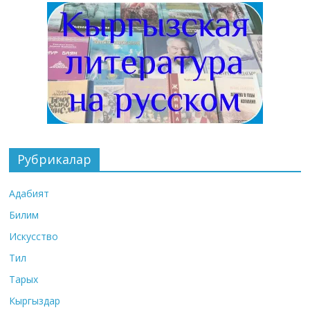
Рубрикалар
Адабият
Билим
Искусство
Тил
Тарых
Кыргыздар