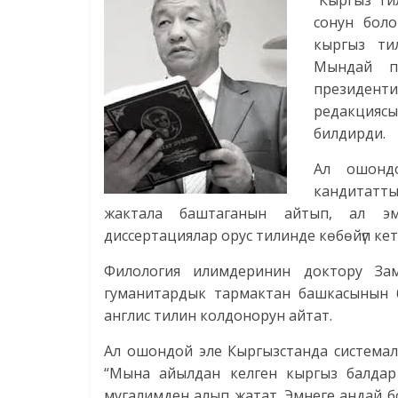
“Кыргыз ти
сонун боло
кыргыз ти
Мындай п
президе
редакциясы
билдирди.
Ал ошонд
кандитатт
жактала баштаганын айтып, ал э
диссертациялар орус тилинде көбөйүп к
Филология илимдеринин доктору За
гуманитардык тармактан башкасынын б
англис тилин колдонорун айтат.
Ал ошондой эле Кыргызстанда системалы
“Мына айылдан келген кыргыз балдар
мугалимден алып жатат. Эмнеге андай б