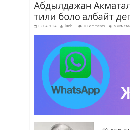
Абдылдажан Акматал
тили боло албайт де
02.04.2014
kmb3
0 Comments
А.Акмата