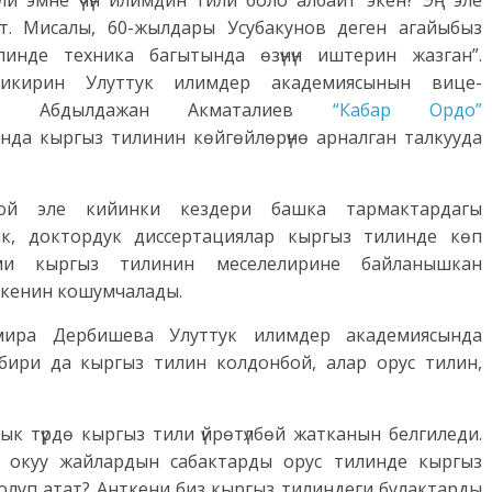
ли эмне үчүн илимдин тили боло албайт экен? Эң эле
т. Мисалы, 60-жылдары Усубакунов деген агайыбыз
линде техника багытында өзүнүн иштерин жазган”.
икирин Улуттук илимдер академиясынын вице-
нти Абдылдажан Акматалиев
“Кабар Ордо”
нда кыргыз тилинин көйгөйлөрүнө арналган талкууда
ой эле кийинки кездери башка тармактардагы
ык, доктордук диссертациялар кыргыз тилинде көп
ми кыргыз тилинин меселелирине байланышкан
еткенин кошумчалады.
мира Дербишева Улуттук илимдер академиясында
ири да кыргыз тилин колдонбой, алар орус тилин,
к түрдө кыргыз тили үйрөтүлбөй жатканын белгиледи.
 окуу жайлардын сабактарды орус тилинде кыргыз
олуп атат? Анткени биз кыргыз тилиндеги булактарды