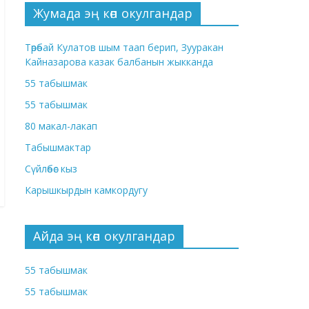
Жумада эң көп окулгандар
Төрөбай Кулатов шым таап берип, Зууракан
Кайназарова казак балбанын жыкканда
55 табышмак
55 табышмак
80 макал-лакап
Табышмактар
Сүйлөбөс кыз
Карышкырдын камкордугу
Айда эң көп окулгандар
55 табышмак
55 табышмак