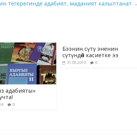
ni
ин тегерегинде адабият, маданият калыптанат
ki
Бээнин сүтү эненин
сүтүндөй касиетке ээ
31.05.2010
0
з адабияты»
учта!
16
0