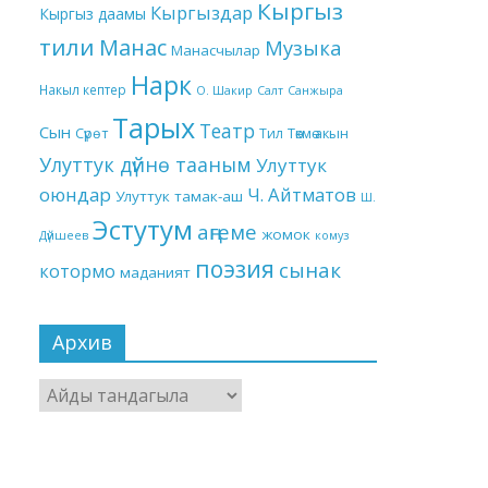
Кыргыз
Кыргыздар
Кыргыз даамы
тили
Манас
Музыка
Манасчылар
Нарк
Накыл кептер
О. Шакир
Салт
Санжыра
Тарых
Театр
Сын
Төкмө акын
Сүрөт
Тил
Улуттук дүйнө тааным
Улуттук
оюндар
Ч. Айтматов
Улуттук тамак-аш
Ш.
Эстутум
аңгеме
жомок
Дүйшеев
комуз
поэзия
сынак
котормо
маданият
Архив
Архив