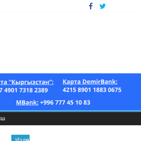
ЫШ
Издөө