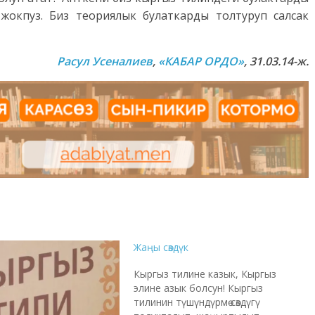
 жокпуз. Биз теориялык булаткарды толтуруп салсак
Расул Усеналиев
,
«КАБАР ОРДО»
, 31.03.14
-ж.
Жаңы сөздүк
Кыргыз тилине казык, Кыргыз
элине азык болсун! Кыргыз
тилинин түшүндүрмө сөздүгү