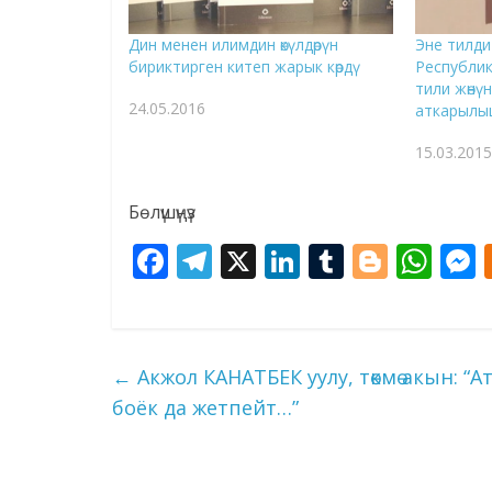
Дин менен илимдин өкүлдөрүн
Эне тилди
бириктирген китеп жарык көрдү
Республи
тили жөнү
24.05.2016
аткарылышы
15.03.2015
Бөлүшүңүз
F
T
X
Li
T
Bl
W
ac
el
n
u
o
h
e
e
k
m
g
at
s
b
gr
e
bl
g
s
←
Акжол КАНАТБЕК уулу, төкмө акын: 
o
a
dI
r
er
A
боёк да жетпейт…”
o
m
n
p
k
p