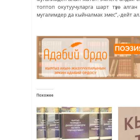
топтоп окутуучуларга шарт түзө алган
мугалимдер да кыйналмак эмес”,-дейт ал.
Похожее