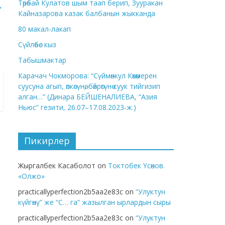
Төрөбай Кулатов шым таап берип, Зууракан
→
Кайназарова казак балбанын жыкканда
80 макал-лакап
Сүйлөбөс кыз
Табышмактар
Карачач Чокморова: “Сүймөнкул Көкөмерен
суусуна агып, өпкөсүнө, бөйрөгүнө суук тийгизип
алган…” (Динара БЕЙШЕНАЛИЕВА, “Азия
Ньюс” гезити, 26.07–17.08.2023-ж.)
Пикирлер
Жыргалбек Касаболот
on
Токтобек Үсөнов.
«Олжо»
practicallyperfection2b5aa2e83c
on
“Улуктун
күйгөнү” же “С… га” жазылган ырлардын сыры
practicallyperfection2b5aa2e83c
on
“Улуктун