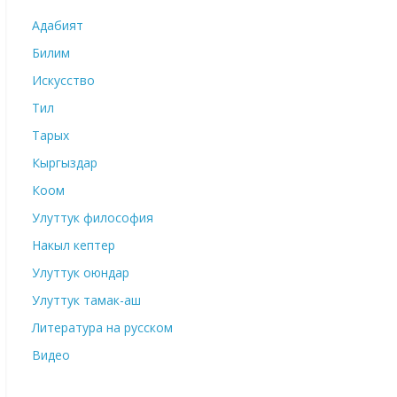
Адабият
Билим
Искусство
Тил
Тарых
Кыргыздар
Коом
Улуттук философия
Накыл кептер
Улуттук оюндар
Улуттук тамак-аш
Литература на русском
Видео