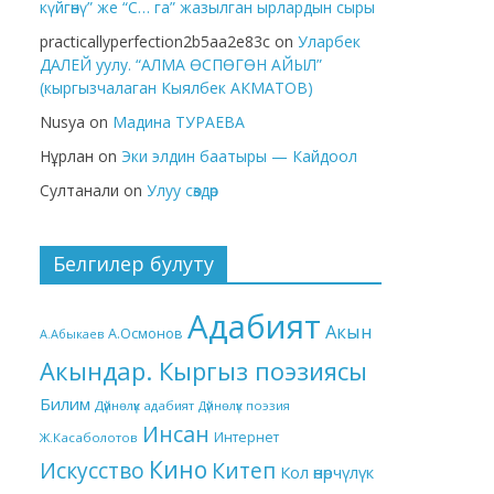
күйгөнү” же “С… га” жазылган ырлардын сыры
practicallyperfection2b5aa2e83c
on
Уларбек
ДАЛЕЙ уулу. “АЛМА ӨСПӨГӨН АЙЫЛ”
(кыргызчалаган Кыялбек АКМАТОВ)
Nusya
on
Мадина ТУРАЕВА
Нұрлан
on
Эки элдин баатыры — Кайдоол
Султанали
on
Улуу сөздөр
Белгилер булуту
Адабият
Акын
А.Осмонов
А.Абыкаев
Акындар. Кыргыз поэзиясы
Билим
Дүйнөлүк адабият
Дүйнөлүк поэзия
Инсан
Интернет
Ж.Касаболотов
Кино
Китеп
Искусство
Кол өнөрчүлүк