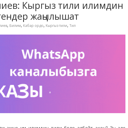
иев: Кыргыз тили илимдин
гендер жаңылышат
,
,
,
,
лиев
Билим
Кабар ордо
Кыргыз тили
Тил