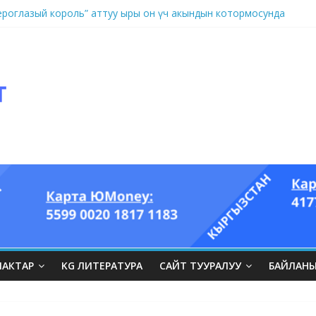
оглазый король” аттуу ыры он үч акындын котормосунда
ЛАКТАР
KG ЛИТЕРАТУРА
САЙТ ТУУРАЛУУ
БАЙЛАН