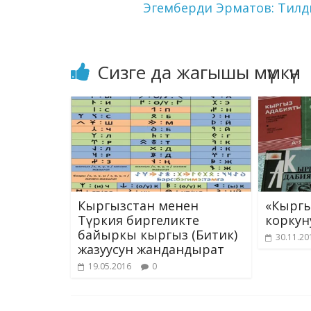
Эгемберди Эрматов: Тилд
Сизге да жагышы мүмкүн
Кыргызстан менен
«Кыргы
Түркия биргеликте
коркун
байыркы кыргыз (Битик)
30.11.20
жазуусун жандандырат
19.05.2016
0