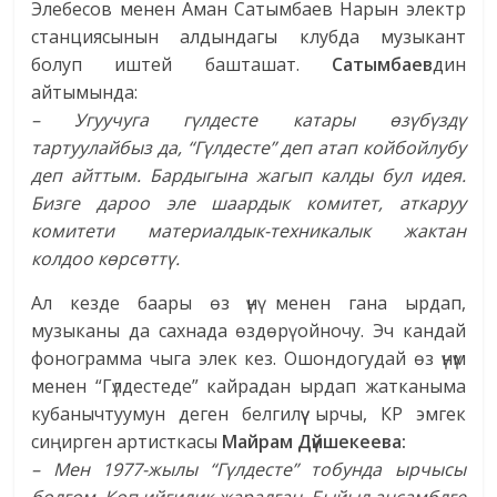
Элебесов менен Аман Сатымбаев Нарын электр
станциясынын алдындагы клубда музыкант
болуп иштей башташат.
Сатымбаев
дин
айтымында:
– Угуучуга гүлдесте катары өзүбүздү
тартуулайбыз да, “Гүлдесте” деп атап койбойлубу
деп айттым. Бардыгына жагып калды бул идея.
Бизге дароо эле шаардык комитет, аткаруу
комитети материалдык-техникалык жактан
колдоо көрсөттү.
Ал кезде баары өз үнү менен гана ырдап,
музыканы да сахнада өздөрү ойночу. Эч кандай
фонограмма чыга элек кез. Ошондогудай өз үнүм
менен “Гүлдестеде” кайрадан ырдап жатканыма
кубанычтуумун деген белгилүү ырчы, КР эмгек
сиңирген артисткасы
Майрам Дүйшекеева:
– Мен 1977-жылы “Гүлдесте” тобунда ырчысы
болгом. Көп ийгилик жаралган. Быйыл ансамблге