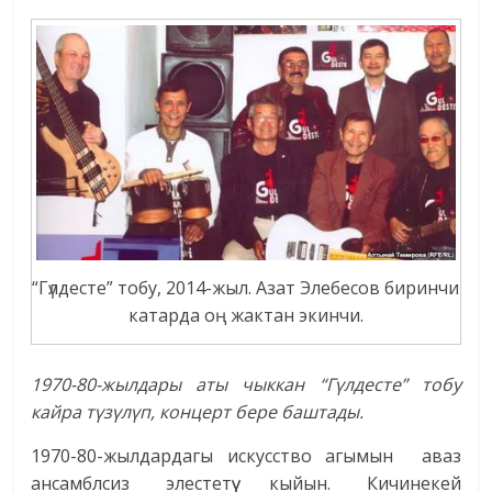
“Гүлдесте” тобу, 2014-жыл. Азат Элебесов биринчи
катарда оң жактан экинчи.
1970-80-жылдары аты чыккан “Гүлдесте” тобу
кайра түзүлүп, концерт бере баштады.
1970-80-жылдардагы искусство агымын аваз
ансамблсиз элестетүү кыйын. Кичинекей