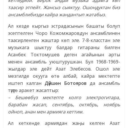
кетпедиби. Бирок андай музыка адамга көп
таасир этпейт. Жансыз сыяктуу. Ошондуктан биз
ансамблибизди кайра жандантып жатабыз.
Ал кезде кыргыз эстрадасынын башаты болуп
эсептелген Чоро Кожомжаровдун ансамблинен
таасирленген жаштар көп эле. 7-8-класстан эле
музыкага шыктуу балдар гитараны билген
Асанбек Токтомушев деген агайынын арты
менен ансамбль уюштурушкан. Бул 1968-1969-
жылдар эле дейт Азат Элебесов. Ошол эле
мезгилде окууга өтө албай, кайра мектепте
иштеп калган
Дүйшөн Ботояров
да ансамбль
түзүүгө аракет жасаптыр:
– Бешөөбүз мектепте колго электрогитара,
барабан жасап, сентябрь, октябрь, ноябрь
ойноп, анан мен армияга кеттим.
Ал кеткенде армиядан жаңы келген Азат