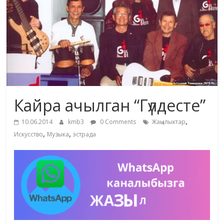
жана
адабияты
Кайра ачылган “Гүлдесте”
,
10.06.2014
kmb3
0 Comments
Жаңылыктар
,
,
Искусство
Музыка
эстрада