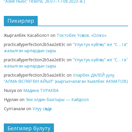
“Азия Ньюс” гезити, 26.07–17.08.2023-ж.)
Пикирлер
Жыргалбек Касаболот
on
Токтобек Үсөнов. «Олжо»
practicallyperfection2b5aa2e83c
on
“Улуктун күйгөнү” же “С… га”
жазылган ырлардын сыры
practicallyperfection2b5aa2e83c
on
“Улуктун күйгөнү” же “С… га”
жазылган ырлардын сыры
practicallyperfection2b5aa2e83c
on
Уларбек ДАЛЕЙ уулу.
“АЛМА ӨСПӨГӨН АЙЫЛ” (кыргызчалаган Кыялбек АКМАТОВ)
Nusya
on
Мадина ТУРАЕВА
Нұрлан
on
Эки элдин баатыры — Кайдоол
Султанали
on
Улуу сөздөр
Белгилер булуту