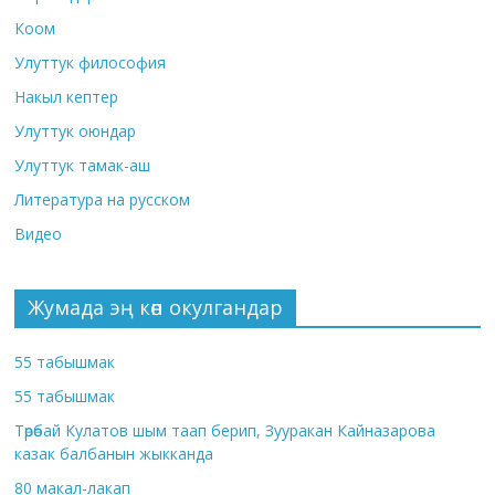
Коом
Улуттук философия
Накыл кептер
Улуттук оюндар
Улуттук тамак-аш
Литература на русском
Видео
Жумада эң көп окулгандар
55 табышмак
55 табышмак
Төрөбай Кулатов шым таап берип, Зууракан Кайназарова
казак балбанын жыкканда
80 макал-лакап