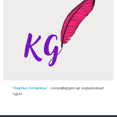
"Кыргыз поэзиясы"
- күнүнө бирден ыр жарыяланып
турат