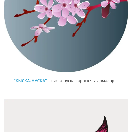
"КЫСКА-НУСКА"
- кыска-нуска карасөз чыгармалар