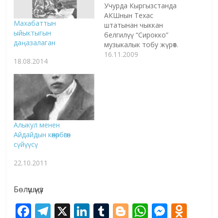
Учурда Кыргызстанда
АКШнын Техас
Махабаттын
штатынан чыккан
ыйыктыгын
белгилүү “Сирокко”
даңазалаган
музыкалык тобу жүрөт.
Аталган топ Бишкек,
16.11.2009
18.08.2014
Токмок шаарларынын
тургундары жана
Транзиттик жүк ташуу
борборунун аскер
кызматкерлерине өз
өнөрлөрүн тартуулайт. Ар
кайсы стилде, анын
Алыкул менен
ичинде рок-н-ролл, поп
Айдайдын көөнөрбөгөн
жана кантри
сүйүүсү
музыкаларын аткарган
“Сирокко” тобу
22.10.2011
АКШнын
Кыргызстандагы
Бөлүшүңүз
элчилиги менен
Транзиттик жүк ташуу
F
T
X
Li
T
Bl
W
M
O
борборунун