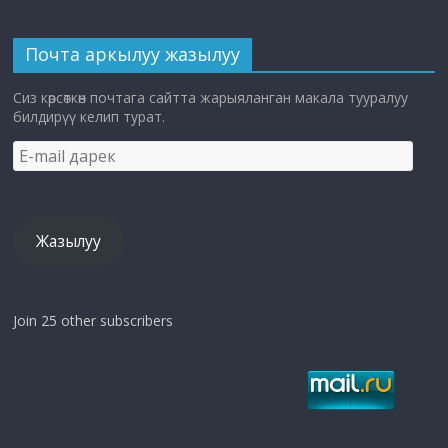
Почта аркылуу жазылуу
Сиз көрсөткөн почтага сайтта жарыяланган макала тууралуу
билдирүү келип турат.
E-
mail
дарек
Жазылуу
Join 25 other subscribers