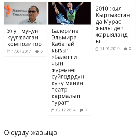
2010-жыл
Кыргызстан
да Мурас
жылы деп
Улут муңун
Балерина
жарыяланд
күүгө салган
Эльмира
ы
композитор
Кабатай
11.01.2010
0
кызы:
17.07.2017
0
«Балетти
чын
жүрөгүнөн
сүйгөндөрдүн
күчү менен
театр
кармалып
турат”
02.12.2014
0
Оюңузду жазыңыз