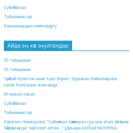
Сүйлөбөс кыз
Табышмактар
Карышкырдын камкордугу
Айда эң көп окулгандар
55 табышмак
55 табышмак
Төрөбай Кулатов шым таап берип, Зууракан Кайназарова
казак балбанын жыкканда
80 макал-лакап
Сүйлөбөс кыз
Табышмактар
Карачач Чокморова: “Сүймөнкул Көкөмерен суусуна агып, өпкөсүнө,
бөйрөгүнө суук тийгизип алган…” (Динара БЕЙШЕНАЛИЕВА,