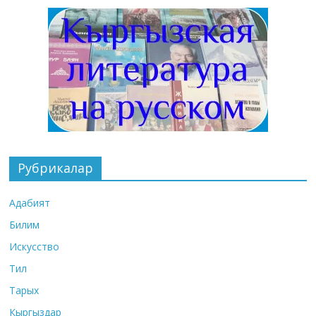
Рубрикалар
Адабият
Билим
Искусство
Тил
Тарых
Кыргыздар