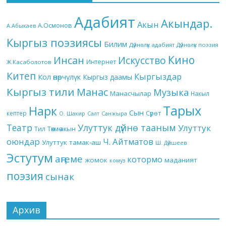
Адабият
Акындар.
Акын
А.Осмонов
А.Абыкаев
Кыргыз поэзиясы
Билим
Дүйнөлүк адабият
Дүйнөлүк поэзия
Кино
Инсан
Искусство
Интернет
Ж.Касаболотов
Китеп
Кыргыздар
Кол өнөрчүлүк
Кыргыз даамы
Кыргыз тили
Манас
Музыка
Манасчылар
Накыл
Тарых
Нарк
Сын
кептер
Сүрөт
О. Шакир
Салт
Санжыра
Театр
Улуттук дүйнө тааным
Улуттук
Төкмө акын
Тил
оюндар
Ч. Айтматов
Улуттук тамак-аш
Ш. Дүйшеев
Эстутум
аңгеме
котормо
жомок
маданият
комуз
поэзия
сынак
Архив