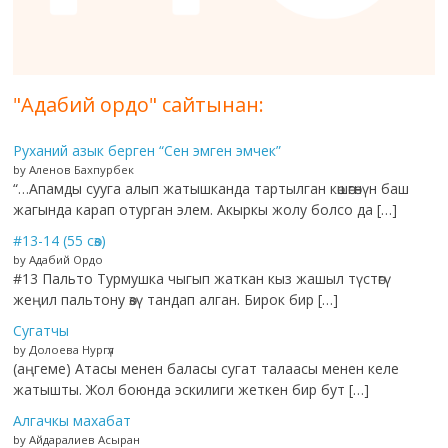
"Адабий ордо" сайтынан:
Руханий азык берген “Сен эмген эмчек”
by Аленов Бахпурбек
“…Апамды сууга алып жатышканда тартылган көшөгөнүн баш
жагында карап отурган элем. Акыркы жолу болсо да […]
#13-14 (55 сөз)
by Адабий Ордо
#13 Пальто Турмушка чыгып жаткан кыз жашыл түстөгү
жеңил пальтону өзү тандап алган. Бирок бир […]
Сугатчы
by Долоева Нургүл
(аңгеме) Атасы менен баласы сугат талаасы менен келе
жатышты. Жол боюнда эскилиги жеткен бир бут […]
Алгачкы махабат
by Айдаралиев Асыран