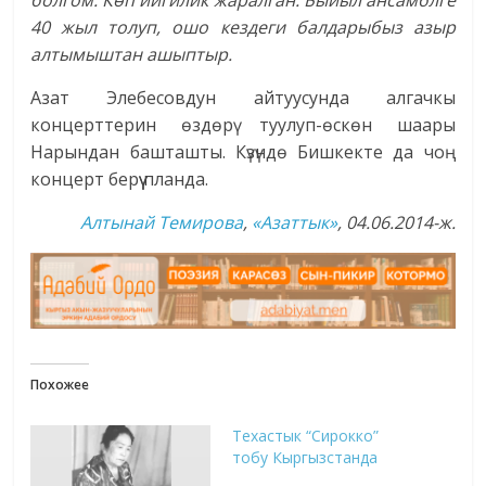
40 жыл толуп, ошо кездеги балдарыбыз азыр
алтымыштан ашыптыр.
Азат Элебесовдун айтуусунда алгачкы
концерттерин өздөрү туулуп-өскөн шаары
Нарындан башташты. Күзүндө Бишкекте да чоң
концерт берүү планда.
Алтынай Темирова
,
«Азаттык»
, 04.06.2014-ж.
Похожее
Техастык “Сирокко”
тобу Кыргызстанда