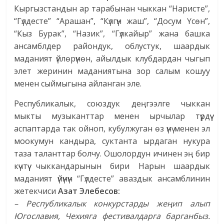
Кыргызстандын ар тарабынан чыккан “Наристе”,
“Гүлдесте” “Арашан”, “Күлгүн жаш”, “Досум Үсөн”,
“Кыз Бурак”, “Назик”, “Гүлкайыр” жана башка
ансамблдер райондук, облустук, шаардык
маданият үйлөрүнөн, айылдык клубдардан чыгып
элет жеринин маданиятына зор салым кошуу
менен сыймыгына айланган эле.
Республикалык, союздук деңгээлге чыккан
мыкты музыканттар менен ырчылар түрдүү
аспаптарда так ойноп, кубулжуган өз үнү менен эл
моокумун кандыра, суктанта ырдаган нукура
таза таланттар болчу. Ошолордун ичинен эң бир
күчтүү чыккандарынын бири Нарын шаардык
маданият үйүнүн “Гүлдесте” аваздык ансамблинин
жетекчиси
Азат Элебесов:
– Республикалык конкурстарды жеңип алып
Югославия, Чехияга фестивалдарга барганбыз.