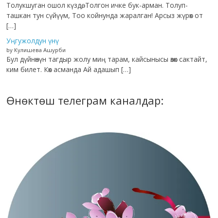
Толукшуган ошол күздө, Толгон ичке бук-арман. Толуп-
ташкан тун сүйүүм, Тоо койнунда жаралган! Арсыз жүрөк от
[…]
Уңгужолдун үнү
by Кулишева Ашурби
Бул дүйнөнүн тагдыр жолу миң тарам, кайсынысы өзөк сактайт,
ким билет. Көк асманда Ай адашып […]
Өнөктөш телеграм каналдар: