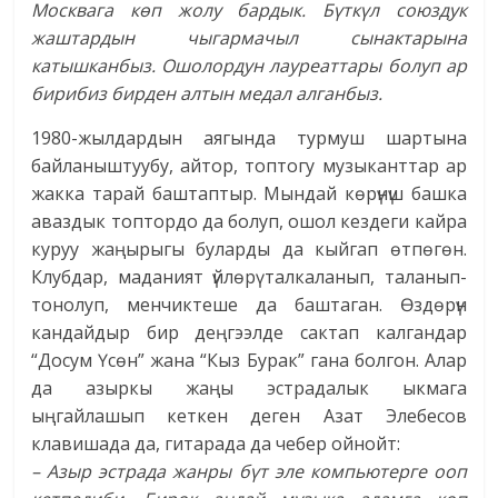
Москвага көп жолу бардык. Бүткүл союздук
жаштардын чыгармачыл сынактарына
катышканбыз. Ошолордун лауреаттары болуп ар
бирибиз бирден алтын медал алганбыз.
1980-жылдардын аягында турмуш шартына
байланыштуубу, айтор, топтогу музыканттар ар
жакка тарай баштаптыр. Мындай көрүнүш башка
аваздык топтордо да болуп, ошол кездеги кайра
куруу жаңырыгы буларды да кыйгап өтпөгөн.
Клубдар, маданият үйлөрү талкаланып, таланып-
тонолуп, менчиктеше да баштаган. Өздөрүн
кандайдыр бир деңгээлде сактап калгандар
“Досум Үсөн” жана “Кыз Бурак” гана болгон. Алар
да азыркы жаңы эстрадалык ыкмага
ыңгайлашып кеткен деген Азат Элебесов
клавишада да, гитарада да чебер ойнойт:
– Азыр эстрада жанры бүт эле компьютерге ооп