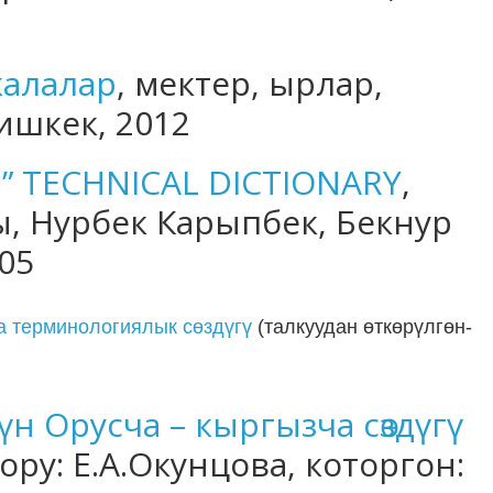
акалалар
, мектер, ырлар,
Бишкек, 2012
an” TECHNICAL DICTIONARY
,
лы, Нурбек Карыпбек, Бекнур
05
а терминологиялык сөздүгү
(талкуудан өткөрүлгөн-
үн Орусча – кыргызча сөздүгү
тору: Е.А.Окунцова, которгон: