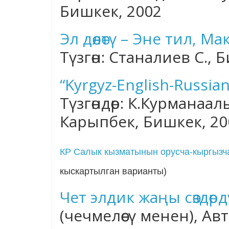
Бишкек, 2002
Эл дөөлөтү – Эне тил, М
Түзгөн: Станалиев С., 
“Kyrgyz-English-Russi
Түзгөндөр: К.Курманаа
Карыпбек, Бишкек, 20
КР Салык кызматынын орусча-кыргызч
кыскартылган варианты)
Чет элдик жаңы сөздөрд
(чечмелөөсү менен), Ав