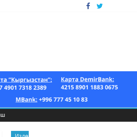
ЫШ
Издөө