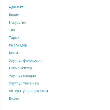
Адабият
Билим
Искусство
Тил
Тарых
Кыргыздар
Коом
Улуттук философия
Накыл кептер
Улуттук оюндар
Улуттук тамак-аш
Литература на русском
Видео