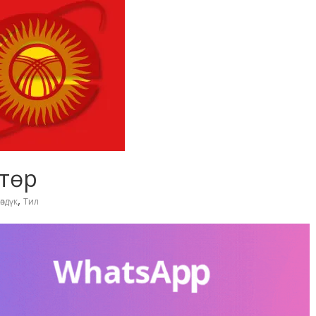
ктөр
,
өздүк
Тил