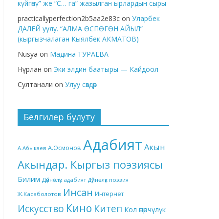
күйгөнү” же “С… га” жазылган ырлардын сыры
practicallyperfection2b5aa2e83c
on
Уларбек
ДАЛЕЙ уулу. “АЛМА ӨСПӨГӨН АЙЫЛ”
(кыргызчалаган Кыялбек АКМАТОВ)
Nusya
on
Мадина ТУРАЕВА
Нұрлан
on
Эки элдин баатыры — Кайдоол
Султанали
on
Улуу сөздөр
Белгилер булуту
Адабият
Акын
А.Осмонов
А.Абыкаев
Акындар. Кыргыз поэзиясы
Билим
Дүйнөлүк адабият
Дүйнөлүк поэзия
Инсан
Интернет
Ж.Касаболотов
Кино
Китеп
Искусство
Кол өнөрчүлүк