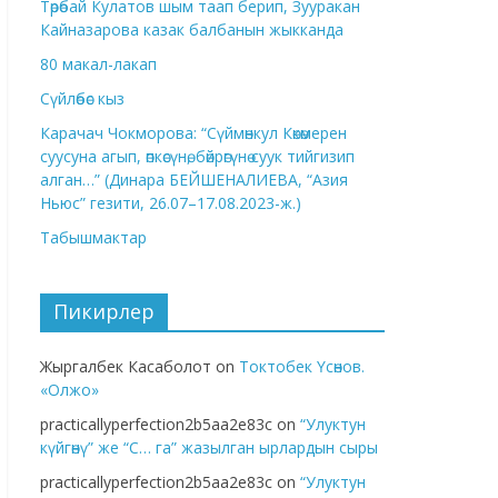
Төрөбай Кулатов шым таап берип, Зууракан
Кайназарова казак балбанын жыкканда
80 макал-лакап
Сүйлөбөс кыз
Карачач Чокморова: “Сүймөнкул Көкөмерен
суусуна агып, өпкөсүнө, бөйрөгүнө суук тийгизип
алган…” (Динара БЕЙШЕНАЛИЕВА, “Азия
Ньюс” гезити, 26.07–17.08.2023-ж.)
Табышмактар
Пикирлер
Жыргалбек Касаболот
on
Токтобек Үсөнов.
«Олжо»
practicallyperfection2b5aa2e83c
on
“Улуктун
күйгөнү” же “С… га” жазылган ырлардын сыры
practicallyperfection2b5aa2e83c
on
“Улуктун