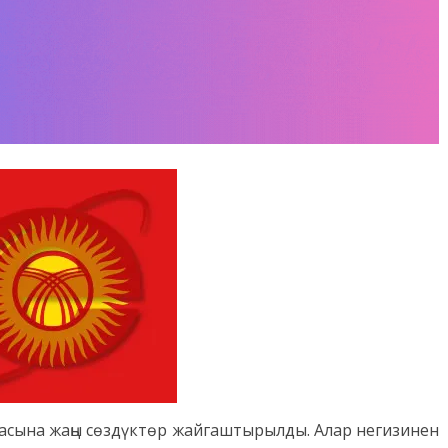
асына жаңы сөздүктөр жайгаштырылды. Алар негизинен