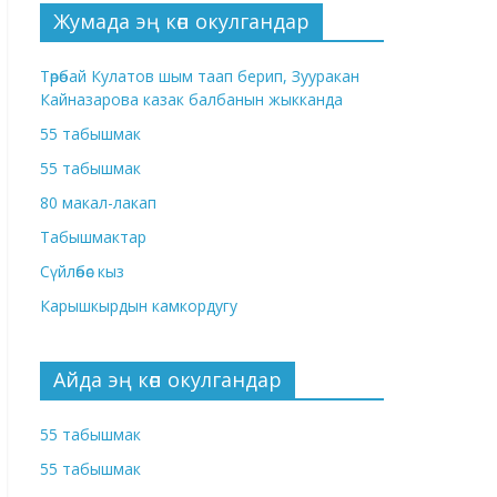
Жумада эң көп окулгандар
Төрөбай Кулатов шым таап берип, Зууракан
Кайназарова казак балбанын жыкканда
55 табышмак
55 табышмак
80 макал-лакап
Табышмактар
Сүйлөбөс кыз
Карышкырдын камкордугу
Айда эң көп окулгандар
55 табышмак
55 табышмак