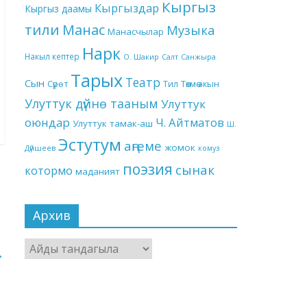
Кыргыз
Кыргыздар
Кыргыз даамы
тили
Манас
Музыка
Манасчылар
Нарк
Накыл кептер
О. Шакир
Салт
Санжыра
Тарых
Театр
Сын
Төкмө акын
Сүрөт
Тил
Улуттук дүйнө тааным
Улуттук
оюндар
Ч. Айтматов
Улуттук тамак-аш
Ш.
Эстутум
аңгеме
жомок
Дүйшеев
комуз
поэзия
сынак
котормо
маданият
Архив
Архив
→