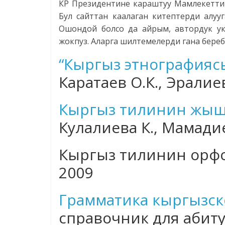
КР Президентине караштуу Мамлекеттик
Бул сайттан каалаган китептерди алуу
Ошондой болсо да айрым, автордук ук
жокпуз. Аларга шилтемелерди гана береб
“Кыргыз этнографиясы
Каратаев О.К., Эралие
Кыргыз тилинин жышт
Кулалиева К., Мамадие
Кыргыз тилинин орфог
2009
Грамматика кыргызск
справочник для абит