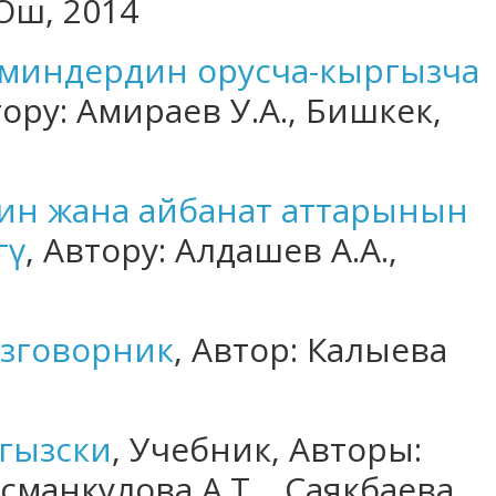
Ош, 2014
миндердин орусча-кыргызча
тору: Амираев У.А., Бишкек,
ин жана айбанат аттарынын
гү
, Автору: Алдашев А.А.,
азговорник
, Автор: Калыева
ргызски
, Учебник, Авторы:
сманкулова А.Т., Саякбаева