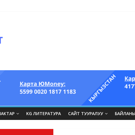
оглазый король” аттуу ыры он үч акындын котормосунда
ЛАКТАР
KG ЛИТЕРАТУРА
САЙТ ТУУРАЛУУ
БАЙЛАН