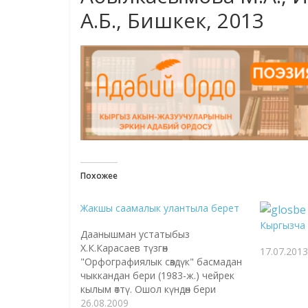
А.Б., Бишкек, 2013
Похожее
Жакшы саамалык улантыла берет
Кыргызча с
Даанышман устатыбыз
Х.К.Карасаев түзгөн
17.07.2013
"Орфографиялык сөздүк" басмадан
чыккандан бери (1983-ж.) чейрек
кылым өттү. Ошол күндөн бери
өлкөбүздөгү бардык тилчи-
26.08.2009