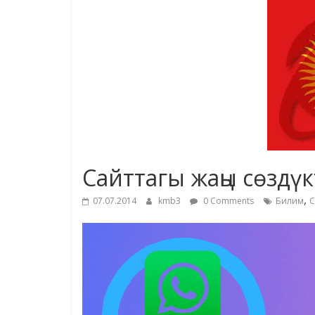
Сайттагы жаңы сөздү
,
07.07.2014
kmb3
0 Comments
Билим
С