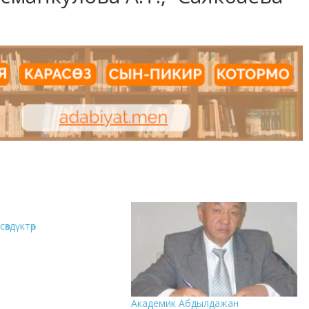
өздүктөр
Академик Абдылдажан