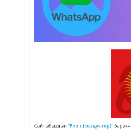
Сайтыбыздын
“Үйрөн (сөздүктөр)”
баракч