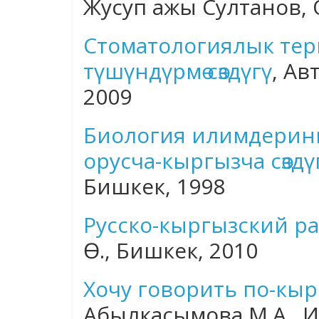
Жусуп ажы Султанов, 
Стоматологиялык тер
түшүндүрмө сөздүгү
, Ав
2009
Биология илимдерин
орусча-кыргызча сөздү
Бишкек, 1998
Русско-кыргызский р
Ө., Бишкек, 2010
Хочу говорить по-кы
Абылкасымова М.А., И