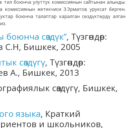
 тил боюнча улуттук комиссиянын сайтынан алынды.
га комиссиянын жетекчиси Э.Эрматов уруксат берген.
уктар боюнча талаптар каралган сөздүктөрдү алган
из.
 боюнча сөздүк”
, Түзгөндөр:
в С.Н, Бишкек, 2005
ык сөздүгү
, Түзгөндөр:
в А., Бишкек, 2013
рафиялык сөздүгү, Бишкек,
ого языка
, Краткий
уриентов и школьников,