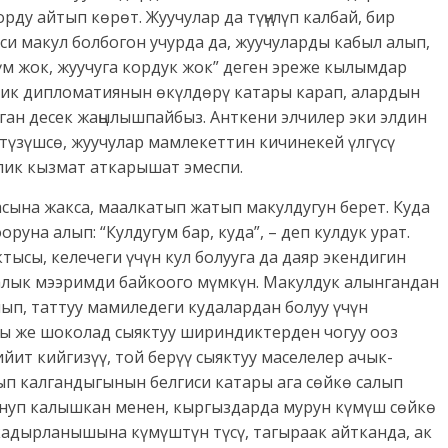
рду айтып көрөт. Жуучулар да түңүлүп калбай, бир
и макул болбогон учурда да, жуучуларды кабыл алып,
лүм жок, жуучуга кордук жок” деген эреже кылымдар
дик дипломатиянын өкүлдөрү катары карап, алардын
ган десек жаңылышпайбыз. Анткени элчилер эки элдин
үзүшсө, жуучулар мамлекеттин кичинекей үлгүсү
лик кызмат аткарышат эмеспи.
асына жакса, маалкатып жатып макулдугун берет. Куда
руна алып: “Кулдугум бар, куда”, – деп кулдук урат.
тысы, келечеги үчүн кул болууга да даяр экендигин
талык мээримди байкоого мүмкүн. Макулдук алынгандан
ып, таттуу мамиледеги кудалардан болуу үчүн
гы же шоколад сыяктуу шириндиктерден чогуу ооз
йит кийгизүү, той берүү сыяктуу маселелер ачык-
п калгандыгынын белгиси катары ага сөйкө салып
нуп калышкан менен, кыргыздарда мурун күмүш сөйкө
кадырланышына күмүштүн түсү, тагыраак айтканда, ак