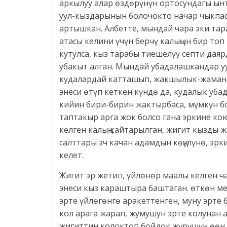
аркылуу алар өздөрүнүн ортосундагы ын
уул-кыздарынын болочокто начар чыкпа
артышкан. Албетте, мындай чара эки тарап
атасы келини үчүн берчү калыңын бир то
кутулса, кыз тарабы тиешелүү септи даяр
убакыт алган. Мындай убадалашкандар у
кудалардай катташып, жакшылык-жаманд
энеси өтүп кеткен күндө да, кудалык уба
кийин бири-бирин жактырбаса, мүмкүн б
таптакыр арга жок болсо гана эркине ко
келген калың кайтарылган, жигит кызды ж
салттары эч качан адамдын көңүлүнө, эр
келет.
Жигит эр жетип, үйлөнөр маалы келген ч
энеси кыз караштыра баштаган. өткөн м
эрте үйлөгөнгө аракеттенген, муну эрте 
кол арага жарап, жумушун эрте колуна
жигиттин колоктоп бойдок жүрүшүн өөн к