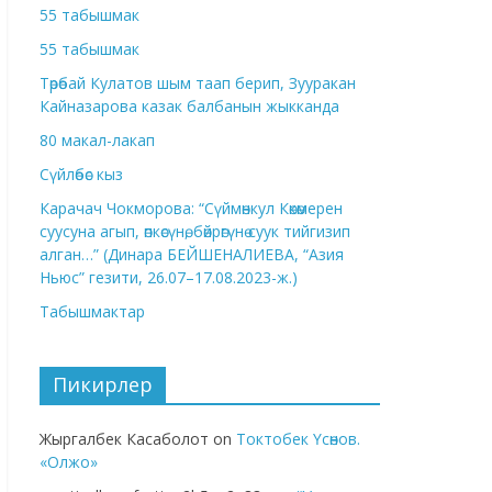
55 табышмак
55 табышмак
Төрөбай Кулатов шым таап берип, Зууракан
Кайназарова казак балбанын жыкканда
80 макал-лакап
Сүйлөбөс кыз
Карачач Чокморова: “Сүймөнкул Көкөмерен
суусуна агып, өпкөсүнө, бөйрөгүнө суук тийгизип
алган…” (Динара БЕЙШЕНАЛИЕВА, “Азия
Ньюс” гезити, 26.07–17.08.2023-ж.)
Табышмактар
Пикирлер
Жыргалбек Касаболот
on
Токтобек Үсөнов.
«Олжо»