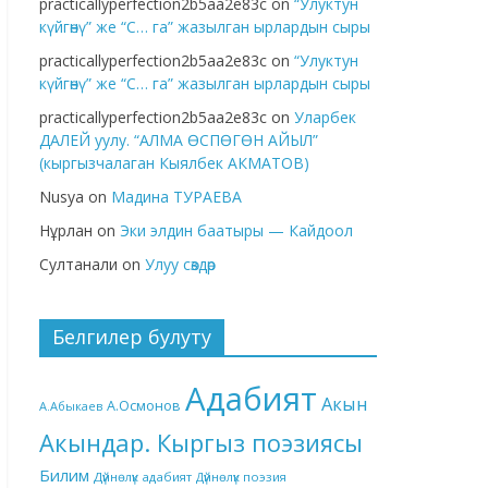
practicallyperfection2b5aa2e83c
on
“Улуктун
күйгөнү” же “С… га” жазылган ырлардын сыры
practicallyperfection2b5aa2e83c
on
“Улуктун
күйгөнү” же “С… га” жазылган ырлардын сыры
practicallyperfection2b5aa2e83c
on
Уларбек
ДАЛЕЙ уулу. “АЛМА ӨСПӨГӨН АЙЫЛ”
(кыргызчалаган Кыялбек АКМАТОВ)
Nusya
on
Мадина ТУРАЕВА
Нұрлан
on
Эки элдин баатыры — Кайдоол
Султанали
on
Улуу сөздөр
Белгилер булуту
Адабият
Акын
А.Осмонов
А.Абыкаев
Акындар. Кыргыз поэзиясы
Билим
Дүйнөлүк адабият
Дүйнөлүк поэзия