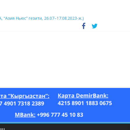
А, “Азия Ньюс” гезити, 26.07–17.08.2023-ж.)
ЫШ