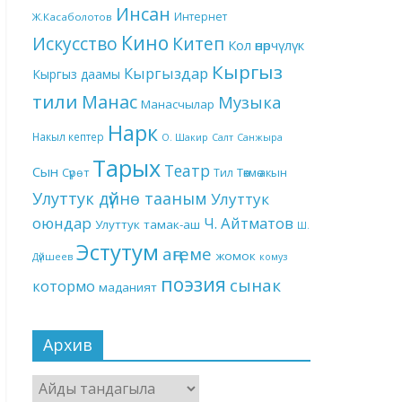
Инсан
Интернет
Ж.Касаболотов
Кино
Китеп
Искусство
Кол өнөрчүлүк
Кыргыз
Кыргыздар
Кыргыз даамы
тили
Манас
Музыка
Манасчылар
Нарк
Накыл кептер
О. Шакир
Салт
Санжыра
Тарых
Театр
Сын
Төкмө акын
Сүрөт
Тил
Улуттук дүйнө тааным
Улуттук
оюндар
Ч. Айтматов
Улуттук тамак-аш
Ш.
Эстутум
аңгеме
жомок
Дүйшеев
комуз
поэзия
сынак
котормо
маданият
Архив
Архив