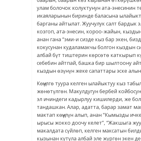
баарын, баарын көз кырынан өткөрүшкөн.
улам болочок колуктунун ата-энесинин те
икаяларынын биринде баласына ылайыкту
барганы айтылат. Жуучулук салт бардык 
козгоп, ата-энесин, короо-жайын, кызды
анан гана “эми-и сизде кыз бар экен, биз
кокусунан кудаламакчы болгон кыздын с
албай бүт тиштерин көрсөтө каткырып кү
себебин айтпай, башка бир шылтоону ай
кыздын өзүнүн жеке сапаттары эске алын
Көңүлгө туура келген ылайыктуу кыз таб
жөнөтүлгөн. Макулдугун бербей койбосун
эл ичиндеги кадырлуу кишилерди, же бол
тандашкан. Алар, адатта, барар замат м
мактап көңүлүн алып, анан “Кымызды ичкен
ырысы жокко доочу келет”, “Жакшыга жууч
макалдата сүйлөп, келген максатын билд
кызынан кутула албай эле жүргөн экен де