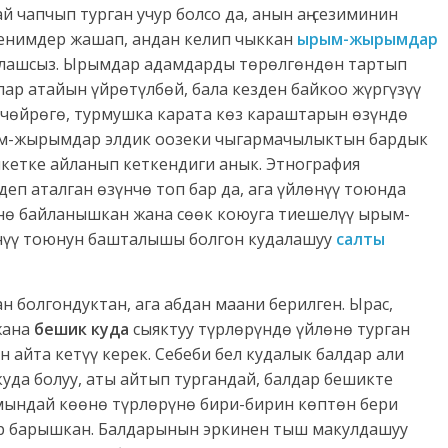
 чапчып турган учур болсо да, анын аң-сезиминин
енимдер жашап, андан келип чыккан
ырым-жырымдар
алашсыз. Ырымдар адамдарды төрөлгөндөн тартып
лар атайын үйрөтүлбөй, бала кезден байкоо жүргүзүү
-чөйрөгө, турмушка карата көз караштарын өзүндө
ым-жырымдар элдик оозеки чыгармачылыктын бардык
тикетке айланып кеткендиги анык. Этнография
п аталган өзүнчө топ бар да, ага үйлөнүү тоюнда
нө байланышкан жана сөөк коюуга тиешелүү ырым-
өнүү тоюнун башталышы болгон кудалашуу
салты
н болгондуктан, ага абдан маани берилген. Ырас,
ана
бешик куда
сыяктуу түрлөрүндө үйлөнө турган
 айта кетүү керек. Себеби бел кудалык балдар али
куда болуу, аты айтып тургандай, балдар бешикте
 мындай көөнө түрлөрүнө бири-бирин көптөн бери
ар барышкан. Балдарынын эркинен тыш макулдашуу