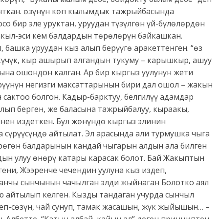
анткан. өзүнүн көп кылымдык тажрыйбасында
со бир эле уруктан, уруудан түзүлгөн үй-бүлөлөрдөн
, акыл-эси кем балдардын төрөлөрүн байкашкан.
 башка уруудан кыз алып берүүгө аракеттенген. “өз
күчүк, кыр ашырып алгандын тукуму – карышкыр, ашуу
ына ошондон калган. Ар бир кыргыз уулунун жети
рүүнүн негизги максаттарынын бири дал ошол – жакын
сактоо болгон. Кадыр-барктуу, белгилүү адамдар
алып берген, же баласына тажрыйбалуу, кыраакы,
нен издеткен. Бул жөнүндө кыргыз элинин
сүрүүсүндө айтылат. Эл арасында али турмушка чыга
өрөгөн балдарынын кандай чыгарын алдын ала билген
ын улуу өнөрү катары карасак болот. Бай Жакыптын
ени, Жээренче чечендин уулуна кыз издеп,
анчы сынчынын чачылган элди жыйнаган Болотко аял
ю айтылып келген. Кызды тандаган учурда сынчыл
кеп-сөзүн, чай сунуп, тамак жасашын, жүк жыйышын… –