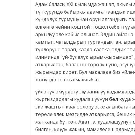
Адам баласы XXI кылымда жашап, акылы ай
түпкүрүндө байыркы адамга таандык иш
күндөлүк турмушунан орун алгандыгы т
өлгөнгө чейин коштойт, ошол себептүү а
аркылуу эле кабыл алынат. Элдин айлана
камтып, чагылдырып тургандыктан, ыр
түрлөрүнө тарап, каада-салтка, элдик э
илиминде “үй-бүлөлүк ырым-жырымдар” де
аткарылган, баланын төрөлүшүнө, өсүшү
жырымдар кирет. Бул макалада биз үйл
жөнүндө сөз кылмакчыбыз.
үйлөнүү өмүрдөгү эң маанилүү кадамдарда
кыргыздардагы кудалашуунун
бел куда
ж
эки жаштын каалоолору эске алынбаганын
төрөлө элек мезгилде аткарылса, бешик 
жатканда бүткөн. Адатта, кудалашуунун
билген, көңүлү жакын, мамилелеш адамд