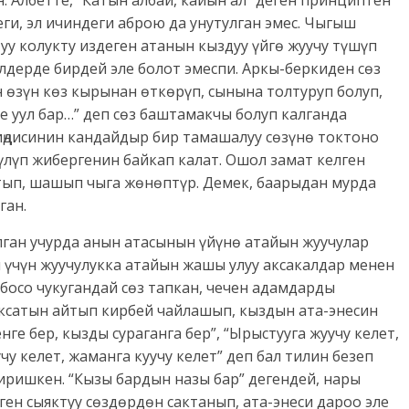
 Албетте, “Катын албай, кайын ал” деген принциптен
ги, эл ичиндеги аброю да унутулган эмес. Чыгыш
у колукту издеген атанын кыздуу үйгө жуучу түшүп
элдерде бирдей эле болот эмеспи. Аркы-беркиден сөз
н өзүн көз кырынан өткөрүп, сынына толтуруп болуп,
де уул бар…” деп сөз баштамакчы болуп калганда
иңдисинин кандайдыр бир тамашалуу сөзүнө токтоно
лүп жибергенин байкап калат. Ошол замат келген
тып, шашып чыга жөнөптүр. Демек, баарыдан мурда
ган.
ылган учурда анын атасынын үйүнө атайын жуучулар
 үчүн жуучулукка атайын жашы улуу аксакалдар менен
босо чукугандай сөз тапкан, чечен адамдарды
аксатын айтып кирбей чайлашып, кыздын ата-энесин
ге бер, кызды сураганга бер”, “Ырыстууга жуучу келет,
у келет, жаманга куучу келет” деп бал тилин безеп
иришкен. “Кызы бардын назы бар” дегендей, нары
ген сыяктуу сөздөрдөн сактанып, ата-энеси дароо эле