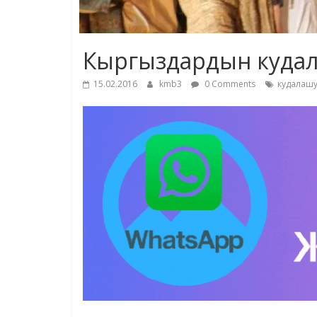
Кыргыздардын кудал
15.02.2016
kmb3
0 Comments
кудалашу