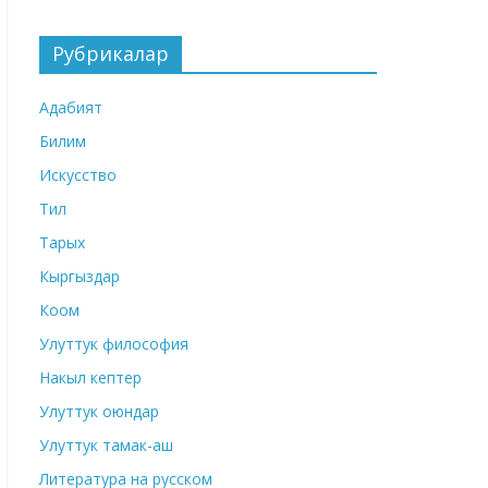
Рубрикалар
Адабият
Билим
Искусство
Тил
Тарых
Кыргыздар
Коом
Улуттук философия
Накыл кептер
Улуттук оюндар
Улуттук тамак-аш
Литература на русском