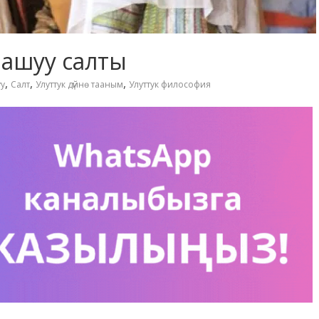
ашуу салты
,
,
,
у
Салт
Улуттук дүйнө тааным
Улуттук философия