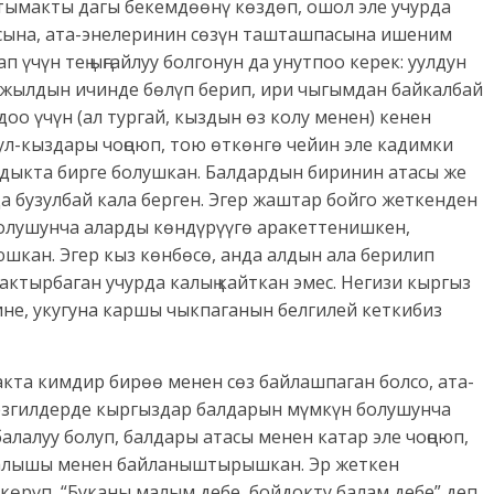
тымакты дагы бекемдөөнү көздөп, ошол эле учурда
сына, ата-энелеринин сөзүн ташташпасына ишеним
 үчүн тең ыңгайлуу болгонун да унутпоо керек: уулдун
п жылдын ичинде бөлүп берип, ири чыгымдан байкалбай
доо үчүн (ал тургай, кыздын өз колу менен) кенен
ул-кыздары чоңоюп, тою өткөнгө чейин эле кадимки
ыкта бирге болушкан. Балдардын биринин атасы же
да бузулбай кала берген. Эгер жаштар бойго жеткенден
олушунча аларды көндүрүүгө аракеттенишкен,
юшкан. Эгер кыз көнбөсө, анда алдын ала берилип
актырбаган учурда калың кайткан эмес. Негизи кыргыз
кине, укугуна каршы чыкпаганын белгилей кеткибиз
акта кимдир бирөө менен сөз байлашпаган болсо, ата-
езгилдерде кыргыздар балдарын мүмкүн болушунча
балалуу болуп, балдары атасы менен катар эле чоңоюп,
н алышы менен байланыштырышкан. Эр жеткен
өрүп, “Буканы малым дебе, бойдокту балам дебе” деп