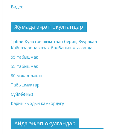
Видео
Жумада эң көп окулгандар
Төрөбай Кулатов шым таап берип, Зууракан
Кайназарова казак балбанын жыкканда
55 табышмак
55 табышмак
80 макал-лакап
Табышмактар
Сүйлөбөс кыз
Карышкырдын камкордугу
Айда эң көп окулгандар