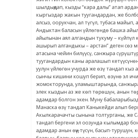
шылдыңдап, кызды “кара далы” атап ард
кыргыздар жакын туугандардан, же болбо
алсыз, оорукчан, ал түгүл, тубаса майып
Андыктан баласын үйлөгөндө башка айыл,
айылынан аял алгандын тукуму – күйпүл 
ашырып алгандыкы – арстан” деген сөз м
атасына чейин билүүсү, санжыра сүрүштү
туугандардын каны аралашып кетүүсүнөн 
уулун үйлөгөн учурда же өзү тандап кыз 
сынчы кишини кошуп берип, өзүнө эл ичи
жомокторунда, уламыштарында, санжыра 
элек кыздын аз же көп төрөшүн, анын т
адамдар болгон экен. Муну бабаларыбызд
Манаска өзү тандап Каныкейди алып берг
Акылкарачачты сынына толтурганы, же С
тандап бергени эл оозунда кылымдар бо
адамдар анын өңү-түсүн, басып-турушун, 