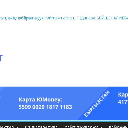
ры он үч акындын котормосунда
ып, өпкөсүнө, бөйрөгүнө суук тийгизип алган…” (Динара БЕЙШЕНАЛИЕВ
ЛАКТАР
KG ЛИТЕРАТУРА
САЙТ ТУУРАЛУУ
БАЙЛАН