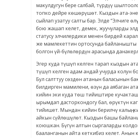
макулдугун бере салбай, түрдүү шылтооло
топко дейре көшөрүшөт. Кыздын ата-энес
сыйлап узатуу салты бар. Элде “Элчиге ө
бою жашап келет, демек, жуучуларды эл
статусу элчилердики менен бирдей карал
же мамлекеттин ортосунда байланышты т
болгон үй-бүлөлөрдүн арасында данакер
Эгер куда түшүп келген тарап кыздын ат
түшүп келген адам андай учурда колун боо
Бул салттуу сөздөн атанын баласынын бак
билдирген мамилени, өзүн да аябаган а
кийин эки куда төш тийиштире кучакташ
ырымдап дасторкондогу бал, өрүктүн ка
тийишет. Мындан кийин берилчү калың, ки
айкын сүйлөшүлөт. Кыздын башы байланы
коюшкан. Бүгүн алтын сыргаларды колдо
бааланганын айта кеткибиз келет. Анын 