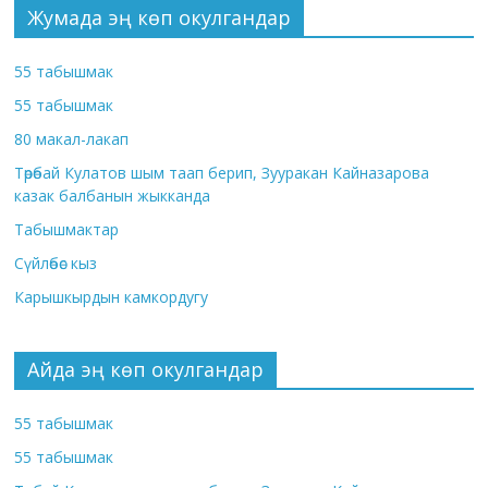
Жумада эң көп окулгандар
55 табышмак
55 табышмак
80 макал-лакап
Төрөбай Кулатов шым таап берип, Зууракан Кайназарова
казак балбанын жыкканда
Табышмактар
Сүйлөбөс кыз
Карышкырдын камкордугу
Айда эң көп окулгандар
55 табышмак
55 табышмак