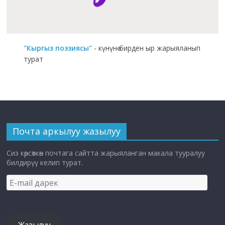
"Кыргыз поэзиясы"
- күнүнө бирден ыр жарыяланып
турат
Почта аркылуу жазылуу
Сиз көрсөткөн почтага сайтта жарыяланган макала тууралуу
билдирүү келип турат.
E-
mail
дарек