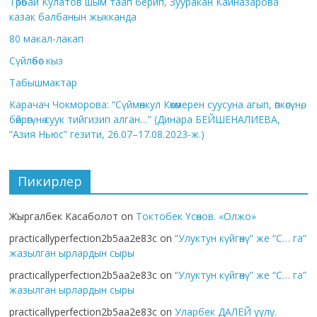
Төрөбай Кулатов шым таап берип, Зууракан Кайназарова
казак балбанын жыкканда
80 макал-лакап
Сүйлөбөс кыз
Табышмактар
Карачач Чокморова: “Сүймөнкул Көкөмерен суусуна агып, өпкөсүнө,
бөйрөгүнө суук тийгизип алган…” (Динара БЕЙШЕНАЛИЕВА,
“Азия Ньюс” гезити, 26.07–17.08.2023-ж.)
Пикирлер
Жыргалбек Касаболот
on
Токтобек Үсөнов. «Олжо»
practicallyperfection2b5aa2e83c
on
“Улуктун күйгөнү” же “С… га”
жазылган ырлардын сыры
practicallyperfection2b5aa2e83c
on
“Улуктун күйгөнү” же “С… га”
жазылган ырлардын сыры
practicallyperfection2b5aa2e83c
on
Уларбек ДАЛЕЙ уулу.