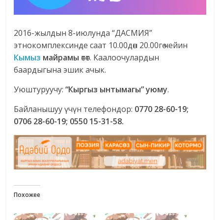
2016-жылдын 8-июлунда “ДАСМИЯ”
этнокомплексинде саат 10.00дөн 20.00гө чейин
Кымыз
майрамы
өтөт. Каалоочулардын
баардыгына эшик ачык.
Уюштуруучу:
“Кыргыз ынтымагы” уюму
.
Байланышуу үчүн телефондор:
0770 28-60-19;
0706 28-60-19; 0550 15-31-58.
Похожее