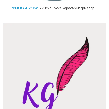
"КЫСКА-НУСКА"
- кыска-нуска карасөз чыгармалар