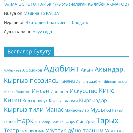
“АЛМА ӨСПӨГӨН АЙЫЛ” (кыргызчалаган Кыялбек АКМАТОВ)
Nusya
on
Мадина ТУРАЕВА
Нұрлан
on
Эки элдин баатыры — Кайдоол
Султанали
on
Улуу сөздөр
Белгилер булуту
Адабият
Акындар.
Акын
А.Осмонов
А.Абыкаев
Кыргыз поэзиясы
Билим
Дүйнөлүк адабият
Дүйнөлүк поэзия
Кино
Инсан
Искусство
Интернет
Ж.Касаболотов
Китеп
Кыргыздар
Кол өнөрчүлүк
Кыргыз даамы
Кыргыз тили
Манас
Музыка
Манасчылар
Накыл
Тарых
Нарк
Сын
кептер
Сүрөт
О. Шакир
Салт
Санжыра
Театр
Улуттук дүйнө тааным
Улуттук
Төкмө акын
Тил