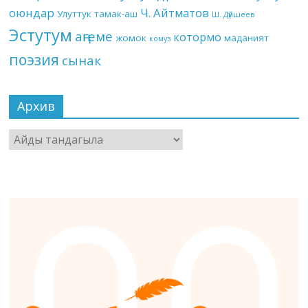
оюндар
Ч. Айтматов
Улуттук тамак-аш
Ш. Дүйшеев
Эстутум
аңгеме
котормо
жомок
маданият
комуз
поэзия
сынак
Архив
Архив