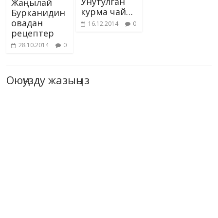
Унутулган
Жаңылай
курма чай…
Бурканидин
овадан
16.12.2014
0
рецептер
28.10.2014
0
Оюңузду жазыңыз