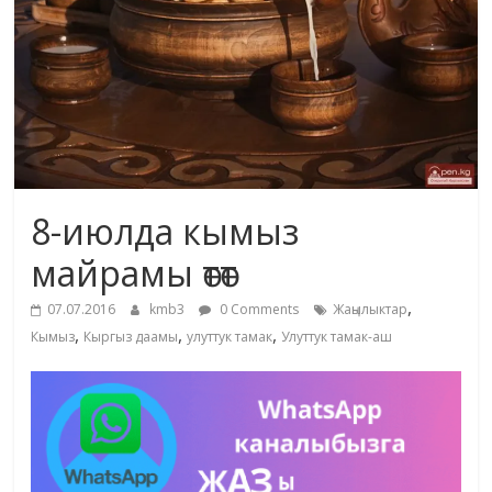
жана
адабияты
8-июлда кымыз
майрамы өтөт
,
07.07.2016
kmb3
0 Comments
Жаңылыктар
,
,
,
Кымыз
Кыргыз даамы
улуттук тамак
Улуттук тамак-аш