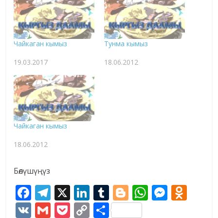
Чайкаган кымыз
Тунма кымыз
19.03.2017
18.06.2012
Чайкаган кымыз
18.06.2012
Бөлүшүңүз
F
T
X
Li
T
Bl
W
M
O
ac
el
n
u
o
h
e
d
V
G
P
C
S