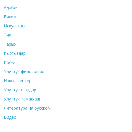
Адабият
Билим
Искусство
Тил
Тарых
Кыргыздар
Коом
Улуттук философия
Накыл кептер
Улуттук оюндар
Улуттук тамак-аш
Литература на русском
Видео