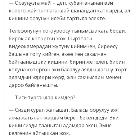
— Оозуңузга май! – деп, кубанганынан өзүн
коёрго жай таппагандай шанаңдап каткырды, ал
кишини оозунун илеби тартыла электе.
Телефонунун коңгуроосу тынымсыз кага берди,
бирок ал көтөргөн жок. Сырттагы
видеокамерадан жупуну кийимчен, бирөөсү
башына топу кийген, экөө тең сакалчан
бейтааныш эки кишини, бирин жетелеп, бирин
колуна көтөргөн эки балалуу аялды дагы үч-төрт
адамдын жүздөрүн көрүп, жан сакчылары менен
дароо байланышты.
— Тиги тургандар кимдер?
— Сизди сурап жатышат. Баласы оорулуу аял
акча жагынан жардам берет бекен деди. Эки
киши сизди тааныган адамдар экен. Эмне
келгенин айтышкан жок.