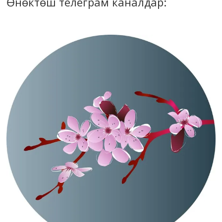
Өнөктөш телеграм каналдар: