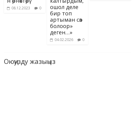
н өрнөктөрү
калтырдым,
ошол деле
08.12.2023
0
бир топ
артыман сөз
болоор»
деген…»
04.02.2026
0
Оюңузду жазыңыз