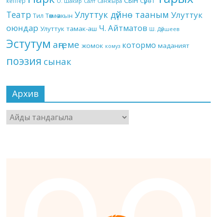
кептер
Сүрөт
О. Шакир
Салт
Санжыра
Театр
Улуттук дүйнө тааным
Улуттук
Төкмө акын
Тил
оюндар
Ч. Айтматов
Улуттук тамак-аш
Ш. Дүйшеев
Эстутум
аңгеме
котормо
жомок
маданият
комуз
поэзия
сынак
Архив
Архив