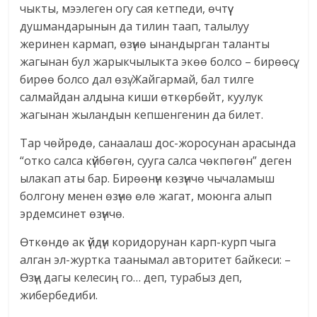
чыкты, мээлеген огу сая кетпеди, өчтүү
душмандарынын да тилин таап, талылуу
жеринен кармап, өзүнө ынандырган таланты
жагынан бул жарыкчылыкта экөө болсо – бирөөсү,
бирөө болсо дал өзү. Жайгармай, бал тилге
салмайдан алдына киши өткөрбөйт, куулук
жагынан жыландын кепшенгенин да билет.
Тар чөйрөдө, санаалаш дос-жоросунан арасында
“отко салса күйбөгөн, сууга салса чөкпөгөн” деген
ылакап аты бар. Бирөөнүн көзүнчө чычаламыш
болгону менен өзүнө өлө жагат, моюнга алып
эрдемсинет өзүнчө.
Өткөндө ак үйдүн коридорунан карп-курп чыга
алган эл-журтка таанымал авторитет байкеси: –
Өзүң дагы келесиң го… деп, турабыз деп,
жибербедиби.