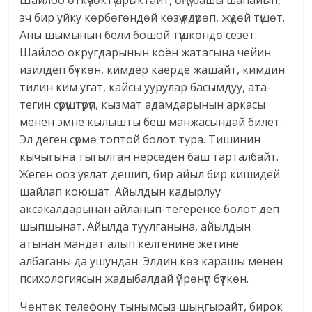
Шайлоо өткүчөктү арыктайт, өңү-башы шапайып,
эч бир уйку көрбөгөндөй көзү үлдүрөп, жүдөй түшөт.
Аны шымынын бели бошой түшкөндө сезет.
Шайлоо округдарынын коён жатагына чейин
изилдеп бүткөн, кимдер каерде жашайт, кимдин
тилин ким угат, кайсы уурулар басымдуу, ата-
тегин сүрүштүрүп, кызмат адамдарынын аркасы
менен эмне кылышты беш манжасындай билет.
Эл деген сүрмө топтой болот тура. Тишинин
кычыгына тыгылган нерседен баш тарталбайт.
Жеген ооз уялат дешип, бир айыл бир кишидей
шайлап коюшат. Айылдын кадырлуу
аксакалдарынан айланып-тегеренсе болот деп
шыпшынат. Айылда туулганына, айылдын
атынан мандат алып келгенине жетине
албаганы да ушундан. Элдин көз карашы менен
психологиясын жадыбалдай үйрөнүп бүткөн.
Чөнтөк телефону тынымсыз шыңгырайт, бирок