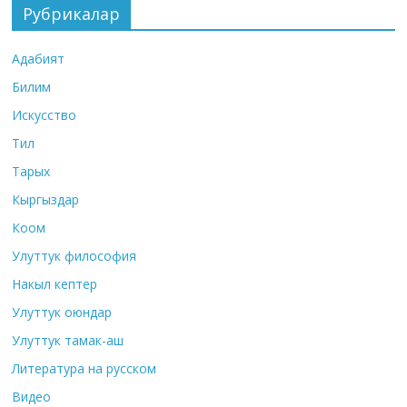
Рубрикалар
Адабият
Билим
Искусство
Тил
Тарых
Кыргыздар
Коом
Улуттук философия
Накыл кептер
Улуттук оюндар
Улуттук тамак-аш
Литература на русском
Видео