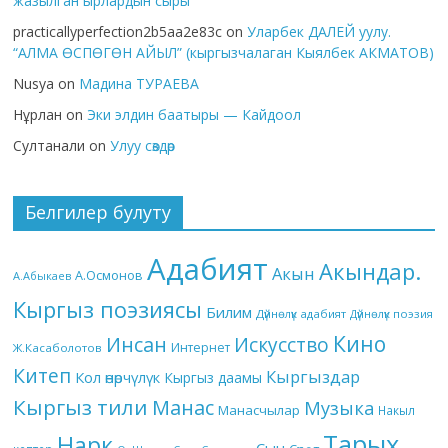
жазылган ырлардын сыры
practicallyperfection2b5aa2e83c
on
Уларбек ДАЛЕЙ уулу.
“АЛМА ӨСПӨГӨН АЙЫЛ” (кыргызчалаган Кыялбек АКМАТОВ)
Nusya
on
Мадина ТУРАЕВА
Нұрлан
on
Эки элдин баатыры — Кайдоол
Султанали
on
Улуу сөздөр
Белгилер булуту
Адабият
Акындар.
Акын
А.Осмонов
А.Абыкаев
Кыргыз поэзиясы
Билим
Дүйнөлүк адабият
Дүйнөлүк поэзия
Кино
Инсан
Искусство
Интернет
Ж.Касаболотов
Китеп
Кыргыздар
Кол өнөрчүлүк
Кыргыз даамы
Кыргыз тили
Манас
Музыка
Манасчылар
Накыл
Тарых
Нарк
Сын