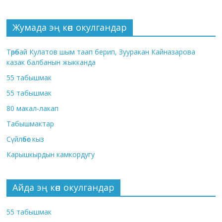
Жумада эң көп окулгандар
Төрөбай Кулатов шым таап берип, Зууракан Кайназарова
казак балбанын жыкканда
55 табышмак
55 табышмак
80 макал-лакап
Табышмактар
Сүйлөбөс кыз
Карышкырдын камкордугу
Айда эң көп окулгандар
55 табышмак