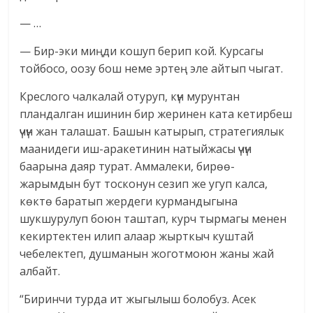
— …
— Бир-эки миңди кошуп берип кой. Курсагы
тойбосо, оозу бош неме эртең эле айтып чыгат.
Креслого чалкалай отуруп, күн мурунтан
пландалган ишинин бир жеринен ката кетирбеш
үчүн жан талашат. Башын катырып, стратегиялык
маанидеги иш-аракетинин натыйжасы үчүн
баарына даяр турат. Аммалеки, бирөө-
жарымдын бут тосконун сезип же угуп калса,
көктө баратып жердеги курмандыгына
шукшурулуп боюн таштап, курч тырмагы менен
кекиртектен илип алаар жырткыч куштай
чебелектеп, душманын жоготмоюн жаны жай
албайт.
“Биринчи турда ит жыгылыш болобуз. Асек