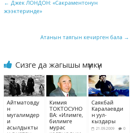
←
Джек ЛОНДОН: «Сакраментонун
o
m
n
p
g
as
Li
жээктеринде»
k
p
er
s
n
ni
k
ki
Атанын таягын кечирген бала
→
Сизге да жагышы мүмкүн
Айтматовду
Кимия
Саякбай
н
ТОКТОСУНО
Каралаевди
мугалимдер
ВА: «Илимге,
н уул-
и
билимге
кыздары
асылдыкты
мурас
21.09.2009
0