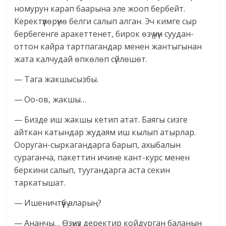
номурун карап баарына эле жооп бербейт.
Керектүүлөрүнө белги салып алган. Эч кимге сыр
бербегенге аракеттенет, бирок өзү үчүн суудан-
оттон кайра тартпагандар менен жантыгынан
жата калчудай өпкөлөп сүйлөшөт.
— Тага жакшысызбы.
— Оо-ов, жакшы…
— Бизде иш жакшы кетип атат. Баягы сизге
айткан катындар жудаям иш кылып атырлар.
Ооруган-сыркагандарга барып, ахыбалын
сураганча, пакеттин ичине кант-курс менен
беркини салып, туугандарга аста секин
таркатышат.
— Ишеничтүүбү аларың?
— Ананчы… Өзүңүз деректир койдурган баланын