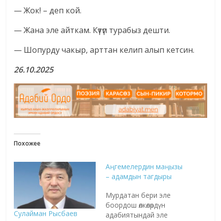
— Жок! – деп кой.
— Жана эле айткам. Күтүп турабыз дешти.
— Шопурду чакыр, арттан келип алып кетсин.
26.10.2025
Похожее
Аңгемелердин маңызы
– адамдын тагдыры
Мурдатан бери эле
боордош өлкөлөрдүн
Сулайман Рысбаев
адабиятындай эле