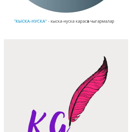
"КЫСКА-НУСКА"
- кыска-нуска карасөз чыгармалар