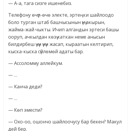
— А-а, тага сизге ишенебиз.
Телефону өчүп-өчө электе, эртеңки шайлоодо
боло турган штаб башчысынын үнү акырын,
жайма-жай чыкты. Ичип алгандын эртеси башы
ооруп, ачкылдан көзү каткан неме анысын
билдирбеш үчүн үнүн жасап, кыраатын келтирип,
кыска-кыска сүйлөмөй адаты бар.
— Ассоломму аллейкум.
— …
— Канча деди?
— …
— Көп эмеспи?
— Охо-оо, ошончо шайлоочусу бар бекен? Макул
дей бер.