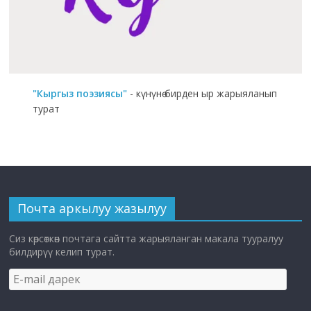
"Кыргыз поэзиясы"
- күнүнө бирден ыр жарыяланып
турат
Почта аркылуу жазылуу
Сиз көрсөткөн почтага сайтта жарыяланган макала тууралуу
билдирүү келип турат.
E-
mail
дарек