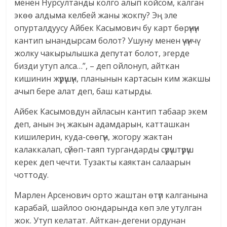
менен Нурсултанды колго алып койсом, калган
экөө алдыма келбей жаны жокпу? Эң эле
опурталдуусу Айбек Касымович бу карт бөрүнүн
кантип ынандырсам болот? Ушуну менен үчүнчү
жолку чакырылышка депутат болот, эгерде
бизди утуп алса…”, – деп ойлонуп, айткан
кишинин жүрүшүн, планынын картасын ким жакшы
ачып бере алат деп, баш катырды.
Айбек Касымовдун айласын кантип табаар экем
деп, анын эң жакын адамдарын, катташкан
кишилерин, куда-сөөгүн, жогору жактан
калаккалап, сүйөп-таяп тургандарды сүрүштүрүш
керек деп чечти. Тузакты каяктан салаарын
чоттоду.
Марлен Арсенович орто жаштан өтүп калганына
карабай, шайлоо оюндарында көп эле утулган
жок. Утуп келатат. Айткан-дегени ордунан