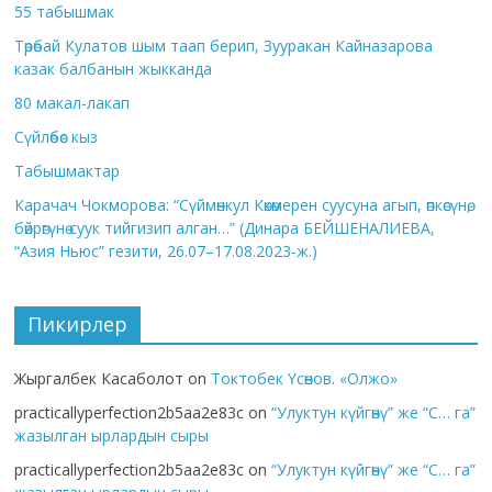
55 табышмак
Төрөбай Кулатов шым таап берип, Зууракан Кайназарова
казак балбанын жыкканда
80 макал-лакап
Сүйлөбөс кыз
Табышмактар
Карачач Чокморова: “Сүймөнкул Көкөмерен суусуна агып, өпкөсүнө,
бөйрөгүнө суук тийгизип алган…” (Динара БЕЙШЕНАЛИЕВА,
“Азия Ньюс” гезити, 26.07–17.08.2023-ж.)
Пикирлер
Жыргалбек Касаболот
on
Токтобек Үсөнов. «Олжо»
practicallyperfection2b5aa2e83c
on
“Улуктун күйгөнү” же “С… га”
жазылган ырлардын сыры
practicallyperfection2b5aa2e83c
on
“Улуктун күйгөнү” же “С… га”