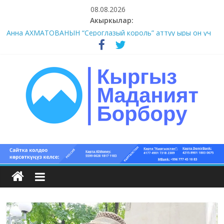
Skip
08.08.2026
to
Акыркылар:
content
#1-4 (55 сөз сынагы)
Анна АХМАТОВАНЫН “Сероглазый король” аттуу ыры он үч
акындын котормосунда
#11-12 (55 сөз сынагы)
#9-10 (55 сөз сынагы)
#5-8 (55 сөз сынагы)
Кыргыз
маданият
борбору
Кыргыз