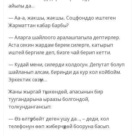
айылы да…
— Аа-а, жакшы, жакшы.. Соцфонддо иштеген
Жарматтан кабар барбы?
— Аларга шайлоого аралашпагыла дептирлер.
Аста секин жардам берем силерге, катырып
иштей бергиле деп, бизге чай берип кетти.
— Кудай мени, силерди колдосун. Депутат болуп
шайланып алсам, бириңди да кур кол койбойм.
Эркектик сөзүм…
Жаны жыргай түшкөндөй, апасынын бир
туугандарына ыраазы болгондой,
толкундангансып:
— Өз өлтүрбөйт деген ушу да…, – деди, кол
телефонун өөп жиберчүдөй бооруна басып.