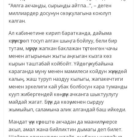
“Аялга акчаңды, сырыңды айтпа…”, – деген
миллиардер досунун сөзү кулагына коюлуп
калган.
Ал кабинетине кирип баратканда, дайыма
күлүмсүрөп тосуп алган шыңга бойлуу, бели бир
тутам, мүрүсүн жапкан баклажан түстөнгөн чачы
менен атырынын жыты аңкыган кызга көз
кырын таштабай койбойт. Үйдөгү жубайына
караганда муну менен мамилеси койдун жүнүндөй
калың, жаш туруп наздуу кылыгы, жапакечтиги
менен эркелиги кай убак болбосун кара туманды
кууп жибергендей көңүлүн ачканга шыктуулугу
майдай жагат. Бүгүн да көзү менен сырдуу
жымыйып, саламына алик алгандай баш ийкеди.
Мандат үчүн күрөштө акчадан да маанилүү нерсе
акыл, амал жана бийликтин дымагы деп билет.