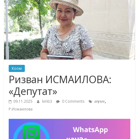
маданияты
жана
адабияты
Коом
Ризван ИСМАИЛОВА:
«Депутат»
,
09.11.2025
kmb3
0 Comments
аңгеме
Р.Исмаилова