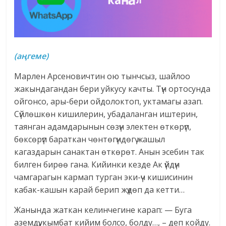
(аңгеме)
Марлен Арсеновичтин ою тынчсыз, шайлоо
жакындагандан бери уйкусу качты. Түн ортосунда
ойгонсо, ары-бери ойдолоктоп, уктамагы азап.
Сүйлөшкөн кишилерин, убадаланган иштерин,
таянган адамдарынын сөзүн электен өткөрүп,
бөксөрүп бараткан чөнтөгүндөгү жашыл
кагаздарын санактан өткөрөт. Анын эсебин так
билген бирөө гана. Кийинки кезде Ак үйдүн
чамгарагын кармап турган эки-үч кишисинин
кабак-кашын карай берип жүдөп да кетти…
Жанында жаткан келинчегине карап: — Буга
аземдүү, кымбат кийим болсо, болду…, – деп койду.