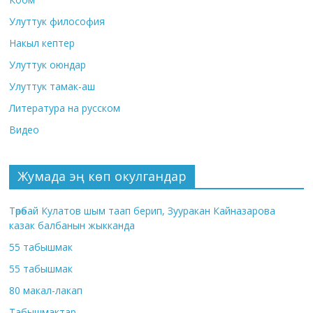
Улуттук философия
Накыл кептер
Улуттук оюндар
Улуттук тамак-аш
Литература на русском
Видео
Жумада эң көп окулгандар
Төрөбай Кулатов шым таап берип, Зууракан Кайназарова
казак балбанын жыкканда
55 табышмак
55 табышмак
80 макал-лакап
Табышмактар