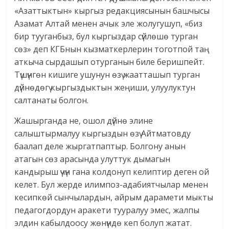
«Азаттыктын» кыргыз редакциясынын башчысы
Азамат Алтай менен ачык эле жолугушуп, «биз
бир тууганбыз, бул кыргыздар сүйлөшө турган
сөз» деп КГБнын кызматкерлерин тоготпой таң
аткыча сырдашып отурганын биле беришпейт.
Түшүнгөн кишиге ушунун өзү жаатташып турган
дүйнөдөгү кыргыздыктын жеңиши, улуулуктун
салтанаты болгон.
Жашырганда не, ошол дүйнө элине
салыштырмалуу кыргыздын өзү Айтматовду
баалап деле жыргатпаптыр. Болгону анын
атагын сөз арасында улуттук дымагын
кандырыш үчүн гана колдонуп келиптир деген ой
келет. Бул жерде илимпоз-адабиятчылар менен
кесипкөй сынчылардын, айрым дарамети мыкты
педагогдордун аракети тууралуу эмес, жалпы
элдин кабылдоосу жөнүндө кеп болуп жатат.