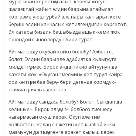
мурасынан керектүүсүн алып, кереги жогун
жалаяктай жайып элдин баарына атайылап
көргөзмө уюштурбай эле нары калтырып кете
бериш элдин канчалык жетилгендигин көрсөтөт.
Эл катары биздин башыбызда ашык-кеми жок
ошондой сыноолордун бири турат.
Айтматовду окубай койсо болобу? Албетте,
болот. Элдин баары эле адабиятка кызыгууга
милдеттүү эмес. Бирок анда пикир айтуунун да
кажети жок. «Окуган эмесмин» деп туруп кайра
ооз көптүрүп баа берүү – бери дегенде коомдук-
психиатриялык диагноз.
Айтматовду сындаса болобу? Болот. Сындап да
келишкен. Бирок ал үчүн эч болбосо тиешелүү
чыгармасын окуш керек. Окуп эле тим
болбостон, жалаң сюжетин кеп кылбай ички
мазмунун да түшүнгөнгө аракет кылыш керек.