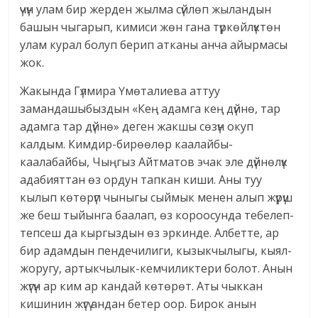
үчүн улам бир жерден жылма сүйлөп жыландын
башын чыгарып, кимиси жөн гана түркөйлүктөн
улам курал болуп берип атканы анча айырмасы
жок.
Жакында Гүлмира Үмөталиева аттуу
замандашыбыздын «Кең адамга кең дүйнө, тар
адамга тар дүйнө» деген жакшы сөзүн окуп
калдым. Кимдир-бирөөлөр каалайбы-
каалабайбы, Чыңгыз Айтматов эчак эле дүйнөлүк
адабияттан өз ордун тапкан киши. Аны туу
кылып көтөрүп чыныгы сыймык менен алып жүрүш
же беш тыйынга баалап, өз короосунда тебелеп-
тепсеш да кыргыздын өз эркинде. Албетте, ар
бир адамдын пендечилиги, кызыкчылыгы, кыял-
жоругу, артыкчылык-кемчиликтери болот. Анын
жүгүн ар ким ар кандай көтөрөт. Аты чыккан
кишинин жүгү андан бетер оор. Бирок анын