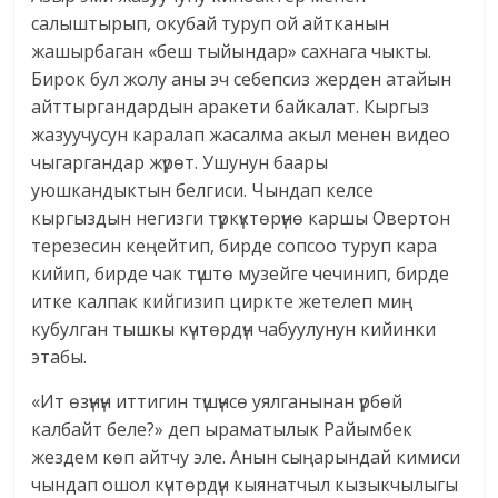
салыштырып, окубай туруп ой айтканын
жашырбаган «беш тыйындар» сахнага чыкты.
Бирок бул жолу аны эч себепсиз жерден атайын
айттыргандардын аракети байкалат. Кыргыз
жазуучусун каралап жасалма акыл менен видео
чыгаргандар жүрөт. Ушунун баары
уюшкандыктын белгиси. Чындап келсе
кыргыздын негизги түркүктөрүнө каршы Овертон
терезесин кеңейтип, бирде сопсоо туруп кара
кийип, бирде чак түштө музейге чечинип, бирде
итке калпак кийгизип циркте жетелеп миң
кубулган тышкы күчтөрдүн чабуулунун кийинки
этабы.
«Ит өзүнүн иттигин түшүнсө уялганынан үрбөй
калбайт беле?» деп ыраматылык Райымбек
жездем көп айтчу эле. Анын сыңарындай кимиси
чындап ошол күчтөрдүн кыянатчыл кызыкчылыгы