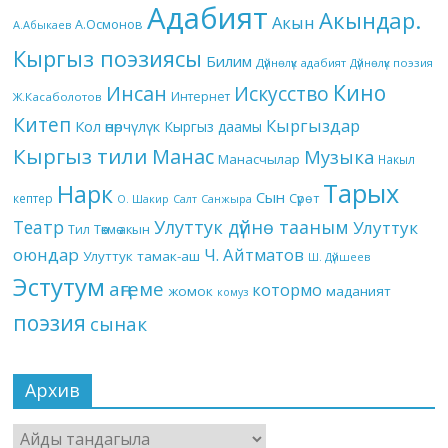
Адабият
Акындар.
Акын
А.Осмонов
А.Абыкаев
Кыргыз поэзиясы
Билим
Дүйнөлүк адабият
Дүйнөлүк поэзия
Кино
Инсан
Искусство
Интернет
Ж.Касаболотов
Китеп
Кыргыздар
Кол өнөрчүлүк
Кыргыз даамы
Кыргыз тили
Манас
Музыка
Манасчылар
Накыл
Тарых
Нарк
Сын
кептер
Сүрөт
О. Шакир
Салт
Санжыра
Театр
Улуттук дүйнө тааным
Улуттук
Төкмө акын
Тил
оюндар
Ч. Айтматов
Улуттук тамак-аш
Ш. Дүйшеев
Эстутум
аңгеме
котормо
жомок
маданият
комуз
поэзия
сынак
Архив
Архив