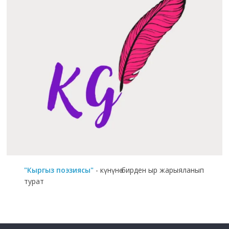
"Кыргыз поэзиясы"
- күнүнө бирден ыр жарыяланып
турат