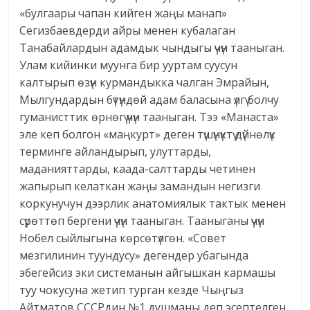
«булгаары чапан кийген жаңы манап»
Сегизбаевдерди айры менен кубалаган
Танабайлардын адамдык чындыгы үчүн тааныган.
Улам кийинки муунга бир ууртам суусун
калтырып өзүн курмандыкка чалган Эмрайын,
Мылгундардын бүтүндөй адам баласына үлгү болчу
гуманисттик өрнөгү үчүн тааныган. Тээ «Манаста»
эле кеп болгон «маңкурт» деген түшүнүктү дүйнөлүк
терминге айландырып, улуттарды,
маданияттарды, каада-салттарды четинен
жапырып келаткан жаңы замандын негизги
коркунучун дээрлик анатомиялык тактык менен
сүрөттөп бергени үчүн тааныган. Тааныганы үчүн
Нобел сыйлыгына көрсөтүлгөн. «Совет
мезгилинин туундусу» дегендер убагында
эбегейсиз эки системанын айгышкан кармашы
туу чокусуна жетип турган кезде Чыңгыз
Айтматов СССРдин №1 душманы деп эсептелген