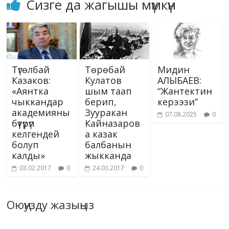
Сизге да жагышы мүмкүн
Түгөлбай
Төрөбай
Мидин
Казаков:
Кулатов
АЛЫБАЕВ:
«Аянтка
шым таап
“Жантектин
чыккандар
берип,
керээзи”
академияны
Зууракан
07.08.2025
0
бүтүрүп
Кайназаров
келгендей
а казак
болуп
балбанын
калды»
жыкканда
03.02.2017
0
24.03.2017
0
Оюңузду жазыңыз