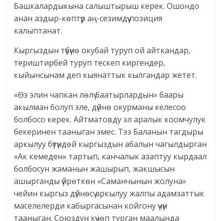
Башкалардыкына салыштырыш керек. Ошондо
анан аздыр-көптүр аң-сезимдүү позиция
калыптанат.
Кыргыздын түбүнө окубай туруп ой айткандар,
териштирбей туруп тескеп киргендер,
кыйынсынам деп кыянаттык кылгандар жетет.
«Өз элин чапкан лөлү баатырлардын» баары
акылман болуп эле, дүйнө окурманы келесоо
болбосо керек. Айтматовду эл аралык коомчулук
бекеринен тааныган эмес. Тээ Баланын тагдыры
аркылуу бүтүндөй кыргыздын абалын чагылдырган
«Ак кемеден» тартып, канчалык азаптуу кырдаал
болбосун жаманын жашырып, жакшысын
ашырганды үйрөткөн «Саманчынын жолуна»
чейин кыргыз дүйнөсү аркылуу жалпы адамзаттык
маселелерди кабыргасынан койгону үчүн
тааныган. Союздун күчөп турган маалында