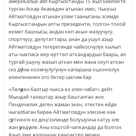
америкалык аял Кыргызстанды 15 жыл бийликте
турган Аскар Акаевдин атынан эмес, Чыңгыз
Айтматовдун атынан улам тааныганы эсимде.
Кыргызстандын алты президенти, толгон-токой
өкмөт башчысы, андан көп акын-жазуучусу,
спортчусу, депутаттары, анан да ушул азыр
Айтматовдун тегерегинде чайкоочулук кылып
аты чыкпаса жер өрттөп аткандардын баары, ал
тургай ушуну жазып аткан мен жана окуп аткан
сиз дүйнө коомчулугунун капарына ошончолук
илингенинен ого бетер шегим бар.
«Лөлүдөн баатыр чыкса өз элин чабат» дейт.
Мындай талаштар азыр башталган жок.
Пендечилик деген жаман экен, этектен өйдө
чыгалбаган бирөө Айтматовдун элесине көө
сүрткөнгө өз деңгээлинде болушунча катуу эле
жан үрөдү эле. Аны коштой чапкандар да болгон.
Азыр эми жазуучуну киноактер менен