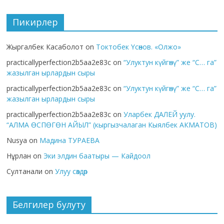
Пикирлер
Жыргалбек Касаболот
on
Токтобек Үсөнов. «Олжо»
practicallyperfection2b5aa2e83c
on
“Улуктун күйгөнү” же “С… га”
жазылган ырлардын сыры
practicallyperfection2b5aa2e83c
on
“Улуктун күйгөнү” же “С… га”
жазылган ырлардын сыры
practicallyperfection2b5aa2e83c
on
Уларбек ДАЛЕЙ уулу.
“АЛМА ӨСПӨГӨН АЙЫЛ” (кыргызчалаган Кыялбек АКМАТОВ)
Nusya
on
Мадина ТУРАЕВА
Нұрлан
on
Эки элдин баатыры — Кайдоол
Султанали
on
Улуу сөздөр
Белгилер булуту