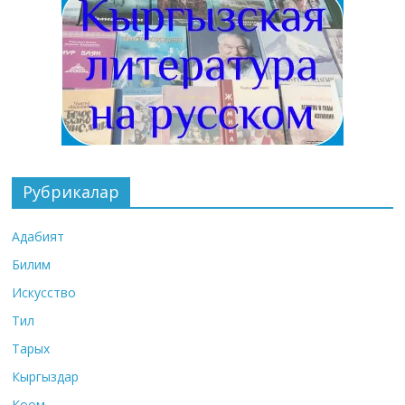
Рубрикалар
Адабият
Билим
Искусство
Тил
Тарых
Кыргыздар
Коом