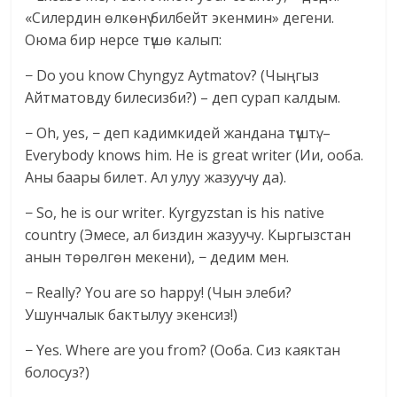
«Силердин өлкөнү билбейт экенмин» дегени.
Оюма бир нерсе түшө калып:
− Do you know Chyngyz Aytmatov? (Чыңгыз
Айтматовду билесизби?) – деп сурап калдым.
− Oh, yes, − деп кадимкидей жандана түштү. –
Everybody knows him. He is great writer (Ии, ооба.
Аны баары билет. Ал улуу жазуучу да).
− So, he is our writer. Kyrgyzstan is his native
country (Эмесе, ал биздин жазуучу. Кыргызстан
анын төрөлгөн мекени), − дедим мен.
− Really? You are so happy! (Чын элеби?
Ушунчалык бактылуу экенсиз!)
− Yes. Where are you from? (Ооба. Сиз каяктан
болосуз?)