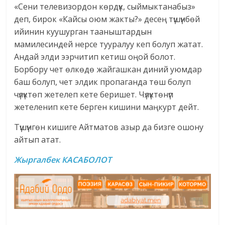
«Сени телевизордон көрдүк, сыймыктанабыз»
деп, бирок «Кайсы оюм жакты?» десең түшүнбөй
ийинин куушурган тааныштардын
мамилесиндей нерсе тууралуу кеп болуп жатат.
Андай элди ээрчитип кетиш оңой болот.
Борбору чет өлкөдө жайгашкан диний уюмдар
баш болуп, чет элдик пропаганда төш болуп
чүлүктөп жетелеп кете беришет. Чүлүктөнүп
жетеленип кете берген кишини маңкурт дейт.
Түшүнгөн кишиге Айтматов азыр да бизге ошону
айтып атат.
Жыргалбек КАСАБОЛОТ