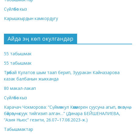
Сүйлөбөс кыз
Карышкырдын камкордугу
Айда эң көп окулгандар
55 табышмак
55 табышмак
Төрөбай Кулатов шым таап берип, Зууракан Кайназарова
казак балбанын жыкканда
80 макал-лакап
Сүйлөбөс кыз
Карачач Чокморова: “Сүймөнкул Көкөмерен суусуна агып, өпкөсүнө,
бөйрөгүнө суук тийгизип алган…” (Динара БЕЙШЕНАЛИЕВА,
“Азия Ньюс” гезити, 26.07–17.08.2023-ж.)
Табышмактар