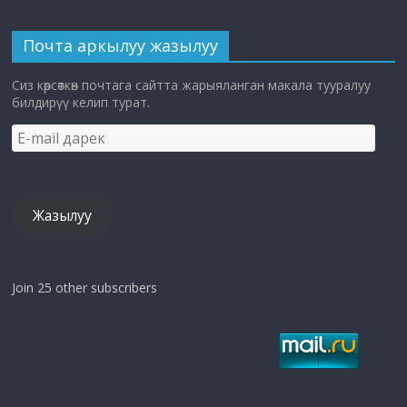
Почта аркылуу жазылуу
Сиз көрсөткөн почтага сайтта жарыяланган макала тууралуу
билдирүү келип турат.
E-
mail
дарек
Жазылуу
Join 25 other subscribers