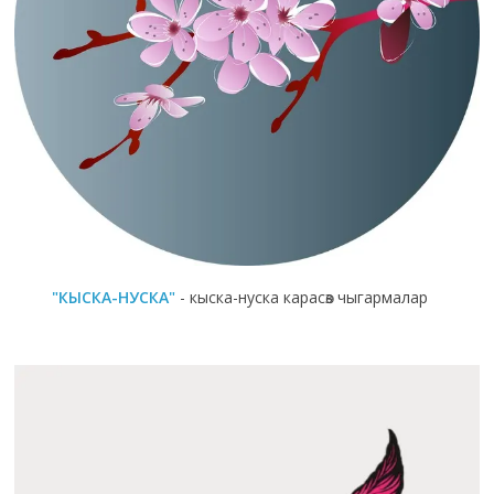
"КЫСКА-НУСКА"
- кыска-нуска карасөз чыгармалар