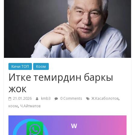
маданияты
жана
адабияты
Кичи ТОП
Коом
Итке темирдин баркы
жок
,
21.01.2026
kmb3
0 Comments
Ж.Касаболотов
,
коом
Ч.Айтматов