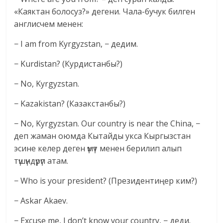
«Каяктан болосуз?» дегени. Чала-бучук билген
англисчем менен:
− I am from Kyrgyzstan, − дедим.
− Kurdistan? (Курдистанбы?)
− No, Kyrgyzstan.
− Kazakistan? (Казакстанбы?)
− No, Kyrgyzstan. Our country is near the China, −
деп жаман оюмда Кытайды укса Кыргызстан
эсине келер деген үмүт менен берилип алып
түшүндүрүп атам.
− Who is your president? (Президентиңер ким?)
− Askar Akaev.
− Excuse me, I don’t know your country, − деди.