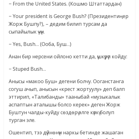
− From the United States. (Кошмо Штаттардан)
− Your president is George Bush? (Президентиңер
Жорж Бушпу?), – дедим билип турсам да
сыпайылык үчүн.
− Yes, Bush… (Ооба, Буш…)
Анан бир нерсени ойлоно кетти да, үшкүрүп койду:
− Stuped Bush…
Анысы «макоо Буш» дегени болчу. Ооганстанга
согуш ачып, анысын «крест жортуулу» деп балп
эттирип, «Талибанды» тааныбай «музыкалык
аспаптын аталышы болсо керек» деген Жорж
Буштун чалды-куйду сөздөрү элге күлкү болуп
турган эле.
Ошентип, тээ дүйнөнүн наркы бетинде жашаган