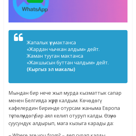
Жапалык үкү мактанса
«
Жардан чычкан алдым»
дейт.
Жаман тууган мактанса
«Жакшысын буттан чалдым» дейт.
(Кыргыз эл макалы)
Мындан бир нече жыл мурда кызматтык сапар
менен Белгияда жүрүп калдым. Көчөдөгү
кафелердин биринде отурсам жаныма Европа
түспөлүндөгү бир аял келип отуруп калды. Өзүнө
суусундук алдырып, мага кызыга карады да:
− Where are you from? – деп сурап калды.