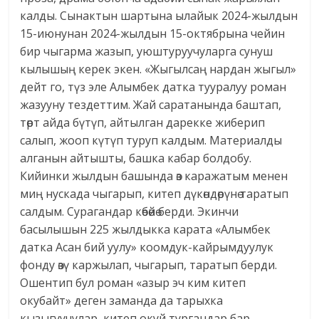
калды. Сынактын шартына ылайык 2024-жылдын
15-июнунан 2024-жылдын 15-октябрына чейин
бир чыгарма жазып, уюштуруучуларга сунуш
кылышың керек экен. «Жыгылсаң нардан жыгыл»
дейт го, түз эле Алымбек датка тууралуу роман
жазууну тездеттим. Жай саратанында баштап,
төрт айда бүтүп, айтылган дарекке жиберип
салып, жооп күтүп туруп калдым. Материалды
алганын айтышты, башка кабар болдобу.
Кийинки жылдын башында өз каражатым менен
миң нускада чыгарып, китеп дүкөндөрүнө таратып
салдым. Сурагандар көбөйө берди. Экинчи
басылышын 225 жылдыкка карата «Алымбек
датка Асан бий уулу» коомдук-кайрымдуулук
фонду өзү каржылап, чыгарып, таратып берди.
Ошентип бул роман «азыр эч ким китеп
окубайт» деген заманда да тарыхка
кызыгуучулар, китеп окуй тургандар бар