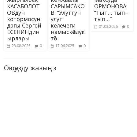
КАСАБОЛОТ
САРЫМСАКО
ОРМОНОВА:
ОВдун
В: “Улуттун
“Тып… тып–
котормосун
улут
тып…”
дагы Сергей
келечеги
01.03.2026
0
ЕСЕНИНдин
намыскөйлүк
ырлары
тө”
23.08.2025
0
17.06.2025
0
Оюңузду жазыңыз