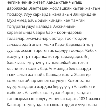
чегине чейин жетет. Хандыктын чыгыш
дарбазасы. Эзелтеден жоолашкан кытай жактын
тосмосу. Улуу саркарда жана акын Закириддин
Мухаммед Бабырдын киндик кан тамган
топурагы ушул калаада. Анжияндын
карамагында баары бар – коон-дарбыз
талаалар, жүзүм-анар бактар, тоо-тоодон
салаалардай агып түшкөн Кара-Дарыядай чоң
суулар, асман тиреген ак карлуу тоолор, Жибек
жолунун төрт тарапка кетер тарамдары. Эң
башкысы, түнү-күнү тыным албай иштеген
мээнеткеч калкы бар. Анжиянда бек шаарда
тынч алып жатпайт. Кашкар жакта Жаангир
кожо кытайлар менен согушуп, Кокон ханы
мусурмандарга жардам берүү үчүн Алымбекти
жиберет. Алымбек кол курап барып, хандын
тапшырмасын толугу менен аткарат, 1831-жылы
Кашкар согушунда катышкан эрдиги үчүн жана