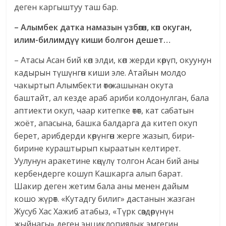
деген каргыштуу таш бар.
– Алымбек датка намазын үзбөгөн, көп окуган,
илим-билимдүү киши болгон дешет…
– Атасы Асан бий көп элди, көп жерди көрүп, окуунун
кадырын түшүнгөн киши эле. Атайын молдо
чакыртып Алымбекти өтө жашынан окута
баштайт, ал кезде араб ариби колдонулган, бала
аптиекти окуп, чаар китепке өтөт, кат сабатын
жоёт, апасына, башка балдарга да китеп окуп
берет, арибдерди көрүнгөн жерге жазып, бири-
бирине кураштырып кыраатын келтирет.
Уулунун аракетине көңүлү толгон Асан бий аны
кербендерге кошуп Кашкарга алып барат.
Шакир деген жетим бала аны менен дайым
кошо жүрөт. «Кутадгу билиг» дастанын жазган
Жусуб Хас Хажиб атабыз, «Түрк сөздөрүнүн
жыйнагы» деген энциклопиялык эмгегин