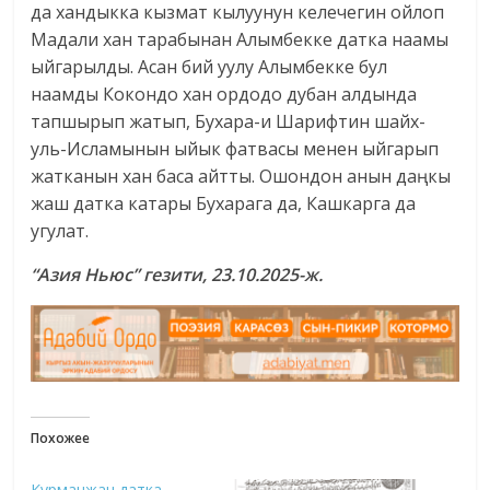
да хандыкка кызмат кылуунун келечегин ойлоп
Мадали хан тарабынан Алымбекке датка наамы
ыйгарылды. Асан бий уулу Алымбекке бул
наамды Кокондо хан ордодо дубан алдында
тапшырып жатып, Бухара-и Шарифтин шайх-
уль-Исламынын ыйык фатвасы менен ыйгарып
жатканын хан баса айтты. Ошондон анын даңкы
жаш датка катары Бухарага да, Кашкарга да
угулат.
“Азия Ньюс” гезити, 23.10.2025-ж.
Похожее
Курманжан датка