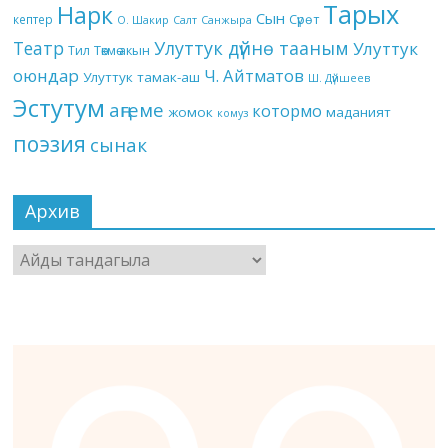
Тарых
Нарк
Сын
кептер
Сүрөт
О. Шакир
Салт
Санжыра
Театр
Улуттук дүйнө тааным
Улуттук
Төкмө акын
Тил
оюндар
Ч. Айтматов
Улуттук тамак-аш
Ш. Дүйшеев
Эстутум
аңгеме
котормо
жомок
маданият
комуз
поэзия
сынак
Архив
Архив