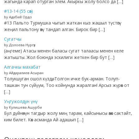
жагында карап отурган элем. Акыркы жолу болсо да […]
#13-14 (55 сөз)
by Адабий Ордо
#13 Пальто Турмушка чыгып жаткан кыз жашыл түстөгү
жеңил пальтону өзү тандап алган. Бирок бир […]
Сугатчы
by Долоева Нургүл
(аңгеме) Атасы менен баласы сугат талаасы менен келе
жатышты. Жол боюнда эскилиги жеткен бир бут […]
Алгачкы махабат
by Айдаралиев Асыран
Толукшуган ошол күздө, Толгон ичке бук-арман. Толуп-
ташкан тун сүйүүм, Тоо койнунда жаралган! Арсыз жүрөк от
[…]
Уңгужолдун үнү
by Кулишева Ашурби
Бул дүйнөнүн тагдыр жолу миң тарам, кайсынысы өзөк сактайт,
ким билет. Көк асманда Ай адашып […]