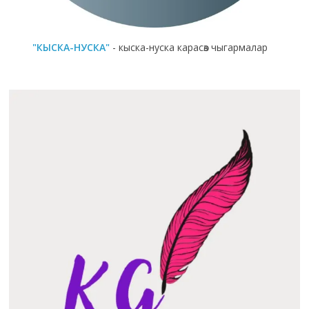
"КЫСКА-НУСКА"
- кыска-нуска карасөз чыгармалар