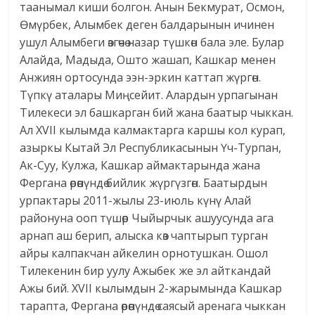
таанымал киши болгон. Анын Бекмурат, Осмон,
Өмүрбек, Алымбек деген балдарынын ичинен
ушул Алымбеги өзгөчө назар түшкөн бала эле. Булар
Алайда, Мадыда, Ошто жашап, Кашкар менен
Анжиян ортосунда ээн-эркин каттап жүргөн.
Түпкү аталары Миңсейит. Алардын урпагынан
Тилекеси эл башкарган бий жана баатыр чыккан.
Ал XVII кылымда калмактарга каршы кол курап,
азыркы Кытай Эл Республикасынын Үч-Турпан,
Ак-Суу, Кулжа, Кашкар аймактарында жана
Фергана өрөөнүндө бийлик жүргүзгөн. Баатырдын
урпактары 2011-жылы 23-июль күнү Алай
районуна ооп түшөр Чыйырчык ашуусунда ага
арнап аш берип, алыска көз чаптырып турган
айры калпакчан айкелин орнотушкан. Ошол
Тилекенин бир уулу Ажыбек же эл айткандай
Ажы бий. XVII кылымдын 2-жарымында Кашкар
тарапта, Фергана өрөөнүндө саясый аренага чыккан