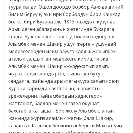
туура келди. Ошол доордо Борбор Азияда диний
билим берүүчү эки ири борбордун бири Кашкар
болсо, бири Бухара эле. 1813-жылдын күзүндө
Арык деген абаларынын жетегинде Бухарага
келди. Бу калаа дин ордосу, билим ордосу эле.
Алымбек менен Шакир ушул жерге – ушундай
медреселерден илим алууга калды. Жакыпбек
аталык салдырган медресеге киришти экөө.
Алымбек менен Шакир үжүрөдө жатып алып,
чырактарын жандырып, кышында бутун
сандалга, жайында арыктагы сууга салып коюп
Курани каримдин аяттарын, шарияттын
эрежелерин, пайгамбардын хадистерин
жатташат, балдар менен газел окушат,
бахстарга катышат. Бир жолу Алымбек, анын
жанында жүргөн алайлык жетим бала Шакир,
казактын Казыбек бегинин небереси Максүт үчөө