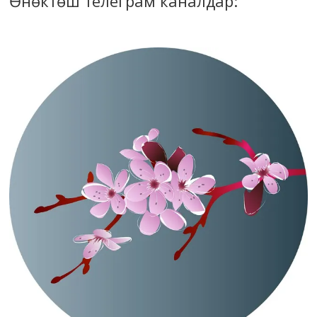
Өнөктөш телеграм каналдар: