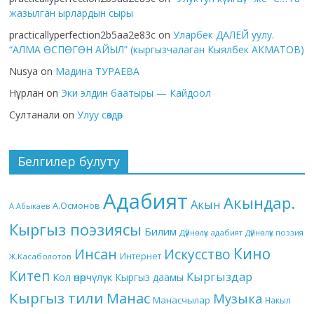
жазылган ырлардын сыры
practicallyperfection2b5aa2e83c
on
Уларбек ДАЛЕЙ уулу.
“АЛМА ӨСПӨГӨН АЙЫЛ” (кыргызчалаган Кыялбек АКМАТОВ)
Nusya
on
Мадина ТУРАЕВА
Нұрлан
on
Эки элдин баатыры — Кайдоол
Султанали
on
Улуу сөздөр
Белгилер булуту
Адабият
Акындар.
Акын
А.Осмонов
А.Абыкаев
Кыргыз поэзиясы
Билим
Дүйнөлүк адабият
Дүйнөлүк поэзия
Кино
Инсан
Искусство
Интернет
Ж.Касаболотов
Китеп
Кыргыздар
Кол өнөрчүлүк
Кыргыз даамы
Кыргыз тили
Манас
Музыка
Манасчылар
Накыл