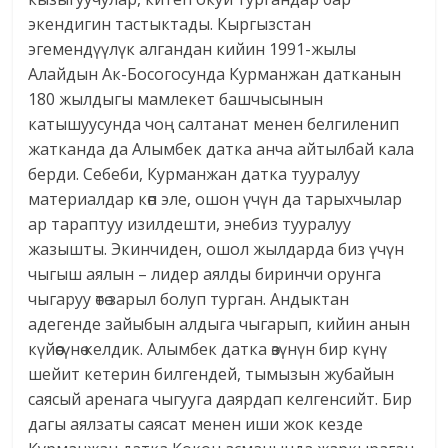
экендигин тастыктады. Кыргызстан
эгемендүүлүк алгандан кийин 1991-жылы
Алайдын Ак-Босогосунда Курманжан датканын
180 жылдыгы мамлекет башчысынын
катышуусунда чоң салтанат менен белгиленип
жатканда да Алымбек датка анча айтылбай кала
берди. Себеби, Курманжан датка тууралуу
материалдар көп эле, ошон үчүн да тарыхчылар
ар тараптуу изилдешти, энебиз тууралуу
жазышты. Экинчиден, ошол жылдарда биз үчүн
чыгыш аялын – лидер аялды биринчи орунга
чыгаруу өтө зарыл болуп турган. Андыктан
адегенде зайыбын алдыга чыгарып, кийин анын
күйөөсүнө келдик. Алымбек датка өзүнүн бир күнү
шейит кетерин билгендей, тымызын жубайын
саясый аренага чыгууга даярдап келгенсийт. Бир
дагы аялзаты саясат менен иши жок кезде