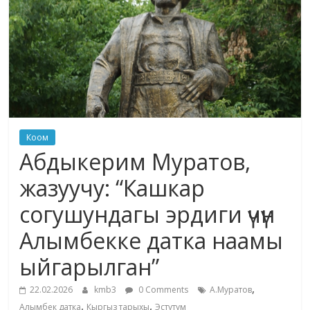
жана
адабияты
Коом
Абдыкерим Муратов,
жазуучу: “Кашкар
согушундагы эрдиги үчүн
Алымбекке датка наамы
ыйгарылган”
,
22.02.2026
kmb3
0 Comments
А.Муратов
,
,
Алымбек датка
Кыргыз тарыхы
Эстутум