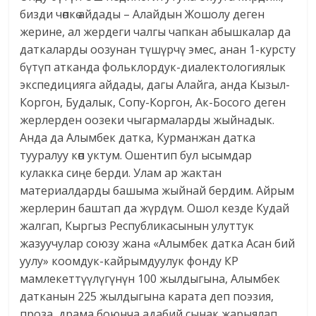
бизди чөпкө айдады – Алайдын Жошолу деген
жерине, ал жердеги чалгы чапкан абышкалар да
даткаларды оозунан түшүрчү эмес, анан 1-курсту
бүтүп атканда фольклордук-диалектологиялык
экспедицияга айдады, дагы Алайга, анда Кызыл-
Коргон, Будалык, Сопу-Коргон, Ак-Босого деген
жерлерден оозеки чыгармаларды жыйнадык.
Анда да Алымбек датка, Курманжан датка
тууралуу көп уктум. Ошентип бул ысымдар
кулакка сиңе берди. Улам ар жактан
материалдарды башыма жыйнай бердим. Айрым
жерлерин баштап да жүрдүм. Ошол кезде Кудай
жалгап, Кыргыз Республикасынын улуттук
жазуучулар союзу жана «Алымбек датка Асан бий
уулу» коомдук-кайрымдуулук фонду КР
мамлекеттүүлүгүнүн 100 жылдыгына, Алымбек
датканын 225 жылдыгына карата деп поэзия,
проза, драма боюнча адабий сынак жарыялап