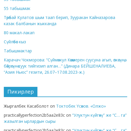
55 табышмак
Төрөбай Кулатов шым таап берип, Зууракан Кайназарова
казак балбанын жыкканда
80 макал-лакап
Сүйлөбөс кыз
Табышмактар
Карачач Чокморова: “Сүймөнкул Көкөмерен суусуна агып, өпкөсүнө,
бөйрөгүнө суук тийгизип алган…” (Динара БЕЙШЕНАЛИЕВА,
“Азия Ньюс” гезити, 26.07–17.08.2023-ж.)
Пикирлер
Жыргалбек Касаболот
on
Токтобек Үсөнов. «Олжо»
practicallyperfection2b5aa2e83c
on
“Улуктун күйгөнү” же “С… га”
жазылган ырлардын сыры
practicallyperfection2b5aa2e83c
on
“Улуктун күйгөнү” же “С… га”