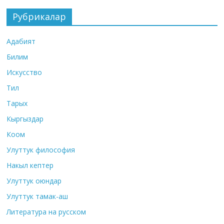
Рубрикалар
Адабият
Билим
Искусство
Тил
Тарых
Кыргыздар
Коом
Улуттук философия
Накыл кептер
Улуттук оюндар
Улуттук тамак-аш
Литература на русском