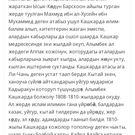
жараткан Ысык-Көлдүн Барскоон айылы турган
жерде туулган Махмуд ибн ал-Хусейн ибн
Мухаммед деген атабыз ушул Кашкарда илим-
билим алып, китептерин жазган эмеспи,
алардын кабырлары да ошол шаарда. Кашкар
медресесинде эки жылдай окуп, Алымбек ал
жердеги Аппак кожонун, жогорудагы аталардын
кабырларына зыярат кылды, алардын жөнүн укту,
кылган иштерине суктанды. Кашкарда атасы ага
Ли-Чань деген устат таап берди. Кытай экен,
ханзуча сүйлөп айткандарын уйгур мудариси
Кадыракун которуп түшүндүрөт. Алымбек
Кашкарда болжолу 1808-1810-жылдарда окуду.
Ал жерде ислам илимин гана үйрөнбөй, балдардан
казак, уйгур, кытай тилдерин да үйрөндү, жер
көрдү, эл көрдү, адамдарды таанып билди. 1810-
жылы Кашкарда кожолор тополоңу деген чыкты,
шаар тынч болбой калды. Кайра Алайга кетүүгө