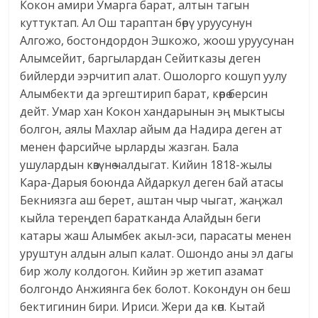
Кокон амири Умарга барат, алтын тагын
куттуктап. Ал Ош тараптан бөрү уруусунун
Алгожо, бостондордон Эшкожо, жоош уруусунан
Алымсейит, баргылардан Сейитказы деген
бийлерди ээрчитип алат. Ошолорго кошуп уулу
Алымбекти да эргештирип барат, көрө берсин
дейт. Умар хан Кокон хандарынын эң мыктысы
болгон, аялы Махлар айым да Надира деген ат
менен фарсийче ырларды жазган. Бала
ушулардын көзүнө чалдыгат. Кийин 1818-жылы
Кара-Дарыя боюнда Айдаркул деген бай атасы
Бекниязга аш берет, аштан чыр чыгат, жаңжал
кыйла тереңдеп баратканда Алайдын беги
катары жаш Алымбек акыл-эси, парасаты менен
уруштун алдын алып калат. Ошондо аны эл дагы
бир жолу колдогон. Кийин эр жетип азамат
болгондо Анжиянга бек болот. Кокондун он беш
бектигинин бири. Ириси. Жери да көп. Кытай