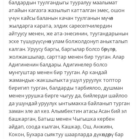
балдардын туулгандыгы тууралуу маалымат
атайын кагазга жазылып катталган эмес, ошон
үчүн кайсы баланын качан туулганын мүчөл
жылдарга карата, элдик саресепчилердин
айтуусу менен, же ата-энесинин, туугандарынын
эске түшүрүүсүнөн улам болжолдонуп аныкталып
калган. Уруусу баргы, баргылар болсо бөрүлөр,
жолжакшылар, сарттар менен бир тууган. Алар
Адигиненин балдары. Адигинелер болсо
мунгуштар менен бир тууган. Ар кандай
жамандык-жакшылыкта ушул уруулук топтор
биригип турган, балдарды тарбиялоо, душман
менен урушка бирге чыгуу да, бийлерди шайлоо
да ушундай уруулук ынтымакка байланып турган
заман эле ал кез. Алымбектин атасы Асан бий эл
башкарган, Батыш менен Чыгышка кербен
айдап, соода кылган, Кашкар, Ош, Анжиян,
Кокон, Бухара сыяктуу шаарларда дүкөндөрү бар