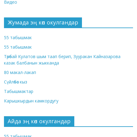
Видео
Жумада эң көп окулгандар
55 табышмак
55 табышмак
Төрөбай Кулатов шым таап берип, Зууракан Кайназарова
казак балбанын жыкканда
80 макал-лакап
Сүйлөбөс кыз
Табышмактар
Карышкырдын камкордугу
Айда эң көп окулгандар
55 табышмак