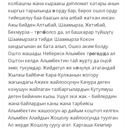
колбашчы жана кыраакы дипломат катары анын
кыргыз тарыхында өз орду бар, бирок ошол орду
тийешелүү баа-баасын ала албай жаткан инсан.
Ажы бийден Алтыбай, Шаамырза, Жетибай,
Бекмурза – төртөө болсо да, эл башкарар түйшүгү
Шаамырзага тийди. Шаамырза Кокон
хандыгынан ак бата алып, Ошко аким болду.
Ошто жашады. Небереси Алымбек төрөлгөндө да ал
Оштон келди. Алымбектин тай журту да оңой
эмес тукумдар. Жийдегүл же көпчүлүк атагандай
Жылжы байбиче Кара-Кулжанын жогору
жагындагы Ажике жайлоосунун Качура деген
конушун жайлаган тазбаргылардын Кутулмуш
деген бийинин кызы. Ушул эки жак – бийлердин
жана байлардын каны жана тарбиясы
Алымбектин жашоосун ар дайым коштоп келген.
Алымбек Алайдын Жошолу жайлоосунда туулган.
Ал жерде Жошолу суусу агат. Каргаша-Кемпир