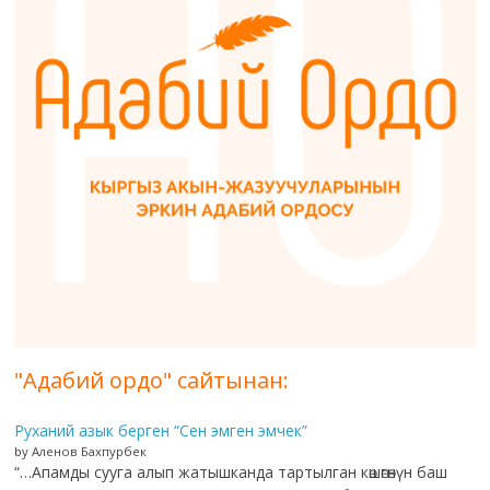
"Адабий ордо" сайтынан:
Руханий азык берген “Сен эмген эмчек”
by Аленов Бахпурбек
“…Апамды сууга алып жатышканда тартылган көшөгөнүн баш