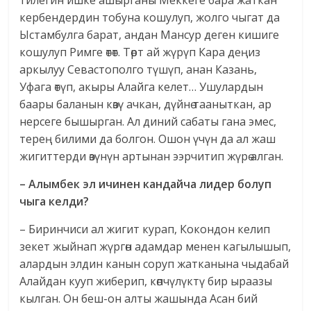
тилегин ишке ашырганы Меккеге бара жаткан
кербендердин тобуна кошулуп, жолго чыгат да
Ыстамбулга барат, андан Мансур деген кишиге
кошулуп Римге өтөт. Төрт ай жүрүп Кара деңиз
аркылуу Севастополго түшүп, анан Казань,
Уфага өтүп, акыры Алайга келет… Ушулардын
баары баланын көзү ачкан, дүйнө тааныткан, ар
нерсеге бышырган. Ал диний сабаты гана эмес,
терең билими да болгон. Ошон үчүн да ал жаш
жигиттерди өзүнүн артынан ээрчитип жүрө алган.
– Алымбек эл ичинен кандайча лидер болуп
чыга келди?
– Биринчиси ал жигит курап, Кокондон келип
зекет жыйнап жүргөн адамдар менен кагылышып,
алардын элдин канын соруп жатканына чыдабай
Алайдан кууп жиберип, көпчүлүктү бир ыраазы
кылган. Он беш-он алты жашында Асан бий