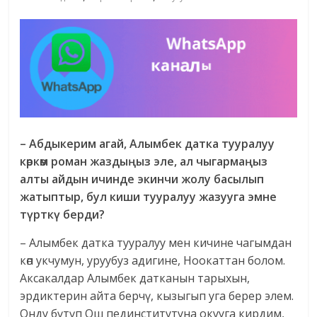
– Абдыкерим агай, Алымбек датка тууралуу
көркөм роман жаздыңыз эле, ал чыгармаңыз
алты айдын ичинде экинчи жолу басылып
жатыптыр, бул киши тууралуу жазууга эмне
түрткү берди?
– Алымбек датка тууралуу мен кичине чагымдан
көп укчумун, уруубуз адигине, Ноокаттан болом.
Аксакалдар Алымбек датканын тарыхын,
эрдиктерин айта берчү, кызыгып уга берер элем.
Онду бүтүп Ош пединститутуна окууга кирдим,