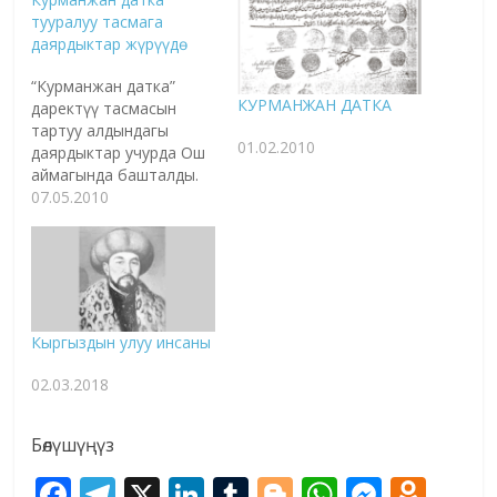
тууралуу тасмага
даярдыктар жүрүүдө
“Курманжан датка”
КУРМАНЖАН ДАТКА
даректүү тасмасын
тартуу алдындагы
01.02.2010
даярдыктар учурда Ош
аймагында башталды.
Тасманын режиссеру,
07.05.2010
Кыргыз эл артисти
Замир Эралиев
“Азаттыктын”
суроолоруна жооп
берди. - Учурда Ош
аймагынын кай
Кыргыздын улуу инсаны
жерлеринде болуп
жатасыздар? Кандай
02.03.2018
иштер жүрүп жатат? -
Бул жерде азыр абдан
чоң иш башталып
Бөлүшүңүз
жатат. Курманжан
F
T
X
Li
T
Bl
W
M
O
датка апабыз тууралуу