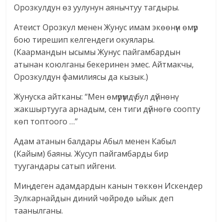
Орозкулдун өз уулунун аянычтуу тагдыры.
Атеист Орозкул менен Жунус имам экөөнүн өмүр
бою тирешип келгендеги окуялары.
(Каармандын ысымы Жунус пайгамбардын
атынан коюлганы бекеринен эмес. Айтмакчы,
Орозкулдун фамилиясы да кызык.)
Жунуска айтканы: “Мен өмүрүмдү бул дүйнөнү
жакшыртууга арнадым, сен тиги дүйнөгө соопту
көп топтоого …”
Адам атанын балдары Абыл менен Кабыл
(Кайым) баяны. Жусуп пайгамбарды бир
туугандары сатып ийгени.
Миӊдеген адамдардын канын төккөн Искендер
Зулкарнайдын диний чөйрөдө ыйык деп
таанылганы.