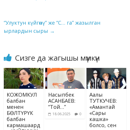
k
p
er
s
n
ni
k
ki
“Улуктун күйгөнү” же “С… га” жазылган
ырлардын сыры
→
Сизге да жагышы мүмкүн
КОЖОМКУЛ
Насыпбек
Аалы
балбан
АСАНБАЕВ:
ТУТКУЧЕВ:
менен
“Той…”
«Амантай
БӨЛТҮРҮК
«Сары
18.06.2025
0
балбан
кашка»
кармашаард
болсо, сен