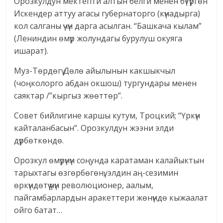
Орозкулдун мектепти алтын белги менен бүтүргөн
Искендер аттуу агасы губернаторго (күнадырга)
кол салганы үчүн дарга асылган. “Башкача кылам”
(Лениндин өмүр жолундагы бурулуш окуяга
ишарат).
Муз-Төрдөгү Дөлө айылынын какшыкчыл
(чоӊколорго абдан окшош) тургундары менен
саяктар /”кыргыз жөөттөр”.
Совет бийлигине каршы кутум, Троцкий; “Үркүн
кайталанбасын”. Орозкулдун жээни элди
дүрбөткөндө.
Орозкул өмүрүнүн соӊунда каратаман калайыктын
тарыхтагы өзгөрбөгөнү, элдин аӊ-сезимин
өркүндөтүү үчүн революционер, аалым,
пайгамбарлардын аракеттери жөнүндө кыжаалат
ойго батат…