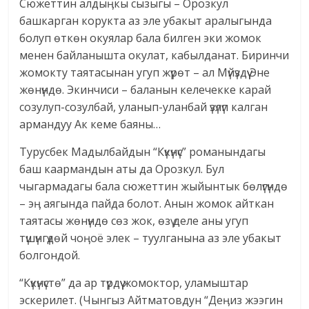
Сюжеттин алдыӊкы сызыгы – Орозкул
башкарган корукта аз эле убакыт аралыгында
болуп өткөн окуялар бала билген эки жомок
менен байланышта окулат, кабылданат. Биринчи
жомокту таятасынан угуп жүрөт – ал Мүйүздүү Эне
жөнүндө. Экинчиси – баланын келечекке карай
созулуп-созулбай, уланып-уланбай үзүлүп калган
армандуу Ак кеме баяны…
Турусбек Мадылбайдын “Күкүнүс” романындагы
баш каармандын аты да Орозкул. Бул
чыгармадагы бала сюжеттин жыйынтык бөлүгүндө
– эӊ аягында пайда болот. Анын жомок айткан
таятасы жөнүндө сөз жок, өзү деле аны угуп
түшүнгүдөй чоӊоё элек – туулганына аз эле убакыт
болгондой.
“Күкүнүстө” да ар түрдүү жомоктор, уламыштар
эскерилет. (Чынгыз Айтматовдун “Деӊиз жээгин