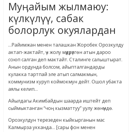
Муӊайым жылмаюу:
күлкүлүү, сабак
болорлук окуялардан
…Райимжан менен талашкан Жоробек Орозкулду
актап-жактайт, үч жолу мүдүрүлгөн атын дароо
союп салган деп мактайт. Сталинге салыштырат.
Анын ордунда болсом, айыпталгандарды
кулакка тартпай эле атып салмакмын,
коммунизм куруп коймокмун дейт. Ошол убакта
аялы келип…
Айылдагы Акимбайдын шаарда иштейт деп
сыймыктанган “чоӊ кызматтуу” уулу жөнүндө.
Орозкулдун терезеден кыйкырганын мас
Калмырза укканда… [сары фон менен