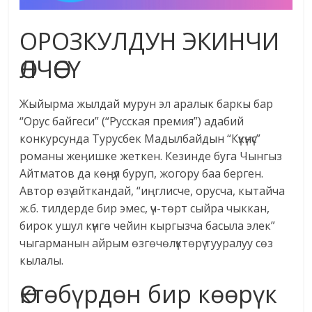
ОРОЗКУЛДУН ЭКИНЧИ
ӨЛЧӨӨСҮ
Жыйырма жылдай мурун эл аралык баркы бар
“Орус байгеси” (“Русская премия”) адабий
конкурсунда Турусбек Мадылбайдын “Күкүнүс”
романы жеӊишке жеткен. Кезинде буга Чынгыз
Айтматов да көӊүл буруп, жогору баа берген.
Автор өзү айткандай, “иңглисче, орусча, кытайча
ж.б. тилдерде бир эмес, үч-төрт сыйра чыккан,
бирок ушул күнгө чейин кыргызча басыла элек”
чыгарманын айрым өзгөчөлүктөрү тууралуу сөз
кылалы.
Өктөбүрдөн бир көөрүк