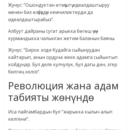
Жунус: “Ошондуктан өтмүштү идеалдаштыруу
менен биз өзүбүздүн кемчиликтерди да
идеалдаштырабыз”.
Албуут дайраны сугат арыкка бөгөш үчүн
курмандыкка чалынган жетим баланын баяны.
Жунус: “Бирок элди Кудайга сыйынуудан
кайтарып, анын ордуна жеке адамга сыйынтып
койдуӊар. Бул деле кулчулук, бул дагы дин, эгер
билгиӊ келсе”.
Революция жана адам
табияты жөнүндө
Иса пайгамбардын бул “жарыкка кылыч алып
келгени”.