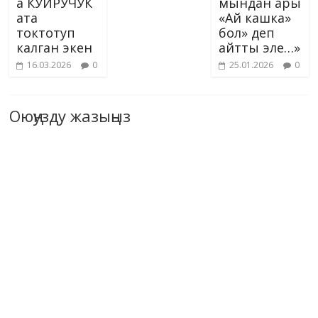
а КУЙРУЧУК
мындан ары
ата
«Ай кашка»
токтотуп
бол» деп
калган экен
айтты эле…»
16.03.2026
0
25.01.2026
0
Оюңузду жазыңыз