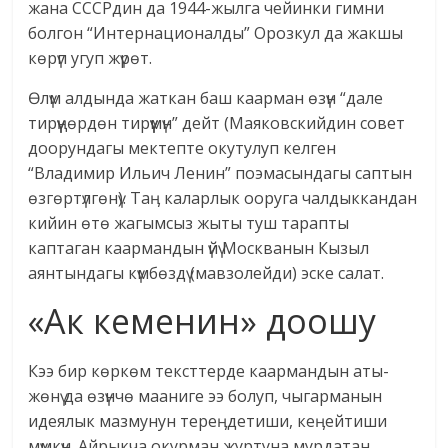
жана СССРдин да 1944-жылга чейинки гимни
болгон “Интернационалды” Орозкул да жакшы
көрүп угуп жүрөт.
Өлүм алдында жаткан баш каарман өзүн “дале
тирүүңөрдөн тирүүмүн” дейт (Маяковскийдин совет
доорундагы мектепте окутулуп келген
“Владимир Ильич Ленин” поэмасындагы саптын
өзгөртүлгөнү). Таӊ каларлык ооруга чалдыккандан
кийин өтө жагымсыз жыты туш тарапты
каптаган каармандын үйү Москванын Кызыл
аянтындагы күмбөздү (мавзолейди) эске салат.
«Ак кеменин» доошу
Кээ бир көркөм тексттерде каармандын аты-
жөнү да өзүнчө мааниге ээ болуп, чыгарманын
идеялык мазмунун тереӊдетиши, кеӊейтиши
мүмкүн. Айрыкча окурман журтуна мурдатан