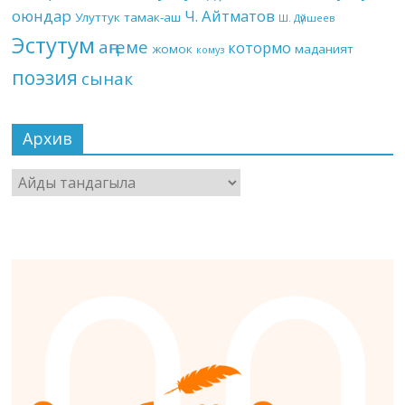
оюндар
Ч. Айтматов
Улуттук тамак-аш
Ш. Дүйшеев
Эстутум
аңгеме
котормо
жомок
маданият
комуз
поэзия
сынак
Архив
Архив