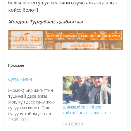
белгиленген ушул келкини өзүнчө алкакка алып
койсо болот]
Жолдош Турдубаев, адабиятчы
Похожее
Сулуу келин
(жомок) Бир жигиттин
түшүнө ай десе аркы
жок, күн десе көркү жок
Шамшыбек Өтөбаев
сулуу кыз кирет. Ошо
кайталангыс талант эле
сулууну табам деп ал
жигит: Медийнанын
29.09.2014
14.12.2010
беш бурчун, Беш