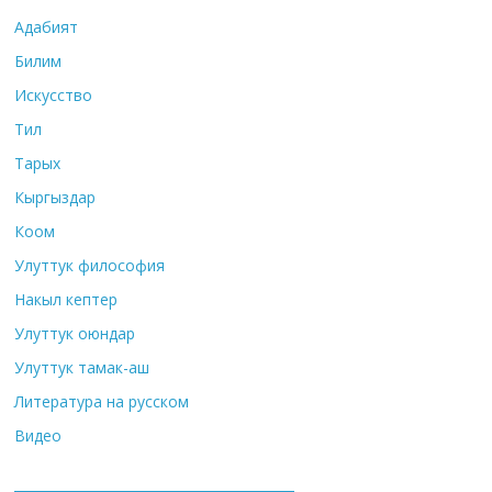
Адабият
Билим
Искусство
Тил
Тарых
Кыргыздар
Коом
Улуттук философия
Накыл кептер
Улуттук оюндар
Улуттук тамак-аш
Литература на русском
Видео