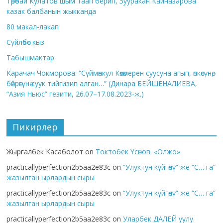
Төрөбай Кулатов шым таап берип, Зууракан Кайназарова
казак балбанын жыкканда
80 макал-лакап
Сүйлөбөс кыз
Табышмактар
Карачач Чокморова: “Сүймөнкул Көкөмерен суусуна агып, өпкөсүнө,
бөйрөгүнө суук тийгизип алган…” (Динара БЕЙШЕНАЛИЕВА,
“Азия Ньюс” гезити, 26.07–17.08.2023-ж.)
Пикирлер
Жыргалбек Касаболот
on
Токтобек Үсөнов. «Олжо»
practicallyperfection2b5aa2e83c
on
“Улуктун күйгөнү” же “С… га”
жазылган ырлардын сыры
practicallyperfection2b5aa2e83c
on
“Улуктун күйгөнү” же “С… га”
жазылган ырлардын сыры
practicallyperfection2b5aa2e83c
on
Уларбек ДАЛЕЙ уулу.