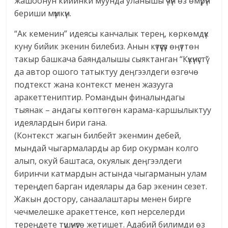
жашоонун кийинки муунда уланышы үчүн өз өмүрүн
бериши мүмкүн.
“Ак кеменин” идеясы канчалык тереӊ, көркөмдүк
куну бийик экенин билебиз. Анын күтүүсүз өӊүттөн
такыр башкача баяндалышы сыяктанган “Күкүнүстү”
да автор ошого татыктуу деӊгээлдеги өзгөчө
подтекст жана контекст менен жазууга
аракеттениптир. Романдын финалындагы
тыянак – андагы көптөгөн карама-каршылыктуу
идеялардын бири гана.
(Контекст жагын билбейт экенмин дебей,
мындай чыгармаларды ар бир окурман колго
алып, окуй баштаса, окуялык деӊгээлдеги
биринчи катмардын астында чыгарманын улам
тереӊдеп барган идеялары да бар экенин сезет.
Жакын достору, санаалаштары менен бирге
чечмелешке аракеттенсе, көп нерселерди
тереӊдете түшүнүүгө жетишет. Адабий билимди өз