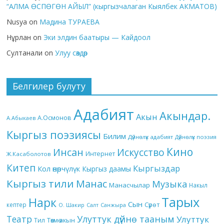
“АЛМА ӨСПӨГӨН АЙЫЛ” (кыргызчалаган Кыялбек АКМАТОВ)
Nusya
on
Мадина ТУРАЕВА
Нұрлан
on
Эки элдин баатыры — Кайдоол
Султанали
on
Улуу сөздөр
Белгилер булуту
Адабият
Акындар.
Акын
А.Осмонов
А.Абыкаев
Кыргыз поэзиясы
Билим
Дүйнөлүк адабият
Дүйнөлүк поэзия
Кино
Инсан
Искусство
Интернет
Ж.Касаболотов
Китеп
Кыргыздар
Кол өнөрчүлүк
Кыргыз даамы
Кыргыз тили
Манас
Музыка
Манасчылар
Накыл
Тарых
Нарк
Сын
кептер
Сүрөт
О. Шакир
Салт
Санжыра
Театр
Улуттук дүйнө тааным
Улуттук
Төкмө акын
Тил