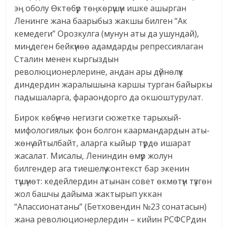
эӊ оболу Өктөбүр төӊкөрүшүн ишке ашырган
Ленинге жана баарыбыз жакшы билген “Ак
кемедеги” Орозкулга (мунун аты да ушундай),
миӊдеген бейкүнөө адамдарды репрессиялаган
Сталин менен кыргыздын
революционерлерине, андан ары дүйнөлүк
диндердин жаралышына каршы турган байыркы
падышаларга, фараондорго да окшоштурулат.
Бирок көбүнчө негизги сюжетке тарыхый-
мифологиялык фон болгон каармандардын аты-
жөнү айтылбайт, аларга кыйыр түрдө ишарат
жасалат. Мисалы, Лениндин өмүр жолун
билгендер ага тиешелүү контекст бар экенин
түшүнөт: кедейлердин атынан совет өкмөтүн түзгөн
жол башчы дайыма жактырып уккан
“Апассионатаны” (Бетховендин №23 сонатасын)
жана революционерлердин – кийин РСФСРдин