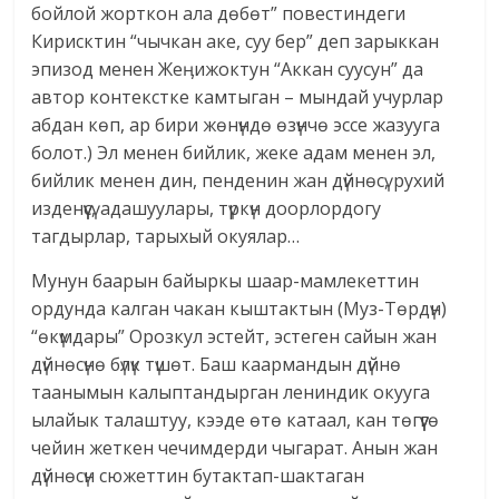
бойлой жорткон ала дөбөт” повестиндеги
Кирисктин “чычкан аке, суу бер” деп зарыккан
эпизод менен Жеӊижоктун “Аккан суусун” да
автор контекстке камтыган – мындай учурлар
абдан көп, ар бири жөнүндө өзүнчө эссе жазууга
болот.) Эл менен бийлик, жеке адам менен эл,
бийлик менен дин, пенденин жан дүйнөсү, рухий
изденүүсү, адашуулары, түркүн доорлордогу
тагдырлар, тарыхый окуялар…
Мунун баарын байыркы шаар-мамлекеттин
ордунда калган чакан кыштактын (Муз-Төрдүн)
“өкүмдары” Орозкул эстейт, эстеген сайын жан
дүйнөсүнө бүлүк түшөт. Баш каармандын дүйнө
таанымын калыптандырган лениндик окууга
ылайык талаштуу, кээде өтө катаал, кан төгүүгө
чейин жеткен чечимдерди чыгарат. Анын жан
дүйнөсүн сюжеттин бутактап-шактаган