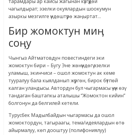
тарамдары ар кайсы жагынан күзгүдөй
чагылдырат; эзелки окуялардын шоокумун
азыркы мезгилге үндөштүрө жаӊыртат…
Бир жомоктун миӊ
соӊу
Чынгыз Айтматовдун повестиндеги эки
жомоктун бири – Бугу Эне жөнүндөгү эзелки
уламыш, экинчиси – ошол жомоктун ак кеме
тууралуу бала кыялданып жүргөн, бирок бүтпөй
калган уландысы. Автордун бул чыгармасы үчүн өзү
тандаган баштапкы аталышы “Жомоктон кийин”
болгонун да белгилей кетели.
Турусбек Мадылбайдын чыгармасы да ошол
жомоктордун, тагыраагы, тема/идеялардын өтө
айырмалуу, көп дооштуу (полифониялуу)