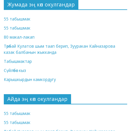
Жумада эң көп окулгандар
55 табышмак
55 табышмак
80 макал-лакап
Төрөбай Кулатов шым таап берип, Зууракан Кайназарова
казак балбанын жыкканда
Табышмактар
Сүйлөбөс кыз
Карышкырдын камкордугу
Айда эң көп окулгандар
55 табышмак
55 табышмак