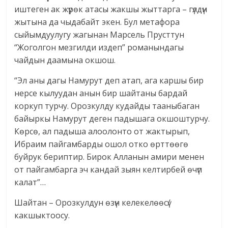
иштеген ак жүрөк атасы жакшы жыттарга – гүлдүн
жытына да чыдабайт экен. Бул метафора
сыйымдуулугу жагынан Марсель Прусттун
“Жоголгон мезгилди издеп” романындагы
чайдын даамына окшош.
“Эл аны дагы Намурут деп атап, ага каршы бир
нерсе кылуудан анын бир шайтаны бардай
коркуп турчу. Орозкулду кудайды тааныбаган
байыркы Намурут деген падышага окшоштурчу.
Көрсө, ал падыша алоолонто от жактырып,
Ибраим пайгамбарды ошол отко өрттөөгө
буйрук бериптир. Бирок Алланын амири менен
от пайгамбарга эч кандай зыян келтирбей өчүп
калат”…
Шайтан – Орозкулдун өзүн келекелөөсү/
какшыктоосу.