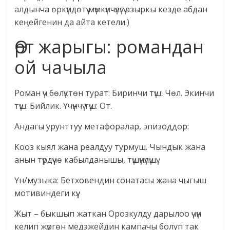
алдынча өркүндөтүү мүмкүнчүлүгү азыркы кезде абдан
кеӊейгенин да айта кетели.)
Өрт жарыгы: романдан
ой чачыла
Роман үч бөлүктөн турат: Биринчи түш: Чөл. Экинчи
түш: Бийлик. Үчүнчү түш: От.
Андагы урунттуу метафоралар, эпизоддор:
Кооз кыял жана реалдуу турмуш. Чындык жана
анын түрдүүчө кабылданышы, түшүнүлүшү.
Үн/музыка: Бетховендин сонатасы жана чыгыш
мотивиндеги күү.
Жыт – быкшып жаткан Орозкулду дарылоо үчүн
келип жүргөн медэжейдин кампачы болуп так