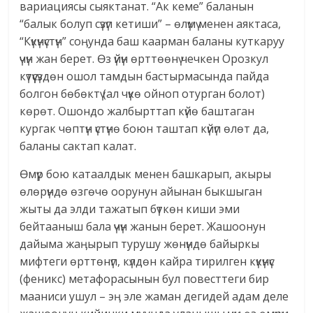
вариациясы сыяктанат. “Ак кеме” баланын
“балык болуп сүзүп кетиши” – өлүмү менен аяктаса,
“Күкүнүстүн” соӊунда баш каарман баланы куткаруу
үчүн жан берет. Өз үйүн өрттөөнү чечкен Орозкул
күтүүсүздөн ошол тамдын бастырмасында пайда
болгон бөбөктү (ал чүкө ойноп отурган болот)
көрөт. Ошондо жалбырттап күйө баштаган
кургак чөптүн үстүнө боюн таштап күйүп өлөт да,
баланы сактап калат.
Өмүр бою катаалдык менен башкарып, акыры
өлөрүндө өзгөчө оорунун айынан быкшыган
жыты да элди тажатып бүткөн киши эми
бейтааныш бала үчүн жанын берет. Жашоонун
дайыма жаӊырып турушу жөнүндө байыркы
мифтеги өрттөнүп, күлдөн кайра тирилген күкүнүс
(феникс) метафорасынын бул повесттеги бир
мааниси ушул – эӊ эле жаман дегидей адам деле