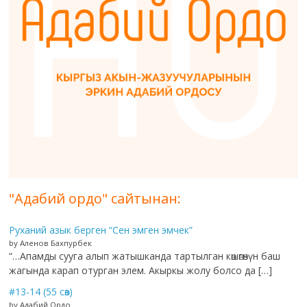
"Адабий ордо" сайтынан:
Руханий азык берген “Сен эмген эмчек”
by Аленов Бахпурбек
“…Апамды сууга алып жатышканда тартылган көшөгөнүн баш
жагында карап отурган элем. Акыркы жолу болсо да […]
#13-14 (55 сөз)
by Адабий Ордо