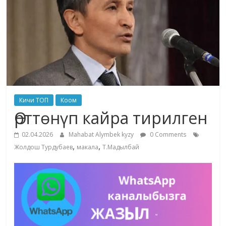
жана
адабияты
Кичи ТОП
Коом
Өрттөнүп кайра тирилген
02.04.2026
Mahabat Alymbek kyzy
0 Comments
,
,
Жолдош Турдубаев
макала
Т.Мадылбай