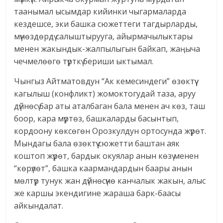
таанымал ысымдар кийинки чыгармаларда
кездешсе, эки башка сюжеттеги тагдырларды,
мүнөздөрдү салыштырууга, айырмачылыктары
менен жакындык-жалпылыгын байкап, жаӊыча
чечмелөөгө түрткү бериши ыктымал.
Чынгыз Айтматовдун “Ак кемесиндеги” өзөктүү
кагылыш (конфликт) жомоктогудай таза, аруу
дүйнөсү бар аты аталбаган бала менен ач көз, таш
боор, кара мүртөз, башкаларды басынтып,
кордоону көксөгөн Орозкулдун ортосунда жүрөт.
Мындагы бала өзөктүү сюжетти баштан аяк
коштоп жүрөт, бардык окуялар анын көзү менен
“көрүлөт”, башка каармандардын баары анын
мөлтүр тунук жан дүйнөсүнө канчалык жакын, алыс
же каршы экендигине жараша барк-баасы
айкындалат.