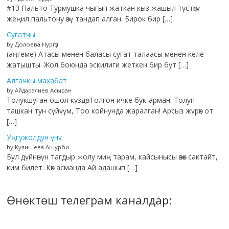
#13 Пальто Турмушка чыгып жаткан кыз жашыл түстөгү
жеңил пальтону өзү тандап алган. Бирок бир […]
Сугатчы
by Долоева Нургүл
(аңгеме) Атасы менен баласы сугат талаасы менен келе
жатышты. Жол боюнда эскилиги жеткен бир бут […]
Алгачкы махабат
by Айдаралиев Асыран
Толукшуган ошол күздө, Толгон ичке бук-арман. Толуп-
ташкан тун сүйүүм, Тоо койнунда жаралган! Арсыз жүрөк от
[…]
Уңгужолдун үнү
by Кулишева Ашурби
Бул дүйнөнүн тагдыр жолу миң тарам, кайсынысы өзөк сактайт,
ким билет. Көк асманда Ай адашып […]
Өнөктөш телеграм каналдар: