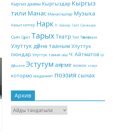
Кыргыз
Кыргыздар
Кыргыз даамы
тили
Манас
Музыка
Манасчылар
Нарк
Накыл кептер
О. Шакир
Салт
Санжыра
Тарых
Театр
Сын
Төкмө акын
Сүрөт
Тил
Улуттук дүйнө тааным
Улуттук
оюндар
Ч. Айтматов
Улуттук тамак-аш
Ш.
Эстутум
аңгеме
жомок
Дүйшеев
комуз
поэзия
сынак
котормо
маданият
Архив
Архив