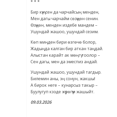
* * *
Бир күнү сен да чарчайсың менден,
Мен дагы чарчайм сөзүңөн сенин.
Өзүңөн, менден издебе мандем –
Ушундай жашоо, ушундай сезим.
Көп миңден бири өзгөчө болор,
Жадыңда калган бир аткан таңдай.
Алыстан карайт ак мөңгү тоолор –
Сен дагы, мен да эмеспиз андай.
Ушундай жашоо, ушундай тагдыр.
Билемин аны, эң сонун, жакшы!
А бирок неге – кунарсыз такыр –
Буулугуп кээде жүрөгүм жашыйт.
09.03.2026