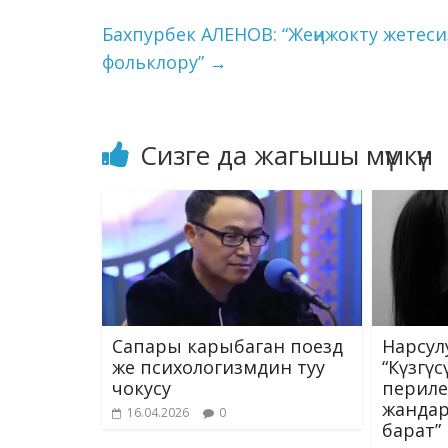
o
m
n
p
k
p
Бахпурбек АЛЕНОВ: “Жеңижокту жетес
фольклору”
→
Сизге да жагышы мүмкүн
Сапары карыбаган поезд
Нарсул
же психологизмдин туу
“Күзгү
чокусу
периле
жандар
16.04.2026
0
барат”