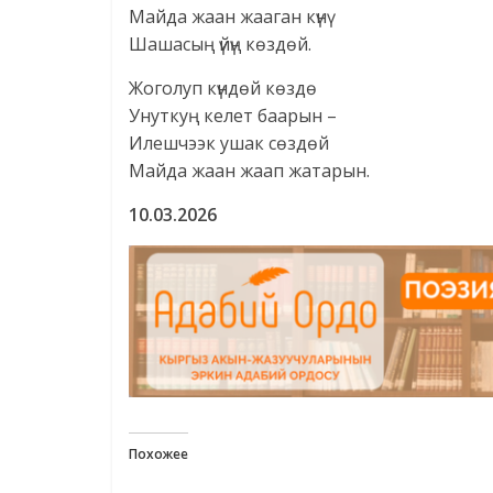
Майда жаан жааган күнү
Шашасың үйүң көздөй.
Жоголуп күндөй көздө
Унуткуң келет баарын –
Илешчээк ушак сөздөй
Майда жаан жаап жатарын.
10.03.2026
Похожее