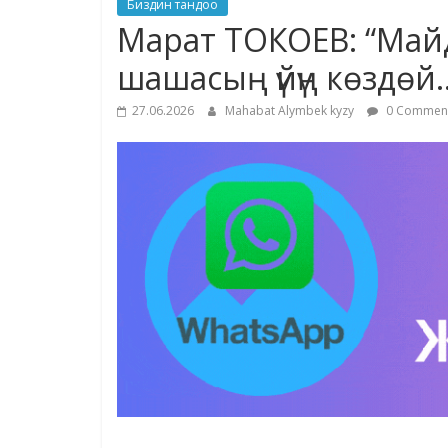
Биздин тандоо
Марат ТОКОЕВ: “Майда
шашасың үйүң көздөй
27.06.2026
Mahabat Alymbek kyzy
0 Commen