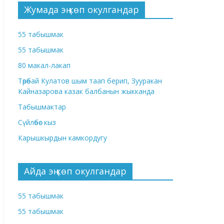
Жумада эң көп окулгандар
55 табышмак
55 табышмак
80 макал-лакап
Төрөбай Кулатов шым таап берип, Зууракан
Кайназарова казак балбанын жыкканда
Табышмактар
Сүйлөбөс кыз
Карышкырдын камкордугу
Айда эң көп окулгандар
55 табышмак
55 табышмак