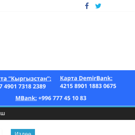
ЫШ
Издөө