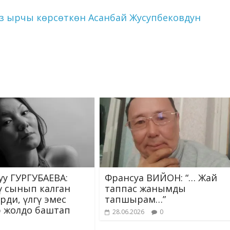
g
as
n
er
s
k
из ырчы көрсөткөн Асанбай Жусупбековдун
ni
ki
уу ГУРГУБАЕВА:
Франсуа ВИЙОН: “… Жай
сү сынып калган
таппас жанымды
рди, үлгү эмес
тапшырам…”
 жолдо баштап
28.06.2026
0