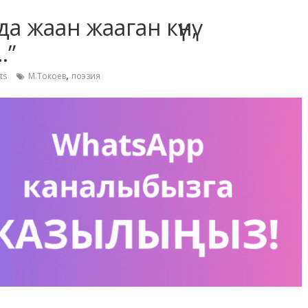
 жаан жааган күнү,
…”
,
ts
М.Токоев
поэзия