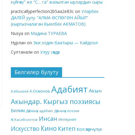
күйгөнү” же “С… га” жазылган ырлардын сыры
practicallyperfection2b5aa2e83c
on
Уларбек
ДАЛЕЙ уулу. “АЛМА ӨСПӨГӨН АЙЫЛ”
(кыргызчалаган Кыялбек АКМАТОВ)
Nusya
on
Мадина ТУРАЕВА
Нұрлан
on
Эки элдин баатыры — Кайдоол
Султанали
on
Улуу сөздөр
Белгилер булуту
Адабият
Акын
А.Осмонов
А.Абыкаев
Акындар. Кыргыз поэзиясы
Билим
Дүйнөлүк адабият
Дүйнөлүк поэзия
Инсан
Интернет
Ж.Касаболотов
Кино
Китеп
Искусство
Кол өнөрчүлүк