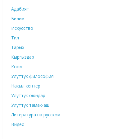
Адабият
Билим
Искусство
Тил
Тарых
Кыргыздар
Коом
Улуттук философия
Накыл кептер
Улуттук оюндар
Улуттук тамак-аш
Литература на русском
Видео