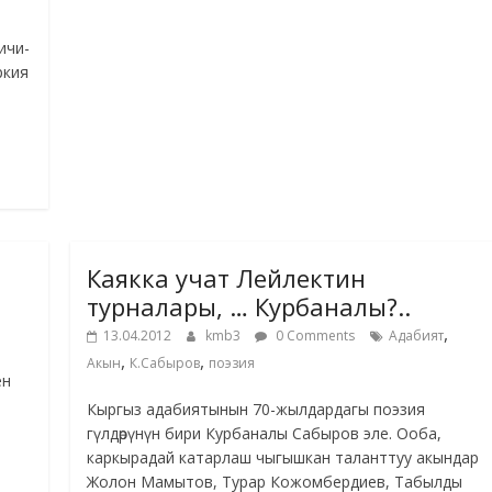
ичи-
ркия
Каякка учат Лейлектин
турналары, … Курбаналы?..
,
13.04.2012
kmb3
0 Comments
Адабият
,
,
Акын
К.Сабыров
поэзия
ен
Кыргыз адабиятынын 70-жылдардагы поэзия
гүлдөрүнүн бири Курбаналы Сабыров эле. Ооба,
каркырадай катарлаш чыгышкан таланттуу акындар
Жолон Мамытов, Турар Кожомбердиев, Табылды