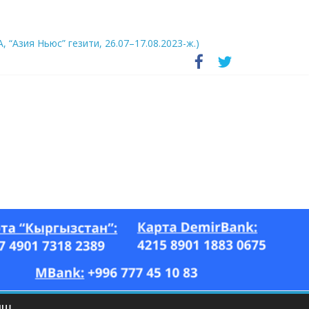
А, “Азия Ньюс” гезити, 26.07–17.08.2023-ж.)
ЫШ