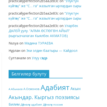
practicallyperfection2b5aa2e83c
on
“Улуктун
күйгөнү” же “С… га” жазылган ырлардын сыры
practicallyperfection2b5aa2e83c
on
“Улуктун
күйгөнү” же “С… га” жазылган ырлардын сыры
practicallyperfection2b5aa2e83c
on
Уларбек
ДАЛЕЙ уулу. “АЛМА ӨСПӨГӨН АЙЫЛ”
(кыргызчалаган Кыялбек АКМАТОВ)
Nusya
on
Мадина ТУРАЕВА
Нұрлан
on
Эки элдин баатыры — Кайдоол
Султанали
on
Улуу сөздөр
Белгилер булуту
Адабият
Акын
А.Осмонов
А.Абыкаев
Акындар. Кыргыз поэзиясы
Билим
Дүйнөлүк адабият
Дүйнөлүк поэзия