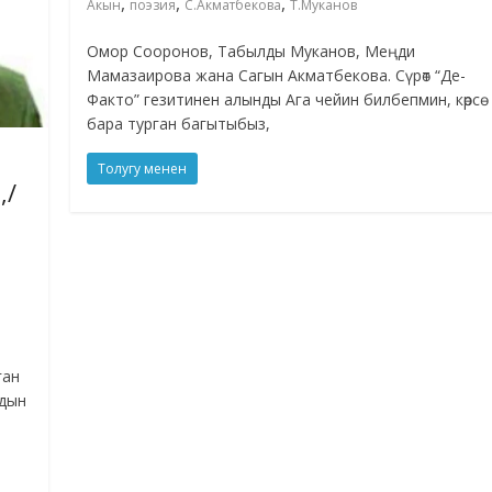
,
,
,
Акын
поэзия
С.Акматбекова
Т.Муканов
Омор Сооронов, Табылды Муканов, Меңди
Мамазаирова жана Сагын Акматбекова. Сүрөт “Де-
Факто” гезитинен алынды Ага чейин билбепмин, көрсө
бара турган багытыбыз,
Толугу менен
,/
ган
рдын