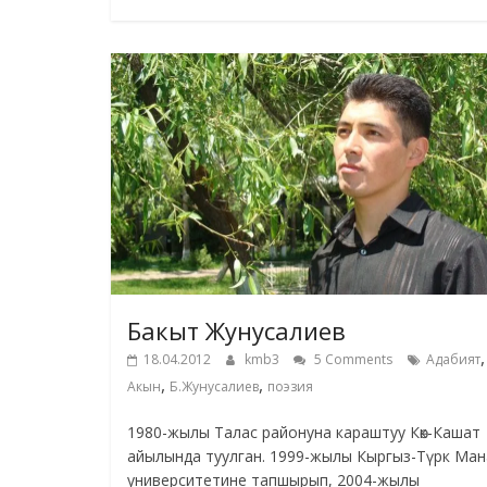
Бакыт Жунусалиев
,
18.04.2012
kmb3
5 Comments
Адабият
,
,
Акын
Б.Жунусалиев
поэзия
1980-жылы Талас районуна караштуу Көк-Кашат
айылында туулган. 1999-жылы Кыргыз-Түрк Ман
университетине тапшырып, 2004-жылы