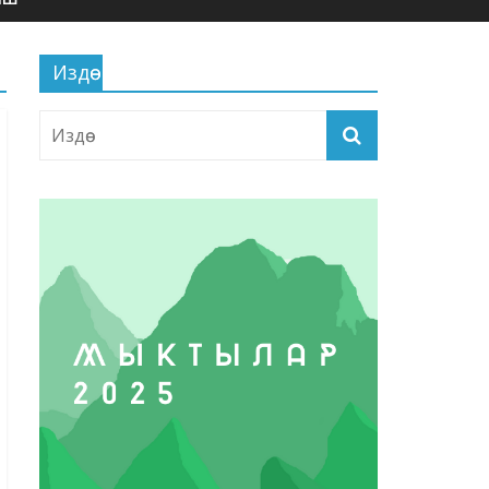
Издөө