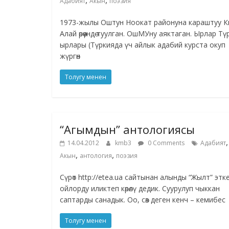
,
,
Адабият
Акын
поэзия
1973-жылы Оштун Ноокат районуна караштуу К
Алай өрөөүндө туулган. ОшМУну аяктаган. Ырлар Тү
ырлары (Түркияда үч айлык адабий курста окуп
жүргөн
Толугу менен
“Агымдын” антологиясы
,
14.04.2012
kmb3
0 Comments
Адабият
,
,
Акын
антология
поэзия
Сүрөт http://etea.ua сайтынан алынды “Жылт” этк
ойлорду иликтеп көрөлү дедик. Суурулуп чыккан
саптарды санадык. Оо, сөз деген кенч – кемибес
Толугу менен