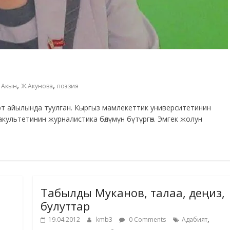
,
,
,
Акын
Ж.Акунова
поэзия
т айылында туулган. Кыргыз мамлекеттик университетинин
культетинин журналистика бөлүмүн бүтүргөн. Эмгек жолун
Табылды Муканов, талаа, деңиз,
булуттар
,
19.04.2012
kmb3
0 Comments
Адабият