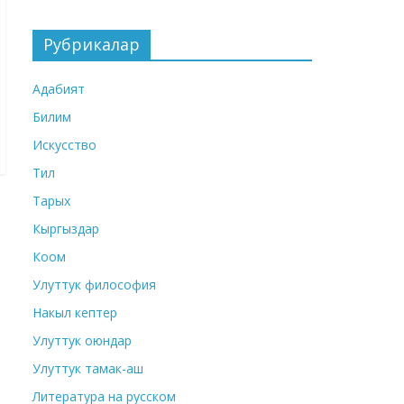
Рубрикалар
Адабият
Билим
Искусство
Тил
Тарых
Кыргыздар
Коом
Улуттук философия
Накыл кептер
Улуттук оюндар
Улуттук тамак-аш
Литература на русском