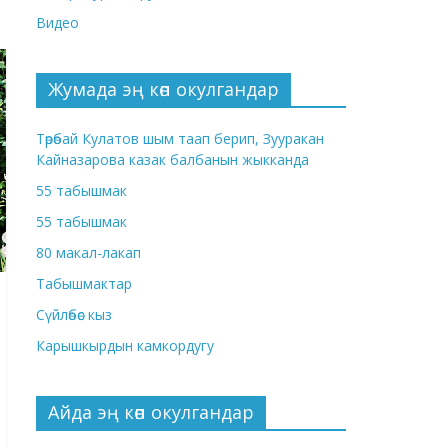
Видео
Жумада эң көп окулгандар
Төрөбай Кулатов шым таап берип, Зууракан
Кайназарова казак балбанын жыкканда
55 табышмак
55 табышмак
80 макал-лакап
Табышмактар
Сүйлөбөс кыз
Карышкырдын камкордугу
Айда эң көп окулгандар