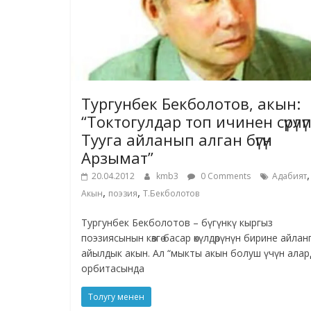
Тургунбек Бекболотов, акын:
“Токтогулдар топ ичинен сүрүлүп
Тууга айланып алган бүгүн
Арзымат”
,
20.04.2012
kmb3
0 Comments
Адабият
,
,
Акын
поэзия
Т.Бекболотов
Тургунбек Бекболотов – бүгүнкү кыргыз
поэзиясынын көзгө басар өкүлдөрүнүн бирине айлан
айылдык акын. Ал “мыкты акын болуш үчүн ала
орбитасында
Толугу менен