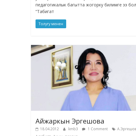
педагогикалык багытта жогорку билимге ээ бол
“Табигат
Толугу менен
Айжаркын Эргешова
18.04.2012
kmb3
1 Comment
А.Эргешо