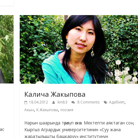
Калича Жакыпова
,
18.04.2012
kmb3
8 Comments
Адабият
,
,
Акын
К.Жакыпова
поэзия
Нарын шаарында төрөлүп өскөн. Мектепти аяктаган соң
ас
Кыргыз Агрардык университетинин «Суу жана
жаратылышты башкаруу» институтунун