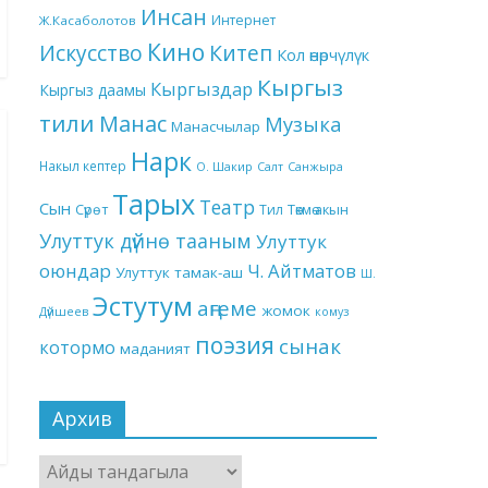
Инсан
Интернет
Ж.Касаболотов
Кино
Китеп
Искусство
Кол өнөрчүлүк
Кыргыз
Кыргыздар
Кыргыз даамы
тили
Манас
Музыка
Манасчылар
Нарк
Накыл кептер
О. Шакир
Салт
Санжыра
Тарых
Театр
Сын
Төкмө акын
Сүрөт
Тил
Улуттук дүйнө тааным
Улуттук
оюндар
Ч. Айтматов
Улуттук тамак-аш
Ш.
Эстутум
аңгеме
жомок
Дүйшеев
комуз
поэзия
сынак
котормо
маданият
Архив
Архив