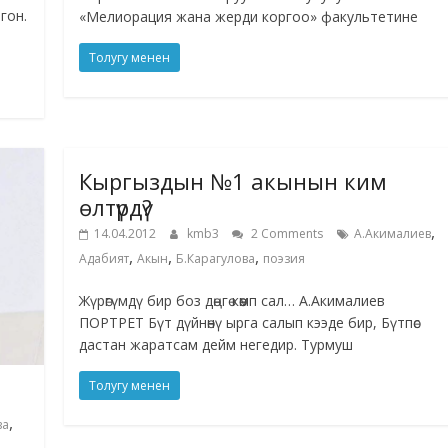
гон.
«Мелиорация жана жерди коргоо» факультетине
Толугу менен
Кыргыздын №1 акынын ким
өлтүрдү?
,
14.04.2012
kmb3
2 Comments
А.Акималиев
,
,
,
Адабият
Акын
Б.Карагулова
поэзия
Жүрөгүмдү бир боз дөңгө көөмп сал… А.Акималиев
ПОРТРЕТ Бүт дүйнөнү ырга салып кээде бир, Бүтпөс
дастан жаратсам дейм негедир. Турмуш
Толугу менен
,
ва