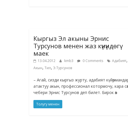
Кыргыз Эл акыны Эрнис
Турсунов менен жаз күнүндөгү
маек
,
13.04.2012
kmb3
0 Comments
Адабият
,
,
Акын
Тил
Э.Турсунов
– Агай, сизди кыргыз журту, адабият күйөрманда
атактуу акын, профессионал котормочу, кара сө
чебери Эрнис Турсунов деп билет. Бирок өз
Толугу менен