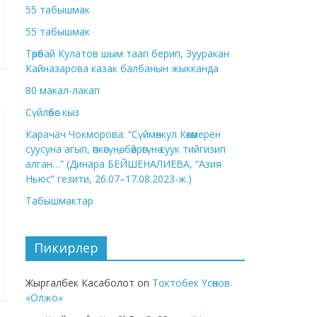
55 табышмак
55 табышмак
Төрөбай Кулатов шым таап берип, Зууракан
Кайназарова казак балбанын жыкканда
80 макал-лакап
Сүйлөбөс кыз
Карачач Чокморова: “Сүймөнкул Көкөмерен
суусуна агып, өпкөсүнө, бөйрөгүнө суук тийгизип
алган…” (Динара БЕЙШЕНАЛИЕВА, “Азия
Ньюс” гезити, 26.07–17.08.2023-ж.)
Табышмактар
Пикирлер
Жыргалбек Касаболот
on
Токтобек Үсөнов.
«Олжо»