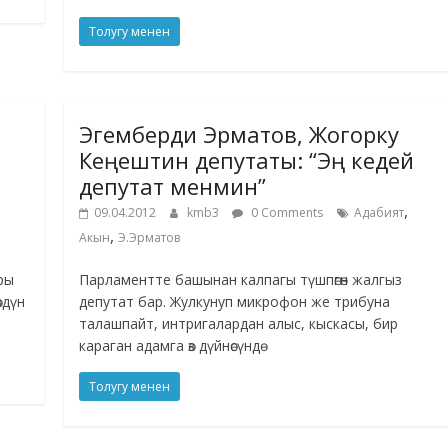
Толугу менен
Эгемберди Эрматов, Жогорку
Кеңештин депутаты: “Эң кедей
депутат менмин”
,
09.04.2012
kmb3
0 Comments
Адабият
,
Акын
Э.Эрматов
ры
Парламентте башынан калпагы түшпөгөн жалгыз
здүн
депутат бар. Жулкунуп микрофон же трибуна
талашпайт, интригалардан алыс, кыскасы, бир
караган адамга өз дүйнөсүндө
Толугу менен