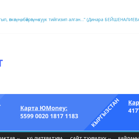
ып, өпкөсүнө, бөйрөгүнө суук тийгизип алган…” (Динара БЕЙШЕНАЛИЕВ
ры он үч акындын котормосунда
ЛАКТАР
KG ЛИТЕРАТУРА
САЙТ ТУУРАЛУУ
БАЙЛАН