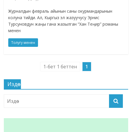
Журналдын февраль айынын саны окурмандарынын
колуна тийди. Ал, Кыргыз эл жазуучусу Эрнис
Турсуновдун жаңы гана жазылган “Хан Теңир” романы
менен
Толугу менен
1-бет 1 беттен
1
Издөө