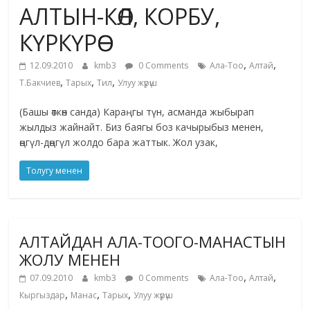
АЛТЫН-КӨЛ, КОРБУ,
жана
адабияты
КҮРКҮРӨӨ
,
,
12.09.2010
kmb3
0 Comments
Ала-Тоо
Алтай
,
,
,
Т.Бакчиев
Тарых
Тил
Улуу жүрүш
(Башы өткөн санда) Караңгы түн, асманда жыбырап
жылдыз жайнайт. Биз баягы боз качырыбыз менен,
өңгүл-дөңгүл жолдо бара жаттык. Жол узак,
Толугу менен
АЛТАЙДАН АЛА-ТООГО-МАНАСТЫН
ЖОЛУ МЕНЕН
,
,
07.09.2010
kmb3
0 Comments
Ала-Тоо
Алтай
,
,
,
Кыргыздар
Манас
Тарых
Улуу жүрүш