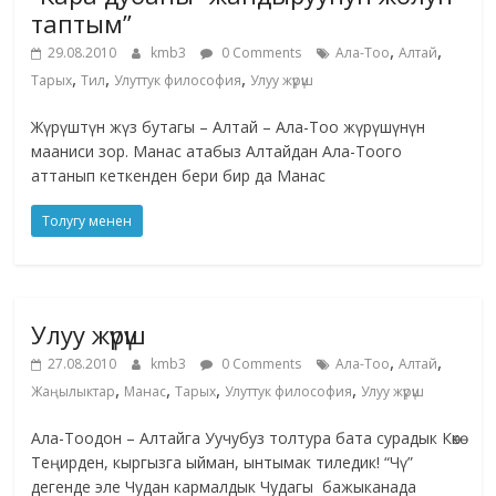
таптым”
,
,
29.08.2010
kmb3
0 Comments
Ала-Тоо
Алтай
,
,
,
Тарых
Тил
Улуттук философия
Улуу жүрүш
Жүрүштүн жүз бутагы – Алтай – Ала-Тоо жүрүшүнүн
мааниси зор. Манас атабыз Алтайдан Ала-Тоого
аттанып кеткенден бери бир да Манас
Толугу менен
Улуу жүрүш
,
,
27.08.2010
kmb3
0 Comments
Ала-Тоо
Алтай
,
,
,
,
Жаңылыктар
Манас
Тарых
Улуттук философия
Улуу жүрүш
Ала-Тоодон – Алтайга Уучубуз толтура бата сурадык Көкө
Теңирден, кыргызга ыйман, ынтымак тиледик! “Чү”
дегенде эле Чудан кармалдык Чудагы бажыканада