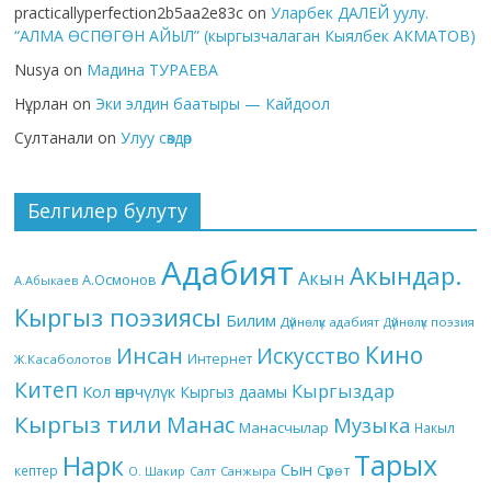
practicallyperfection2b5aa2e83c
on
Уларбек ДАЛЕЙ уулу.
“АЛМА ӨСПӨГӨН АЙЫЛ” (кыргызчалаган Кыялбек АКМАТОВ)
Nusya
on
Мадина ТУРАЕВА
Нұрлан
on
Эки элдин баатыры — Кайдоол
Султанали
on
Улуу сөздөр
Белгилер булуту
Адабият
Акындар.
Акын
А.Осмонов
А.Абыкаев
Кыргыз поэзиясы
Билим
Дүйнөлүк адабият
Дүйнөлүк поэзия
Кино
Инсан
Искусство
Интернет
Ж.Касаболотов
Китеп
Кыргыздар
Кол өнөрчүлүк
Кыргыз даамы
Кыргыз тили
Манас
Музыка
Манасчылар
Накыл
Тарых
Нарк
Сын
кептер
Сүрөт
О. Шакир
Салт
Санжыра