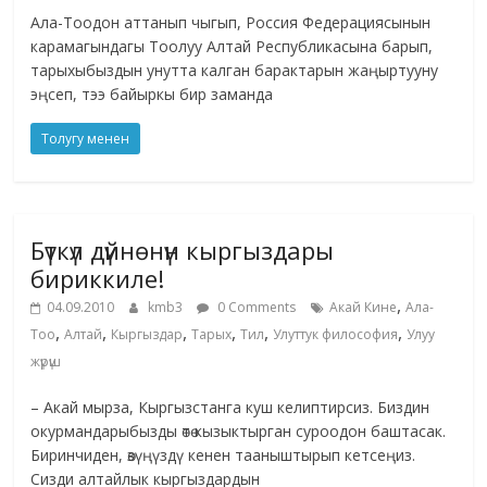
Ала-Тоодон аттанып чыгып, Россия Федерациясынын
карамагындагы Тоолуу Алтай Республикасына барып,
тарыхыбыздын унутта калган барактарын жаңыртууну
эңсеп, тээ байыркы бир заманда
Толугу менен
Бүткүл дүйнөнүн кыргыздары
бириккиле!
,
04.09.2010
kmb3
0 Comments
Акай Кине
Ала-
,
,
,
,
,
,
Тоо
Алтай
Кыргыздар
Тарых
Тил
Улуттук философия
Улуу
жүрүш
– Акай мырза, Кыргызстанга куш келиптирсиз. Биздин
окурмандарыбызды өтө кызыктырган суроодон баштасак.
Биринчиден, өзүңүздү кенен тааныштырып кетсеңиз.
Сизди алтайлык кыргыздардын