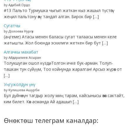
by Адабий Ордо
#13 Пальто Турмушка чыгып жаткан кыз жашыл түстөгү
жеңил пальтону өзү тандап алган. Бирок бир […]
Сугатчы
by Долоева Нургүл
(аңгеме) Атасы менен баласы сугат талаасы менен келе
жатышты. Жол боюнда эскилиги жеткен бир бут […]
Алгачкы махабат
by Айдаралиев Асыран
Толукшуган ошол күздө, Толгон ичке бук-арман. Толуп-
ташкан тун сүйүүм, Тоо койнунда жаралган! Арсыз жүрөк от
[…]
Уңгужолдун үнү
by Кулишева Ашурби
Бул дүйнөнүн тагдыр жолу миң тарам, кайсынысы өзөк сактайт,
ким билет. Көк асманда Ай адашып […]
Өнөктөш телеграм каналдар: