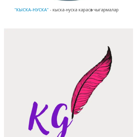
"КЫСКА-НУСКА"
- кыска-нуска карасөз чыгармалар