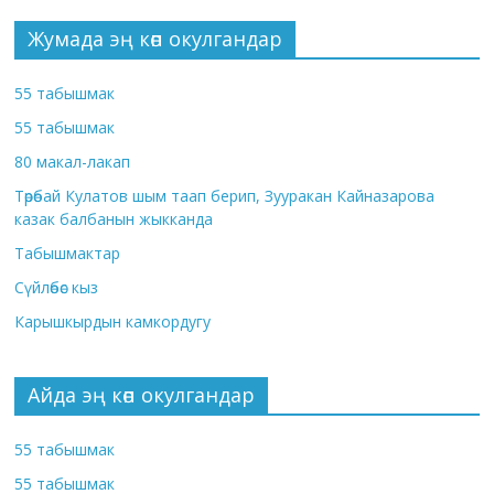
Жумада эң көп окулгандар
55 табышмак
55 табышмак
80 макал-лакап
Төрөбай Кулатов шым таап берип, Зууракан Кайназарова
казак балбанын жыкканда
Табышмактар
Сүйлөбөс кыз
Карышкырдын камкордугу
Айда эң көп окулгандар
55 табышмак
55 табышмак