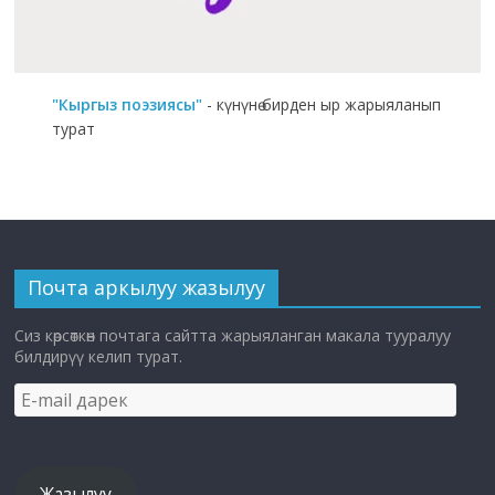
"Кыргыз поэзиясы"
- күнүнө бирден ыр жарыяланып
турат
Почта аркылуу жазылуу
Сиз көрсөткөн почтага сайтта жарыяланган макала тууралуу
билдирүү келип турат.
E-
mail
дарек
Жазылуу