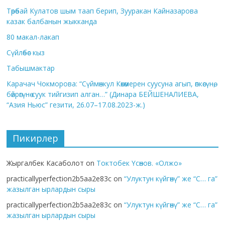
Төрөбай Кулатов шым таап берип, Зууракан Кайназарова
казак балбанын жыкканда
80 макал-лакап
Сүйлөбөс кыз
Табышмактар
Карачач Чокморова: “Сүймөнкул Көкөмерен суусуна агып, өпкөсүнө,
бөйрөгүнө суук тийгизип алган…” (Динара БЕЙШЕНАЛИЕВА,
“Азия Ньюс” гезити, 26.07–17.08.2023-ж.)
Пикирлер
Жыргалбек Касаболот
on
Токтобек Үсөнов. «Олжо»
practicallyperfection2b5aa2e83c
on
“Улуктун күйгөнү” же “С… га”
жазылган ырлардын сыры
practicallyperfection2b5aa2e83c
on
“Улуктун күйгөнү” же “С… га”
жазылган ырлардын сыры