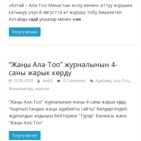
«Алтай – Ала-Тоо Манастын жолу менен» аттуу жүрүшкө
катышуу үчүн 8-августта ат жүрүшү тобу Бишкектен
Алтайды көздөй унаалар менен жөнөп
Толугу менен
“Жаңы Ала-Тоо” журналынын 4-
саны жарык көрдү
,
,
22.05.2010
kmb3
0 Comments
Адабият
Ала-Тоо
,
Жаңылыктар
журнал
“Жаңы Ала-Тоо” журналынын жаңы 4-саны жарык көрдү.
“Кыргызстандын жаңы адабияты сайты” билдиргендей,
журналдын алдыңкы бебтерине “Турар” басмасы жана
“Жаңы Ала-Тоо”
Толугу менен