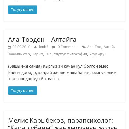
Толугу менен
Ала-Тоодон – Алтайга
,
,
02.09.2010
kmb3
0 Comments
Ала-Тоо
Алтай
,
,
,
,
Жаңылыктар
Тарых
Тил
Улуттук философия
Улуу жүрүш
(Башы өткөн санда) Кыргыз эч качан кул болгон эмес
Кайсы доордо, кандай жерде жашабасын, кыргыз элим
таң азандан күн батканга
Толугу менен
Мелис Карыбеков, парапсихолог:
“Кара дубаны” жандыруунун жолун