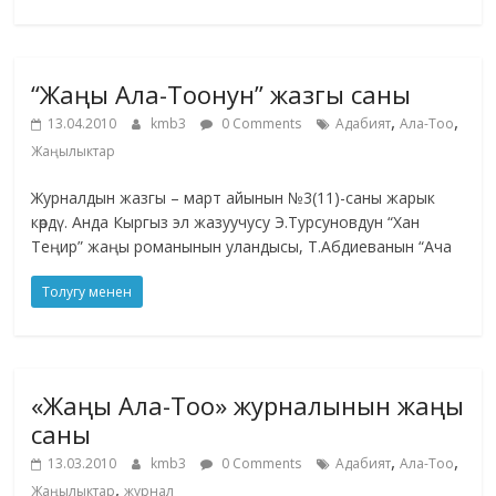
“Жаңы Ала-Тоонун” жазгы саны
,
,
13.04.2010
kmb3
0 Comments
Адабият
Ала-Тоо
Жаңылыктар
Журналдын жазгы – март айынын №3(11)-саны жарык
көрдү. Анда Кыргыз эл жазуучусу Э.Турсуновдун “Хан
Теңир” жаңы романынын уландысы, Т.Абдиеванын “Ача
Толугу менен
«Жаңы Ала-Тоо» журналынын жаңы
саны
,
,
13.03.2010
kmb3
0 Comments
Адабият
Ала-Тоо
,
Жаңылыктар
журнал