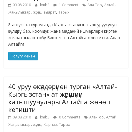
,
,
09.08.2010
kmb3
1 Comment
Ала-Тоо
Алтай
,
,
,
Жаңылыктар
жүрүш
зыярат
Тарых
8-августта курамында Кыргызстандын кырк уруусунун
өкүлдөрү бар, коомдук жана маданий ишмерлери кирген
зыяратчылар тобу Бишкектен Алтайга жөнөп кетти. Алар
Алтайга
Толугу менен
40 уруу өкүлдөрүнөн турган «Алтай-
Кыргызстан» ат жүрүшүнүн
катышуучулары Алтайга жөнөп
кетишти
,
,
09.08.2010
kmb3
0 Comments
Ала-Тоо
Алтай
,
,
,
Жаңылыктар
жүрүш
Кыргыз
Тарых