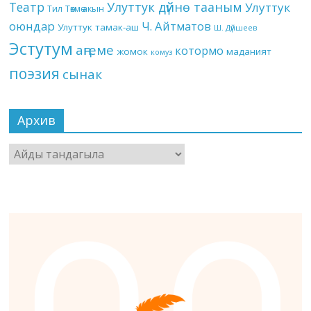
Театр
Улуттук дүйнө тааным
Улуттук
Төкмө акын
Тил
оюндар
Ч. Айтматов
Улуттук тамак-аш
Ш. Дүйшеев
Эстутум
аңгеме
котормо
жомок
маданият
комуз
поэзия
сынак
Архив
Архив