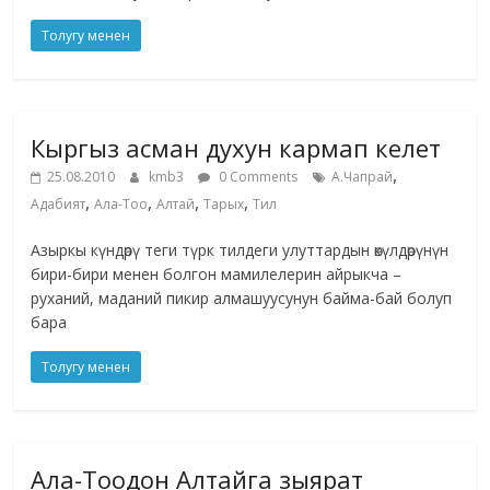
Толугу менен
Кыргыз асман духун кармап келет
,
25.08.2010
kmb3
0 Comments
А.Чапрай
,
,
,
,
Адабият
Ала-Тоо
Алтай
Тарых
Тил
Азыркы күндөрү теги түрк тилдеги улуттардын өкүлдөрүнүн
бири-бири менен болгон мамилелерин айрыкча –
руханий, маданий пикир алмашуусунун байма-бай болуп
бара
Толугу менен
Ала-Тоодон Алтайга зыярат