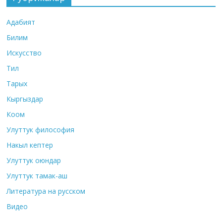
Адабият
Билим
Искусство
Тил
Тарых
Кыргыздар
Коом
Улуттук философия
Накыл кептер
Улуттук оюндар
Улуттук тамак-аш
Литература на русском
Видео