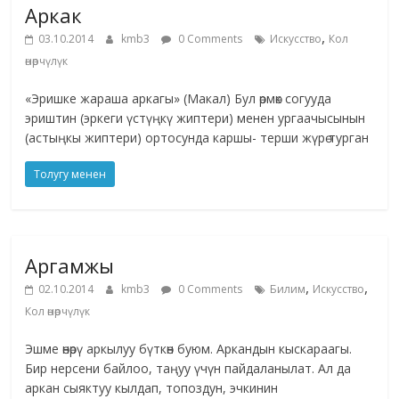
Аркак
,
03.10.2014
kmb3
0 Comments
Искусство
Кол
өнөрчүлүк
«Эришке жараша аркагы» (Макал) Бул өрмөк согууда
эриштин (эркеги үстүңкү жиптери) менен ургаачысынын
(астыңкы жиптери) ортосунда каршы- терши жүрө турган
Толугу менен
Аргамжы
,
,
02.10.2014
kmb3
0 Comments
Билим
Искусство
Кол өнөрчүлүк
Эшме өнөрү аркылуу бүткөн буюм. Аркандын кыскараагы.
Бир нерсени байлоо, таңуу үчүн пайдаланылат. Ал да
аркан сыяктуу кылдап, топоздун, эчкинин