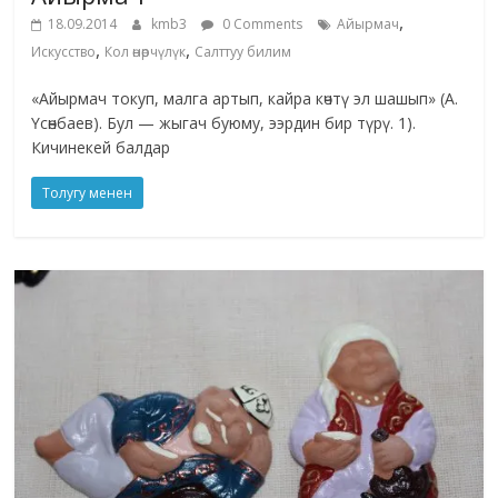
,
18.09.2014
kmb3
0 Comments
Айырмач
,
,
Искусство
Кол өнөрчүлүк
Салттуу билим
«Айырмач токуп, малга артып, кайра көчтү эл шашып» (А.
Үсөнбаев). Бул — жыгач буюму, ээрдин бир түрү. 1).
Кичинекей балдар
Толугу менен