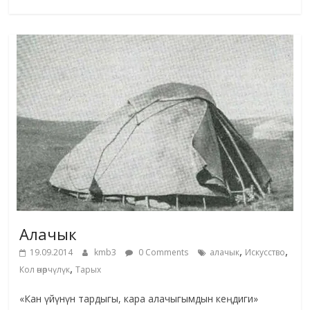
Алачык
,
,
19.09.2014
kmb3
0 Comments
алачык
Искусство
,
Кол өнөрчүлүк
Тарых
«Кан үйүнүн тардыгы, кара алачыгымдын кеңдиги»