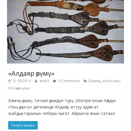
«Алдаяр өрүмү»
,
,
21.09.2014
kmb3
0 Comments
Билим
Искусство
Кол өнөрчүлүк
Камчы өрүмү, татаал өрүмдүн түрү. (Илгери Ысык-Көлдүн
«Чоң өрүктү» дегенинде Алдаяр аттуу адам ат
жабдыктарынын чебери чыгат. Айрыкча анын татаал
Толугу менен