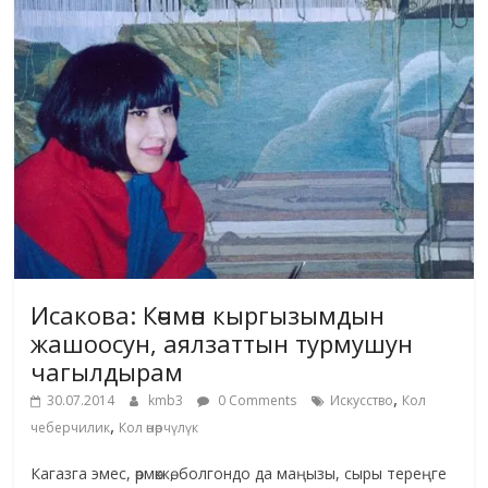
Исакова: Көчмөн кыргызымдын
жашоосун, аялзаттын турмушун
чагылдырам
,
30.07.2014
kmb3
0 Comments
Искусство
Кол
,
чеберчилик
Кол өнөрчүлүк
Кагазга эмес, өрмөккө, болгондо да маңызы, сыры тереңге