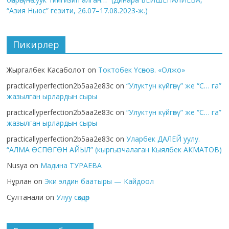
“Азия Ньюс” гезити, 26.07–17.08.2023-ж.)
Пикирлер
Жыргалбек Касаболот
on
Токтобек Үсөнов. «Олжо»
practicallyperfection2b5aa2e83c
on
“Улуктун күйгөнү” же “С… га”
жазылган ырлардын сыры
practicallyperfection2b5aa2e83c
on
“Улуктун күйгөнү” же “С… га”
жазылган ырлардын сыры
practicallyperfection2b5aa2e83c
on
Уларбек ДАЛЕЙ уулу.
“АЛМА ӨСПӨГӨН АЙЫЛ” (кыргызчалаган Кыялбек АКМАТОВ)
Nusya
on
Мадина ТУРАЕВА
Нұрлан
on
Эки элдин баатыры — Кайдоол
Султанали
on
Улуу сөздөр