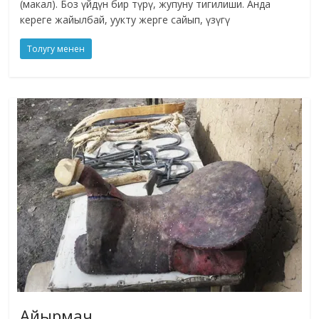
(макал). Боз үйдүн бир түрү, жупуну тигилиши. Анда
кереге жайылбай, уукту жерге сайып, үзүгү
Толугу менен
Айырмач