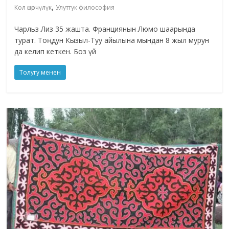
,
Кол өнөрчүлүк
Улуттук философия
Чарльз Лиз 35 жашта. Франциянын Люмо шаарында
турат. Тоңдун Кызыл-Туу айылына мындан 8 жыл мурун
да келип кеткен. Боз үй
Толугу менен