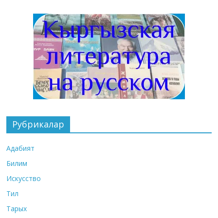
Рубрикалар
Адабият
Билим
Искусство
Тил
Тарых