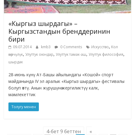
«Кыргыз шырдагы» –
Кыргызстандын бренддеринин
бири
,
09.07.2014
kmb3
0 Comments
Искусство
Кол
,
,
,
,
өнөрчүлүк
Улуттук оюндар
Улуттук тамак-аш
Улуттук философия
шырдак
28-июнь күнү Ат-Башы айылындагы «Кошой» спорт
майданында IV эл аралык «Кыргыз шырдагы» фестивалы
болуп өттү. Анын жүрүшүнө жергиликтүү калк,
мамлекеттик
Толугу менен
4-бет 9 беттен
«