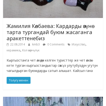
Жамилия Көлбаева: Кардарды өзүнө
тарта тургандай буюм жасаганга
аракеттенебиз
,
22.08.2014
kmb3
0 Comments
Искусство
,
керамика
Кол өнөрчүлүк
Кыргызстанга чет өлкөдөн келген туристтер же чет өлкөгө
кете турган кыргызстандыктар сөзсүз улутубуздун угутун
чагылдырган буюмдарды сатып алышат. Кайсыл гана
Толугу менен