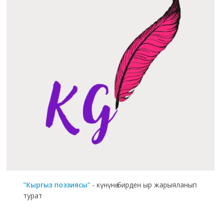
"Кыргыз поэзиясы"
- күнүнө бирден ыр жарыяланып
турат