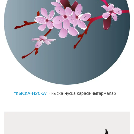
"КЫСКА-НУСКА"
- кыска-нуска карасөз чыгармалар