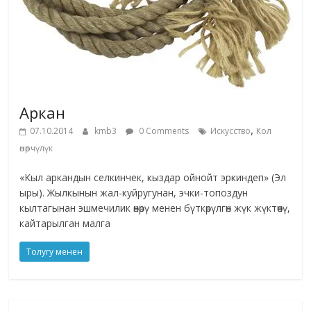
Аркан
,
07.10.2014
kmb3
0 Comments
Искусство
Кол
өнөрчүлүк
«Кыл аркандын селкинчек, кыздар ойнойт эркиндеп» (Эл
ыры). Жылкынын жал-куйругунан, эчки-топоздун
кылтагынан эшмечилик өнөрү менен бүткөрүлгөн жүк жүктөөчү,
кайтарылган малга
Толугу менен