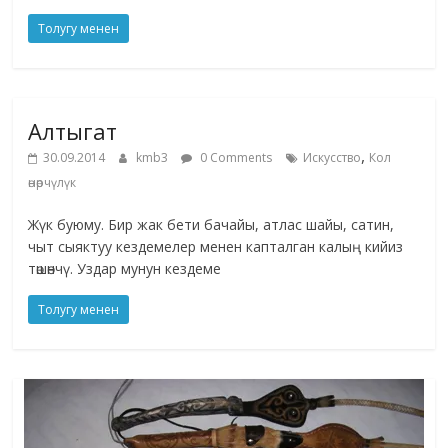
Толугу менен
Алтыгат
,
30.09.2014
kmb3
0 Comments
Искусство
Кол
өнөрчүлүк
Жүк буюму. Бир жак бети бачайы, атлас шайы, сатин,
чыт сыяктуу кездемелер менен капталган калың кийиз
төшөнчү. Уздар мунун кездеме
Толугу менен