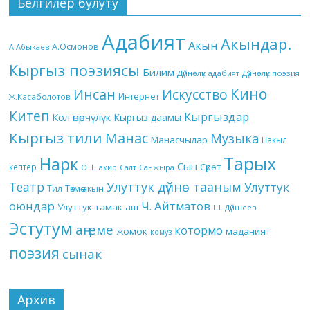
Белгилер булуту
Адабият
Акындар.
Акын
А.Осмонов
А.Абыкаев
Кыргыз поэзиясы
Билим
Дүйнөлүк адабият
Дүйнөлүк поэзия
Кино
Инсан
Искусство
Интернет
Ж.Касаболотов
Китеп
Кыргыздар
Кол өнөрчүлүк
Кыргыз даамы
Кыргыз тили
Манас
Музыка
Манасчылар
Накыл
Тарых
Нарк
Сын
кептер
Сүрөт
О. Шакир
Салт
Санжыра
Театр
Улуттук дүйнө тааным
Улуттук
Төкмө акын
Тил
оюндар
Ч. Айтматов
Улуттук тамак-аш
Ш. Дүйшеев
Эстутум
аңгеме
котормо
жомок
маданият
комуз
поэзия
сынак
Архив