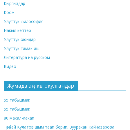
Кыргыздар
Коом
Улуттук философия
Накыл кептер
Улуттук оюндар
Улуттук тамак-аш
Литература на русском
Видео
Жумада эң көп окулгандар
55 табышмак
55 табышмак
80 макал-лакап
Төрөбай Кулатов шым таап берип, Зууракан Кайназарова