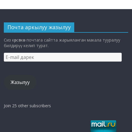
Почта аркылуу жазылуу
Сиз көрсөткөн почтага сайтта жарыяланган макала тууралуу
билдирүү келип турат.
E-
mail
дарек
Жазылуу
Join 25 other subscribers