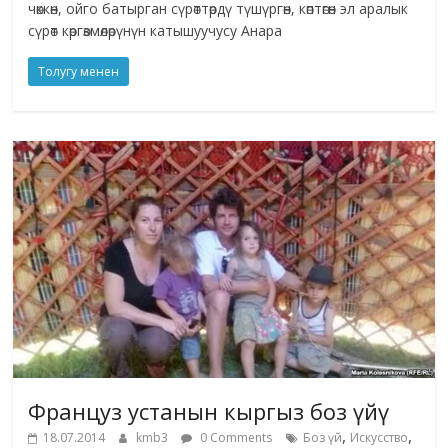
чөккөн, ойго батырган сүрөттөрдү түшүргөн, көптөгөн эл аралык
сүрөт көргөзмөлөрүнүн катышуучусу Анара
Толугу менен
Француз устанын кыргыз боз үйү
,
,
18.07.2014
kmb3
0 Comments
Боз үй
Искусство