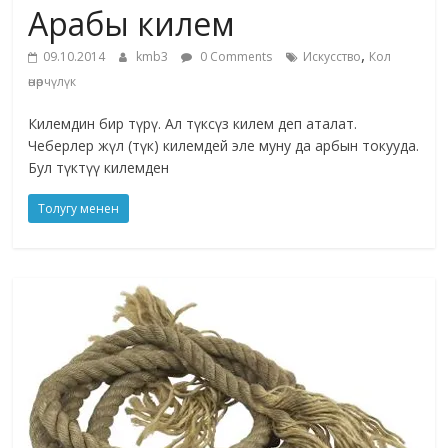
Арабы килем
жана
адабияты
,
09.10.2014
kmb3
0 Comments
Искусство
Кол
өнөрчүлүк
Килемдин бир түрү. Ал түксүз килем деп аталат.
Чеберлер жүл (түк) килемдей эле муну да арбын токууда.
Бул түктүү килемден
Толугу менен