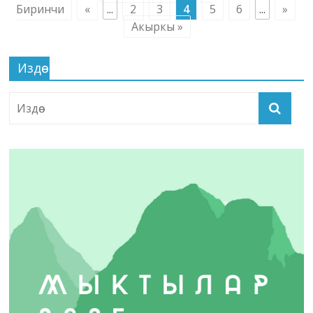
Биринчи
«
...
2
3
4
5
6
...
»
Акыркы »
Издөө