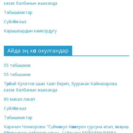
казак балбанын жыкканда
Табышмактар
Сүйлөбөс кыз
Карышкырдын камкордугу
Айда эң көп окулгандар
55 табышмак
55 табышмак
Төрөбай Кулатов шым таап берип, Зууракан Кайназарова
казак балбанын жыкканда
80 макал-лакап
Сүйлөбөс кыз
Табышмактар
Карачач Чокморова: “Сүймөнкул Көкөмерен суусуна агып, өпкөсүнө,
бөйрөгүнө суук тийгизип алган…” (Динара БЕЙШЕНАЛИЕВА,