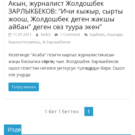
Акын, журналист Жолдошбек
ЗАРЛЫКБЕКОВ: “Ичи кыжыр, сырты
жоош, Жолдошбек деген жакшы
айбан” деген сөз туура экен”
,
11.07.2011
kmb3
1 Comment
Адабият
Акындар.
,
Кыргыз поэзиясы
Ж.Зарлыкбеков
Кезегинде “Асаба” гезити кыргыз журналистикасын
жаңы баскычка көтөргөнү чын. Жолдошбек Зарлыкбеков
ошол гезиттин негизги уюткусун түзгөндөрдүн бири. Ошол
эле учурда
Толугу менен
1-бет 1 беттен
1
Издөө