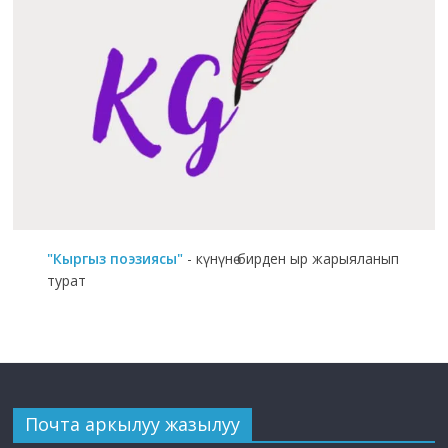
"Кыргыз поэзиясы"
- күнүнө бирден ыр жарыяланып
турат
Почта аркылуу жазылуу