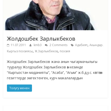
Жолдошбек Зарлыкбеков
,
11.07.2011
kmb3
2 Comments
Адабият
Акындар.
,
,
Кыргыз поэзиясы
Ж.Зарлыкбеков
поэзия
Жолдошбек Зарлыкбеков жана анын чыгармачылыгы
тууралуу Жолдошбек Зарлыкбеков өз кезинде
“Кыргызстан маданияты”, “Асаба”, “Агым” ж.б.д.у.с. көптөгөн
гезиттерде эмгектенген, курч макалалардын
Толугу менен