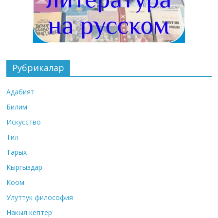
Рубрикалар
Адабият
Билим
Искусство
Тил
Тарых
Кыргыздар
Коом
Улуттук философия
Накыл кептер