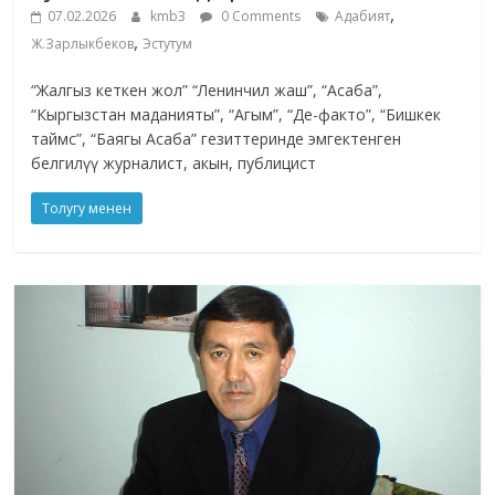
,
07.02.2026
kmb3
0 Comments
Адабият
,
Ж.Зарлыкбеков
Эстутум
“Жалгыз кеткен жол” “Ленинчил жаш”, “Асаба”,
“Кыргызстан маданияты”, “Агым”, “Де-факто”, “Бишкек
таймс”, “Баягы Асаба” гезиттеринде эмгектенген
белгилүү журналист, акын, публицист
Толугу менен