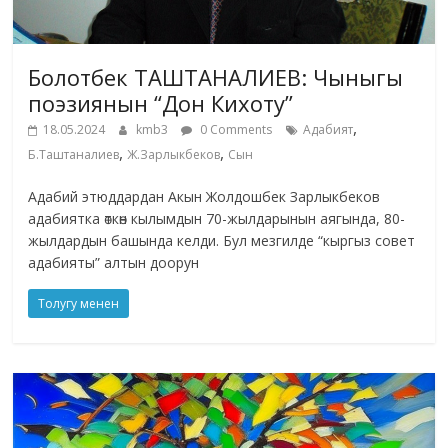
Болотбек ТАШТАНАЛИЕВ: Чыныгы
поэзиянын “Дон Кихоту”
,
18.05.2024
kmb3
0 Comments
Адабият
,
,
Б.Таштаналиев
Ж.Зарлыкбеков
Сын
Адабий этюддардан Акын Жолдошбек Зарлыкбеков
адабиятка өткөн кылымдын 70-жылдарынын аягында, 80-
жылдардын башында келди. Бул мезгилде “кыргыз совет
адабияты” алтын доорун
Толугу менен