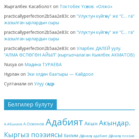
Жыргалбек Касаболот
on
Токтобек Үсөнов. «Олжо»
practicallyperfection2b5aa2e83c
on
“Улуктун күйгөнү” же “С… га”
жазылган ырлардын сыры
practicallyperfection2b5aa2e83c
on
“Улуктун күйгөнү” же “С… га”
жазылган ырлардын сыры
practicallyperfection2b5aa2e83c
on
Уларбек ДАЛЕЙ уулу.
“АЛМА ӨСПӨГӨН АЙЫЛ” (кыргызчалаган Кыялбек АКМАТОВ)
Nusya
on
Мадина ТУРАЕВА
Нұрлан
on
Эки элдин баатыры — Кайдоол
Султанали
on
Улуу сөздөр
Белгилер булуту
Адабият
Акындар.
Акын
А.Осмонов
А.Абыкаев
Кыргыз поэзиясы
Билим
Дүйнөлүк адабият
Дүйнөлүк поэзия