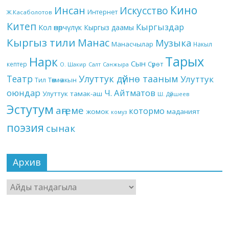
Кино
Инсан
Искусство
Интернет
Ж.Касаболотов
Китеп
Кыргыздар
Кол өнөрчүлүк
Кыргыз даамы
Кыргыз тили
Манас
Музыка
Манасчылар
Накыл
Тарых
Нарк
Сын
кептер
Сүрөт
О. Шакир
Салт
Санжыра
Театр
Улуттук дүйнө тааным
Улуттук
Төкмө акын
Тил
оюндар
Ч. Айтматов
Улуттук тамак-аш
Ш. Дүйшеев
Эстутум
аңгеме
котормо
жомок
маданият
комуз
поэзия
сынак
Архив
Архив