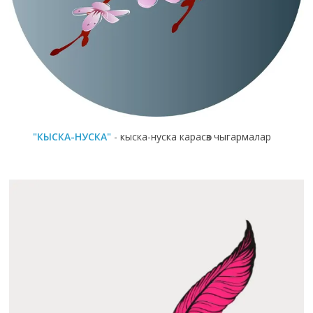
"КЫСКА-НУСКА"
- кыска-нуска карасөз чыгармалар