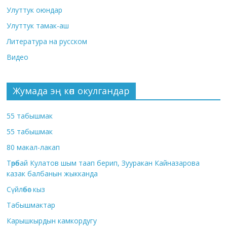
Улуттук оюндар
Улуттук тамак-аш
Литература на русском
Видео
Жумада эң көп окулгандар
55 табышмак
55 табышмак
80 макал-лакап
Төрөбай Кулатов шым таап берип, Зууракан Кайназарова
казак балбанын жыкканда
Сүйлөбөс кыз
Табышмактар
Карышкырдын камкордугу