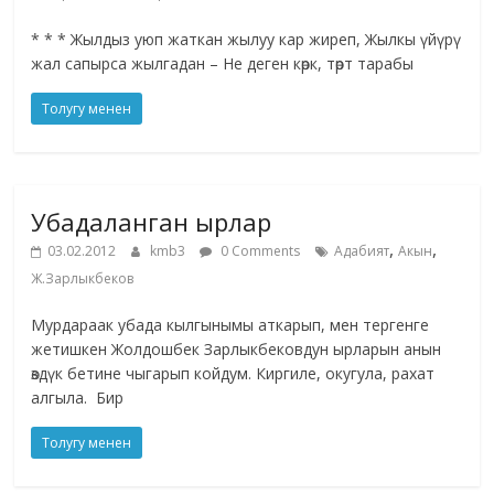
* * * Жылдыз уюп жаткан жылуу кар жиреп, Жылкы үйүрү
жал сапырса жылгадан – Не деген көрк, төрт тарабы
Толугу менен
Убадаланган ырлар
,
,
03.02.2012
kmb3
0 Comments
Адабият
Акын
Ж.Зарлыкбеков
Мурдараак убада кылгынымы аткарып, мен тергенге
жетишкен Жолдошбек Зарлыкбековдун ырларын анын
өздүк бетине чыгарып койдум. Киргиле, окугула, рахат
алгыла. Бир
Толугу менен