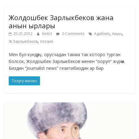
Жолдошбек Зарлыкбеков жана
анын ырлары
,
,
25.01.2012
kmb3
0 Comments
Адабият
Акын
,
Ж.Зарлыкбеков
поэзия
Мен бул күндөрү, орусчадан такма так которо турган
болсок, Жолдошбек Зарлыкбеков менен “ооруп” жүрөм.
Биздин “Journalist news” гезитибиздин ар бир
Толугу менен