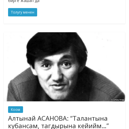
бирге жашап да
Толугу менен
Коом
Алтынай АСАНОВА: “Талантына
кубансам, тагдырына кейийм…”