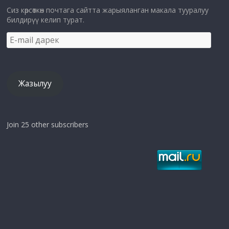
Сиз көрсөткөн почтага сайтта жарыяланган макала тууралуу
билдирүү келип турат.
E-
mail
дарек
Жазылуу
Join 25 other subscribers