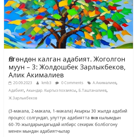
Өлгөндөн калган адабият. Жоголгон
муун – 3: Жолдошбек Зарлыкбеков,
Алик Акималиев
,
20.09.2023
kmb3
0 Comments
А.Акималиев
,
,
,
Адабият
Акындар. Кыргыз поэзиясы
Б.Таштаналиев
Ж.Зарлыкбеков
(3-макала, 2-макала, 1-макала) Акыркы 30 жылда адабий
процесс солгундап, улуттук адабиятта өткөн кылымдын
60-70-жылдарындагыдай илбирс секирик болбогону
менен мындан адабиятчылар