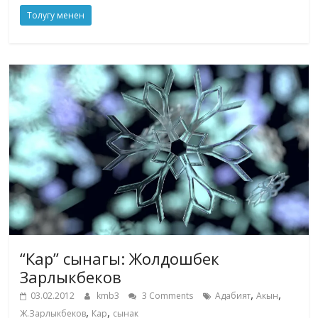
Толугу менен
“Кар” сынагы: Жолдошбек
Зарлыкбеков
,
,
03.02.2012
kmb3
3 Comments
Адабият
Акын
,
,
Ж.Зарлыкбеков
Кар
сынак