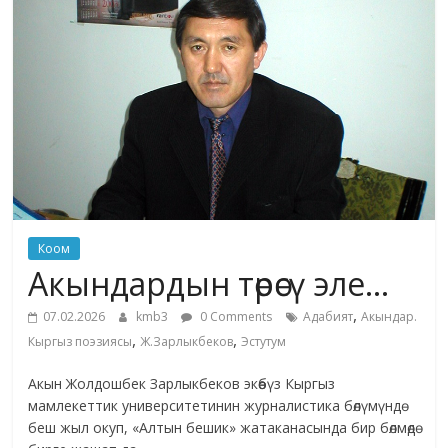
жана
адабияты
Коом
Акындардын төрөсү эле…
,
07.02.2026
kmb3
0 Comments
Адабият
Акындар.
,
,
Кыргыз поэзиясы
Ж.Зарлыкбеков
Эстутум
Акын Жолдошбек Зарлыкбеков экөөбүз Кыргыз
мамлекеттик университетинин журналистика бөлүмүндө
беш жыл окуп, «Алтын бешик» жатаканасында бир бөлмөдө