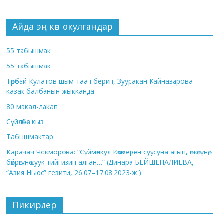
Айда эң көп окулгандар
55 табышмак
55 табышмак
Төрөбай Кулатов шым таап берип, Зууракан Кайназарова
казак балбанын жыкканда
80 макал-лакап
Сүйлөбөс кыз
Табышмактар
Карачач Чокморова: “Сүймөнкул Көкөмерен суусуна агып, өпкөсүнө,
бөйрөгүнө суук тийгизип алган…” (Динара БЕЙШЕНАЛИЕВА,
“Азия Ньюс” гезити, 26.07–17.08.2023-ж.)
Пикирлер