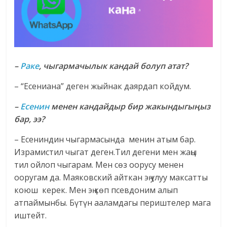
–
Раке
, чыгармачылык кандай болуп атат?
– “Есениана” деген жыйнак даярдап койдум.
–
Есенин
менен кандайдыр бир жакындыгыңыз
бар, ээ?
– Есениндин чыгармасында менин атым бар.
Израмистил чыгат деген.Тил дегени мен жаңы
тил ойлоп чыгарам. Мен сөз оорусу менен
ооругам да. Маяковский айткан эң улуу максатты
коюш керек. Мен эң көп псевдоним алып
атпаймынбы. Бүтүн ааламдагы периштелер мага
иштейт.