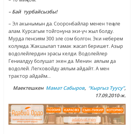
– Бай турбайсызбы!
– Эл акынымын да. Сооронбайлар менен тең эле
алам. Курсагым тойгонуна эки-үч жыл болду.
Мурда пенсиям 300 эле сом болгон. Эки неберем
колумда. Жакшылап тамак жасап беришет. Азыр
водолейлердин эрасы келди. Водолейлер
Гениалдуу болушат экен да. Менин аялым да
водолей. Легковойду аялым айдайт. А мен
трактор айдайм…
Маектешкен
Мамат Сабыров
,
“Кыргыз Туусу”
,
17.09.2010-ж.