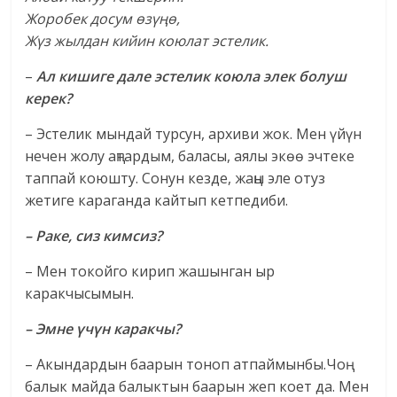
Жоробек досум өзүңө,
Жүз жылдан кийин коюлат эстелик.
–
Ал кишиге дале эстелик коюла элек болуш
керек?
– Эстелик мындай турсун, архиви жок. Мен үйүн
нечен жолу аңтардым, баласы, аялы экөө эчтеке
таппай коюшту. Сонун кезде, жаңы эле отуз
жетиге караганда кайтып кетпедиби.
– Раке, сиз кимсиз?
– Мен токойго кирип жашынган ыр
каракчысымын.
– Эмне үчүн каракчы?
– Акындардын баарын тоноп атпаймынбы.Чоң
балык майда балыктын баарын жеп коет да. Мен