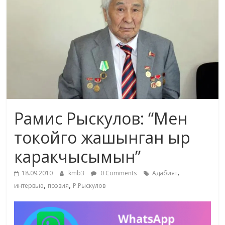
маданияты
жана
адабияты
Рамис Рыскулов: “Мен
токойго жашынган ыр
каракчысымын”
,
18.09.2010
kmb3
0 Comments
Адабият
,
,
интервью
поэзия
Р.Рыскулов