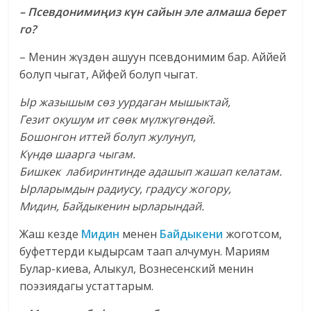
– Псевдонимиңиз күн сайын эле алмаша берет
го?
– Менин жүздөн ашуун псевдонимим бар. Аййей
болуп чыгат, Айфей болуп чыгат.
Ыр жазышым сөз уурдаган мышыктай,
Гезит окушум ит сөөк мүлжүгөндөй.
Бошонгон иттей болуп жулунуп,
Күндө шаарга чыгам.
Бишкек лабиринтинде адашып жашап келатам.
Ырларымдын радиусу, градусу жогору,
Мидин, Байдыкенин ырларындай.
Жаш кезде
Мидин
менен
Байдыкени
жоготсом,
буфеттерди кыдырсам таап алчумун. Мариям
Булар-киева, Алыкул, Вознесенский менин
поэзиядагы устаттарым.