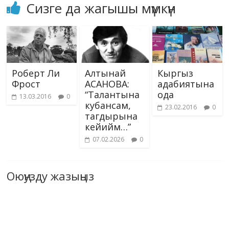
Сизге да жагышы мүмкүн
Роберт Ли
Алтынай
Кыргыз
Фрост
АСАНОВА:
адабиятына
“Талантына
ода
13.03.2016
0
кубансам,
23.02.2016
0
тагдырына
кейийм…”
07.02.2026
0
Оюңузду жазыңыз