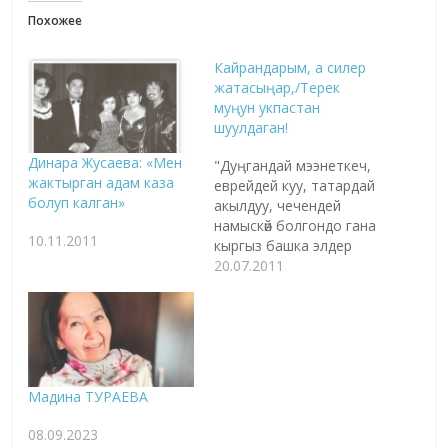
Похожее
Кайрандарым, а силер
жатасыңар,/Терек
муңун укпастан
шуулдаган!
Динара Жусаева: «Мен
"Дуңгандай мээнеткеч,
жактырган адам каза
еврейдей куу, татардай
болуп калган»
акылдуу, чечендей
намыскөй болгондо гана
10.11.2011
кыргыз башка элдер
менен теңтайлаша
20.07.2011
алат". С. Жигитов Акын,
жазуучу, сынчы,
окумуштуу Салижан
Жигитовду эскерүү
"Кыргыздын туулмагы
да азап, катын алмагы
Мадина ТУРАЕВА
да азап, өлмөгү да азап"
деп кеткен Салижан
08.09.2023
Жигитовсуз кыргыз