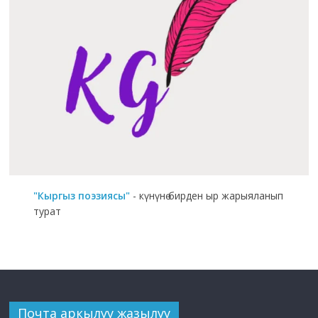
"Кыргыз поэзиясы"
- күнүнө бирден ыр жарыяланып
турат
Почта аркылуу жазылуу