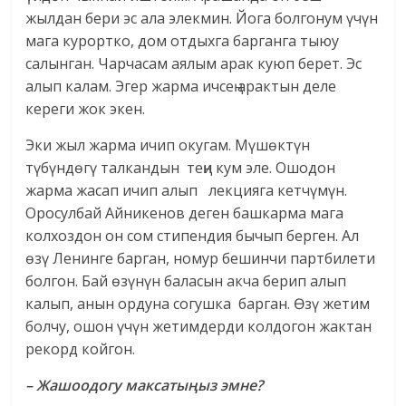
жылдан бери эс ала элекмин. Йога болгонум үчүн
мага курортко, дом отдыхга барганга тыюу
салынган. Чарчасам аялым арак куюп берет. Эс
алып калам. Эгер жарма ичсең арактын деле
кереги жок экен.
Эки жыл жарма ичип окугам. Мүшөктүн
түбүндөгү талкандын теңи кум эле. Ошодон
жарма жасап ичип алып лекцияга кет­чүмүн.
Оросулбай Айникенов деген башкарма мага
колхоздон он сом стипендия бычып берген. Ал
өзү Ленинге барган, номур бешинчи партбилети
болгон. Бай өзүнүн баласын акча берип алып
калып, анын ордуна согушка барган. Өзү жетим
болчу, ошон үчүн жетимдерди колдогон жактан
рекорд койгон.
– Жашоодогу максатыңыз эмне?