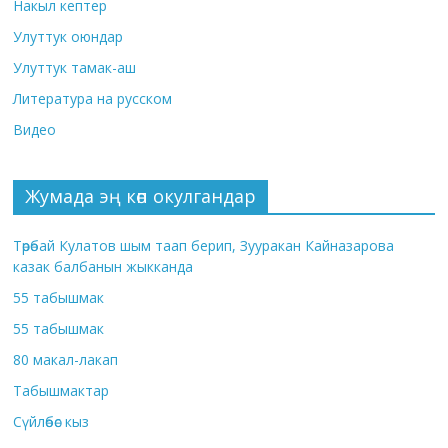
Накыл кептер
Улуттук оюндар
Улуттук тамак-аш
Литература на русском
Видео
Жумада эң көп окулгандар
Төрөбай Кулатов шым таап берип, Зууракан Кайназарова
казак балбанын жыкканда
55 табышмак
55 табышмак
80 макал-лакап
Табышмактар
Сүйлөбөс кыз