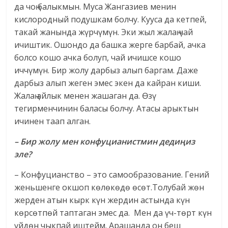
да чоң балыкмын. Муса Жангазиев менин
кислородный подушкам болчу. Кууса да кетпей,
такай жанында жүр­чүмүн. Эки жыл жалаң чай
ичиштик. Ошондо да башка жерге барбай, ачка
болсо кошо ачка болуп, чай ичишсе кошо
иччүмүн. Бир жолу дарбыз алып баргам. Даже
дарбыз алып жеген эмес экен да кайран киши.
Жалаң айлык менен жашаган да. Өзү
тегирменчинин баласы болчу. Атасы арыктын
ичинен таап алган.
– Бир жолу мен конфуцианист­мин дедиңиз
эле?
– Конфуцианство – это самообразование. Гений
женьшенге окшоп көлөкөдө өсөт.Толубай жөн
жерден атын кырк күн жердин астында күн
көрсөтпөй таптаган эмес да. Мен да үч-төрт күн
үйдөн чыкпай иштейм. Арашанда он беш