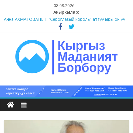
Skip
08.08.2026
to
Акыркылар:
content
#1-4 (55 сөз сынагы)
Анна АХМАТОВАНЫН “Сероглазый король” аттуу ыры он үч
акындын котормосунда
#11-12 (55 сөз сынагы)
#9-10 (55 сөз сынагы)
#5-8 (55 сөз сынагы)
Кыргыз
маданият
борбору
Кыргыз