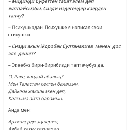
– Мидинди буфеттен табат элем деп
жатпайсызбы. Сизди издегендер каерден
тапчу?
– Психушкадан. Психушке я написал свои
стихушки.
– Сизди акын Жоробек Султаналиев менен дос
эле дешет?
– Экөөбүз бири-бирибизди таптачубуз да.
О, Раке, кандай абалың?
Мен Таластан келген баламын.
Дайыны жакшы экен деп,
Калкыма айта барамын.
Анда мен:
Архивдерди эңшерип,
Аябай катуу текшерип.