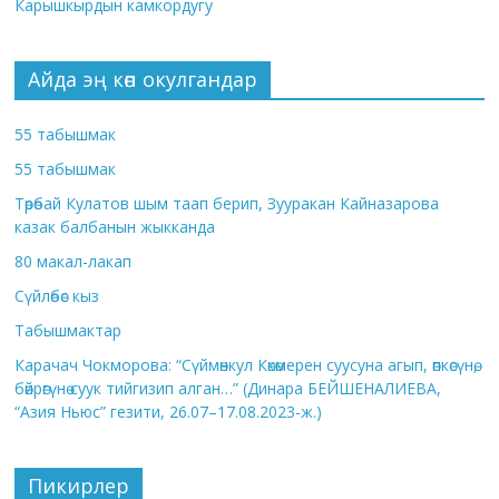
Карышкырдын камкордугу
Айда эң көп окулгандар
55 табышмак
55 табышмак
Төрөбай Кулатов шым таап берип, Зууракан Кайназарова
казак балбанын жыкканда
80 макал-лакап
Сүйлөбөс кыз
Табышмактар
Карачач Чокморова: “Сүймөнкул Көкөмерен суусуна агып, өпкөсүнө,
бөйрөгүнө суук тийгизип алган…” (Динара БЕЙШЕНАЛИЕВА,
“Азия Ньюс” гезити, 26.07–17.08.2023-ж.)
Пикирлер