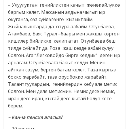
– Улуулуктан, генийликтен качып, жөнөкөйлүккө
баргым келет. Массанын алдына чыгып ыр
окуганга, сөз сүйлөгөнгө кызыкпайм.
Жыйналыштарда да отура албайм. Отунбаева,
Атамбаев, Баяс Турал –баары мен жакшы көргөн
кишилер бийликке келип атат. Отунбаева беш
тилде сүйлөйт да. Роза жаш кезде аябай сулуу
болгон. Ага “Легковойдо бирге келдик” деген ыр
арнагам. Отунбаевага бакыт келди. Менин
айткан сөзүм, берген батам келет. Таза кыргыз
бокко жарабайт, таза орус бокко жарабайт.
Талант­туу­лар­дын, генийлердин көбү эле метис
болгон. Мен деле метисмин. Немис десе немис,
иран десе иран, кытай десе кытай болуп кете
берем.
– Канча пенсия аласыз?
– 10 миң сом.