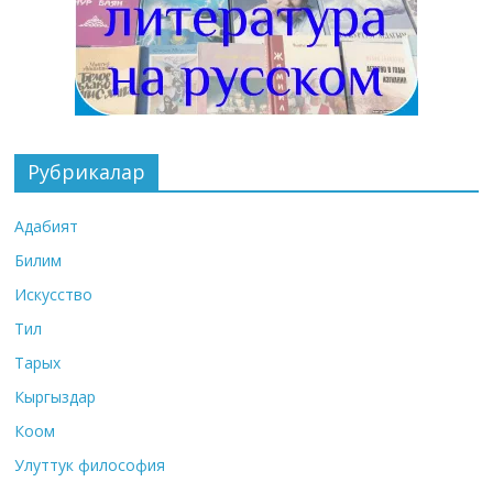
Рубрикалар
Адабият
Билим
Искусство
Тил
Тарых
Кыргыздар
Коом
Улуттук философия