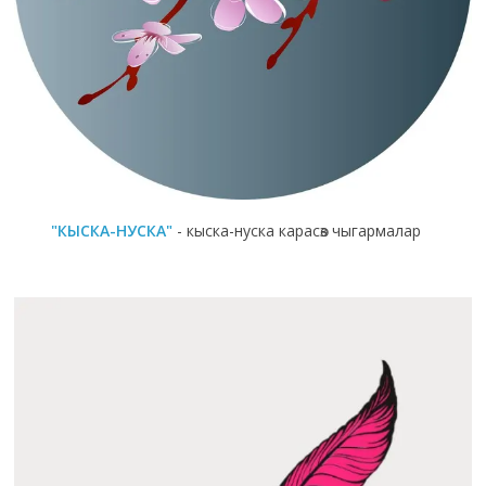
"КЫСКА-НУСКА"
- кыска-нуска карасөз чыгармалар