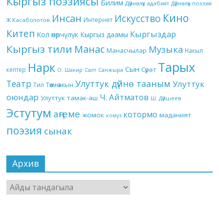
Кыргыз поэзиясы
Билим
Дүйнөлүк адабият
Дүйнөлүк поэзия
Кино
Инсан
Искусство
Интернет
Ж.Касаболотов
Китеп
Кыргыздар
Кол өнөрчүлүк
Кыргыз даамы
Кыргыз тили
Манас
Музыка
Манасчылар
Накыл
Тарых
Нарк
Сын
кептер
Сүрөт
О. Шакир
Салт
Санжыра
Театр
Улуттук дүйнө тааным
Улуттук
Төкмө акын
Тил
оюндар
Ч. Айтматов
Улуттук тамак-аш
Ш. Дүйшеев
Эстутум
аңгеме
котормо
жомок
маданият
комуз
поэзия
сынак
Архив
Архив