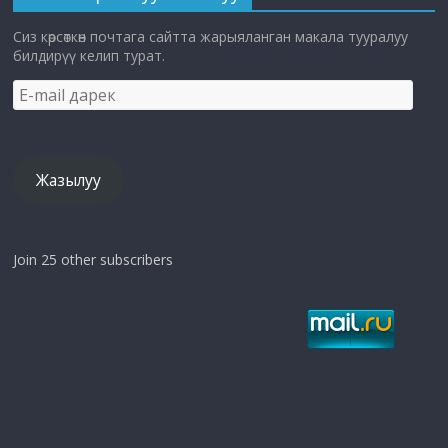
Сиз көрсөткөн почтага сайтта жарыяланган макала тууралуу
билдирүү келип турат.
E-
mail
дарек
Жазылуу
Join 25 other subscribers