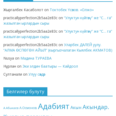
Жыргалбек Касаболот
on
Токтобек Үсөнов. «Олжо»
practicallyperfection2b5aa2e83c
on
“Улуктун күйгөнү” же “С… га”
жазылган ырлардын сыры
practicallyperfection2b5aa2e83c
on
“Улуктун күйгөнү” же “С… га”
жазылган ырлардын сыры
practicallyperfection2b5aa2e83c
on
Уларбек ДАЛЕЙ уулу.
“АЛМА ӨСПӨГӨН АЙЫЛ” (кыргызчалаган Кыялбек АКМАТОВ)
Nusya
on
Мадина ТУРАЕВА
Нұрлан
on
Эки элдин баатыры — Кайдоол
Султанали
on
Улуу сөздөр
Белгилер булуту
Адабият
Акындар.
Акын
А.Осмонов
А.Абыкаев