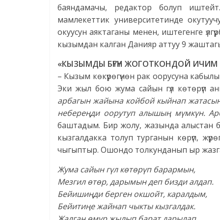
баяндамачы, редактор болуп иштей
мамлекеттик университетинде окутуучу
окуусун аяктаганы менен, иштегенге үлг
кызымдан калган Данияр аттуу 9 жаштаг
«КЫЗЫМДЫ БҮГҮН ЖОГОТКОНДОЙ ИЧИМ
– Кызым көкүрөгүнөн рак оорусуна кабылы
Эки жыл бою жума сайын гүл көтөрүп ан
арбагын жайына койбой кыйнап жатасың
небереңди оорутуп алышың мүмкүн. Ар
баштадым. Бир жолу, жазында алыстан бара
кызгалдакка толуп турганын көрүп, жүр
чыгыптыр. Ошондо толкунданып ыр жазг
Жума сайын гүл көтөрүп барармын,
Мезгил өтөр, дарымын деп бизди алдап.
Бейишиңди берген окшойт, каралдым,
Бейитиңе жайнап чыкты кызгалдак.
Жалган өмүр жылып барат дарылап,