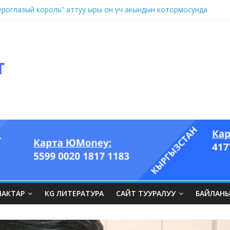
оглазый король” аттуу ыры он үч акындын котормосунда
ЛАКТАР
KG ЛИТЕРАТУРА
САЙТ ТУУРАЛУУ
БАЙЛАН