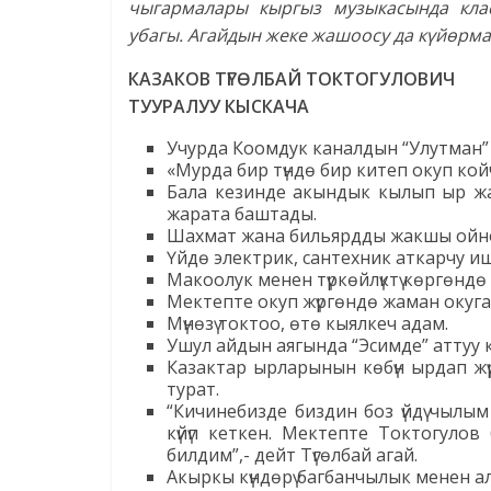
чыгармалары кыргыз музыкасында класс
убагы. Агайдын жеке жашоосу да күйөрм
КАЗАКОВ ТҮГӨЛБАЙ ТОКТОГУЛОВИЧ
ТУУРАЛУУ КЫСКАЧА
Учурда Коомдук каналдын “Улутман” те
«Мурда бир түндө бир китеп окуп кой
Бала кезинде акындык кылып ыр жаз
жарата баштады.
Шахмат жана бильярдды жакшы ойн
Үйдө электрик, сантехник аткарчу иш
Макоолук менен түркөйлүктү көргөндө
Мектепте окуп жүргөндө жаман окуга
Мүнөзү токтоо, өтө кыялкеч адам.
Ушул айдын аягында “Эсимде” аттуу 
Казактар ырларынын көбүн ырдап жүр
турат.
“Кичинебизде биздин боз үйдү чылы
күйүп кеткен. Мектепте Токтогулов
билдим”,- дейт Түгөлбай агай.
Акыркы күндөрү багбанчылык менен алек