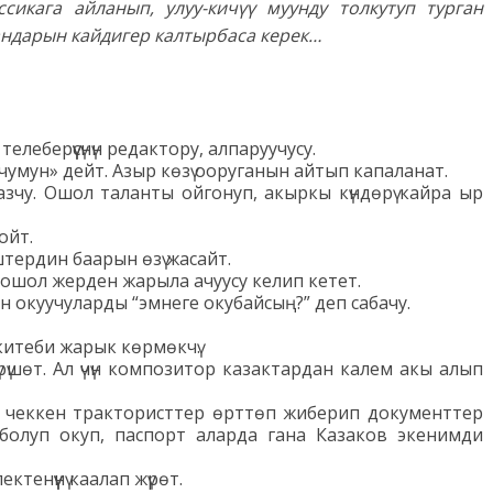
икага айланып, улуу-кичүү муунду толкутуп турган
андарын кайдигер калтырбаса керек…
леберүүсүнүн редактору, алпаруучусу.
чумун» дейт. Азыр көзү ооруганын айтып капаланат.
чу. Ошол таланты ойгонуп, акыркы күндөрү кайра ыр
ойт.
тердин баарын өзү жасайт.
 ошол жерден жарыла ачуусу келип кетет.
н окуучуларды “эмнеге окубайсың?” деп сабачу.
китеби жарык көрмөкчү.
үшөт. Ал үчүн композитор казактардан калем акы алып
м чеккен трактористтер өрттөп жиберип документтер
 болуп окуп, паспорт аларда гана Казаков экенимди
тенүүнү каалап жүрөт.