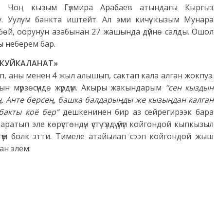
т. Чоң кызым Гүлмира Арабаев атындагы Кыргыз
. Уулум банкта иштейт. Ал эми кичүү кызым Мунара
үрбөй, оорунун азабынан 27 жашында дүйнө салды. Ошол
ы неберем бар.
 КУЙКАЛАНАТ»
п, аны менен 4 жыл алышып, сактап кала алган жокпуз.
ын мүрзөсүндө жүрдүм. Акыры жакындарым
“сен кыздын
. Анте берсең, башка балдарыңды же кызыңдан калган
бакты коё бер”
дешкенинен бир аз сейрегирээк бара
тып эле көрүстөндүн үстү гүлдү үйүп койгондой кыпкызыл
өгүм болк этти. Тимеле атайылап сээп койгондой жыш
ан элем: