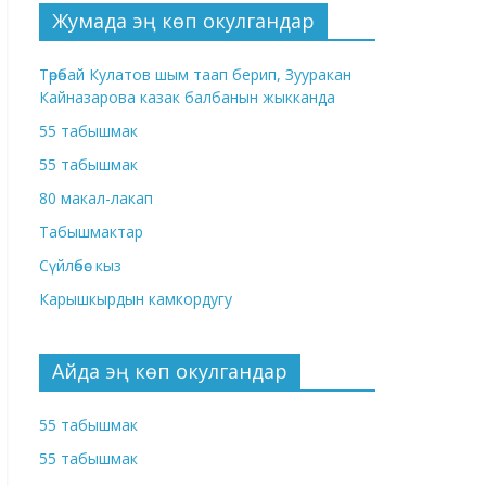
Жумада эң көп окулгандар
Төрөбай Кулатов шым таап берип, Зууракан
Кайназарова казак балбанын жыкканда
55 табышмак
55 табышмак
80 макал-лакап
Табышмактар
Сүйлөбөс кыз
Карышкырдын камкордугу
Айда эң көп окулгандар
55 табышмак
55 табышмак