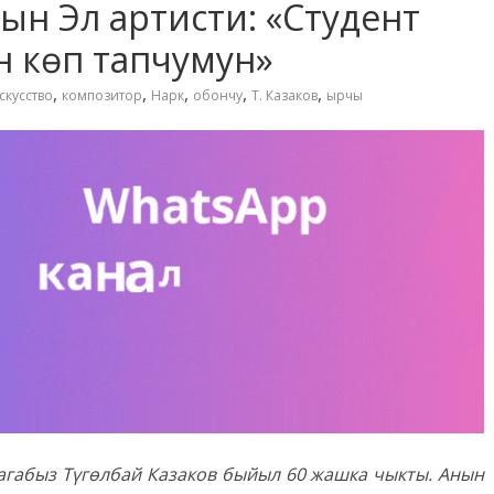
нын Эл артисти: «Студент
н көп тапчумун»
,
,
,
,
,
скусство
композитор
Нарк
обончу
Т. Казаков
ырчы
 агабыз Түгөлбай Казаков быйыл 60 жашка чыкты. Анын