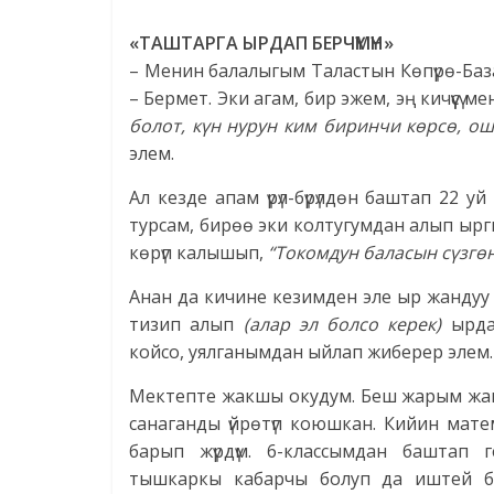
«ТАШТАРГА ЫРДАП БЕРЧҮМҮН»
– Менин балалыгым Таластын Көпүрө-База
– Бермет. Эки агам, бир эжем, эң ки­чүү­сү 
болот, күн нурун ким биринчи көрсө, ош
элем.
Ал кезде апам үрүл-бүрүлдөн баштап 22 уй 
турсам, бирөө эки колтугумдан алып ырг
көрүп калышып,
“Токомдун баласын сүзгөн
Анан да кичине кезимден эле ыр жандуу
тизип алып
(алар эл болсо керек)
ырда
койсо, уялганымдан ыйлап жиберер элем.
Мектепте жакшы окудум. Беш жарым жаш
санаганды үйрөтүп коюшкан. Кийин мат
барып жүрдүм. 6-классымдан баштап 
тышкаркы кабарчы болуп да иштей б