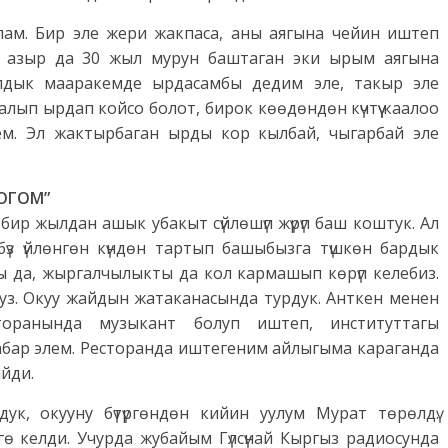
ам. Бир эле жери жакпаса, аны аягына чейин иштеп
 азыр да 30 жыл мурун баштаган эки ырым аягына
жылдык мааракемде ырдасамбы дедим эле, такыр эле
салып ырдап койсо болот, бирок көөдөндөн күчтүү каалоо
ем. Эл жактырбаган ырды кор кылбай, чыгарбай эле
ОГОМ”
н бир жылдан ашык убакыт сүйлөшүп жүрүп баш коштук. Ал
бүз үйлөнгөн күндөн тартып башыбызга түшкөн бардык
ы да, жыргалчылыкты да кол кармашып көрүп келебиз.
уз. Окуу жайдын жатаканасында турдук. Анткен менен
торанында музыкант болуп иштеп, институттагы
абар элем. Ресторанда иштегеним айлыгыма караганда
йди.
ук, окууну бүтүргөндөн кийин уулум Мурат төрөлдү.
ө келди. Учурда жубайым Гүлсүнай Кыргыз радиосунда