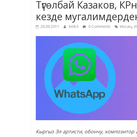
Түгөлбай Казаков, КР
кезде мугалимдерде
,
28.09.2011
kmb3
0 Comments
Инсан
И
Кыргыз Эл артисти, обончу, композитор