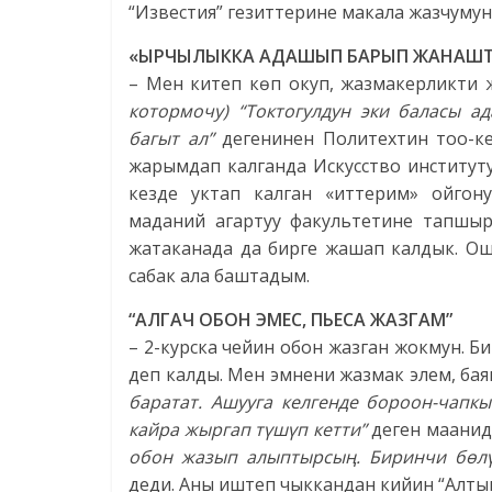
“Известия” гезиттерине макала жазчумун.
«ЫРЧЫЛЫККА АДАШЫП БАРЫП ЖАНАШ
– Мен китеп көп окуп, жазмакерликти
котормочу)
“Токтогулдун эки баласы а
багыт ал”
дегенинен Политехтин тоо-к
жарымдап калганда Искусство институт
кезде уктап калган «иттерим» ойгону
маданий агартуу факультетине тапшыр
жатаканада да бирге жашап калдык. Ошен
сабак ала баштадым.
“АЛГАЧ ОБОН ЭМЕС, ПЬЕСА ЖАЗГАМ”
– 2-курска чейин обон жазган жокмун. Би
деп калды. Мен эмнени жазмак элем, ба
баратат. Ашууга келгенде бороон-чапк
кайра жыргап түшүп кетти”
деген маанид
обон жазып алыптырсың. Биринчи бөлүг
деди. Аны иштеп чыккандан кийин “Алты