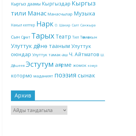
Кыргыз
Кыргыздар
Кыргыз даамы
тили
Манас
Музыка
Манасчылар
Нарк
Накыл кептер
О. Шакир
Салт
Санжыра
Тарых
Театр
Сын
Төкмө акын
Сүрөт
Тил
Улуттук дүйнө тааным
Улуттук
оюндар
Ч. Айтматов
Улуттук тамак-аш
Ш.
Эстутум
аңгеме
жомок
Дүйшеев
комуз
поэзия
сынак
котормо
маданият
Архив
Архив