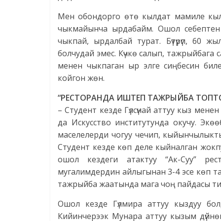
Мен обондорго өтө кылдат мамиле кыл
чыкмайынча ырдабайм. Ошол себептен
чыкпай, ырдалбай турат. Бүтүрүп, 60 
болчудай эмес. Күчкө салып, тажрыйбага 
менен чыкпаган ыр элге сиңбесин бил
койгон жөн.
“РЕСТОРАНДА ИШТЕП ТАЖРЫЙБА ТОПТ
– Студент кезде Гүлсүнай аттуу кыз мене
да Искусство институтунда окучу. Экөө
маселелерди чогуу чечип, кыйынчылыкт
Студент кезде көп деле кыйналган жокп
ошол кездеги атактуу “Ак-Суу” рес
мугалимдердин айлыгынан 3-4 эсе көп т
тажрыйба жаатында мага чоң пайдасы ти
Ошол кезде Гүлмира аттуу кыздуу болд
Кийинчерээк Мунара аттуу кызым дүйнөг