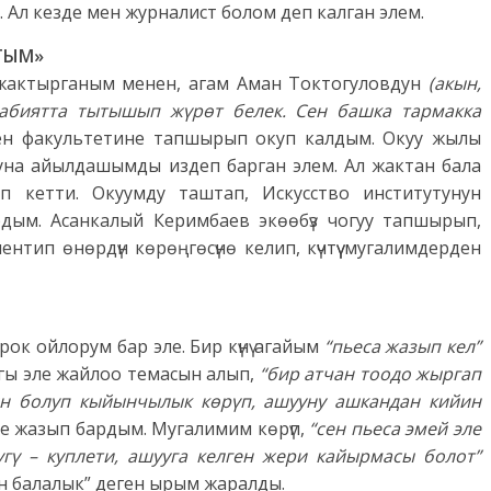
 Ал кезде мен журналист болом деп калган элем.
ТЫМ»
 жактырганым менен, агам Аман Токтогуловдун
(акын,
дабиятта тытышып жүрөт белек. Сен башка тармакка
ен факультетине тапшырып окуп калдым. Окуу жылы
уна айылдашымды издеп барган элем. Ал жактан бала
п кетти. Окуумду таштап, Искусство институтунун
дым. Асанкалый Керимбаев экөөбүз чогуу тапшырып,
тип өнөрдүн көрөңгөсүнө келип, күчтүү мугалимдерден
рок ойлорум бар эле. Бир күнү агайым
“пьеса жазып кел”
ягы эле жайлоо темасын алып,
“бир атчан тоодо жыргап
ын болуп кыйынчылык көрүп, ашууну ашкандан кийин
е жазып бардым. Мугалимим көрүп,
“сен пьеса эмей эле
ү – куплети, ашууга келген жери кайырмасы болот”
н балалык” деген ырым жаралды.