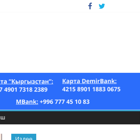
ЫШ
Издөө