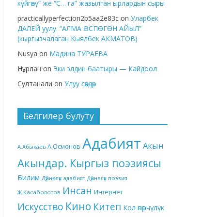
күйгөнү” же “С… га” жазылган ырлардын сыры
practicallyperfection2b5aa2e83c
on
Уларбек
ДАЛЕЙ уулу. “АЛМА ӨСПӨГӨН АЙЫЛ”
(кыргызчалаган Кыялбек АКМАТОВ)
Nusya
on
Мадина ТУРАЕВА
Нұрлан
on
Эки элдин баатыры — Кайдоол
Султанали
on
Улуу сөздөр
Белгилер булуту
Адабият
Акын
А.Осмонов
А.Абыкаев
Акындар. Кыргыз поэзиясы
Билим
Дүйнөлүк адабият
Дүйнөлүк поэзия
Инсан
Интернет
Ж.Касаболотов
Кино
Китеп
Искусство
Кол өнөрчүлүк