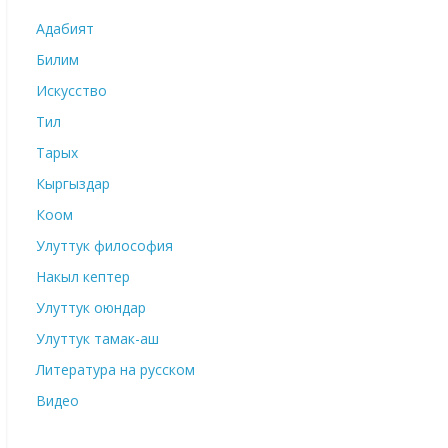
Адабият
Билим
Искусство
Тил
Тарых
Кыргыздар
Коом
Улуттук философия
Накыл кептер
Улуттук оюндар
Улуттук тамак-аш
Литература на русском
Видео