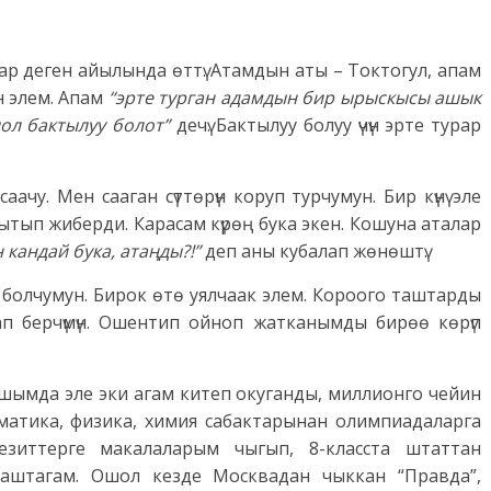
р деген айылында өттү. Атамдын аты – Токтогул, апам
мен элем. Апам
“эрте турган адамдын бир ырыскысы ашык
ол бактылуу болот”
дечү. Бактылуу болуу үчүн эрте турар
саачу. Мен сааган сүттөрүн коруп турчумун. Бир күнү эле
ытып жиберди. Карасам күрөң бука экен. Кошуна аталар
 кандай бука, атаңды?!”
деп аны кубалап жөнөштү.
 болчумун. Бирок өтө уялчаак элем. Короого таштарды
п берчүмүн. Ошентип ойноп жатканымды бирөө көрүп
ымда эле эки агам китеп окуганды, миллионго чейин
ематика, физика, химия сабактарынан олимпиадаларга
гезиттерге макалаларым чыгып, 8-класста штаттан
аштагам. Ошол кезде Москвадан чыккан “Правда”,