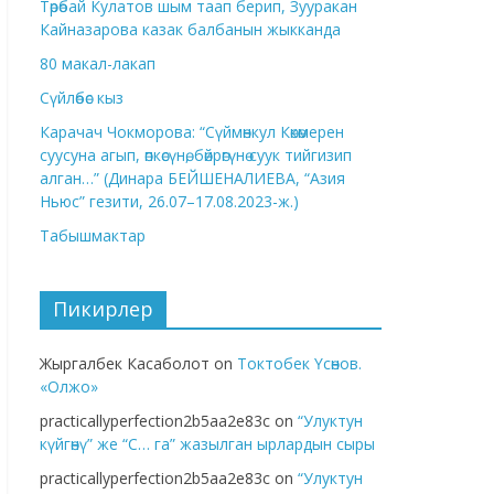
Төрөбай Кулатов шым таап берип, Зууракан
Кайназарова казак балбанын жыкканда
80 макал-лакап
Сүйлөбөс кыз
Карачач Чокморова: “Сүймөнкул Көкөмерен
суусуна агып, өпкөсүнө, бөйрөгүнө суук тийгизип
алган…” (Динара БЕЙШЕНАЛИЕВА, “Азия
Ньюс” гезити, 26.07–17.08.2023-ж.)
Табышмактар
Пикирлер
Жыргалбек Касаболот
on
Токтобек Үсөнов.
«Олжо»
practicallyperfection2b5aa2e83c
on
“Улуктун
күйгөнү” же “С… га” жазылган ырлардын сыры
practicallyperfection2b5aa2e83c
on
“Улуктун