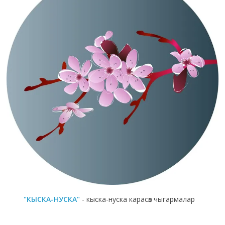
"КЫСКА-НУСКА"
- кыска-нуска карасөз чыгармалар