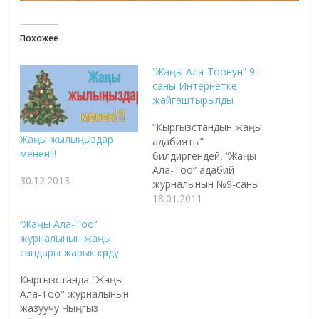
Похожее
“Жаңы Ала-Тоонун” 9-
саны Интернетке
жайгаштырылды
“Кыргызстандын жаңы
Жаңы жылыңыздар
адабияты”
менен!!!
билдиргендей, “Жаңы
Ала-Тоо” адабий
30.12.2013
журналынын №9-саны
сайтка
18.01.2011
жайгыщтырылган. Аны
“Жаңы Ала-Тоо”
бул жерден окуй
журналынын жаңы
аласыздар.
сандары жарык көрдү
Кыргызстанда "Жаңы
Ала-Тоо" журналынын
жазуучу Чыңгыз