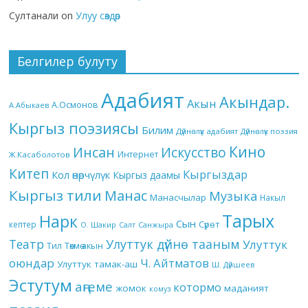
Султанали
on
Улуу сөздөр
Белгилер булуту
Адабият
Акындар.
Акын
А.Осмонов
А.Абыкаев
Кыргыз поэзиясы
Билим
Дүйнөлүк адабият
Дүйнөлүк поэзия
Кино
Инсан
Искусство
Интернет
Ж.Касаболотов
Китеп
Кыргыздар
Кол өнөрчүлүк
Кыргыз даамы
Кыргыз тили
Манас
Музыка
Манасчылар
Накыл
Тарых
Нарк
Сын
кептер
Сүрөт
О. Шакир
Салт
Санжыра
Театр
Улуттук дүйнө тааным
Улуттук
Төкмө акын
Тил
оюндар
Ч. Айтматов
Улуттук тамак-аш
Ш. Дүйшеев
Эстутум
аңгеме
котормо
жомок
маданият
комуз