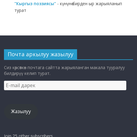
"Кыргыз поэзиясы"
- күнүнө бирден ыр жарыяланып
турат
Почта аркылуу жазылуу
Сиз көрсөткөн почтага сайтта жарыяланган макала тууралуу
билдирүү келип турат.
E-
mail
дарек
Жазылуу
Join 25 other subscribers