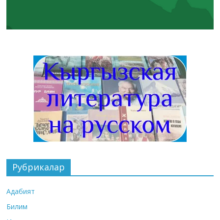
Рубрикалар
Адабият
Билим