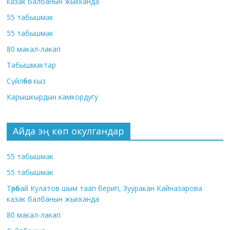
казак балбанын жыкканда
55 табышмак
55 табышмак
80 макал-лакап
Табышмактар
Сүйлөбөс кыз
Карышкырдын камкордугу
Айда эң көп окулгандар
55 табышмак
55 табышмак
Төрөбай Кулатов шым таап берип, Зууракан Кайназарова
казак балбанын жыкканда
80 макал-лакап