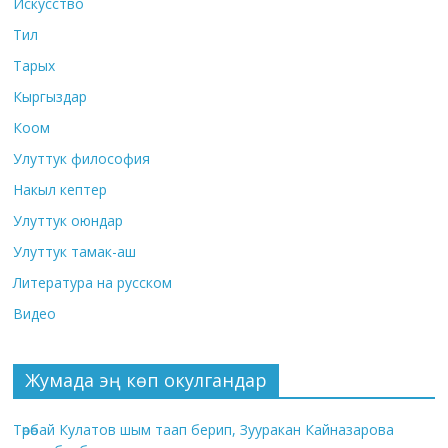
Искусство
Тил
Тарых
Кыргыздар
Коом
Улуттук философия
Накыл кептер
Улуттук оюндар
Улуттук тамак-аш
Литература на русском
Видео
Жумада эң көп окулгандар
Төрөбай Кулатов шым таап берип, Зууракан Кайназарова