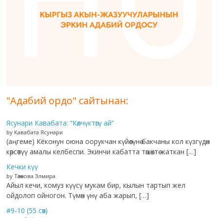
"Адабий ордо" сайтынан:
Ясунари Кавабата: “Көлчүктөгү ай”
by Кавабата Ясунари
(аңгеме) Кёконун оюна оорукчан күйөөсүнө бакчаны кол күзгүдөн
көрсөтүү амалы келбеспи. Экинчи кабатта төшөктө жаткан […]
Кечки күү
by Төлөкова Элмира
Айыл кечи, комуз күүсү мукам бир, кылын тартып жел
ойдолоп ойногон. Түмөн үнү аба жарып, […]
#9-10 (55 сөз)