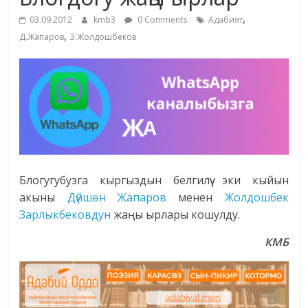
маданияты
,
03.09.2012
kmb3
0 Comments
Адабият
жана
,
Д.Жапаров
З.Жолдошбеков
адабияты
Блогугубузга кыргыздын белгилүү эки кыйын
акыны
Дүйшөн Жапаров
менен
Жолдошбек
Зарлыкбековдун
жаңы ырлары кошулду.
КМБ