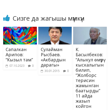
Сизге да жагышы мүмкүн
Сапалкан
Сулайман
К.
Арипов:
Рысбаев.
Басылбеков:
“Кызыл там”
«Акбардын
“Алыкул өмүрү
дарагы»
кыскалыгын
07.10.2023
0
билип,
30.01.2015
0
“Жолборс
терисин
жамынган
баатырды”
11 айда
жазып
койгон