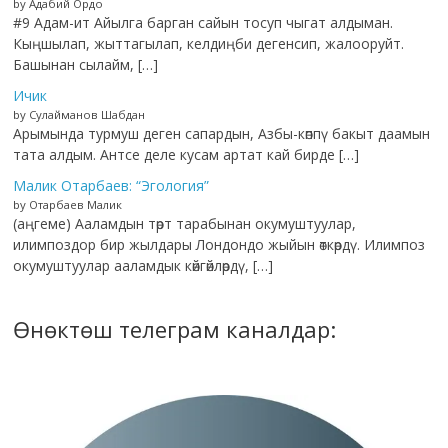
by Адабий Ордо
#9 Адам-ит Айылга барган сайын тосуп чыгат алдыман.
Кыңшылап, жыттагылап, келдиңби дегенсип, жалооруйт.
Башынан сылайм, […]
Ичик
by Сулайманов Шабдан
Арымында турмуш деген сапардын, Азбы-көппү бакыт даамын
тата алдым. Антсе деле кусам артат кай бирде […]
Малик Отарбаев: “Эгология”
by Отарбаев Малик
(аңгеме) Ааламдын төрт тарабынан окумуштуулар,
илимпоздор бир жылдары Лондондо жыйын өткөрдү. Илимпоз
окумуштуулар ааламдык көйгөйлөрдү, […]
Өнөктөш телеграм каналдар: