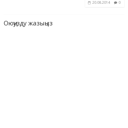
20.08.2014
0
Оюңузду жазыңыз