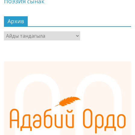
поэзия
сынак
Архив
Архив