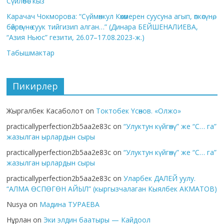
Сүйлөбөс кыз
Карачач Чокморова: “Сүймөнкул Көкөмерен суусуна агып, өпкөсүнө,
бөйрөгүнө суук тийгизип алган…” (Динара БЕЙШЕНАЛИЕВА,
“Азия Ньюс” гезити, 26.07–17.08.2023-ж.)
Табышмактар
Пикирлер
Жыргалбек Касаболот
on
Токтобек Үсөнов. «Олжо»
practicallyperfection2b5aa2e83c
on
“Улуктун күйгөнү” же “С… га”
жазылган ырлардын сыры
practicallyperfection2b5aa2e83c
on
“Улуктун күйгөнү” же “С… га”
жазылган ырлардын сыры
practicallyperfection2b5aa2e83c
on
Уларбек ДАЛЕЙ уулу.
“АЛМА ӨСПӨГӨН АЙЫЛ” (кыргызчалаган Кыялбек АКМАТОВ)
Nusya
on
Мадина ТУРАЕВА
Нұрлан
on
Эки элдин баатыры — Кайдоол