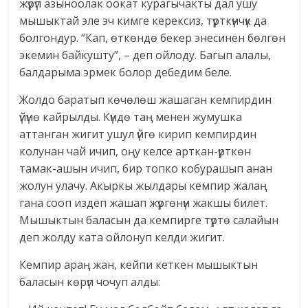
жүрүп азыноолак оокат курагычакты дал ушу
мышыктай эле эч кимге керексиз, түрткүнчүк да
болгондур. “Кап, өткөндө бекер энесинен бөлгөн
экемин байкушту”, – деп ойлоду. Багып алалы,
балдарыма эрмек болор дебедим беле.
Жолдо баратып көчөлөш жашаган кемпирдин
үйүнө кайрылды. Күндө таң менен жумушка
аттанган жигит ушул үйгө кирип кемпирдин
колунан чай ичип, оңу келсе арткан-үрткөн
тамак-ашын ичип, бир топко кобурашып анан
жолун улачу. Акыркы жылдары кемпир жалаң
гана сооп издеп жашап жүргөнүн жакшы билет.
Мышыктын баласын да кемпирге түртө салайын
деп жолду ката ойлонуп келди жигит.
Кемпир араң жан, кейпи кеткен мышыктын
баласын көрүп чочуп алды: