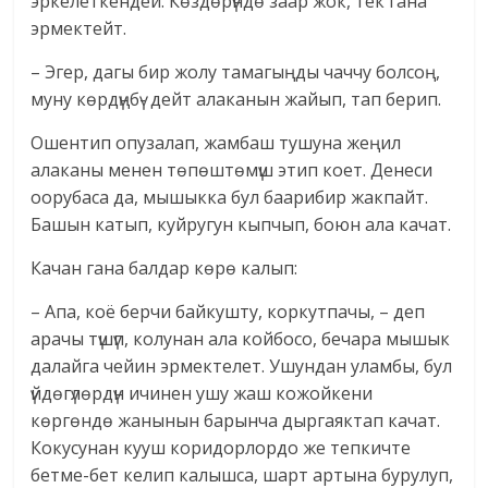
эркелеткендей. Көздөрүндө заар жок, тек гана
эрмектейт.
– Эгер, дагы бир жолу тамагыңды чаччу болсоң,
муну көрдүңбү- дейт алаканын жайып, тап берип.
Ошентип опузалап, жамбаш тушуна жеңил
алаканы менен төпөштөмүш этип коет. Денеси
оорубаса да, мышыкка бул баарибир жакпайт.
Башын катып, куйругун кыпчып, боюн ала качат.
Качан гана балдар көрө калып:
– Апа, коё берчи байкушту, коркутпачы, – деп
арачы түшүп, колунан ала койбосо, бечара мышык
далайга чейин эрмектелет. Ушундан уламбы, бул
үйдөгүлөрдүн ичинен ушу жаш кожойкени
көргөндө жанынын барынча дыргаяктап качат.
Кокусунан кууш коридорлордо же тепкичте
бетме-бет келип калышса, шарт артына бурулуп,