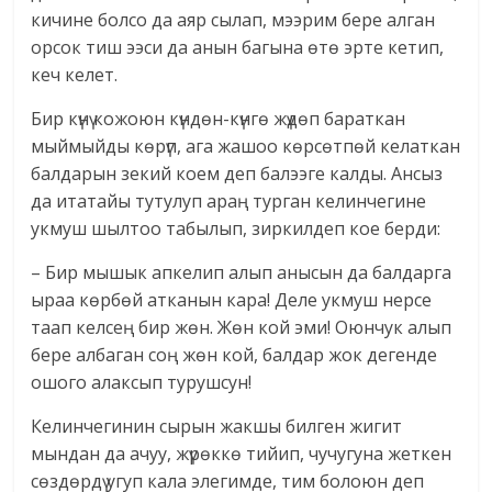
кичине болсо да аяр сылап, мээрим бере алган
орсок тиш ээси да анын багына өтө эрте кетип,
кеч келет.
Бир күнү кожоюн күндөн-күнгө жүдөп бараткан
мыймыйды көрүп, ага жашоо көрсөтпөй келаткан
балдарын зекий коем деп балээге калды. Ансыз
да итатайы тутулуп араң турган келинчегине
укмуш шылтоо табылып, зиркилдеп кое берди:
– Бир мышык апкелип алып анысын да балдарга
ыраа көрбөй атканын кара! Деле укмуш нерсе
таап келсең бир жөн. Жөн кой эми! Оюнчук алып
бере албаган соң жөн кой, балдар жок дегенде
ошого алаксып турушсун!
Келинчегинин сырын жакшы билген жигит
мындан да ачуу, жүрөккө тийип, чучугуна жеткен
сөздөрдү угуп кала элегимде, тим болоюн деп