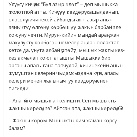
Улуусу кичүүсүн: “Бул азыр өлөт” – деп мышыкка
жолотпой атты. Кичүүсүнүн көздөрү жашылданып,
өлөсөлүү кичинекей айбанды аяп, азыр анын
аянычтуу өлгөнүн көрбөш үчүн жакын барбай эле
коюуну чечти. Мурун-кийин мындай араңжан
макулукту көрбөгөн немелер андан оолактап
кетсе да, унута албай үрпөйүп, мышык жакты кез-
кез акмалап коюп атышты. Мышыкка бир
арганы апасы гана тапчудай, кичинекейи анын
жумуштан келерин чыдамсыздана күтүп, апасы
келери менен жалынычтуу көздөрү менен
тигилди:
– Апа, үйгө мышык апкелишти. Сен мышыкты
жакшы көрөсүң ээ? Айтсаң апа, жакшы көрөсүңбү?
– Жакшы көрөм. Мышыкты ким жаман көрсүн,
балам?