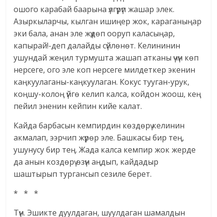
ошого карабай баарына үлгүрүп жашар элек.
Азыркыларчы, кылган ишиңер жок, караганыңар
эки бала, анан эле жүдөп ооруп каласыңар,
капырай!-деп далайды сүйлөнөт. Келининин
ушундай жеңил турмушта жашап атканы үчүн көп
нерсеге, ого эле коп нерсеге милдеткер экенин
каңкуулаганы-каңкуулаган. Кокус тууган-урук,
коңшу-колоң үйгө келип калса, койдон жоош, кең
пейил эненин кейпин кийе калат.
Кайда барбасын кемпирдин көздөрү келинин
акмалап, ээрчип жүрөр эле. Башкасы бир тең,
ушунусу бир тең. Жада калса кемпир жок жерде
да анын коздөрү өзүн аңдып, кайдадыр
шаштырып тургансып сезиле берет.
* * *
Түн. Эшикте дуулдаган, шуулдаган шамалдын