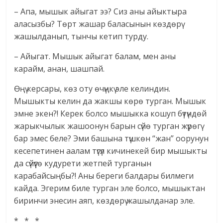
– Апа, мышык айыгат ээ? Сиз аны айыктыра
аласызбы? Төрт жашар баласынын көздөрү
жашылданып, тынчы кетип турду.
– Айыгат. Мышык айыгат балам, мен аны
карайм, анан, шашпай.
Өңү керсары, көз оту өчүңкү эле келиндин.
Мышыкты келин да жакшы көрө турган. Мышык
эмне экен?! Керек болсо мышыкка кошуп бүтүндөй
жарыкчылык жашоонун барын сүйө турган жүрөгү
бар эмес беле? Эми башына түшкөн “жан” оорунун
кесепетинен аалам түгүл кичинекей бир мышыкты
да сүйүүгө кудурети жетпей турганын
карабайсыңбы?! Аны береги балдары билмеги
кайда. Эгерим биле турган эле болсо, мышыктан
биринчи энесин аяп, көздөрү жашылданар эле.
* * *