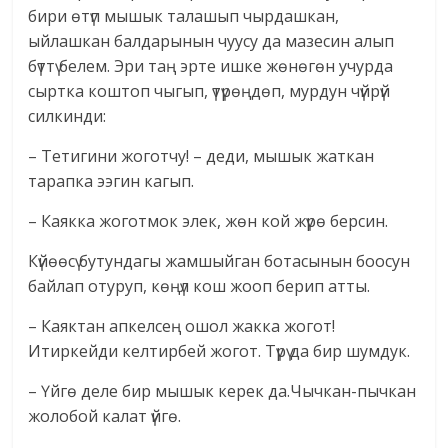
бири өтүп мышык талашып чырдашкан,
ыйлашкан балдарынын чуусу да мазесин алып
бүттү белем. Эри таң эрте ишке жөнөгөн учурда
сыртка коштоп чыгып, үтүрөңдөп, мурдун чүйрүй
силкинди:
– Тетигини жоготчу! – деди, мышык жаткан
тарапка ээгин кагып.
– Каякка жоготмок элек, жөн кой жүрө берсин.
Күйөөсү бутундагы жамшыйган ботасынын боосун
байлап отуруп, көңүл кош жооп берип атты.
– Каяктан апкелсең ошол жакка жогот!
Итиркейди келтирбей жогот. Түрү да бир шумдук.
– Үйгө деле бир мышык керек да.Чычкан-пычкан
жолобой калат үйгө.