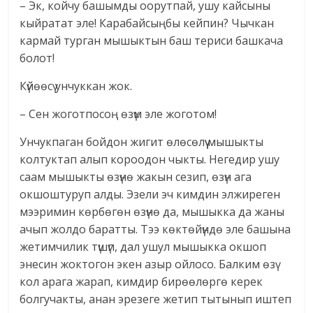
– Эк, койчу башымды оорутпай, ушу кайсыны
кыйратат эле! Карабайсыңбы кейпин? Чычкан
кармай турган мышыктын баш териси башкача
болот!
Күйөөсү унчуккан жок.
– Сен жоготпосоң өзүм эле жоготом!
Унчукпаган бойдон жигит өлөсөлүү мышыкты
колтуктап алып короодон чыкты. Негедир ушу
саам мышыкты өзүнө жакын сезип, өзүн ага
окшоштуруп алды. Эзели эч кимдин элжиреген
мээримин көрбөгөн өзүнө да, мышыкка да жаны
ачып жолдо баратты. Тээ көктөйүндө эле башына
жетимчилик түшүп, дал ушул мышыкка окшоп
энесин жоктогон экен азыр ойлосо. Балким өзү
кол арага жарап, кимдир бирөөлөргө керек
болгучакты, анан эрезеге жетип тытынып иштеп