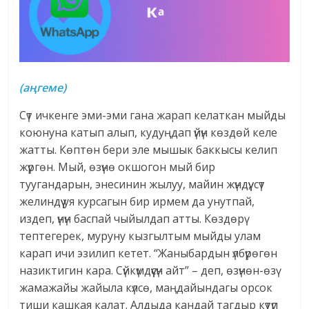
(аңгеме)
Сүт ичкенге эми-эми гана жарап келаткан мыйды
коюнуна катып алып, кудуңдап үйүн көздөй келе
жатты. Көптөн бери эле мышык баккысы келип
жүргөн. Мый, өзүнө окшогон мый бир
туугандарын, энесинин жылуу, майин жүндүү, сүт
желиндүү уя курсагын бир ирмем да унутпай,
издеп, үнүн баспай чыйылдап атты. Көздөрү
тептегерек, муруну кызгылтым мыйды улам
карап ичи эзилип кетет. “Жаныбардын үлбүрөгөн
назиктигин кара. Сүйкүмдүүсүн айт” – деп, өзүнөн-өзү
жамажайы жайыла күлсө, маңдайындагы орсок
тиши кашкая калат. Алдыда кандай тагдыр күтүп