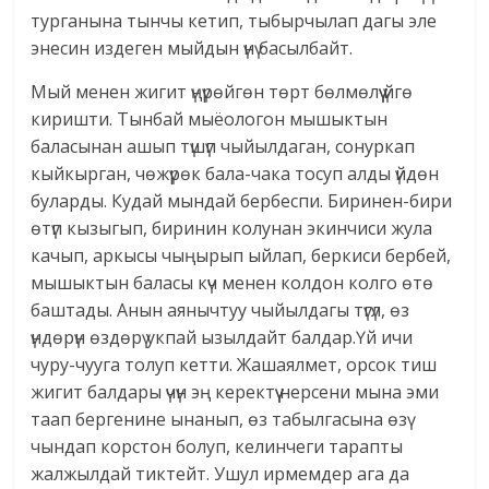
турганына тынчы кетип, тыбырчылап дагы эле
энесин издеген мыйдын үнү басылбайт.
Мый менен жигит үңүрөйгөн төрт бөлмөлүү үйгө
киришти. Тынбай мыёологон мышыктын
баласынан ашып түшүп чыйылдаган, сонуркап
кыйкырган, чөжүрөк бала-чака тосуп алды үйдөн
буларды. Кудай мындай бербеспи. Биринен-бири
өтүп кызыгып, биринин колунан экинчиси жула
качып, аркысы чыңырып ыйлап, беркиси бербей,
мышыктын баласы күч менен колдон колго өтө
баштады. Анын аянычтуу чыйылдагы түгүл, өз
үндөрүн өздөрү укпай ызылдайт балдар.Үй ичи
чуру-чууга толуп кетти. Жашаялмет, орсок тиш
жигит балдары үчүн эң керектүү нерсени мына эми
таап бергенине ынанып, өз табылгасына өзү
чындап корстон болуп, келинчеги тарапты
жалжылдай тиктейт. Ушул ирмемдер ага да