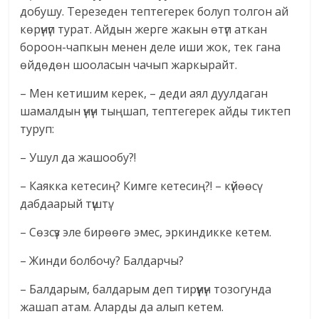
добушу. Терезеден тептегерек болуп толгон ай
көрүнүп турат. Айдын жерге жакын өтүп аткан
бороон-чапкын менен деле иши жок, тек гана
өйдөдөн шооласын чачып жаркырайт.
– Мен кетишим керек, – деди аял дуулдаган
шамалдын үнүн тыңшап, тептегерек айды тиктеп
туруп:
– Ушул да жашообу?!
– Каякка кетесиң? Кимге кетесиң?! – күйөөсү
дабдаарый түштү.
– Сөзсүз эле бирөөгө эмес, эркиндикке кетем.
– Жинди болбочу? Балдарчы?
– Балдарым, балдарым деп тирүүнүн тозогунда
жашап атам. Аларды да алып кетем.