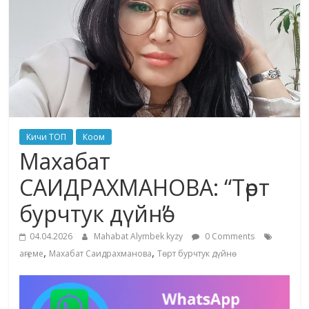
жана
адабияты
Кичи ТОП
Коом
Махабат
САИДРАХМАНОВА: “Төрт
бурчтук дүйнө”
04.04.2026
Mahabat Alymbek kyzy
0 Comments
,
,
аңгеме
Махабат Саидрахманова
Төрт бурчтук дүйнө