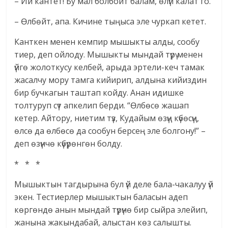
– Ий кантет! Бу мал болбойт балам, өлүп калат го.
– Өлбөйт, апа. Кичине тыңыса эле чуркап кетет.
Канткен менен кемпир мышыкты алды, сообу
тиер, деп ойлоду. Мышыкты мындай түрү менен
үйгө жолоткусу келбей, арыда эртели-кеч тамак
жасалчу мору тамга кийирип, алдына кийиздин
бир бучкагын таштап койду. Анан идишке
толтуруп сүт апкелип берди. “Өлбөсө жашап
кетер. Айтору, ниетим түз, Кудайым өзүң күбөсүң,
өлсө да өлбөсө да сообун берсең эле болгону!” –
деп өзүнчө күбүрөнгөн болду.
* * *
Мышыктын тагдырына бул үй деле бала-чакалуу үй
экен. Тестиерлер мышыктын баласын адеп
көргөндө анын мындай түрүнө бир сыйра элейип,
жанына жакындабай, алыстан көз салышты.