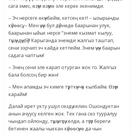
сага эмес, өзүм өзүмө эле керек экенимди.
– Эч нерсеге өкүнбөйм, кетсең кет! – ызырынды
күйөөсү, – Мен үчүн бул дүйнөдө баарынан улук,
баарынан ыйык нерсе “энеме кызмат кылуу,
түшүндүңбү?! Карыганда энемди жалгыз таштап,
сени ээрчип эч кайда кетпейм. Энем үчүн баарын
садага чаптым!
– Энең сени эле карап отурган жок го. Жалгыз
бала болсоң бир жөн!
– Мен апамды эч кимге түрткүнчүк кылбайм. Өзүм
карайм!
Далай ирет укту ушул сөздү келин. Ошондуктан
анын ачуусу келген жок. Тек гана сөз тууралуу
чындап ойлонду, түшүнгүсү келди, а түгүл береги
бетинен жаалы чыккан күйөөсүнө да чын