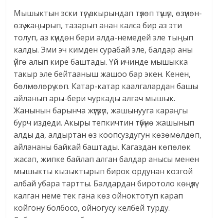
Мышыктын эски түгү акырындап түлөп түшүп, өзүнөн-
өзү жаңырып, тазарып анан калса бир аз эти
толуп, аз күндөн бери алда-немедей эле тыңып
калды. Эми эч кимден сурабай эле, балдар аны
үйгө алып кире баштады. Үй ичинде мышыкка
такыр эле бейтааныш жашоо бар экен. Кенен,
бөлмөлөрү көп. Катар-катар каалгалардан башы
айланып ары-бери чуркады алгач мышык.
Жанынын барынча жүгүрүп, жашынууга караңгы
бурч издеди. Акыры тепкичтин түбүнө жашынып
алды да, алдыртан өз коопсуздугун көзөмөлдөп,
айлананы байкай баштады. Кагаздан көпөлөк
жасап, жипке байлап алган балдар анысы менен
мышыкты кызыктырып бирок ордунан козгой
албай убара тартты. Балдардан биротоло көңүлү
калган неме тек гана көз ойноктотуп карап
койгону болбосо, ойногусу келбей турду.