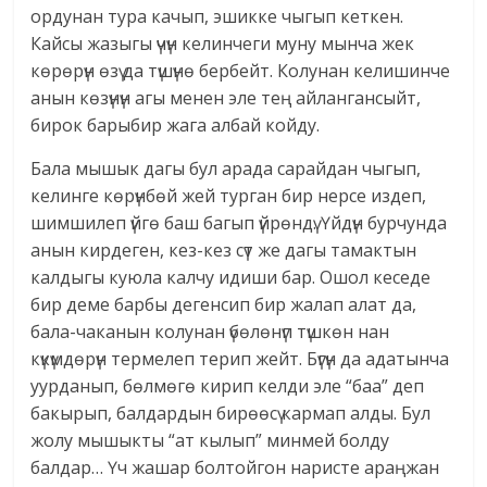
ордунан тура качып, эшикке чыгып кеткен.
Кайсы жазыгы үчүн келинчеги муну мынча жек
көрөрүн өзү да түшүнө бербейт. Колунан келишинче
анын көзүнүн агы менен эле тең айлангансыйт,
бирок барыбир жага албай койду.
Бала мышык дагы бул арада сарайдан чыгып,
келинге көрүнбөй жей турган бир нерсе издеп,
шимшилеп үйгө баш багып үйрөндү. Үйдүн бурчунда
анын кирдеген, кез-кез сүт же дагы тамактын
калдыгы куюла калчу идиши бар. Ошол кеседе
бир деме барбы дегенсип бир жалап алат да,
бала-чаканын колунан үбөлөнүп түшкөн нан
күкүмдөрүн термелеп терип жейт. Бүгүн да адатынча
уурданып, бөлмөгө кирип келди эле “баа” деп
бакырып, балдардын бирөөсү кармап алды. Бул
жолу мышыкты “ат кылып” минмей болду
балдар… Үч жашар болтойгон наристе араңжан