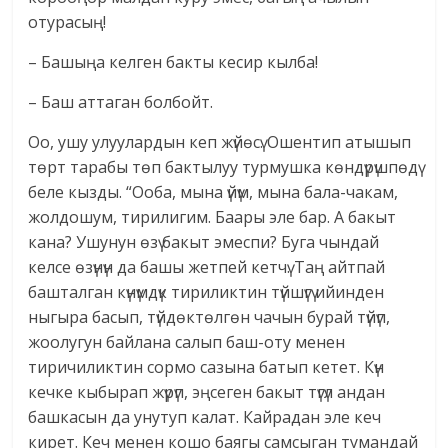
отурасың!
– Башыңа келген бакты кесир кылба!
– Баш аттаган болбойт.
Оо, ушу улуулардын кеп жүйөсү. Ошентип атышып
төрт тарабы төп бактылуу турмушка көндүрүшпөдү
беле кызды. “Ооба, мына үйүм, мына бала-чакам,
жолдошум, тирилигим. Баары эле бар. А бакыт
кана? Ушунун өзү бакыт эмеспи? Буга чындай
келсе өзүнүн да башы жетпей кетчү. Таң айтпай
башталган күнүмдүк тириликтин түйшүгү ийинден
ныгыра басып, түйдөктөлгөн чачын бурай түйүп,
жоолугун байлана салып баш-оту менен
тиричиликтин сормо сазына батып кетет. Күн
кечке кыбырап жүрүп, эңсеген бакыт түгүл андан
башкасын да унутуп калат. Кайрадан эле кеч
кирет. Кеч менен кошо баягы самсыган тумандай