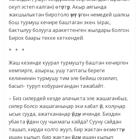
окуп эстеп калган) өтүптүр. Акыр аягында
жакшылыктан биротоло үмүт үзгөн немедей шалкы
бош турмуш кечире баштаган экен. Ырас,
бактылуу болууга аракеттенген жылдары болгон.
Бирок баары текке кеткендей.
* * *
Жаш кезинде куурал турмушту баштан кечирген
кемпирге, азыркы, ушу таптагы береги
келининин турмушу тим эле бейиш сезилип,
басып- туруп кобурангандан тажабайт.
– Биз силердей кезде алачыкта эле жашаганбыз,
силер болсо жашаганыңар эки кабат үй, колуңар
ысык сууда, ажатканаңар үйдүн ичинде. Биздин
убакта үйдөн суу чыкмагы кайда? Сууну сайдан
ташып, кирди колго жууп, бир жактан өкмөттүн
ишин кылып, бир жактан үйдүн ишин кылып