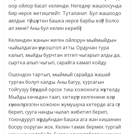
оор ойлор басат келинди. Негедир жашоосунда
бир нерсе жетишпейт. Туталанат. Бул жашоодо
аялдык түйшүктөн башка нерсе барбы өзү?! Болсо
ал эмне? Аны бул келин көрөбү?
Келиндин жанын жеген ойлорун мыймыйдын
чыйылдаган үнү коштоп атты. Ордунан тура
калып, мыйды бурчтан эптеп чыгарып алды да,
сыртка алып чыгып, сарайга камап койду.
Ошондон тартып, мыймый сарайда жашай
турган болуп калды. Аны багуу, курсагын
тойгузуу бүтүндөй орсок тиш кожоюнга жүктөлдү.
Мыйды көчөдөн таап, көтөрүп келгенине өзүн
күнөөлүү сезген кожоюн жумушуна кетерде ага сүт
берип, сууга нанды чылап жибитип берип,
тоюндуруп жүрдү. Андан башка ага жан кишинин
боору ооруган жок. Келин тамак бермек тургай