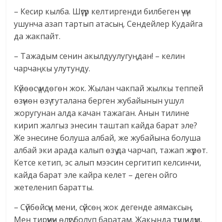
– Кесир кылба. Шүгүр келтиргенди билбеген үчүн
ушунча азап тартып атасың. Сендейлер Кудайга
да жакпайт.
– Тажадым сенин акылдуулугуңдан! – келин
чарчаңкы улутунду.
Күйөөсү үндөгөн жок. Жылан чакпай жылкы теппей
өзүнөн өзү туталана берген жубайынын ушул
жоругунан алда качан тажаган. Анын тилине
кирип жалгыз энесин таштап кайда барат эле?
Же энесине болуша албай, же жубайына болуша
албай эки арада калып өзү да чарчап, тажап жүрөт.
Кетсе кетип, эс алып мээсин сергитип келсинчи,
кайда барат эле кайра келет – деген ойго
жетеленип баратты.
– Сүйбөйсүң мени, сүйсөң жок дегенде аямаксың.
Мен тирүүнүн өлүгү болуп баратам. Жакында түшүндүм,