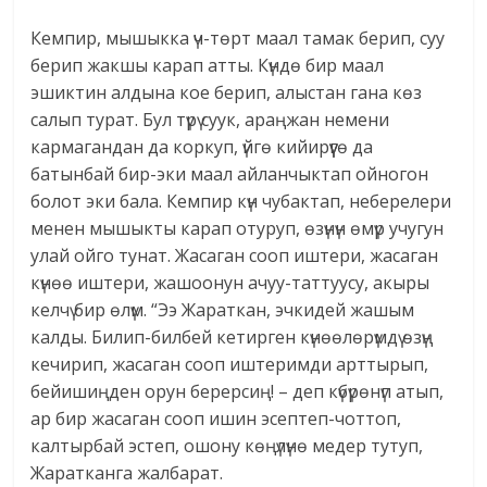
Кемпир, мышыкка үч-төрт маал тамак берип, суу
берип жакшы карап атты. Күндө бир маал
эшиктин алдына кое берип, алыстан гана көз
салып турат. Бул түрү суук, араңжан немени
кармагандан да коркуп, үйгө кийирүүгө да
батынбай бир-эки маал айланчыктап ойногон
болот эки бала. Кемпир күн чубактап, неберелери
менен мышыкты карап отуруп, өзүнүн өмүр учугун
улай ойго тунат. Жасаган сооп иштери, жасаган
күнөө иштери, жашоонун ачуу-таттуусу, акыры
келчү бир өлүм. “Ээ Жараткан, эчкидей жашым
калды. Билип-билбей кетирген күнөөлөрүмдү өзүң
кечирип, жасаган сооп иштеримди арттырып,
бейишиңден орун берерсиң! – деп күбүрөнүп атып,
ар бир жасаган сооп ишин эсептеп-чоттоп,
калтырбай эстеп, ошону көңүлүнө медер тутуп,
Жаратканга жалбарат.