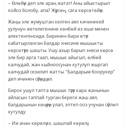
– Өлөйүн деп эле араң жатат! Аны айыктырып
койсо болобу, апа? Жүрсөң, сага көрсөтөйүн.
Жаңы эле жумуштан келген аял кичинекей
уулунун жетелегенине көнбөй өз иши менен
алектенгенсиди. Биринен-бири өтүп
кабатырланган балдар энесине мышыкты
көрсөтүүгө шашты. Ушу азыр барып энеси көрсө
эле бир арга таап, мышык айыгып, өлбөй
калчудай, жан кыйноосунан кутулуп жыргап
калчудай сезилип жатты. “Балдарым боорукер”
деп ичинен сүйүндү ал.
Бирок ушул тапта мышык түгүл кара жанынын
айласын таппай турган береги жаш аял,
балдарынын көңүлүн улап, эптеп ооз учунан сүйлөп
кутулду:
– Ии анан көрөлү ээ, шашпай көрөлү.