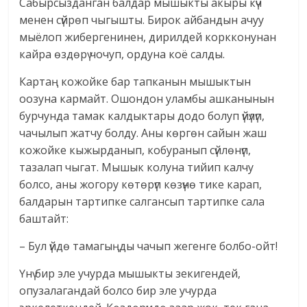
Сабырсызданган балдар мышыкты акыры күч
менен сүйрөп чыгышты. Бирок айбандын ачуу
мыёлоп жибергенинен, дирилдей коркконунан
кайра өздөрү чочуп, ордуна коё салды.
Картаң кожойке бар тапканын мышыктын
оозуна кармайт. Ошондон уламбы ашканынын
бурчунда тамак калдыктары додо болуп үйүлүп,
чачылып жатчу болду. Аны көргөн сайын жаш
кожойке кыжырданып, кобуранып сүйлөнүп,
тазалап чыгат. Мышык колуна тийип калчу
болсо, аны жогору көтөрүп көзүнө тике карап,
балдарын тартипке салгансып тартипке сала
баштайт:
– Бул үйдө тамагыңды чачып жегенге болбо-ойт!
Үнү бир эле учурда мышыкты зекигендей,
опузалагандай болсо бир эле учурда