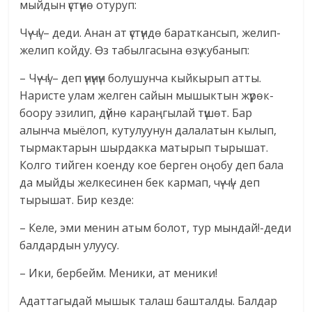
мыйдын үстүнө отуруп:
Чү-чү! – деди. Анан ат үстүндө бараткансып, желип-
желип койду. Өз табылгасына өзү кубанып:
– Чү-чү! – деп үнүнүн болушунча кыйкырып атты.
Наристе улам желген сайын мышыктын жүрөк-
боору эзилип, дүйнө караңгылай түшөт. Бар
алынча мыёлоп, кутулуунун далалатын кылып,
тырмактарын шырдакка матырып тырышат.
Колго тийген коенду кое берген оңобу деп бала
да мыйды желкесинен бек кармап, чү-чү!- деп
тырышат. Бир кезде:
– Келе, эми менин атым болот, тур мындай!-деди
балдардын улуусу.
– Ики, бербейм. Меники, ат меники!
Адаттагыдай мышык талаш башталды. Балдар