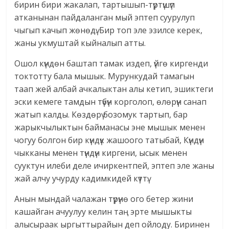
бирин бири жакалап, тартышып-түртүшүп
атканынан пайдаланган мый эптеп суурулуп
чыгып качып жөнөдү. Бир топ эле эзилсе керек,
жаны укмуштай кыйналып атты.
Ошол күндөн баштап тамак издеп, үйгө киргенди
токтотту бала мышык. Мурункудай тамагын
таап жей албай ачкалыктан алы кетип, эшиктеги
эски кемеге тамдын түбүн корголоп, өлөрүн санап
жатып калды. Көздөрү бозомук тартып, бар
жарыкчылыктын байманасы эне мышык менен
чогуу болгон бир күндүк жашоого татыбай, Күндүн
чыкканы менен түндүн киргени, ысык менен
сууктун илеби деле ичиркентпей, эптеп эле жаны
жай алчу учурду кадимкидей күттү.
Анын мындай чалажан түрүнө ого бетер жини
кашайган ачуулуу келин таң эрте мышыкты
алысыраак ыргыттырайын деп ойлоду. Биринен