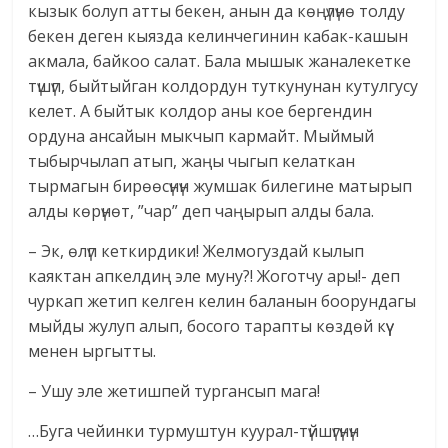
кызык болуп атты бекен, анын да көңүлүнө толду
бекен деген кыязда келинчегинин кабак-кашын
акмала, байкоо салат. Бала мышык жаналекетке
түшүп, быйтыйган колдордун туткунунан кутулгусу
келет. А быйтык колдор аны кое бергендин
ордуна ансайын мыкчып кармайт. Мыймый
тыбырчылап атып, жаңы чыгып келаткан
тырмагын бирөөсүнүн жумшак билегине матырып
алды көрүнөт, ”чар” деп чаңырып алды бала.
– Эк, өлүп кеткирдики! Желмогуздай кылып
каяктан апкелдиң эле муну?! Жоготчу ары!- деп
чуркап жетип келген келин баланын боорундагы
мыйды жулуп алып, босого тарапты көздөй күү
менен ыргытты.
– Ушу эле жетишпей тургансып мага!
…Буга чейинки турмуштун куурал-түйшүгүнүн