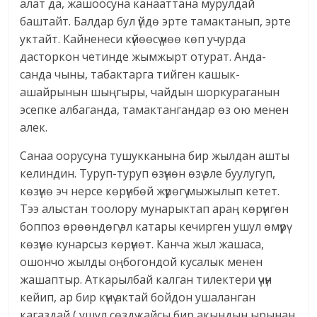
алат да, жашоосуна канааттана мурулдай
баштайт. Балдар бул үйдө эрте тамактанып, эрте
уктайт. Кайненеси күйөөсү үчөө көп учурда
дасторкон четинде жымжырт отурат. Анда-
санда чыны, табактарга тийген кашык-
ашайрынын шыңгыры, чайдын шоркураганын
эсепке албаганда, тамактангандар өз ою менен
алек.
Санаа оорусуна тушукканына бир жылдан ашты
келиндин. Туруп-туруп өзүнөн өзү эле буулугуп,
көзүнө эч нерсе көрүнбөй жүрөгү мыжылып кетет.
Тээ алыстан тоолору мунарыктап араң көрүнгөн
боппоз өрөөндөгү эл катары кечирген ушул өмүрү
көзүнө кунарсыз көрүнөт. Канча жыл жашаса,
ошончо жылды оңбогондой кусалык менен
жашаптыр. Аткарылбай калган тилектери үчүн
кейип, ар бир күнү актай бойдон ушаланган
кагаздай ( ушул сөздү кайсы бир акындын ырынан