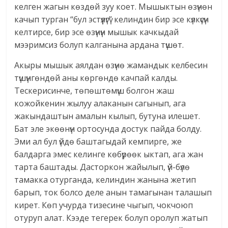
келген жагын көздөй зуу коет. Мышыктын өзүнөн
качып турган “бул эстүүлүгү” келиндин бир эсе күлкүсүн
келтирсе, бир эсе өзүнүн мышык качкыдай
мээримсиз болуп калганына ардана түшөт.
Акыры мышык аялдан өзүнө жамандык келбесин
түшүнгөндөй аны көргөндө качпай калды.
Тескерисинче, төпөштөмүш болгон жаш
кожойкенин жылуу алаканын сагынып, ага
жакындаштын амалын кылып, бутуна илешет.
Бат эле экөөнүн ортосунда достук пайда болду.
Эми ал бул үйдө баштагыдай кемпирге, же
балдарга эмес келинге көбүрөөк ыктап, ага жан
тарта баштады. Дасторкон жайылып, үй-бүлө
тамакка отурганда, келиндин жанына жетип
барып, ток болсо деле анын тамагынан талашып
кирет. Көп учурда тизесине чыгып, чокчоюп
отуруп алат. Кээде тегерек болуп оролуп жатып