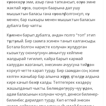
күнөөкөрүн эми, азыр гана тапкансып, өзүнө эмне
жакпай жүрсө, ошонун баарына дал ушу
мышыктын баласы гана күнөөлүү болгонсуп, күч
менен, бар кыжыры менен мышыктын баласын
дубалга бир чапты.
Күү менен барып дубалга, андан полго “топ” этип
түштү мый. Бир саамга эсинен танып калгансыды.
Ботала болгон наристе колунан жулдурган
кызыктуу оюнчугунун аянычтуу кейпине
жалдырай тигилип, кайра барып кармай
калуудан жазганып, энесинин ачуусуна тийүүдөн
коркуп четте карап турду. Бир саамдан соң эсине
келген жаныбар бар алынча жүгүрүп, үстөлдүн алдына
кире качып бөжүп калды. Тептегерек көздөрү
жашылданып чыкты. Бөлмөдөгү чуру-чуу үндөн,
адам баласынын колунан чочуп, денеси билинер-
билинбес дирилдеп турду. Көп өтпөй энесин