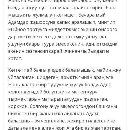
жанына жолобойт. Бирок өзү жолобогону менен
балдары күнүнө үч-төрт маал сарайга кирип, бала
мышыкты жулмалап кетишет. Бечара мый.
Адамдар жашоосуна капыс аралашып, минтип
кыйноо тартууга милдеттүү эмес экенин ойлоого
дарамети жетпесе деле, тээ түпкү туюмунда
ушунун баары туура эмес экенин, адилетсиздик
экенин сезгенсип сарай ичинен чыйылдап үн
катат.
Көп өтпөй баягы үлпүлдөк бала мышык, майин жүнү
уйпаланган, кирдеген, арыктыгынан араң эле
жаны калган бир түрү суук макулук болду. Адеп
келгендегидей болуп жини менен курч
тырмактарын матырып алуудан жазганган,
корккон, болгону ачуу мыёологондон башканы
билбеген бир жандыкка айланды. Адам
баласынын ач чеңгелине, жекире тилдегенине
дагы эле көнө алган жок. Ага бир аз жан тарткан,