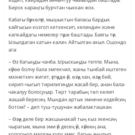
издеп, кайрадан аянычтуу чыйылдай баштады.
Бирок караңгы бурчтан чыккан жок.
Кабагы бүркөлүп, мышыктын баласы бардык
кайгысын козгоп кеткенсип, келиндин эсине
капкайдагы немелер түшө баштады. Баягы түн.
Ызылдаган катын-калач. Айтылган акыл. Ошондо
ага:
– Өз багыңды чанба. Ырыскыңды теппе. Мына,
күйөө болчу бала эмгекчил, жаны тынбай иштеген
мээнеткеч жигит, үстүңдө үй, өзүң хан, өзүң бий,
кирип-чыгып тирилигиңди жасай бер, анан бала-
чакалуу болосуңар. Төрт тарабың төп келип
жашай бересиң. Мындан артык эмнени издейсиң
ботом? – деп туш-тушунан жабалакташкан.
– Өзүң деле бир жакшынакай тың кыз экенсиң
чырагым, мына эми үй десең үй, күйөөң ана,
корооңор малдан куру эмес, багың ачылып