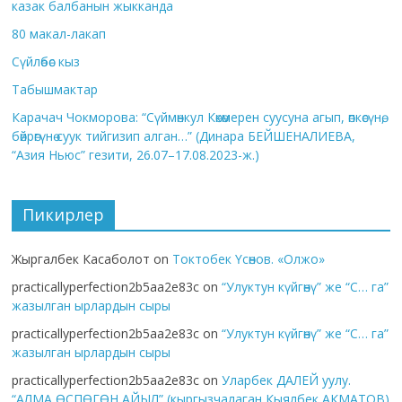
казак балбанын жыкканда
80 макал-лакап
Сүйлөбөс кыз
Табышмактар
Карачач Чокморова: “Сүймөнкул Көкөмерен суусуна агып, өпкөсүнө,
бөйрөгүнө суук тийгизип алган…” (Динара БЕЙШЕНАЛИЕВА,
“Азия Ньюс” гезити, 26.07–17.08.2023-ж.)
Пикирлер
Жыргалбек Касаболот
on
Токтобек Үсөнов. «Олжо»
practicallyperfection2b5aa2e83c
on
“Улуктун күйгөнү” же “С… га”
жазылган ырлардын сыры
practicallyperfection2b5aa2e83c
on
“Улуктун күйгөнү” же “С… га”
жазылган ырлардын сыры
practicallyperfection2b5aa2e83c
on
Уларбек ДАЛЕЙ уулу.
“АЛМА ӨСПӨГӨН АЙЫЛ” (кыргызчалаган Кыялбек АКМАТОВ)