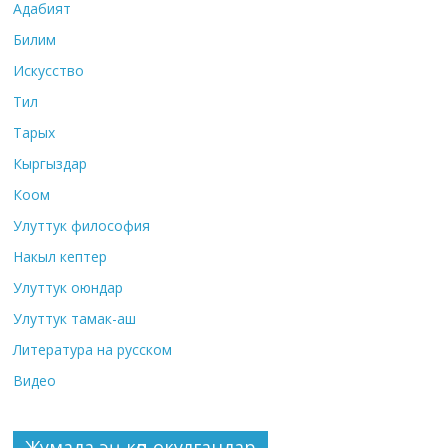
Адабият
Билим
Искусство
Тил
Тарых
Кыргыздар
Коом
Улуттук философия
Накыл кептер
Улуттук оюндар
Улуттук тамак-аш
Литература на русском
Видео
Жумада эң көп окулгандар