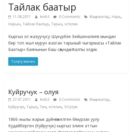
Тайлак баатыр
жана
адабияты
,
,
11.08.2011
kmb3
0 Comments
Жаңылыктар
Нарк
,
,
,
Нарын
Тайлак баатыр
Тарых
эстелик
Кыргыз эл жазуучусу Шүкүрбек Бейшеналиев мындан
бир топ жыл мурун жазган тарыхый чыгармасы «Тайлак
Баатыр» баянынын баш сөзүндө «Жалпы элдик
Толугу менен
Куйручук – олуя
,
27.07.2011
kmb3
0 Comments
Жаңылыктар
,
,
,
,
Куйручук
Тарых
Тил
эстелик
Эстутум
1866-жылы жарык дүйнөгө келген Өмүрзак уулу
Кудайберген (Куйручук) кыргыз элине аттын