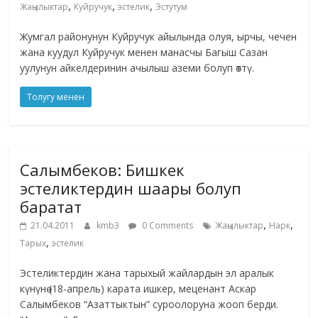
,
,
,
Жаңылыктар
Куйручук
эстелик
Эстутум
Жумгал районунун Куйручук айылында олуя, ырчы, чечен
жана куудул Куйручук менен манасчы Багыш Сазан
уулунун айкелдеринин ачылыш аземи болуп өттү.
Толугу менен
Салымбеков: Бишкек
эстеликтердин шаары болуп
баратат
,
,
21.04.2011
kmb3
0 Comments
Жаңылыктар
Нарк
,
Тарых
эстелик
Эстеликтердин жана тарыхый жайлардын эл аралык
күнүнө (18-апрель) карата ишкер, меценант Аскар
Салымбеков “Азаттыктын” суроолоруна жооп берди.