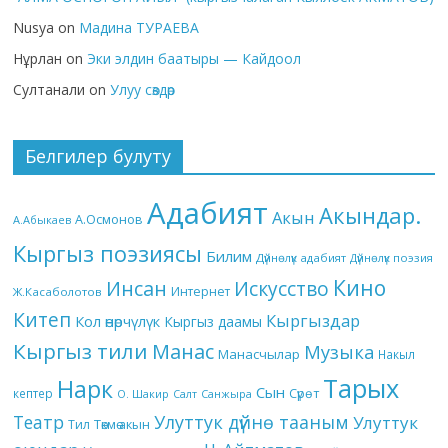
Nusya
on
Мадина ТУРАЕВА
Нұрлан
on
Эки элдин баатыры — Кайдоол
Султанали
on
Улуу сөздөр
Белгилер булуту
Адабият
Акындар.
Акын
А.Осмонов
А.Абыкаев
Кыргыз поэзиясы
Билим
Дүйнөлүк адабият
Дүйнөлүк поэзия
Кино
Инсан
Искусство
Интернет
Ж.Касаболотов
Китеп
Кыргыздар
Кол өнөрчүлүк
Кыргыз даамы
Кыргыз тили
Манас
Музыка
Манасчылар
Накыл
Тарых
Нарк
Сын
кептер
Сүрөт
О. Шакир
Салт
Санжыра
Театр
Улуттук дүйнө тааным
Улуттук
Төкмө акын
Тил