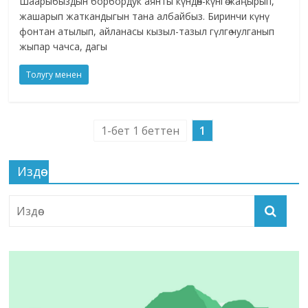
Шаарыбыздын борбордук аянты күндөн-күнгө жаңырып,
жашарып жаткандыгын тана албайбыз. Биринчи күнү
фонтан атылып, айланасы кызыл-тазыл гүлгө чулганып
жыпар чачса, дагы
Толугу менен
1-бет 1 беттен
1
Издөө