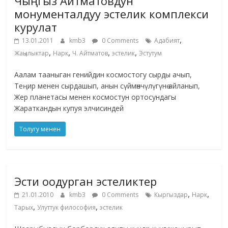
Чыңгыз Айтматовдун
монументалдуу эстелик комплекси
курулат
,
13.01.2011
kmb3
0 Comments
Адабият
,
,
,
,
Жаңылыктар
Нарк
Ч. Айтматов
эстелик
Эстутум
Аалам тааныган генийдин космостогу сырды ачып,
Теңир менен сырдашып, анын сүймөнчүлүгүнө айланып,
Жер планетасы менен космостун ортосундагы
Жараткандын купуя элчисиндей
Толугу менен
Эсти оодурган эстеликтер
,
,
21.01.2010
kmb3
0 Comments
Кыргыздар
Нарк
,
,
Тарых
Улуттук философия
эстелик