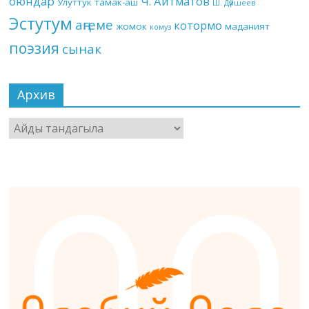
оюндар
Ч. Айтматов
Улуттук тамак-аш
Ш. Дүйшеев
Эстутум
аңгеме
котормо
жомок
маданият
комуз
поэзия
сынак
Архив
Архив