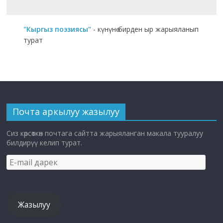
"Кыргыз поэзиясы"
- күнүнө бирден ыр жарыяланып
турат
Почта аркылуу жазылуу
Сиз көрсөткөн почтага сайтта жарыяланган макала тууралуу
билдирүү келип турат.
E-
mail
дарек
Жазылуу