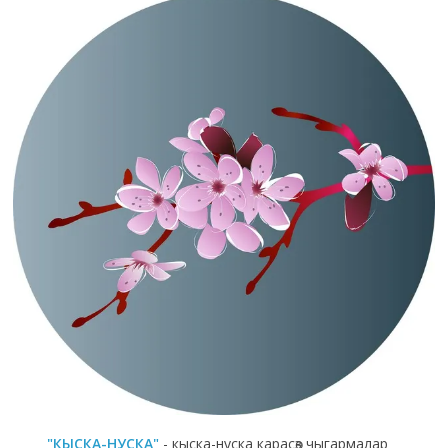
"КЫСКА-НУСКА"
- кыска-нуска карасөз чыгармалар