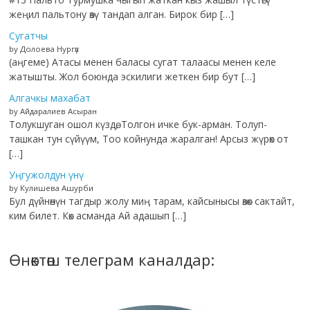
жеңил пальтону өзү тандап алган. Бирок бир […]
Сугатчы
by Долоева Нургүл
(аңгеме) Атасы менен баласы сугат талаасы менен келе
жатышты. Жол боюнда эскилиги жеткен бир бут […]
Алгачкы махабат
by Айдаралиев Асыран
Толукшуган ошол күздө, Толгон ичке бук-арман. Толуп-
ташкан тун сүйүүм, Тоо койнунда жаралган! Арсыз жүрөк от
[…]
Уңгужолдун үнү
by Кулишева Ашурби
Бул дүйнөнүн тагдыр жолу миң тарам, кайсынысы өзөк сактайт,
ким билет. Көк асманда Ай адашып […]
Өнөктөш телеграм каналдар: