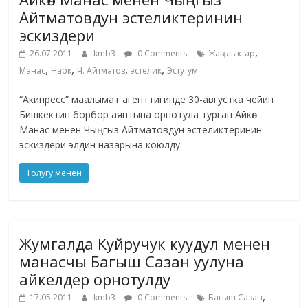
Айтматовдун эстеликтеринин
эскиздери
,
26.07.2011
kmb3
0 Comments
Жаңылыктар
,
,
,
,
Манас
Нарк
Ч. Айтматов
эстелик
Эстутум
“Акипресс” маалымат агенттигинде 30-августка чейин
Бишкектин борбор аянтына орнотула турган Айкөл
Манас менен Чыңгыз Айтматовдун эстеликтеринин
эскиздери элдин назарына коюлду.
Толугу менен
Жумгалда Куйручук куудул менен
манасчы Багыш Сазан уулуна
айкелдер орнотулду
,
17.05.2011
kmb3
0 Comments
Багыш Сазан