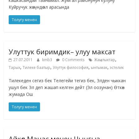
кашкасындай таанымал. Жумгал районунун кулуну
Куйручук жөнүндө эл арасында
Толугу менен
Улуттук биримдик– улуу максат
,
27.07.2011
kmb3
0 Comments
Жаңылыктар
,
,
,
,
Тарых
Тилеке баатыр
Улуттук философия
ынтымак
эстелик
Тилекеден сегиз бек Телегейи тегиз бек, Элден чыккан
ушул бек Эл деп жашап келген дейт (Эл оозунан) Өткөн
жумада Ош
Толугу менен
Айкөл Манас менен Чыңгыз