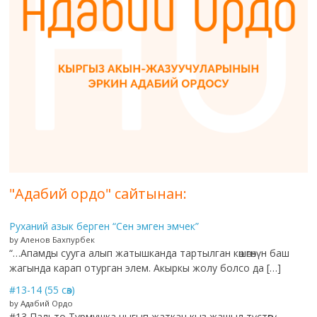
"Адабий ордо" сайтынан:
Руханий азык берген “Сен эмген эмчек”
by Аленов Бахпурбек
“…Апамды сууга алып жатышканда тартылган көшөгөнүн баш
жагында карап отурган элем. Акыркы жолу болсо да […]
#13-14 (55 сөз)
by Адабий Ордо
#13 Пальто Турмушка чыгып жаткан кыз жашыл түстөгү