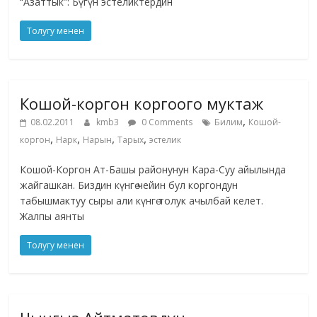
“Азаттык”: Бүгүн эстеликтердин
Толугу менен
Кошой-коргон коргоого муктаж
,
08.02.2011
kmb3
0 Comments
Билим
Кошой-
,
,
,
,
коргон
Нарк
Нарын
Тарых
эстелик
Кошой-Коргон Ат-Башы районунун Кара-Суу айылында
жайгашкан. Биздин күнгө чейин бул коргондун
табышмактуу сыры али күнгө толук ачылбай келет.
Жалпы аянты
Толугу менен