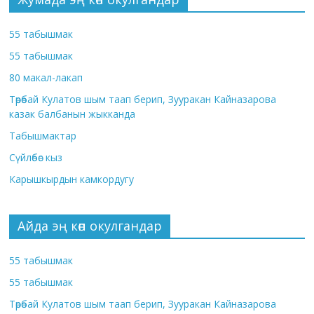
55 табышмак
55 табышмак
80 макал-лакап
Төрөбай Кулатов шым таап берип, Зууракан Кайназарова
казак балбанын жыкканда
Табышмактар
Сүйлөбөс кыз
Карышкырдын камкордугу
Айда эң көп окулгандар
55 табышмак
55 табышмак
Төрөбай Кулатов шым таап берип, Зууракан Кайназарова