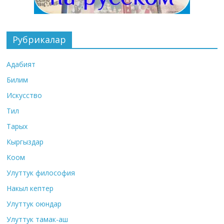
Рубрикалар
Адабият
Билим
Искусство
Тил
Тарых
Кыргыздар
Коом
Улуттук философия
Накыл кептер
Улуттук оюндар
Улуттук тамак-аш