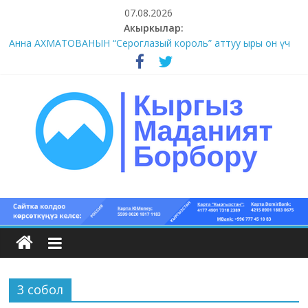
Skip
07.08.2026
to
Акыркылар:
#1-4 (55 сөз сынагы)
content
Анна АХМАТОВАНЫН “Сероглазый король” аттуу ыры он үч
акындын котормосунда
#11-12 (55 сөз сынагы)
#9-10 (55 сөз сынагы)
#5-8 (55 сөз сынагы)
Кыргыз
маданият
борбору
3 собол
Кыргыз