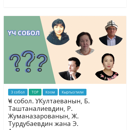
3 собол
TOP
Коом
Кыргыз тили
Үч собол. Ү. Култаеванын, Б.
Таштаналиевдин, Р.
Жуманазарованын, Ж.
Турдубаевдин жана Э.