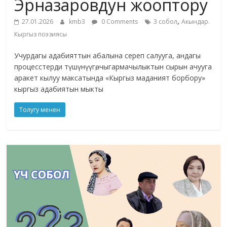
Эрназаровдун жооптору
,
27.01.2026
kmb3
0 Comments
3 собол
Акындар.
Кыргыз поэзиясы
Учурдагы адабияттын абалына сереп салууга, андагы
процесстерди түшүнүүгө, чыгармачылыктын сырын ачууга
аракет кылуу максатында «Кыргыз маданият борбору»
кыргыз адабиятын мыкты
Толугу менен