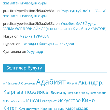
жазылган ырлардын сыры
practicallyperfection2b5aa2e83c
on
“Улуктун күйгөнү” же “С… га”
жазылган ырлардын сыры
practicallyperfection2b5aa2e83c
on
Уларбек ДАЛЕЙ уулу.
“АЛМА ӨСПӨГӨН АЙЫЛ” (кыргызчалаган Кыялбек АКМАТОВ)
Nusya
on
Мадина ТУРАЕВА
Нұрлан
on
Эки элдин баатыры — Кайдоол
Султанали
on
Улуу сөздөр
Белгилер булуту
Адабият
Акындар.
Акын
А.Осмонов
А.Абыкаев
Кыргыз поэзиясы
Билим
Дүйнөлүк адабият
Дүйнөлүк поэзия
Кино
Инсан
Искусство
Интернет
Ж.Касаболотов
Китеп
Кыргыздар
Кол өнөрчүлүк
Кыргыз даамы