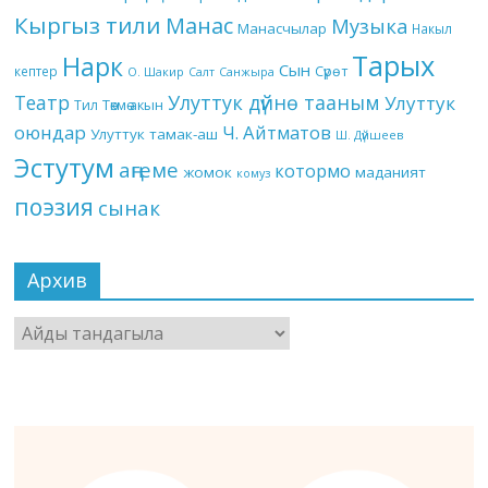
Кыргыз тили
Манас
Музыка
Манасчылар
Накыл
Тарых
Нарк
Сын
кептер
Сүрөт
О. Шакир
Салт
Санжыра
Театр
Улуттук дүйнө тааным
Улуттук
Төкмө акын
Тил
оюндар
Ч. Айтматов
Улуттук тамак-аш
Ш. Дүйшеев
Эстутум
аңгеме
котормо
жомок
маданият
комуз
поэзия
сынак
Архив
Архив