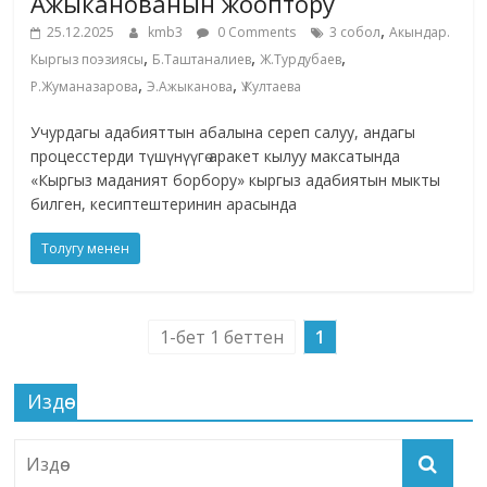
Ажыканованын жооптору
,
25.12.2025
kmb3
0 Comments
3 собол
Акындар.
,
,
,
Кыргыз поэзиясы
Б.Таштаналиев
Ж.Турдубаев
,
,
Р.Жуманазарова
Э.Ажыканова
Ү.Култаева
Учурдагы адабияттын абалына сереп салуу, андагы
процесстерди түшүнүүгө аракет кылуу максатында
«Кыргыз маданият борбору» кыргыз адабиятын мыкты
билген, кесиптештеринин арасында
Толугу менен
1-бет 1 беттен
1
Издөө