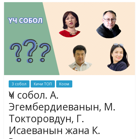
маданияты
жана
адабияты
3 собол
Кичи ТОП
Коом
Үч собол. А.
Эгембердиеванын, М.
Токторовдун, Г.
Исаеванын жана К.