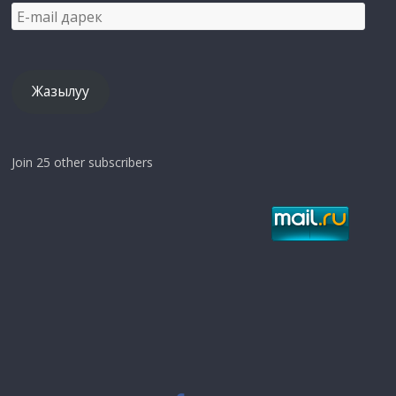
E-
mail
дарек
Жазылуу
Join 25 other subscribers