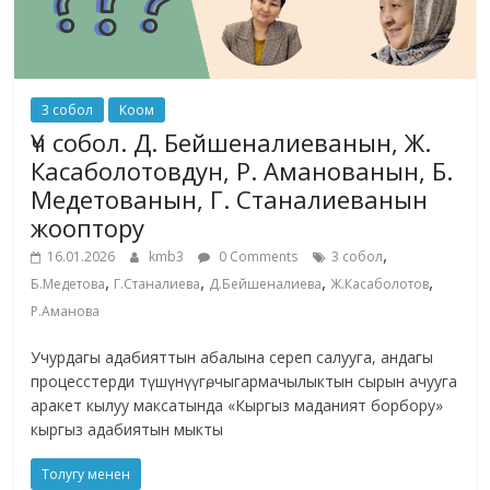
3 собол
Коом
Үч собол. Д. Бейшеналиеванын, Ж.
Касаболотовдун, Р. Аманованын, Б.
Медетованын, Г. Станалиеванын
жооптору
,
16.01.2026
kmb3
0 Comments
3 собол
,
,
,
,
Б.Медетова
Г.Станалиева
Д.Бейшеналиева
Ж.Касаболотов
Р.Аманова
Учурдагы адабияттын абалына сереп салууга, андагы
процесстерди түшүнүүгө, чыгармачылыктын сырын ачууга
аракет кылуу максатында «Кыргыз маданият борбору»
кыргыз адабиятын мыкты
Толугу менен