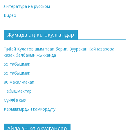
Литература на русском
Видео
Жумада эң көп окулгандар
Төрөбай Кулатов шым таап берип, Зууракан Кайназарова
казак балбанын жыкканда
55 табышмак
55 табышмак
80 макал-лакап
Табышмактар
Сүйлөбөс кыз
Карышкырдын камкордугу
Айда эң көп окулгандар