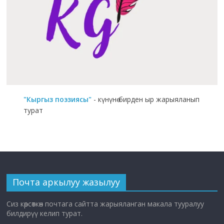
"Кыргыз поэзиясы"
- күнүнө бирден ыр жарыяланып
турат
Почта аркылуу жазылуу
Сиз көрсөткөн почтага сайтта жарыяланган макала тууралуу
билдирүү келип турат.