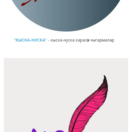
"КЫСКА-НУСКА"
- кыска-нуска карасөз чыгармалар