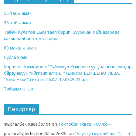
55 табышмак
55 табышмак
Төрөбай Кулатов шым таап берип, Зууракан Кайназарова
казак балбанын жыкканда
80 макал-лакап
Сүйлөбөс кыз
Карачач Чокморова: “Сүймөнкул Көкөмерен суусуна агып, өпкөсүнө,
бөйрөгүнө суук тийгизип алган…” (Динара БЕЙШЕНАЛИЕВА,
“Азия Ньюс” гезити, 26.07–17.08.2023-ж.)
Табышмактар
Пикирлер
Жыргалбек Касаболот
on
Токтобек Үсөнов. «Олжо»
practicallyperfection2b5aa2e83c
on
“Улуктун күйгөнү” же “С… га”